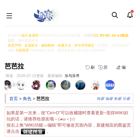
本WIKI由
旅行者酒馆
于2020年03月14日申请开通，
内容按
CC BY-NC-SA 4.0协议
提供
，编辑权限开放。
免责声明
•
反馈留言
•
编辑教程
•
收藏方法
•
评论管理规定
• 交流群：1018709157
感谢
大猫雷恩
对WIKI设计支持，期待更多能人异士加入原神WIKI。
芭芭拉
刷
历
编
阅读
2026-07-15
更新
最新编辑:
乐与乐寻
跳
跳
页面贡献者 :
到
到
导
搜
首页
>
角色
>
芭芭拉
阅
编
刷
历
航
索
如果是第一次来，按"Ctrl+D"可以收藏随时查看更新~觉得WIKI好
玩的话，请推荐给朋友哦～(◕ω＜)☆
按右上角“WIKI功能→编辑”即可修改页面内容，新建相应的图鉴页
请点击
。