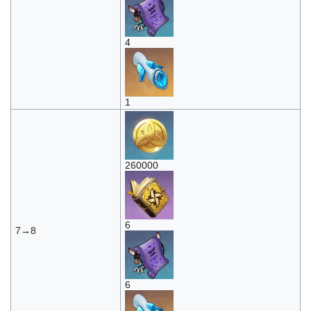
4
1
260000
6
7→8
6