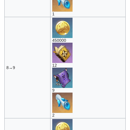
1
450000
12
8→9
9
2