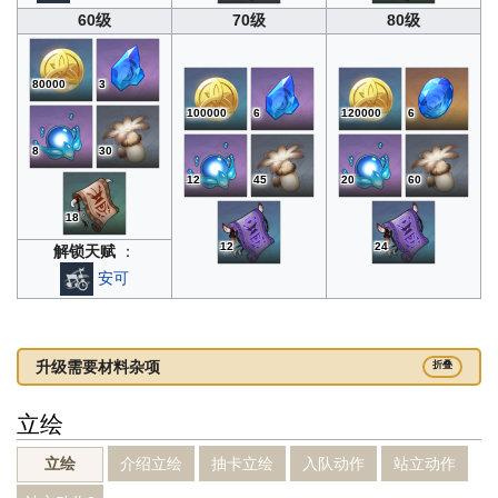
60级
70级
80级
80000
3
100000
6
120000
6
8
30
12
45
20
60
18
12
24
解锁天赋
：
安可
升级需要材料杂项
折叠
立绘
介绍立绘
抽卡立绘
入队动作
站立动作
立绘