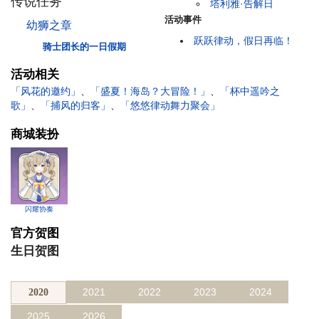
传说任务
塔利雅·告解日
活动事件
幼狮之章
跃跃律动，假日再临！
骑士团长的一日假期
活动相关
「风花的邀约」
、
「盛夏！海岛？大冒险！」
、
「杯中遥吟之
歌」
、
「捕风的归客」
、
「悠悠律动舞力聚会」
商城装扮
闪耀协奏
官方贺图
生日贺图
2021
2022
2023
2024
2020
2025
2026