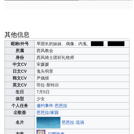
其他信息
昵称/外号
琴团长的妹妹、偶像、内鬼、
加湿器
、
蒙德辣王
所属
西风教会
身份
西风骑士团祈礼牧师
中文CV
宋媛媛
日文CV
鬼头明里
韩文CV
尹娥煐
英文CV
劳拉·斯特尔
生日
7月5日
体型
少女
个人任务
邀约事件·芭芭拉
尘歌壶
芭芭拉/家园
芭芭拉·流淌
名片