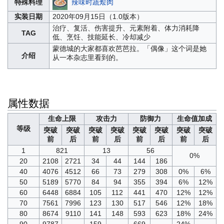
辣味时蔬烩肉
特殊料理
实装日期
2020年09月15日（1.0版本）
治疗、复活、伤害提升、元素附着、体力消耗降
TAG
低、烹饪、技能延长、冷却减少
蒙德城的大家都喜欢芭芭拉。「偶像」这个词是她
介绍
从一本杂志里看到的。
属性数据
生命上限
攻击力
防御力
生命值加成
等级
突破
突破
突破
突破
突破
突破
突破
突破
前
后
前
后
前
后
前
后
1
821
13
56
0%
20
2108
2721
34
44
144
186
40
4076
4512
66
73
279
308
0%
6%
50
5189
5770
84
94
355
394
6%
12%
60
6448
6884
105
112
441
470
12%
12%
70
7561
7996
123
130
517
546
12%
18%
80
8674
9110
141
148
593
623
18%
24%
90
9787
-
159
-
669
-
24%
-