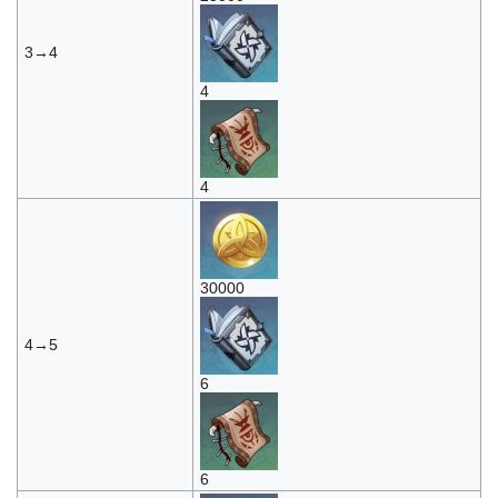
3→4
4
4
30000
4→5
6
6