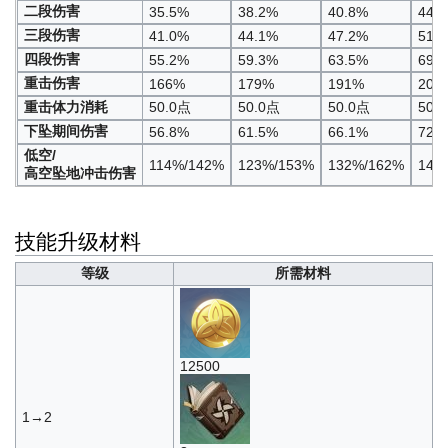
二段伤害
35.5%
38.2%
40.8%
44.
三段伤害
41.0%
44.1%
47.2%
51.
四段伤害
55.2%
59.3%
63.5%
69.
重击伤害
166%
179%
191%
208
重击体力消耗
50.0点
50.0点
50.0点
50.
下坠期间伤害
56.8%
61.5%
66.1%
72.
低空/
114%/142%
123%/153%
132%/162%
145
高空坠地冲击伤害
技能升级材料
等级
所需材料
12500
1→2