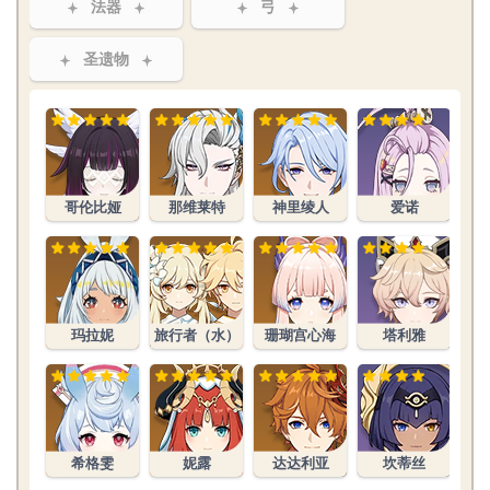
法器
弓
圣遗物
哥伦比娅
那维莱特
神里绫人
爱诺
玛拉妮
旅行者（水）
珊瑚宫心海
塔利雅
希格雯
妮露
达达利亚
坎蒂丝