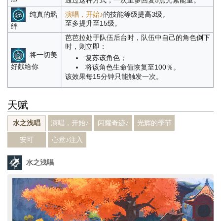
通过这种方式，一次至多回复5点元素能量。
纯真的羁
演唱，开始♪
的技能等级提高3级。
至多提升至15级。
绊
芭芭拉处于队伍后台时，队伍中自己的角色倒下
时，则立即：
将一切美
复苏该角色；
好献给你
将该角色生命值恢复至100％。
该效果每15分钟只能触发一次。
天赋
演唱，开始♪
闪耀奇迹♪
光辉的季节
水之浅唱
安可
心意♪注入
水之浅唱