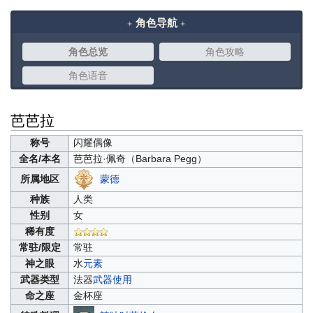
角色导航
角色总览
角色攻略
角色语音
芭芭拉
称号
闪耀偶像
全名/本名
芭芭拉·佩奇（
Barbara Pegg）
蒙德
所属地区
种族
人类
性别
女
稀有度
常驻/限定
常驻
神之眼
水
元素
武器类型
法器
武器使用
命之座
金杯座