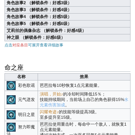
角色故事2 （解锁条件：好感3级）
角色故事3 （解锁条件：好感4级）
角色故事4 （解锁条件：好感5级）
角色故事5 （解锁条件：好感6级）
艾莉丝的偶像杂志 （解锁条件：好感4级）
神之眼 （解锁条件：好感6级）
点击
对应条目
可展开查看详细故事
命之座
名称
效果
彩色歌谣
芭芭拉每10秒恢复1点元素能量。
演唱，开始♪
的冷却时间降低15％；
元气迸发
技能持续期间，当前场上自己的角色获得15%
水
元素伤害加成
。
闪耀奇迹♪
的技能等级提高3级。
明日之星
至多提升至15级。
芭芭拉使用重击时，每命中一个敌人，就恢复1
努力即魔
点元素能量。
法