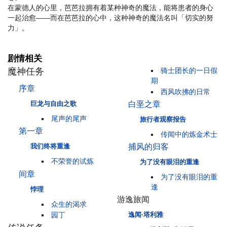
在蒙德人的心里，芭芭拉拥有着某种神奇的魔法，能将患者的身心
一起治愈——而在芭芭拉的心中，这种神奇的魔法名叫「切实的努
力」。
剧情相关
魔神任务
骑士团长的一日假
期
序章
西风吹拂的日常
白垩之章
巨龙与自由之歌
尾声的尾声
旅行者观察报告
第一章
传闻中的炼金术士
捕风的归客
我们终将重逢
不荣誉的试炼
为了没有眼泪的重逢
间章
为了没有眼泪的重
逢
悖理
游逸旅闻
众生的渴求
园丁
逸闻·塔利雅