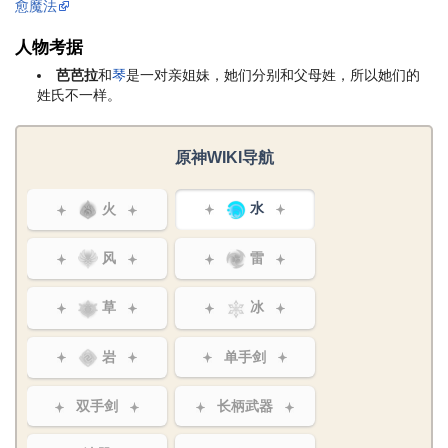
愈魔法
人物考据
芭芭拉
和
琴
是一对亲姐妹，她们分别和父母姓，所以她们的
姓氏不一样。
原神WIKI导航
火
水
风
雷
草
冰
岩
单手剑
双手剑
长柄武器