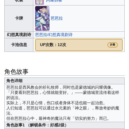
闪耀协奏
衣装
芭芭拉
卡牌
幻想真境剧诗
芭芭拉/幻想真境剧诗
卡池信息
UP次数：12次
折叠
角色故事
角色详细
芭芭拉是西风教会的祈礼牧师，同时也是蒙德城的闪耀偶像。
「只要看到芭芭拉，心情就能变好。」——蒙德城里流传着这样
的说法。
实际上，不只是心情，伤口或者身体不适也能一起治愈。
人们知道，芭芭拉可以通过水元素的「神之眼」，释放奇妙的魔
法。
但在芭芭拉心中，最神奇的魔法只有「切实的努力」而已。
角色故事1 （解锁条件：好感2级）