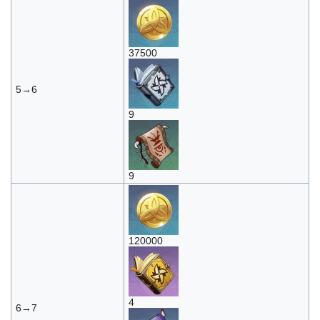
37500
5→6
9
9
120000
4
6→7