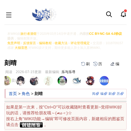
本WIKI由
旅行者酒馆
于2020年03月14日申请开通，
内容按
CC BY-NC-SA 4.0协议
提供
，编辑权限开放。
免责声明
•
反馈留言
•
编辑教程
•
收藏方法
•
评论管理规定
• 交流群：1018709157
感谢
大猫雷恩
对WIKI设计支持，期待更多能人异士加入原神WIKI。
刻晴
刷
历
编
阅读
2026-07-15
更新
最新编辑:
乐与乐寻
跳
跳
页面贡献者 :
到
到
导
搜
首页
>
角色
>
刻晴
阅
编
刷
历
航
索
如果是第一次来，按"Ctrl+D"可以收藏随时查看更新~觉得WIKI好
玩的话，请推荐给朋友哦～(◕ω＜)☆
按右上角“WIKI功能→编辑”即可修改页面内容，新建相应的图鉴页
请点击
。