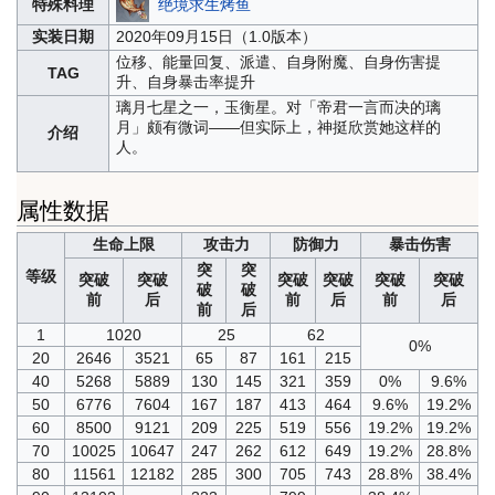
绝境求生烤鱼
特殊料理
实装日期
2020年09月15日（1.0版本）
位移、能量回复、派遣、自身附魔、自身伤害提
TAG
升、自身暴击率提升
璃月七星之一，玉衡星。对「帝君一言而决的璃
月」颇有微词——但实际上，神挺欣赏她这样的
介绍
人。
属性数据
生命上限
攻击力
防御力
暴击伤害
突
突
等级
突破
突破
突破
突破
突破
突破
破
破
前
后
前
后
前
后
前
后
1
1020
25
62
0%
20
2646
3521
65
87
161
215
40
5268
5889
130
145
321
359
0%
9.6%
50
6776
7604
167
187
413
464
9.6%
19.2%
60
8500
9121
209
225
519
556
19.2%
19.2%
70
10025
10647
247
262
612
649
19.2%
28.8%
80
11561
12182
285
300
705
743
28.8%
38.4%