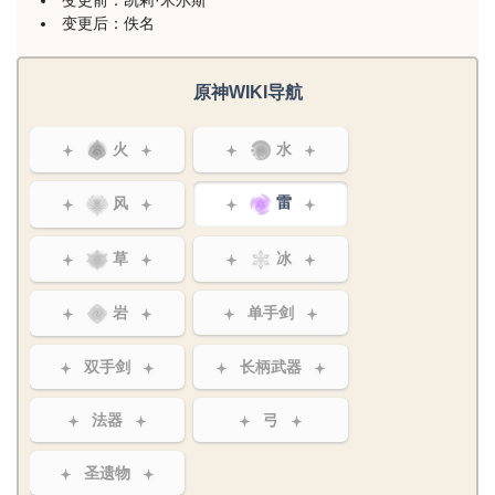
变更后：佚名
原神WIKI导航
火
水
风
雷
草
冰
岩
单手剑
双手剑
长柄武器
法器
弓
圣遗物