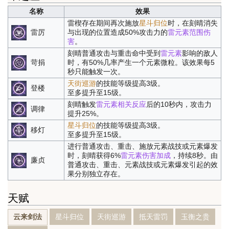
名称
效果
雷楔存在期间再次施放
星斗归位
时，在刻晴消失
雷厉
与出现的位置造成50%攻击力的
雷元素范围伤
害
。
刻晴普通攻击与重击命中受到
雷元素
影响的敌人
苛捐
时，有50%几率产生一个元素微粒。该效果每5
秒只能触发一次。
天街巡游
的技能等级提高3级。
登楼
至多提升至15级。
刻晴触发
雷元素相关反应
后的10秒内，攻击力
调律
提升25%。
星斗归位
的技能等级提高3级。
移灯
至多提升至15级。
进行普通攻击、重击、施放元素战技或元素爆发
时，刻晴获得6%
雷元素伤害加成
，持续8秒。由
廉贞
普通攻击、重击、元素战技或元素爆发引起的效
果分别独立存在。
天赋
星斗归位
天街巡游
抵天雷罚
玉衡之贵
云来剑法