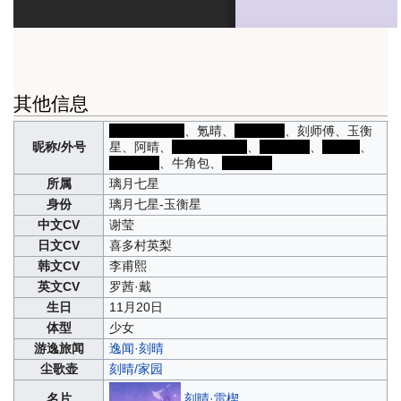
其他信息
得不到的女人
、氪晴、
屁斜剑法
、刻师傅、玉衡
昵称/外号
星、阿晴、
金丝虾球真君
、
璃月雷神
、
刻猫猫
、
牛杂师傅
、牛角包、
艾尔海靐
所属
璃月七星
身份
璃月七星-玉衡星
中文CV
谢莹
日文CV
喜多村英梨
韩文CV
李甫熙
英文CV
罗茜·戴
生日
11月20日
体型
少女
游逸旅闻
逸闻·刻晴
尘歌壶
刻晴/家园
刻晴·雷楔
名片