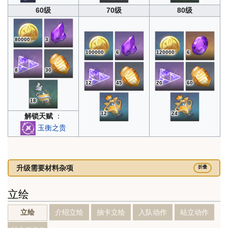
60级
70级
80级
80000
3
100000
6
120000
6
8
30
12
45
20
60
18
12
24
解锁天赋
：
玉衡之贵
升级需要材料杂项
折叠
立绘
介绍立绘
抽卡立绘
入队动作
站立动作
立绘