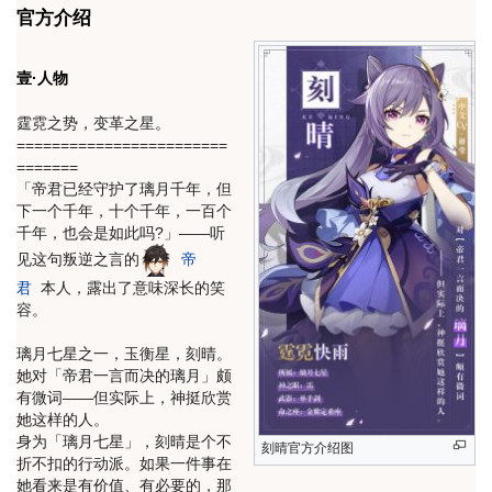
官方介绍
壹·人物
霆霓之势，变革之星。
========================
=======
「帝君已经守护了璃月千年，但
下一个千年，十个千年，一百个
千年，也会是如此吗?」——听
见这句叛逆之言的
帝
君
本人，露出了意味深长的笑
容。
璃月七星之一，玉衡星，刻晴。
她对「帝君一言而决的璃月」颇
有微词——但实际上，神挺欣赏
她这样的人。
身为「璃月七星」，刻晴是个不
刻晴官方介绍图
折不扣的行动派。如果一件事在
她看来是有价值、有必要的，那