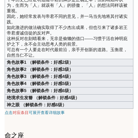
为，生而为「人」就该有「人」的骄傲，「人」的想法同样该被
重视。
因此，她经常发表与帝君不同的意见，并一马当先地将其付诸实
践。
如此激进的做法确实取得了不少杰出成果，但也引来了诸多岩王
帝君虔诚信徒的反对声。
这种反对在刻晴看来，无非是偷懒的借口——习惯于活在神明庇
护之下，永不会主动思考人类的前景。
可总有一个人要走在时代最前沿，亲手开创新的道路。玉衡星，
自然当仁不让。
角色故事1 （解锁条件：好感2级）
角色故事2 （解锁条件：好感3级）
角色故事3 （解锁条件：好感4级）
角色故事4 （解锁条件：好感5级）
角色故事5 （解锁条件：好感6级）
绝境求生发簪 （解锁条件：好感4级）
神之眼 （解锁条件：好感6级）
点击
对应条目
可展开查看详细故事
命之座