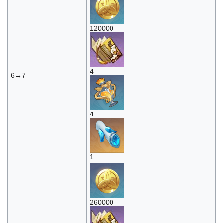
120000
4
6→7
4
1
260000