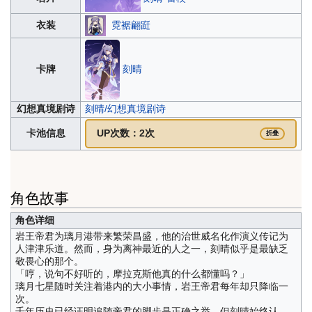
霓裾翩跹
衣装
刻晴
卡牌
幻想真境剧诗
刻晴/幻想真境剧诗
卡池信息
UP次数：2次
折叠
角色故事
角色详细
岩王帝君为璃月港带来繁荣昌盛，他的治世威名化作演义传记为
人津津乐道。然而，身为离神最近的人之一，刻晴似乎是最缺乏
敬畏心的那个。
「哼，说句不好听的，摩拉克斯他真的什么都懂吗？」
璃月七星随时关注着港内的大小事情，岩王帝君每年却只降临一
次。
千年历史已经证明追随帝君的脚步是正确之举，但刻晴始终认