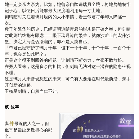
她一定会亲力亲为。比如，她曾亲自踏遍璃月全境，将地势地貌牢
记于心，以便日后能够最大限度地利用每一寸土地。
刻晴随时关注着璃月境内的大小事情，岩王帝君每年却只降临一
次。
数千年繁华的历史，已经证明追随帝君的脚步是正确之举，但刻晴
对此则始终抱有顾虑——眼下璃月港的繁荣，就像沙滩上的宏伟沙
堡。决定大海是否涨潮的，却不是人类自己。
「帝君已经守护了璃月千年，但下一个千年，十个千年，一百个千
年，也会是如此吗？」
正是这个得不到回答的问题，让刻晴不断努力，丝毫不敢放松。
在旁人看来，这是多余的担忧，但刻晴无法对这一潜在的隐患坐视
不理。
这是璃月人未曾设想过的未来…可总有人要走在时代最前沿，亲手
开创新的道路。
玉衡星刻晴，自然当仁不让。
贰·故事
神
离
最近的人之一，但
似乎是最缺乏敬畏心的那
个。