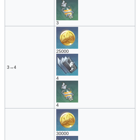
3
25000
3→4
4
4
30000