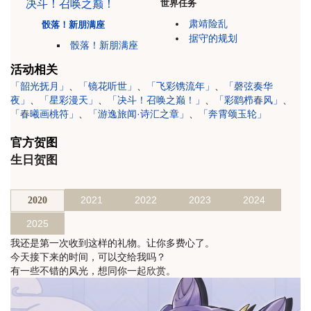
世界任务
决斗！召唤之巅！
肃靖险乱
骰落！新朋满座
据守的规划
骰落！新朋满座
活动相关
「韶光抚月」
、
「镜花听世」
、
「飞彩镌流年」
、
「磬弦奏华
夜」
、
「星彩漫天」
、
「决斗！召唤之巅！」
、
「彩鹞栉春风」
、
「春曦画桃符」
、
「游逸旅闻·诗汇之章」
、
「奔霄颂玉轮」
官方贺图
生日贺图
2021
2022
2023
2024
2020
2025
我还是第一次收到这样的礼物。让你多费心了。
今天接下来的时间，可以交给我吗？
有一些不错的风光，想同你一起欣赏。