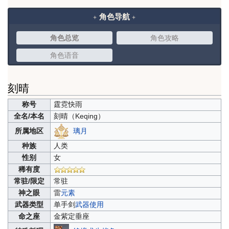
角色导航
角色总览
角色攻略
角色语音
刻晴
称号
霆霓快雨
全名/本名
刻晴（
Keqing）
璃月
所属地区
种族
人类
性别
女
稀有度
常驻/限定
常驻
神之眼
雷
元素
武器类型
单手剑
武器使用
命之座
金紫定垂座