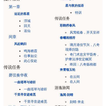
星与夜的低语
第一章
特训
迫近的客星
传说任务
浮城
彩鹞栉春风
回天
送仙
风莺梳春，开天呈祥
间章
春曦画桃符
风起鹤归
璃月港佳节兴，八奇
现瘴疠隐
鸣海栖霞
奇门术息灾平昏寿，
往事如尘
护摩法净世定幽冥
此心安处
终回：八奇炼桃都
传说任务
奔霄颂玉轮
磬弦奏华夜
在云间
在人间
一曲瑶琴与谁听
游逸旅闻
一曲瑶琴与谁听
千里寻音迹难觅
逸闻·刻晴
千里寻音迹难觅
刻晴·奔走