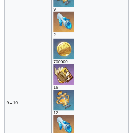
9
2
700000
16
9→10
12