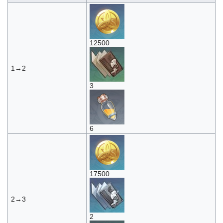
12500
1→2
3
6
17500
2→3
2