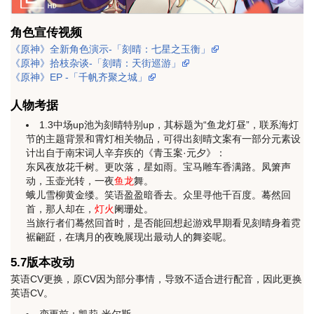
角色宣传视频
《原神》全新角色演示-「刻晴：七星之玉衡」
《原神》拾枝杂谈-「刻晴：天街巡游」
《原神》EP -「千帆齐聚之城」
人物考据
1.3中场up池为刻晴特别up，其标题为“鱼龙灯昼”，联系海灯
节的主题背景和霄灯相关物品，可得出刻晴文案有一部分元素设
计出自于南宋词人辛弃疾的《青玉案·元夕》：
东风夜放花千树。更吹落，星如雨。宝马雕车香满路。凤箫声
动，玉壶光转，一夜
鱼龙
舞。
蛾儿雪柳黄金缕。笑语盈盈暗香去。众里寻他千百度。蓦然回
首，那人却在，
灯火
阑珊处。
当旅行者们蓦然回首时，是否能回想起游戏早期看见刻晴身着霓
裾翩跹，在璃月的夜晚展现出最动人的舞姿呢。
5.7版本改动
英语CV更换，原CV因为部分事情，导致不适合进行配音，因此更换
英语CV。
变更前：凯莉·米尔斯