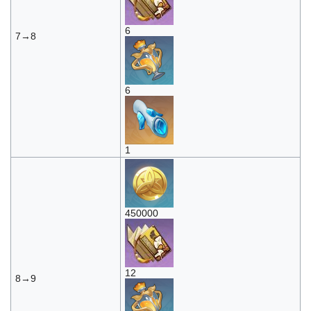
6
7→8
6
1
450000
12
8→9