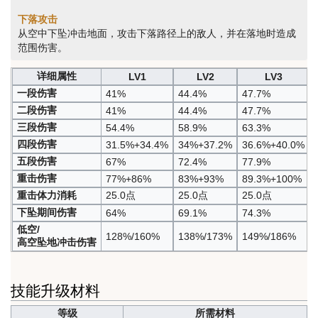
下落攻击
从空中下坠冲击地面，攻击下落路径上的敌人，并在落地时造成
范围伤害。
详细属性
LV1
LV2
LV3
一段伤害
41%
44.4%
47.7%
二段伤害
41%
44.4%
47.7%
三段伤害
54.4%
58.9%
63.3%
四段伤害
31.5%+34.4%
34%+37.2%
36.6%+40.0%
五段伤害
67%
72.4%
77.9%
重击伤害
77%+86%
83%+93%
89.3%+100%
重击体力消耗
25.0点
25.0点
25.0点
下坠期间伤害
64%
69.1%
74.3%
低空/
128%/160%
138%/173%
149%/186%
高空坠地冲击伤害
技能升级材料
等级
所需材料