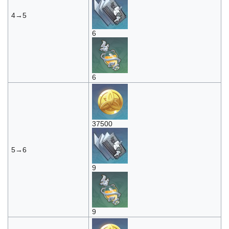
4→5
6
6
37500
5→6
9
9