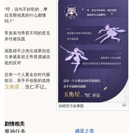
“哼，说句不好听的，摩
拉克斯他真的什么都懂
吗？”
常发表与帝君不同的意见
并付诸实践
虽取得不少杰出成果但也
引来诸多岩王帝君虔诚信
徒的反对
总有一个人要走在时代最
前沿，亲手开创新的道路
玉衡星，
当仁不让。
刻晴官方故事图
剧情相关
魔神任务
磷星之章