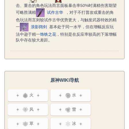
击、重击的角色玩法而言面板暴击率50%时满精伤害期望
可略胜满精
试作古华
，对于不打普攻或重击的角
色玩法而言则较试作古华优势更大，与触发武器特效的精
一
浪影阔剑
基本处于同一水平，但在增幅反应玩
法中逊于精一
饰铁之花
，特别是在反应率较高的下落增幅
队中存在较大差距。
原神WIKI导航
火
水
风
雷
草
冰