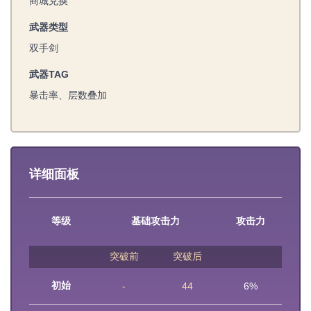
商城兑换
武器类型
双手剑
武器TAG
暴击率、层数叠加
详细面板
等级
基础攻击力
攻击力
突破前
突破后
初始
-
44
6%