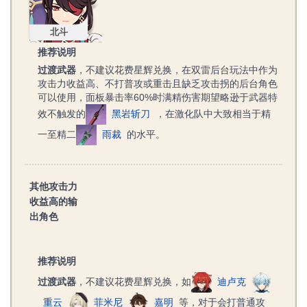
北斗
推荐说明
过渡武器
，不建议花费星辉兑换，在双雷后台玩法中作为
攻击力收益高、不打普攻或重击且缺乏攻击拐的后台角色
可以使用，面板暴击率60%时满精伤害期望略逊于武器特
效不触发的
黑岩斩刀
，在激化队中大致相当于精
一至精二
雨裁
的水平。
其他攻击力
收益高的输
出角色
推荐说明
过渡武器
，不建议花费星辉兑换，如
迪卢克
重云
菲米尼
嘉明
等，对于会打普通攻