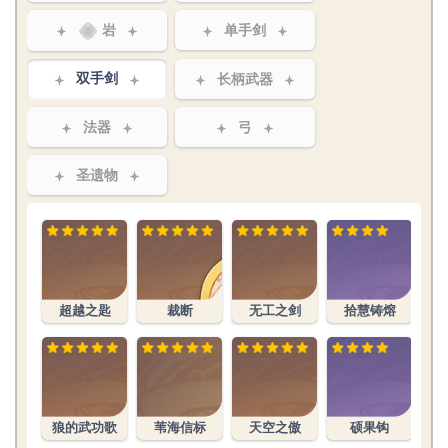
岩
单手剑
双手剑
长柄武器
法器
弓
圣遗物
超越之匙
裁断
无工之剑
拾慧铸熔
便
狼的武功歌
苇海信标
天空之傲
硕果钩