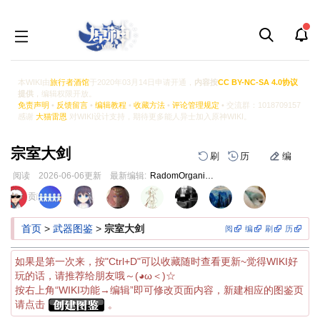
本WIKI由
旅行者酒馆
于2020年03月14日申请开通，
内容按
CC BY-NC-SA 4.0协议
提供
，编辑权限开放。
免责声明
•
反馈留言
•
编辑教程
•
收藏方法
•
评论管理规定
• 交流群：1018709157
感谢
大猫雷恩
对WIKI设计支持，期待更多能人异士加入原神WIKI。
宗室大剑
刷
历
编
阅读
2026-06-06
更新
最新编辑:
RadomOrganism
跳
跳
页面贡献者 :
到
到
导
搜
首页
>
武器图鉴
>
宗室大剑
阅
编
刷
历
航
索
如果是第一次来，按"Ctrl+D"可以收藏随时查看更新~觉得WIKI好
玩的话，请推荐给朋友哦～(◕ω＜)☆
按右上角“WIKI功能→编辑”即可修改页面内容，新建相应的图鉴页
请点击
。