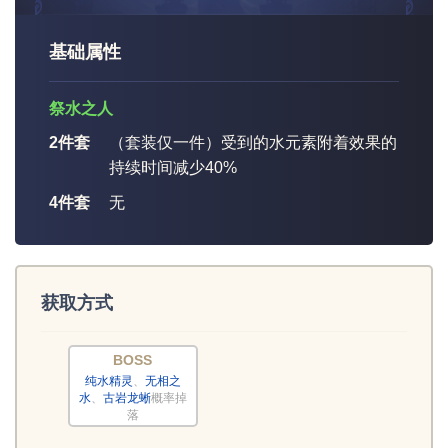
基础属性
祭水之人
2件套
（套装仅一件）受到的水元素附着效果的
持续时间减少40%
4件套
无
获取方式
BOSS
纯水精灵
、
无相之
水
、
古岩龙蜥
概率掉
落