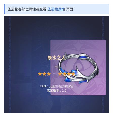
圣遗物各部位属性请查看
圣遗物属性
页面
祭水之人
~
TAG：
元素附着效果减轻
实装版本：
1.0