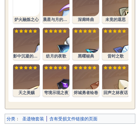
炼之心生之
花.png
炉火融炼之心
晨星与月的晓歌
深廊终曲
未竟的遐思
影中沉凝的幻灭
纺月的夜歌
黑曜秘典
昔时之歌
花
天之美赐
穹境示现之夜
烬城勇者绘卷
回声之林夜话
分类
：
圣遗物套装
含有受损文件链接的页面