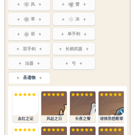
风
雷
草
冰
岩
单手剑
双手剑
长柄武器
法器
弓
圣遗物
文件:血红之
证生之花.png
血红之证
风起之日
长夜之誓
谐律异想断章
文件:炉火融