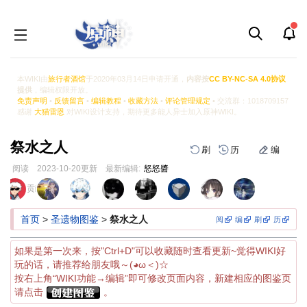
本WIKI由
旅行者酒馆
于2020年03月14日申请开通，
内容按
CC BY-NC-SA 4.0协议
提供
，编辑权限开放。
免责声明
•
反馈留言
•
编辑教程
•
收藏方法
•
评论管理规定
• 交流群：1018709157
感谢
大猫雷恩
对WIKI设计支持，期待更多能人异士加入原神WIKI。
祭水之人
刷
历
编
阅读
2023-10-20
更新
最新编辑:
怒怒醬
跳
跳
页面贡献者 :
到
到
导
搜
首页
>
圣遗物图鉴
>
祭水之人
阅
编
刷
历
航
索
如果是第一次来，按"Ctrl+D"可以收藏随时查看更新~觉得WIKI好
玩的话，请推荐给朋友哦～(◕ω＜)☆
按右上角“WIKI功能→编辑”即可修改页面内容，新建相应的图鉴页
请点击
。