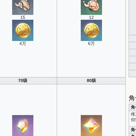
15
12
4万
6万
70级
80级
角
角
维
但
角