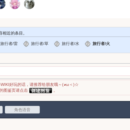
容相近的条目。
旅行者/雷
旅行者/草
旅行者/水
旅行者/火
得WIKI好玩的话，请推荐给朋友哦～(◕ω＜)☆
应的图鉴页请点击
。
角色语音