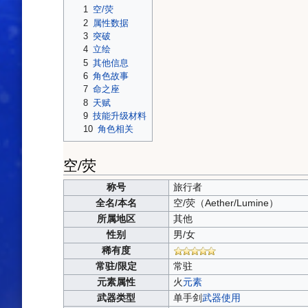
1
空/荧
2
属性数据
3
突破
4
立绘
5
其他信息
6
角色故事
7
命之座
8
天赋
9
技能升级材料
10
角色相关
空/荧
称号
旅行者
全名/本名
空/荧（
Aether/Lumine）
所属地区
其他
性别
男/女
稀有度
常驻/限定
常驻
元素属性
火
元素
武器类型
单手剑
武器使用