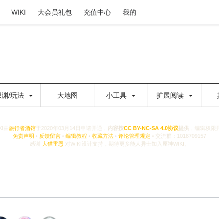
WIKI
大会员礼包
充值中心
我的
深渊/玩法
大地图
小工具
扩展阅读
KI由
旅行者酒馆
于2020年03月14日申请开通，
内容按
CC BY-NC-SA 4.0协议
提供
，编辑权限
免责声明
•
反馈留言
•
编辑教程
•
收藏方法
•
评论管理规定
• 交流群：1018709157
感谢
大猫雷恩
对WIKI设计支持，期待更多能人异士加入原神WIKI。