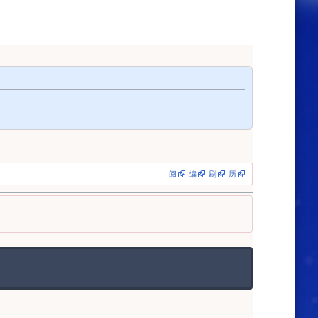
阅
编
刷
历