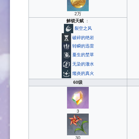
2万
解锁天赋
：
裂空之风
破碎的绝岩
转瞬的迅雷
蔓生的埜草
无染的澈水
爁炎的真火
60级
3
30