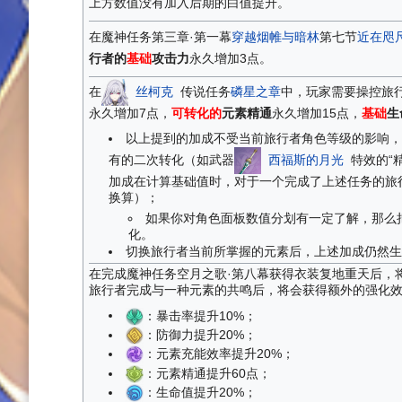
上方数值没有加入后期的白值提升。
在魔神任务第三章·第一幕
穿越烟帷与暗林
第七节
近在咫
行者的
基础
攻击力
永久增加3点。
在
丝柯克
传说任务
磷星之章
中，玩家需要操控旅
永久增加7点，
可转化的
元素精通
永久增加15点，
基础
生
以上提到的加成不受当前旅行者角色等级的影响，
有的二次转化（如武器
西福斯的月光
特效的“
加成在计算基础值时，对于一个完成了上述任务的旅行
换算）；
如果你对角色面板数值分划有一定了解，那么
化。
切换旅行者当前所掌握的元素后，上述加成仍然生
在完成魔神任务空月之歌·第八幕获得衣装复地重天后，
旅行者完成与一种元素的共鸣后，将会获得额外的强化
：暴击率提升10%；
：防御力提升20%；
：元素充能效率提升20%；
：元素精通提升60点；
：生命值提升20%；