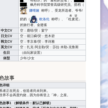
菈
、「布耶尔」的「最初的贤者」、
金色的
那菈
、枫丹科学院荣誉高级研究员、搭档（
娜维娅
称呼）、受龙所选者、爷爷/
希望
奶奶（
欧洛伦
称呼）、「
杜麦尼
」
的旅行者、金翅雀
中文CV
空：鹿喑/荧：宴宁
日文CV
空：堀江瞬/荧：悠木碧
韩文CV
空：李京泰/荧：李诗雅
英文CV
空：扎克·阿圭勒/荧：莎拉·米勒-克鲁斯
生日
（由玩家设置）
体型
少年/少女
色故事
色详细
系者正在死去，创造者尚未到来。
世界不会再度灼烧，因为你将登上「神」之座。
色故事1 （解锁条件：默认已解锁）