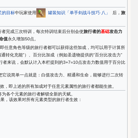
尺的目标
中玩家使用
罐装知识「单手剑战斗技巧·八」
后，
旅
行者完成三次特训，每次特训结束后分别会使
旅行者的
基础
攻击力
命值
永久增加50点。
即任意角色等级的旅行者都可以获得这些加成，均可以用于计算所
精通转化充能”）、百分比加成（例如圣遗物提供的“百分比攻击力”
者来说，会默认计入本栏提到的3+7=10点攻击力数值用于百分比
把它说简单一点就是：白值攻击力、精通和生命，能够进行二次转
效，即上述的所有加成对于任意元素属性的旅行者都能生效。
将为各个元素的旅行者解锁全新的天赋。
效果，该效果对所有元素类型的旅行者生效：