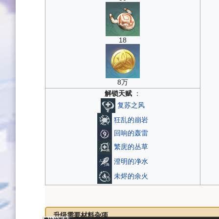
18
8万
解锁天赋
：
复苏之风
狂乱的崩岩
回响的轰雷
繁庑的丛草
澄明的净水
未烬的余火
升级需要材料杂项