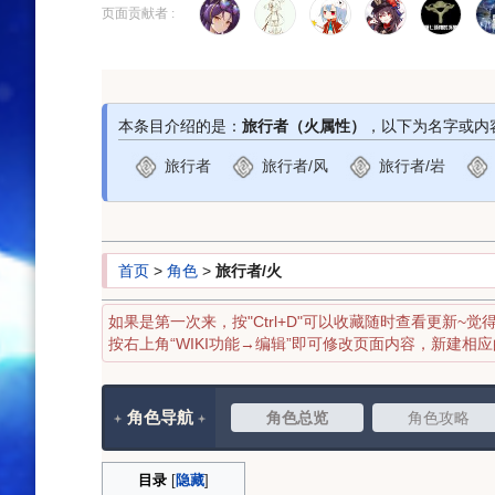
到
到
页面贡献者 :
导
搜
航
索
本条目介绍的是：
旅行者（火属性）
，以下为名字或内
旅行者
旅行者/风
旅行者/岩
首页
>
角色
>
旅行者/火
如果是第一次来，按"Ctrl+D"可以收藏随时查看更新~觉
按右上角“WIKI功能→编辑”即可修改页面内容，新建相
角色导航
角色总览
角色攻略
目录