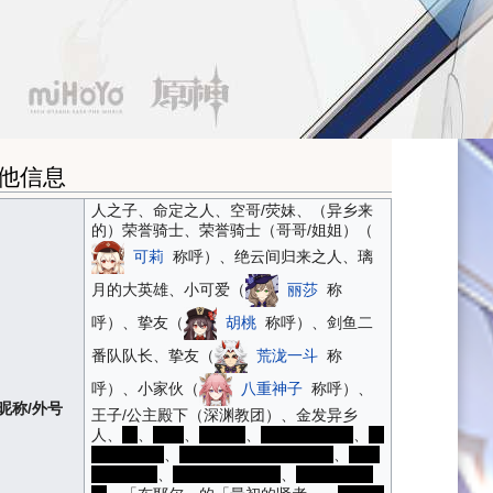
他信息
人之子、命定之人、空哥/荧妹、（异乡来
的）荣誉骑士、荣誉骑士（哥哥/姐姐）（
可莉
称呼）、绝云间归来之人、璃
月的大英雄、小可爱（
丽莎
称
呼）、挚友（
胡桃
称呼）、剑鱼二
番队队长、挚友（
荒泷一斗
称
呼）、小家伙（
八重神子
称呼）、
昵称/外号
王子/公主殿下（深渊教团）、金发异乡
人、
爷
、
哑巴
、
履刑者
、
卑鄙的外乡人
、
充
电宝(雷主)
、
大黄金钓鱼手（派蒙）
、
黄毛
叔叔/阿姨
、
金—毛—人—！
、
大黄倭瓜那