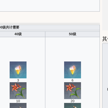
~90级共计需要
40级
50级
其
3
6
10
20