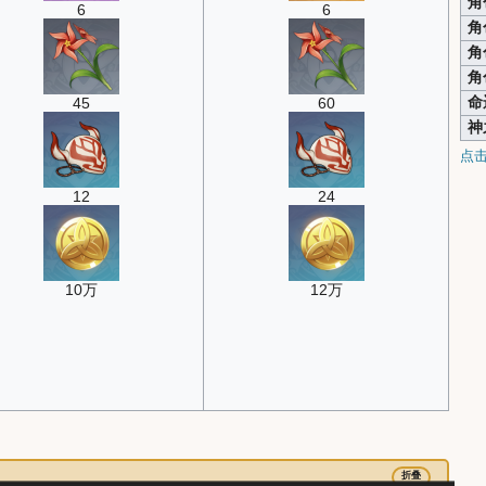
角
6
6
角
角
角
命
45
60
神
点
12
24
10万
12万
折叠