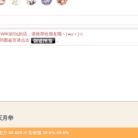
得WIKI好玩的话，请推荐给朋友哦～(◕ω＜)☆
应的图鉴页请点击
。
灭月华
力 46-608
///
生命值 10.8%-49.6%