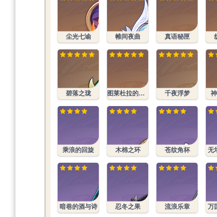
尘光七谕
帷间夜曲
真语秘匣
碧落之珑
图莱杜拉的回忆
千夜浮梦
乘浪的回旋
木棉之环
苍纹角杯
无
暗巷的酒与诗
忍冬之果
流浪乐章
万