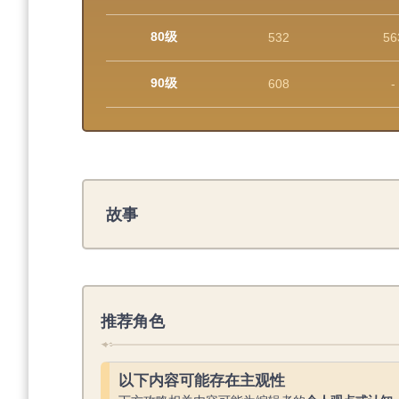
80级
532
56
90级
608
-
故事
推荐角色
以下内容可能存在主观性