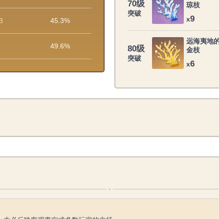
70级
琼枝
突破
9
x
3
45.3%
远海夷地
49.6%
80级
金枝
突破
6
x