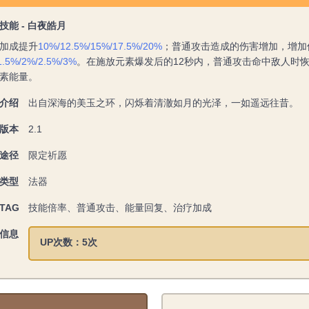
技能 - 白夜皓月
加成提升
10%/12.5%/15%/17.5%/20%
；普通攻击造成的伤害增加，增加
1.5%/2%/2.5%/3%
。在施放元素爆发后的12秒内，普通攻击命中敌人时恢复
素能量。
介绍
出自深海的美玉之环，闪烁着清澈如月的光泽，一如遥远往昔。
版本
2.1
途径
限定祈愿
类型
法器
TAG
技能倍率、普通攻击、能量回复、治疗加成
信息
UP次数：5次