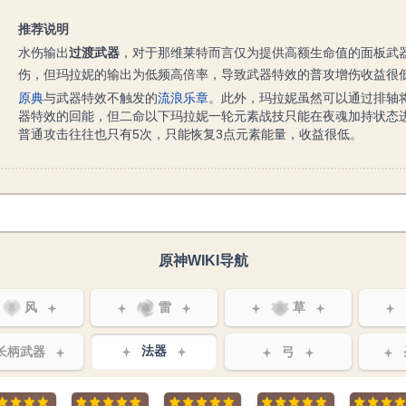
推荐说明
水伤输出
过渡武器
，对于那维莱特而言仅为提供高额生命值的面板武
伤，但玛拉妮的输出为低频高倍率，导致武器特效的普攻增伤收益很
原典
与武器特效不触发的
流浪乐章
。此外，玛拉妮虽然可以通过排轴
器特效的回能，但二命以下玛拉妮一轮元素战技只能在夜魂加持状态
普通攻击往往也只有5次，只能恢复3点元素能量，收益很低。
原神WIKI导航
风
雷
草
长柄武器
法器
弓