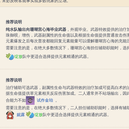
，未必反映客观事实或多数玩家的立场。
推荐说明
纯水队输出向珊瑚宫心海毕业武器
，外观毕业。武器特效提供的治疗
珠御呗」增伤，武器副属性的生命值以及根据生命值提供普通攻击伤
元素爆发之后每次普攻都能回复元素能量可以缓解珊瑚宫心海的充能
需要注意的是，在绝大多数情况下，珊瑚宫心海担任辅助职能时，选
绽放
队中更适合选择提供元素精通的武器。
推荐说明
治疗辅助可选武器，副属性生命与武器特效的治疗加成可提高白术的
据生命值提供草元素相关反应伤害加成。二人通常并不站场输出，因
合能力不如
试作金珀
。
需要注意的是，在绝大多数情况下，二人担任辅助职能时，选择有辅
妮露
绽放
队中更适合选择提供元素精通的武器。