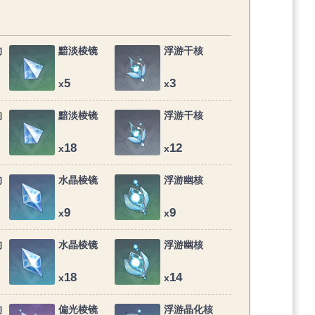
的
黯淡棱镜
浮游干核
5
3
x
x
的
黯淡棱镜
浮游干核
18
12
x
x
的
水晶棱镜
浮游幽核
9
9
x
x
的
水晶棱镜
浮游幽核
18
14
x
x
的
偏光棱镜
浮游晶化核