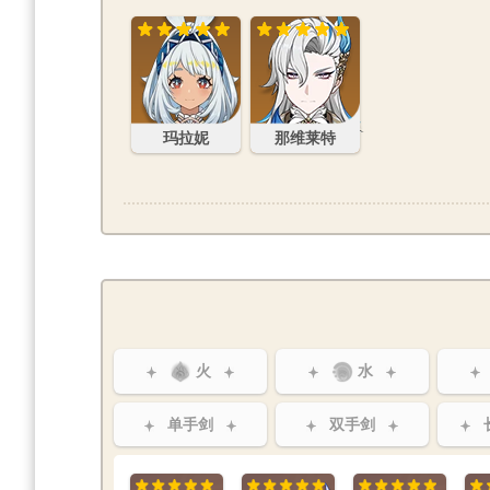
玛拉妮
那维莱特
玛拉妮
那维莱特
火
水
单手剑
双手剑