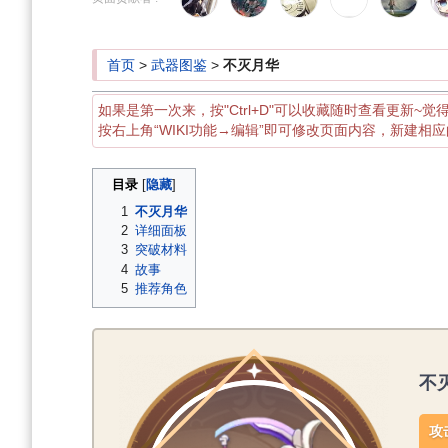
导
搜
航
索
首页
>
武器图鉴
>
不灭月华
如果是第一次来，按"Ctrl+D"可以收藏随时查看更新~觉
按右上角“WIKI功能→编辑”即可修改页面内容，新建相
目录
1
不灭月华
2
详细面板
3
突破材料
4
故事
5
推荐角色
不
攻击