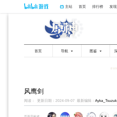
主站
首页
排行榜
发现
首页
导航
图鉴
本WI
风鹰剑
阅读：
更新日期：
2024-09-07
最新编辑：
Ayka_Tsuzuk
跳
跳
到
到
页面贡献者 :