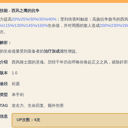
技能 - 西风之鹰的抗争
力提高
20%/25%/30%/35%/40%
；受到伤害时触发：高扬抗争旗号的西
%/115%/130%/145%/160%
生命值，并对周围的敌人造成
200%/230%/26
次。
解析：
的生命值量受到装备者的
治疗加成
属性增益。
介绍
西风骑士团的灵魂。历经千年仍在呼唤你卷起正义之风，祓除奸邪
版本
1.0
途径
祈愿
类型
单手剑
TAG
攻击力、生命回复、额外伤害
信息
UP次数：4次