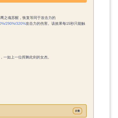
风鹰之魂苏醒，恢复等同于攻击力的
0%/290%/320%
攻击力的伤害。该效果每15秒只能触
，一如上一位挥舞此剑的女杰。
折叠