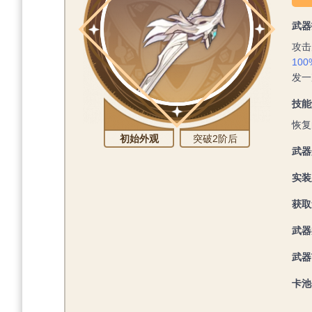
武器
攻击
100
发一
技能
恢复
初始外观
突破2阶后
武器
实装
获取
武器
武器
卡池