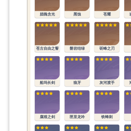
朏魄含光
黑蚀
苍耀
苍古自由之誓
磐岩结绿
斫峰之刃
船坞长剑
狼牙
灰河渡手
腐殖之剑
匣里龙吟
铁蜂刺