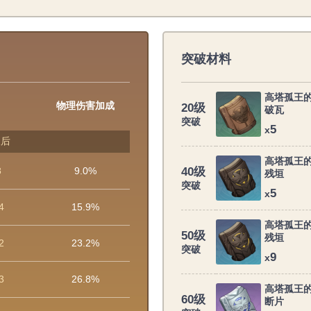
突破材料
高塔孤王
物理伤害加成
20级
破瓦
突破
5
x
破后
高塔孤王
8
9.0%
40级
残垣
突破
5
x
4
15.9%
高塔孤王
50级
残垣
2
23.2%
突破
9
x
3
26.8%
高塔孤王
60级
断片