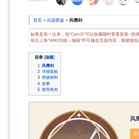
导
搜
航
索
首页
>
武器图鉴
>
风鹰剑
如果是第一次来，按"Ctrl+D"可以收藏随时查看更新~觉
按右上角“WIKI功能→编辑”即可修改页面内容，新建相
目录
1
风鹰剑
2
详细面板
3
突破材料
4
故事
5
推荐角色
风
攻击