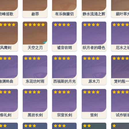
岩峰巡歌
赦罪
有乐御簾切
静水流涌之辉
裁叶萃
风鹰剑
天空之刃
谧音吹哨
织月者的曙色
厄水之
海渊终曲
东花坊时雨
西福斯的月光
原木刀
笼钓瓶一
祭礼剑
黑岩长剑
宗室长剑
笛剑
试作斩