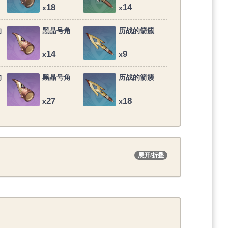
18
14
x
x
的
黑晶号角
历战的箭簇
14
9
x
x
的
黑晶号角
历战的箭簇
27
18
x
x
展开/折叠