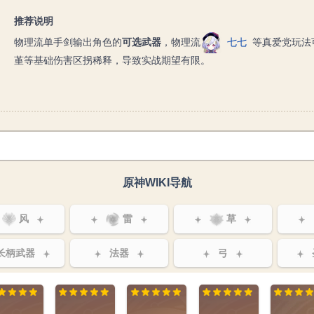
推荐说明
物理流单手剑输出角色的
可选武器
，物理流
七七
等真爱党玩法
堇等基础伤害区拐稀释，导致实战期望有限。
原神WIKI导航
风
雷
草
长柄武器
法器
弓