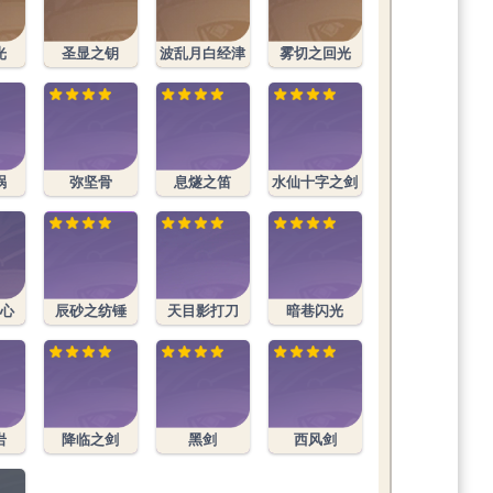
光
圣显之钥
波乱月白经津
雾切之回光
祸
弥坚骨
息燧之笛
水仙十字之剑
心
辰砂之纺锤
天目影打刀
暗巷闪光
岩
降临之剑
黑剑
西风剑