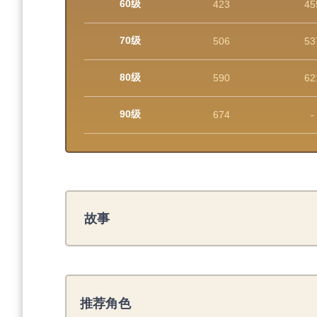
60级
423
45
70级
506
53
80级
590
62
90级
674
-
故事
推荐角色