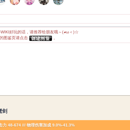
得WIKI好玩的话，请推荐给朋友哦～(◕ω＜)☆
应的图鉴页请点击
。
鹰剑
力 48-674
///
物理伤害加成 9.0%-41.3%