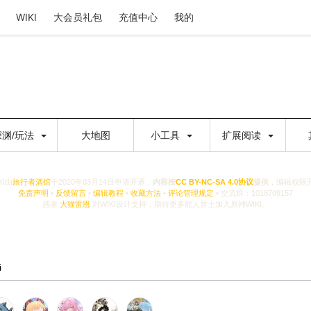
WIKI
大会员礼包
充值中心
我的
深渊/玩法
大地图
小工具
扩展阅读
KI由
旅行者酒馆
于2020年03月14日申请开通，
内容按
CC BY-NC-SA 4.0协议
提供
，编辑权限
免责声明
•
反馈留言
•
编辑教程
•
收藏方法
•
评论管理规定
• 交流群：1018709157
感谢
大猫雷恩
对WIKI设计支持，期待更多能人异士加入原神WIKI。
i