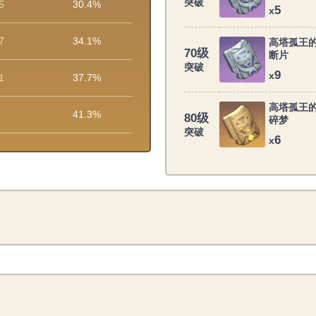
突破
5
30.4%
5
x
7
34.1%
高塔孤王
70级
断片
突破
9
x
1
37.7%
高塔孤王
41.3%
80级
碎梦
突破
6
x