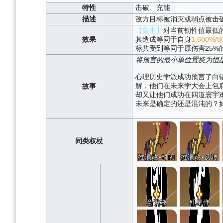
特性
击破、充能
描述
敌方目标被消灭或弱点被击破
【集中】
对当前韧性值最低
效果
其造成等同于自身
1,600%/8
标共受到等同于原伤害25%
将预言的最小单位置换为恒
心理历史学派成功预言了白
解，他们在未来学大会上包
故事
却又让他们成功在四道寰宇
未来是确定的还是混沌的？
同类权杖
推演改-封闭
推演改-反转
意识液
歼星弹