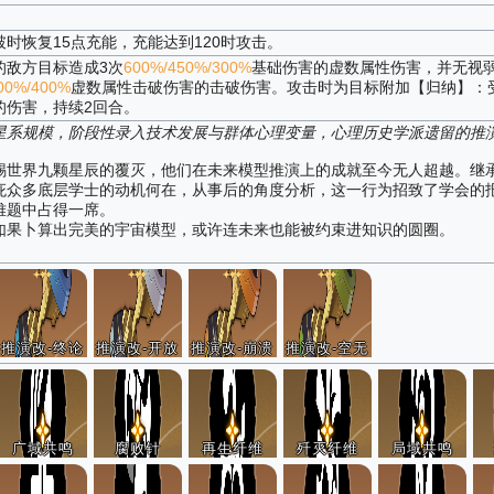
时恢复15点充能，充能达到120时攻击。
的敌方目标造成3次
600%/450%/300%
基础伤害的虚数属性伤害，并无视
00%/400%
虚数属性击破伤害的击破伤害。攻击时为目标附加【归纳】：
的伤害，持续2回合。
星系规模，阶段性录入技术发展与群体心理变量，心理历史学派遗留的推
锡世界九颗星辰的覆灭，他们在未来模型推演上的成就至今无人超越。继
庇众多底层学士的动机何在，从事后的角度分析，这一行为招致了学会的
难题中占得一席。
如果卜算出完美的宇宙模型，或许连未来也能被约束进知识的圆圈。
推演改-终论
推演改-开放
推演改-崩溃
推演改-空无
广域共鸣
腐败针
再生纤维
歼灭纤维
局域共鸣