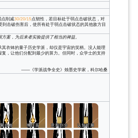
弱点削减
30/20/15
点韧性，若目标处于弱点击破状态，对
受到击破伤害后，使所有处于弱点击破状态的其他敌方目
演方案，为后来者实验提供了相当的裨益。
承其衣钵的量子历史学派，却仅是宇宙的笑柄。没人能理
报复，让他们分配到最少的算力。但同时，众学士的支持
——《学派战争全史》烛墨史学家，科尔哈桑
聚合枪
缚日茧
意识剖分
认知扩展