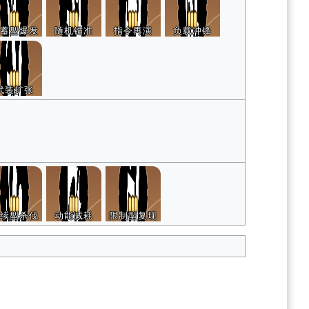
蓄型爆发
随机锚准
指令再演
负载冲锋
武装扩张
续型杀伐
动能减耗
限制型复现