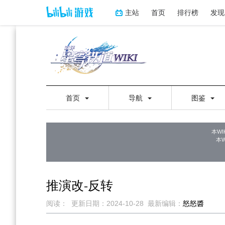
主站
首页
排行榜
发现
首页
导航
图鉴
本WI
本
推演改-反转
阅读：
更新日期：
2024-10-28
最新编辑：
怒怒醬
跳
跳