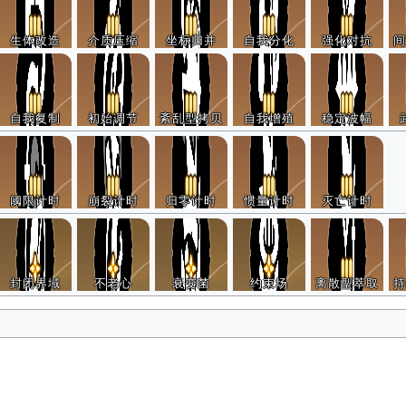
生体改造
介质压缩
坐标归并
自我分化
强化对抗
间
自我复制
初始调节
紊乱型拷贝
自我增殖
稳定波幅
阈限计时
崩裂计时
归零计时
惯量计时
灭亡计时
封闭界域
不老心
衰变菌
约束场
离散型萃取
持