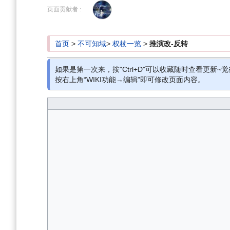
到
到
页面贡献者 :
导
搜
航
索
首页
>
不可知域
>
权杖一览
>
推演改-反转
如果是第一次来，按"Ctrl+D"可以收藏随时查看更新~觉
按右上角“WIKI功能→编辑”即可修改页面内容。