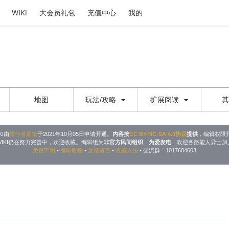
WIKI
大会员礼包
充值中心
我的
地图
玩法/攻略
扩展阅读
KI由
旅行者酒馆
于2021年10月05日申请开通。
内容按
CC BY-NC-SA 4.0协议
提供
，编辑权限
WIKI仍在努力完善中，欢迎收藏。编辑组为
非官方民间组织
，
为爱发电
，欢迎各路能人异士加
免责声明
•
编辑教程
•
反馈留言
•
收藏方法
• 交流群：1017604603