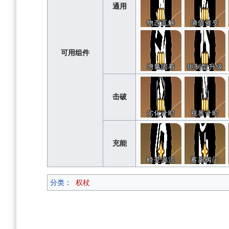
通用
物态瓦解
熵值催变
可用组件
增量固着
扼制型升级
击破
劣化计时
视界计时
充能
畸变涡流
蓄压阀门
分类
：
权杖