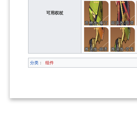
可用权杖
造物改-修订
能源改-阻滞
推演改-崩溃
推演改-空无
分类
：
组件