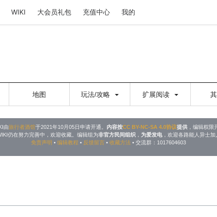
WIKI
大会员礼包
充值中心
我的
地图
玩法/攻略
扩展阅读
KI由
旅行者酒馆
于2021年10月05日申请开通。
内容按
CC BY-NC-SA 4.0协议
提供
，编辑权限
WIKI仍在努力完善中，欢迎收藏。编辑组为
非官方民间组织
，
为爱发电
，欢迎各路能人异士加
免责声明
•
编辑教程
•
反馈留言
•
收藏方法
• 交流群：1017604603