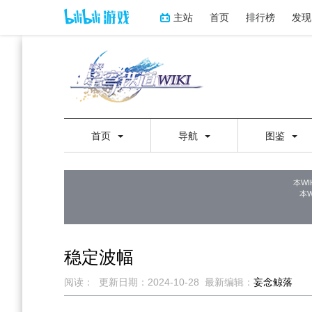
主站
首页
排行榜
发现
首页
导航
图鉴
本WI
本
稳定波幅
阅读：
更新日期：
2024-10-28
最新编辑：
妄念鲸落
跳
跳