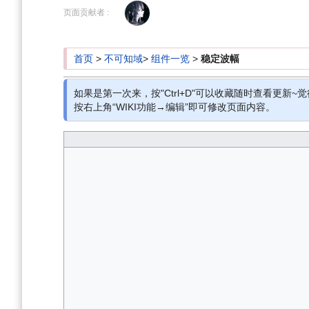
到
到
页面贡献者 :
导
搜
航
索
首页
>
不可知域
>
组件一览
>
稳定波幅
如果是第一次来，按"Ctrl+D"可以收藏随时查看更新~觉
按右上角“WIKI功能→编辑”即可修改页面内容。