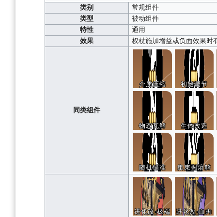
类别
常规组件
类型
被动组件
特性
通用
效果
权杖施加增益或负面效果时有1
介质压缩
初始调节
同类组件
物态瓦解
生体改造
随机锚准
集束型溶解
进化改-极端
进化改-血肉