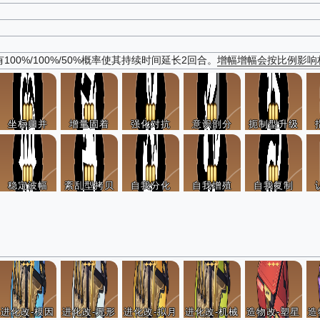
00%/100%/50%概率使其持续时间延长2回合。
增幅
增幅会按比例影响
坐标归并
增量固着
强化对抗
意识剖分
扼制型升级
稳定波幅
紊乱型拷贝
自我分化
自我增殖
自我复制
进化改-模因
进化改-无形
进化改-拟月
进化改-机械
造物改-塑星
造