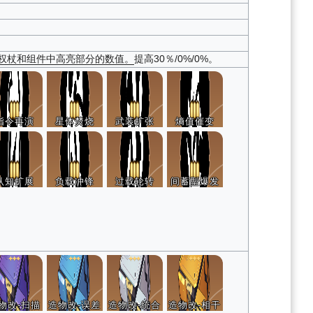
权杖和组件中高亮部分的数值。
提高30％/0%/0%。
指令再演
星体焚烧
武装扩张
熵值催变
认知扩展
负载冲锋
过载轮转
间蓄型爆发
物改-扫描
造物改-误差
造物改-统合
造物改-相干