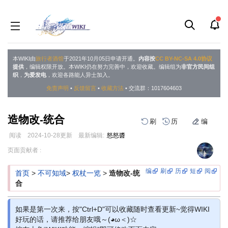
本WIKI由
旅行者酒馆
于2021年10月05日申请开通。
内容按
CC BY-NC-SA 4.0协议
提供
，编辑权限开放。本WIKI仍在努力完善中，欢迎收藏。编辑组为
非官方民间组
织
，
为爱发电
，欢迎各路能人异士加入。
免责声明
•
反馈留言
•
收藏方法
• 交流群：1017604603
造物改-统合
刷
历
编
阅读
2024-10-28
更新
最新编辑:
怒怒醬
跳
跳
页面贡献者 :
到
到
导
搜
编
刷
历
短
阅
首页
>
不可知域
>
权杖一览
>
造物改-统
航
索
合
如果是第一次来，按"Ctrl+D"可以收藏随时查看更新~觉得WIKI
好玩的话，请推荐给朋友哦～(◕ω＜)☆