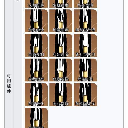
认知扩展
随机锚准
指令再演
负载冲锋
增量固着
扼制型升级
自我复制
初始调节
紊乱型拷贝
可
自我增殖
稳定波幅
武装扩张
用
组
件
自我分化
强化对抗
间蓄型爆发