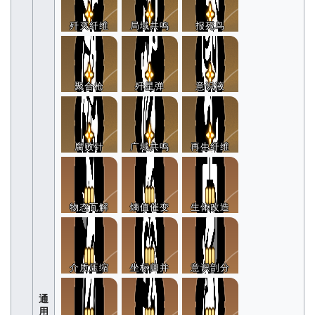
歼灭纤维
局域共鸣
报死鸟
聚合枪
歼星弹
意识液
腐败针
广域共鸣
再生纤维
物态瓦解
熵值催变
生体改造
介质压缩
坐标归并
意识剖分
通
用