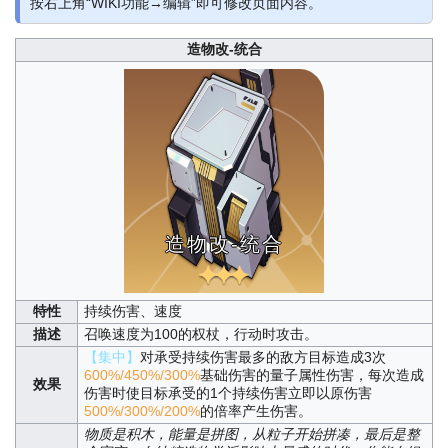
按右上角“WIKI功能→编辑”即可修改页面内容。
造物改-统合
造物改-统合
特性
持续伤害、速度
描述
召唤速度为100的权杖，行动时攻击。
【集中】
对承受持续伤害最多的敌方目标造成3次
600%/450%/300%
基础伤害的量子属性伤害，每次造成
效果
伤害时使目标承受的1个持续伤害立即以原伤害
500%/300%/200%
的倍率产生伤害。
物质是积木，能量是拼图，从粒子开始拼凑，最后是整