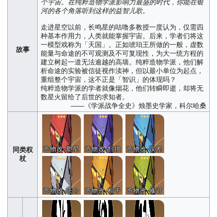
个宇宙。在纯粹造物学派影响力最盛的时代，你能在银
河的各个角落听到这样的益智儿歌。
走进星空以前，长鸣星的咕噜多教授一度认为，仅需四
种基本作用力，人类就能掌握宇宙。后来，学者们将这
一模型戏称为「天国」。正如琥珀王所做的一般，虚数
故事
能量与命途的不可观测及不可复现性，为大一统方程的
建立树起一道无法逾越的高墙。纯粹造物学派，他们解
析命途的实验被信徒视作渎神，但以最小单位为起点，
重组整个宇宙，这不正是「智识」的体现吗？
纯粹造物学派的学者就像烟花，他们转瞬即逝，却将无
数星火留给了后世的求知者。
——《学派战争全史》烛墨史学家，科尔哈桑
造物改-塑星
造物改-扫描
造物改-误差
同类权
杖
造物改-统合
造物改-相干
造物改-修订