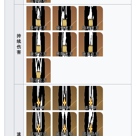
过载轮转
多维立方
催化立方
纯粹立方
持
续
伤
害
衰变立方
界限立方
收束立方
简谐立方
烬杀鸲
循环钟
送终鹊
灭绝程式
延展齿轮
固星晶锁
速