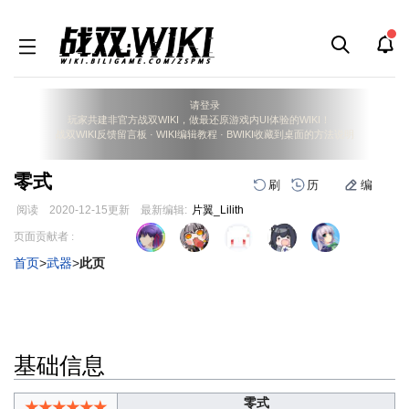
请登录
玩家共建非官方战双WIKI，做最还原游戏内UI体验的WIKI！
战双WIKI反馈留言板
·
WIKI编辑教程
·
BWIKI收藏到桌面的方法说明
零式
刷
历
编
阅读
2020-12-15
更新
最新编辑:
片翼_Lilith
跳
跳
页面贡献者 :
到
到
首页
>
武器
>
此页
导
搜
航
索
基础信息
零式
★★★★★★