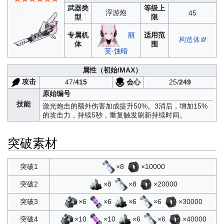
武器类
等级上
浮游炮
45
型
限
专属机
适用范
丽
构造体
体
围
芙·蚀暗
属性
（初始/MAX）
攻击
会心
47/
415
25/
249
原始编号
技能
激光炮击的额外伤害加成提升50%。3消后，增加15%
的攻击力，持续5秒，重复触发刷新持续时间。
突破素材
×8
×10000
突破1
×8
×8
×20000
突破2
×6
×6
×6
×6
×30000
突破3
×10
×10
×6
×6
×40000
突破4