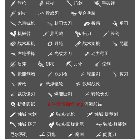
旗枪
权杖
笛剑
重破锤
剑杖
螳螂刃
复合兵装
光束铳枪
封刃太刀
折扇
爪刃
机械臂
异刃戟
拓刀
长剑
战术耳机
月轮
战术旋棍
琵琶
左轮手枪
光纹太刀
动力臂组
盾斧
钥杖
月伞
弦剑
聚能剑炮
双刃枪
蛇腹剑
剪刀
骑枪
悬浮镜轮
数码战靴
裁决镰刃
爆能巨剑
转轮长刃
折叠圆锯
文件:浮海舶锚.png
浮海舶锚
独域·大剑
独域·龙枪
独域·提琴剑
独域·链刀
独域·回旋龙厄
独域·释能剑
尼尔系列
刃炮
魔剑
阎魔刀