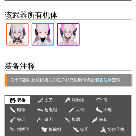
该武器所有机体
装备注释
关于武器以及意识相关的汇总补充说明请点击
装备注释
查阅。
双枪
太刀
浮游炮
弓
电锯
超电锯
大剑
火炮
短刀
镰刀
枪盾
拳套
增幅器
枪械组
铳刃
协作子机