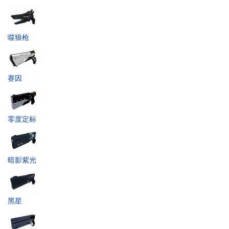
噬狼枪
赛因
零度定标
暗影紫光
黑星