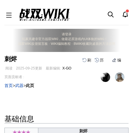
请登录
玩家共建非官方战双WIKI，做最还原游戏内UI体验的WIKI！
战双WIKI反馈留言板
·
WIKI编辑教程
·
BWIKI收藏到桌面的方法说明
刺烬
刷
历
编
阅读
2025-09-25
更新
最新编辑:
X-GO
跳
跳
页面贡献者 :
到
到
首页
>
武器
>
此页
导
搜
航
索
基础信息
刺烬
★★★★