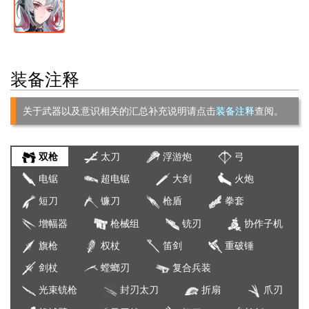
装备注释
关于武器以及意识相关的汇总补充说明请点击
装备注释
查阅。
双枪
太刀
浮游炮
弓
电锯
超电锯
大剑
火炮
短刀
镰刀
枪盾
拳套
增幅器
枪械组
铳刃
协作子机
旗枪
权杖
笛剑
重破锤
剑杖
螳螂刃
复合兵装
光束铳枪
封刃太刀
折扇
爪刃