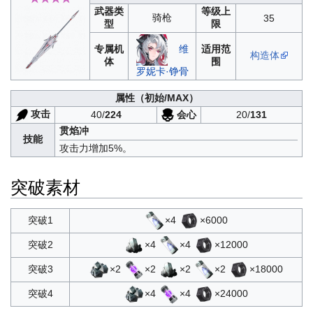
武器类
等级上
骑枪
35
型
限
专属机
适用范
维
构造体
体
围
罗妮卡·铮骨
属性
（初始/MAX）
攻击
会心
40/
224
20/
131
贯焰冲
技能
攻击力增加5%。
突破素材
×4
×6000
突破1
×4
×4
×12000
突破2
×2
×2
×2
×2
×18000
突破3
×4
×4
×24000
突破4