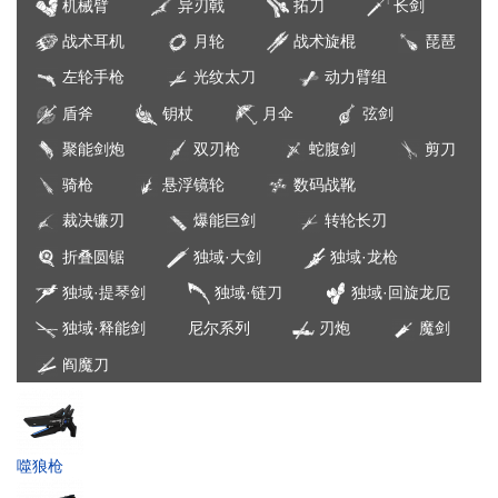
机械臂
异刃戟
拓刀
长剑
战术耳机
月轮
战术旋棍
琵琶
左轮手枪
光纹太刀
动力臂组
盾斧
钥杖
月伞
弦剑
聚能剑炮
双刃枪
蛇腹剑
剪刀
骑枪
悬浮镜轮
数码战靴
裁决镰刃
爆能巨剑
转轮长刃
折叠圆锯
独域·大剑
独域·龙枪
独域·提琴剑
独域·链刀
独域·回旋龙厄
独域·释能剑
尼尔系列
刃炮
魔剑
阎魔刀
噬狼枪