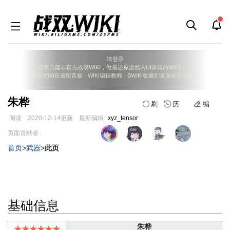
请登录
玩家共建非官方战双WIKI，做最还原游戏内UI体验的WIKI！
战双WIKI反馈留言板
·
WIKI编辑教程
·
BWIKI收藏到桌面的方法说明
朱桦
刷
历
编
阅读
2020-12-14
更新
最新编辑:
xyz_tensor
跳
跳
页面贡献者 :
到
到
首页
>
武器
>
此页
导
搜
航
索
基础信息
朱桦
★★★★★★