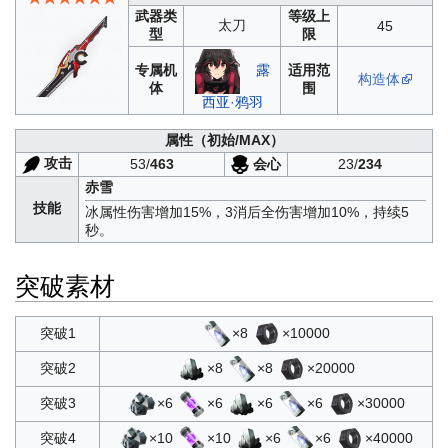
武器类
等级上
太刀
45
型
限
专属机
适用范
露
构造体
体
围
西亚·鸦羽
属性
（初始/MAX）
攻击
会心
53/
463
23/
234
赤雪
技能
冰属性伤害增加15%，3消后全伤害增加10%，持续5
秒。
突破素材
×8
×10000
突破1
×8
×8
×20000
突破2
×6
×6
×6
×6
×30000
突破3
×10
×10
×6
×6
×40000
突破4