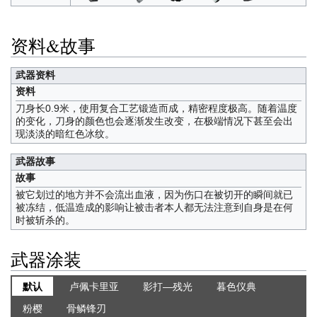
资料&故事
武器资料
资料
刀身长0.9米，使用复合工艺锻造而成，精密程度极高。随着温度
的变化，刀身的颜色也会逐渐发生改变，在极端情况下甚至会出
现淡淡的暗红色冰纹。
武器故事
故事
被它划过的地方并不会流出血液，因为伤口在被切开的瞬间就已
被冻结，低温造成的影响让被击者本人都无法注意到自身是在何
时被斩杀的。
武器涂装
默认
卢佩卡里亚
影打—残光
暮色仪典
粉樱
骨鳞锋刃