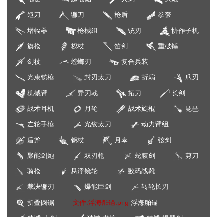
短刀
镰刀
枪盾
拳套
增幅器
枪械组
铳刃
协作子机
旗枪
权杖
笛剑
重破锤
剑杖
螳螂刃
复合兵装
光束铳枪
封刃太刀
折扇
爪刃
机械臂
异刃戟
拓刀
长剑
战术耳机
月轮
战术旋棍
琵琶
左轮手枪
光纹太刀
动力臂组
盾斧
钥杖
月伞
弦剑
聚能剑炮
双刃枪
蛇腹剑
剪刀
骑枪
悬浮镜轮
数码战靴
裁决镰刃
爆能巨剑
转轮长刃
折叠圆锯
文件:浮海舶锚.png
浮海舶锚