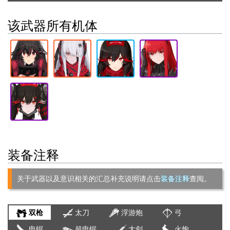
该武器所有机体
装备注释
关于武器以及意识相关的汇总补充说明请点击
装备注释
查阅。
双枪
太刀
浮游炮
弓
电锯
超电锯
大剑
火炮