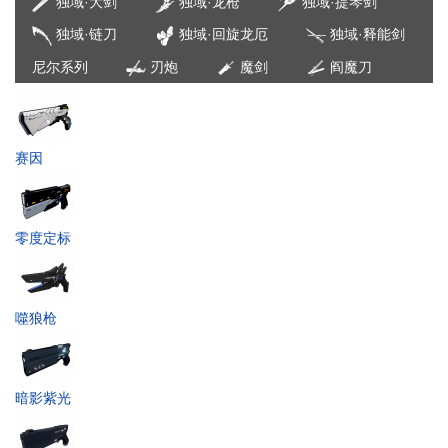
独域·大剑
独域·龙枪
独域·提琴剑
独域·链刀
独域·回旋龙厄
独域·释能剑
尼尔系列
刃炮
魔剑
阎魔刀
赛因
零度定标
噬狼枪
暗影紫光