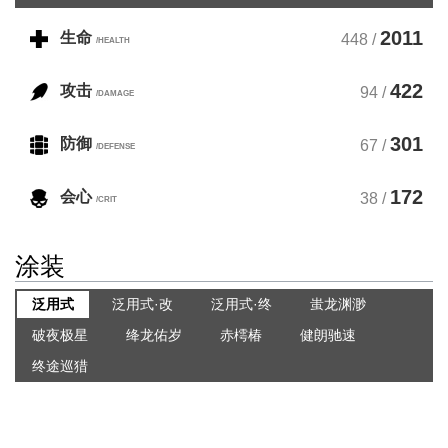
2011
生命
448 /
/HEALTH
422
攻击
94 /
/DAMAGE
301
防御
67 /
/DEFENSE
172
会心
38 /
/CRIT
涂装
泛用式
泛用式·改
泛用式·终
蚩龙渊渺
破夜极星
绛龙佑岁
赤樗椿
健朗驰速
终途巡猎