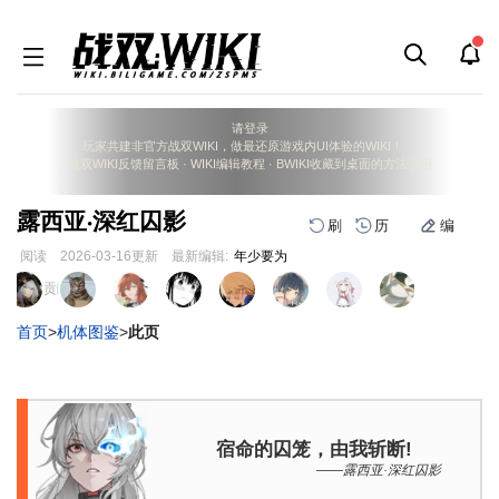
请登录
玩家共建非官方战双WIKI，做最还原游戏内UI体验的WIKI！
战双WIKI反馈留言板
·
WIKI编辑教程
·
BWIKI收藏到桌面的方法说明
露西亚·深红囚影
刷
历
编
阅读
2026-03-16
更新
最新编辑:
年少要为
跳
跳
页面贡献者 :
到
到
导
搜
首页
>
机体图鉴
>
此页
航
索
宿命的囚笼，由我斩断!
——露西亚·深红囚影