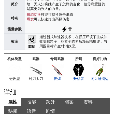
简介
地，无人知晓她产生了怎样的变化，但毋庸置疑的
是其更为强大的力量。
形态切换
技能可切换攻击形态
特点
爆发
可以快速打出高额伤害
雷
能量参数
通过新式加速器技术，在强压环境下生成并
效应
收集暗粒子，积蓄至临界后释放辐射波，与
周围目标产生对消效应。
黯衍
机体类型
武器
专属武器
所属
喜好礼物
进攻型
封刃太刀
夜煌
升格者
阿呆蛙周边
详细
属性
技能
跃升
档案
资料
秘闻
语音
剧情