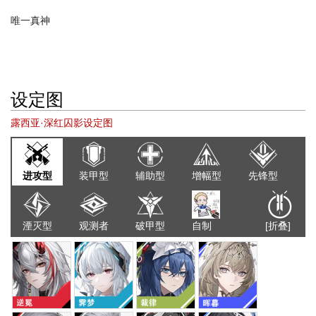
唯一真神
设定图
露西亚·深红囚影设定图
进攻型
装甲型
辅助型
增幅型
先锋型
湮灭型
观测者
破甲型
自制
[折叠]