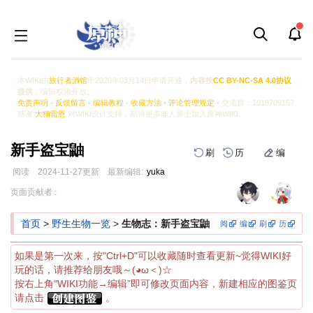
本WIKI由
旅行者酒馆
于2020年03月14日申请开通，
内容按
CC BY-NC-SA 4.0协议
提供
，编辑权限开放。
免责声明
•
反馈留言
•
编辑教程
•
收藏方法
•
评论管理规定
• 交流群：1018709157
感谢
大猫雷恩
对WIKI设计支持，期待更多能人异士加入原神WIKI。
新手盗宝鼬
刷
历
编
阅读
2024-11-27
更新
最新编辑:
yuka
跳
跳
页面贡献者 :
到
到
导
搜
首页
>
野生生物一览
>
生物志：新手盗宝鼬
阅
编
刷
历
航
索
如果是第一次来，按"Ctrl+D"可以收藏随时查看更新~觉得WIKI好
玩的话，请推荐给朋友哦～(◕ω＜)☆
按右上角“WIKI功能→编辑”即可修改页面内容，新建相应的图鉴页
请点击
。