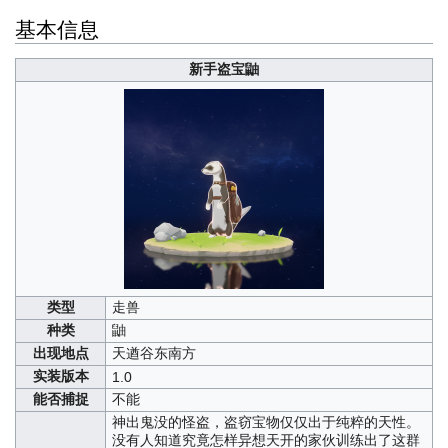
基本信息
新手盗宝鼬
类型
走兽
种类
鼬
出现地点
天遒谷东南方
实装版本
1.0
能否捕捉
不能
神出鬼没的怪盗，盗窃宝物仅仅出于纯粹的天性。
没有人知道究竟怎样异想天开的家伙训练出了这群