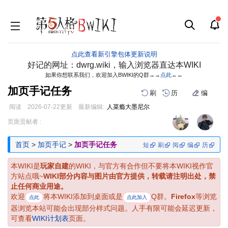
点此查看新引擎包体更新说明
好记的网址：dwrg.wiki，输入浏览器直达本WIKI
如果你想联系我们，欢迎加入BWIKI的Q群→→
点此
←←
加页手记任务
刷
历
编
阅读
2026-07-22
更新
最新编辑:
人菜瘾大墨尼尔
跳
跳
页面贡献者 :
到
到
导
搜
首页
>
加页手记
>
加页手记任务
短
刷
阅
编
历
航
索
本WIKI是
玩家自建
的WIKI，与官方有合作但不要将本WIKI视作官
方站点哦~
WIKI部分内容与图片由官方提供，转载请注明出处，禁
止任何商业用途。
欢迎
将本WIKI添加到桌面或是
Q群。
Firefox
等浏览
点此
点此加入
器浏览本站可能会出现部分样式问题。人手有限可能会延迟更新，
可查看
WIKI计划表
页面。