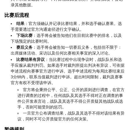
录其他数据。
比赛后流程
结果
：官方须确认并记录比赛结果，并和选手确认赛果。选
手需要透过官方沟通途径进行文字确认。
下场比赛
：选手将会被告知他们在目前比赛中的排名，以及
下场预定的比赛时间。
赛后义务
：选手将会被告知一切赛后义务，包括但不限于：
出席媒体活动、采访以及任何比赛相关事宜的深入讨论。
比赛结果有异议
：当比赛过程中出现争议时，战队队长和选
手应服从裁判判罚。如果选手对裁判所提出判决有异议，可依据
申述流程向赛事官方进行申诉。选手申述流程为每局比赛结束后
3分钟内，联系当值裁判进行申诉。超出时间限制，裁判及赛事
官方有权不受理该申诉。
官方将会秉持公平、公正、公开的原则进行调查，在官方
进行调查的过程中，任何战队及其选手不得对正在调查的事
件公开发表言论，战队及其选手不得公开质疑其他战队或选
手，否则可能受到的惩罚。
一旦官方公布调查结果，战队及其选手不得对该结果有异
议，同时不可公开质疑官方的任何决策。
暂停规则