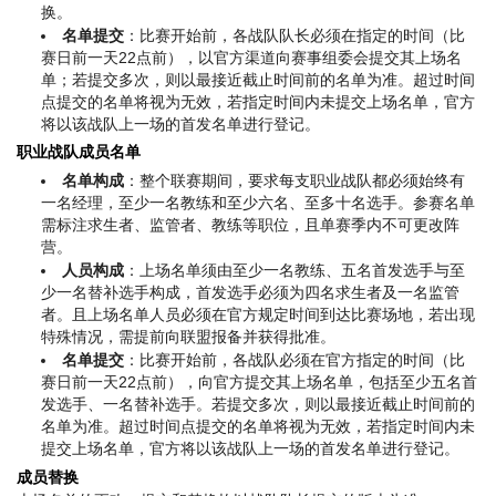
换。
名单提交
：比赛开始前，各战队队长必须在指定的时间（比
赛日前一天22点前），以官方渠道向赛事组委会提交其上场名
单；若提交多次，则以最接近截止时间前的名单为准。超过时间
点提交的名单将视为无效，若指定时间内未提交上场名单，官方
将以该战队上一场的首发名单进行登记。
职业战队成员名单
名单构成
：整个联赛期间，要求每支职业战队都必须始终有
一名经理，至少一名教练和至少六名、至多十名选手。参赛名单
需标注求生者、监管者、教练等职位，且单赛季内不可更改阵
营。
人员构成
：上场名单须由至少一名教练、五名首发选手与至
少一名替补选手构成，首发选手必须为四名求生者及一名监管
者。且上场名单人员必须在官方规定时间到达比赛场地，若出现
特殊情况，需提前向联盟报备并获得批准。
名单提交
：比赛开始前，各战队必须在官方指定的时间（比
赛日前一天22点前），向官方提交其上场名单，包括至少五名首
发选手、一名替补选手。若提交多次，则以最接近截止时间前的
名单为准。超过时间点提交的名单将视为无效，若指定时间内未
提交上场名单，官方将以该战队上一场的首发名单进行登记。
成员替换