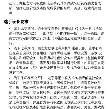
任等，并且官方有权收回该选手及其所属战队已获得的比赛成
绩，包括过往阶段及本阶段所获得的名次、奖金、游戏内奖励
等。
选手设备要求
线上比赛期间，选手需要自备比赛用机且必须为手机（严禁
使用电脑或模拟器，一般情况下不能使用平板）。选手需统一使
用官方指定的软件进行沟通。沟通必须全程在裁判的监督下进
行。
线下比赛期间，由官方提供比赛用机和通话设备。选手有责
任在赛前调试好比赛用机（包括手机电量、手机设置、游戏 设
置等）和通话设备，如果调试过程中设备出现异常（包括电量不
足，声音异常等），需要及时联系裁判进行处理；如果选手在赛
前设备调试的过程中未反馈设备异常，则视为选手认为赛事设备
没有问题。
为了保证赛事公平性，选手需配合官方准备相应的监控设备
或软件，包括但不限于摄像头、图像监控软件、语音监控软件
等。选手需配合官方进行赛事监控流程，包括但不限于赛前验
证、赛中监听、赛后核验等。如选手未能按照官方要求进行赛事
监控，官方有权对选手进行处罚，包括但不限于取消选图权、取
消比赛资格等，并且官方将有权收回该战队已获得的比赛成绩，
包括过往阶段及本阶段所获得的名次、参赛资格、奖金、游戏内