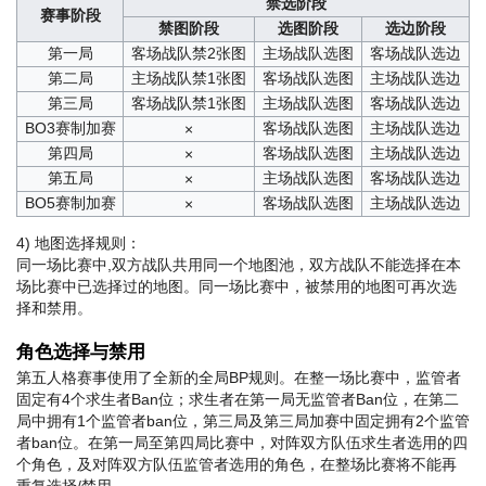
禁选阶段
赛事阶段
禁图阶段
选图阶段
选边阶段
第一局
客场战队禁2张图
主场战队选图
客场战队选边
第二局
主场战队禁1张图
客场战队选图
主场战队选边
第三局
客场战队禁1张图
主场战队选图
客场战队选边
BO3赛制加赛
客场战队选图
主场战队选边
×
第四局
客场战队选图
主场战队选边
×
第五局
主场战队选图
客场战队选边
×
BO5赛制加赛
客场战队选图
主场战队选边
×
4) 地图选择规则：
同一场比赛中,双方战队共用同一个地图池，双方战队不能选择在本
场比赛中已选择过的地图。同一场比赛中，被禁用的地图可再次选
择和禁用。
角色选择与禁用
第五人格赛事使用了全新的全局BP规则。在整一场比赛中，监管者
固定有4个求生者Ban位；求生者在第一局无监管者Ban位，在第二
局中拥有1个监管者ban位，第三局及第三局加赛中固定拥有2个监管
者ban位。在第一局至第四局比赛中，对阵双方队伍求生者选用的四
个角色，及对阵双方队伍监管者选用的角色，在整场比赛将不能再