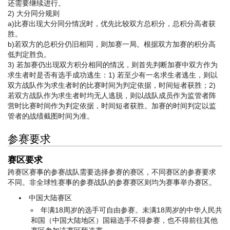
还需要继续进行。
2) 大分同分规则
a)比赛出现大分同分情况时，优先比较双方总积分，总积分高者获
胜。
b)若双方的总积分仍旧相同，则加赛一局。根据双方加赛的积分高
低判定胜负。
3) 若加赛仍出现双方积分相同的情况，则首先判断加赛中双方作为
求生者时是否有选手成功逃生：1) 若至少有一名求生者逃生，则以
双方战队作为求生者时的比赛时间为判定依据，时间短者获胜；2)
若双方战队作为求生者时均无人逃脱，则以战队成员作为监管者阵
营时比赛时间作为判定依据，时间短者获胜。
加赛的时间判定以监
管者的战绩截图时间为准。
参赛要求
赛区要求
跨赛区赛事的参赛战队需要选择参赛的赛区，不同赛区的参赛要求
不同。非全球性赛事的参赛战队的参赛赛区则均为赛事举办赛区。
中国大陆赛区
年满18周岁的选手可自由参赛。未满18周岁的中华人民共
和国（中国大陆地区）国籍选手不得参赛，也不得前往其他