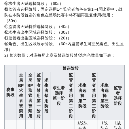
⑨求生者天赋选择阶段；（60s）
⑩监管者选择阶段，固定选用1个监管者角色
在第1~4局比赛中，战
队在本阶段首选的角色在整场比赛中将不能再重复使用/禁用
；
（30s）
⑪监管者天赋特质选择阶段；（40s）
⑫求生者出生区域选择阶段；（30s）
⑬监管者出生区域选择阶段；（20s）
⑭角色、出生区域展示阶段。（60s内监管求生可互见角色、出生区
域）
2) 禁选数量：对应每局比赛及禁选阶段禁/选角色数量如下表：
禁选阶段
监
监
监
全
全
管
求
管
管
局
局
者
生
者
求生
者
求生
BP
BP
求生者
监管
赛事
求
监
禁
者
禁
者选
禁
者选
选择
者
阶段
生
管
用
禁
用
择
用
择
第一阶
选择
者
者
第
用
第
第二
第
第三
段
阶段
被
被
一
阶
二
阶段
三
阶段
禁
禁
阶
段
阶
阶
用
用
段
段
段
1
战队
1
战
1
战
在本
队在
队在