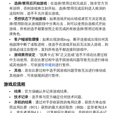
选择/禁用后开始游戏
：在选择/禁用过程完成后，除非官方另
有说明，否则游戏将立刻开始。选择/禁用完成后到进入推演的
这段时间，选手不允许退出游戏。
受控状态下开始游戏
：如果游戏开始出错或者官方决定将选
择/禁用阶段从游戏阶段中分离出去，则可以使用自选模式开始
游戏，所有的选手都要按照之前完成的有效选择/禁用过程来选
择角色。
客户端读取缓慢
：如果出现游戏bug、断开连接或出现任何其
他故障中断了读取进程，使选手在游戏开始后无法加入游戏，则
游戏必须立刻暂停，直到所有选手都连接到游戏中。
游戏禁用设定
：“脱离卡点”和“正义惩戒”选手不得在比赛过程
中主动使用。若在比赛过程中选手因游戏问题导致无法进行移动
或其他操作，可依据
暂停规则
进行暂停。
其他
：若在比赛过程中选手因游戏问题导致无法进行移动或
其他操作，可依据规则进行暂停。
游戏后流程
结果
：官方须确认并记录游戏结果。
技术记录
：选手将与官方确定任何技术问题。
弃权的结果
：通过对手弃权获胜的每局比赛，获胜方将会按
照这局比赛（BO1）获胜的最大差距取胜（例如：监管者淘汰4
人，求生者逃脱4人），计算相应比赛积分。弃权的比赛不会记