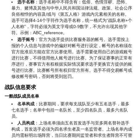
选手名称
：选手名称中不得含有：低俗、色情淫秽、恐怖、
暴力、赌博及其他与中华人民共和国法律法规、政策、社会公序
良俗相悖的内容及/或与《第五人格》游戏内元素相关的名称。
选手可选择4-14个字符作为选手名称，统一格式为“战队名称+个
人名称”，字符必须为英文字母或0-9数字，不允许出现其他字
符。
示例：ABC_reference。
选手账号
：官方为选手提供比赛服务器的帐号。选手需按上
报的个人信息与游戏中的偏好对帐号进行设定，帐号的名称须在
官方批准后方能在官方比赛使用。选手需要使用自己的游戏账号
进行比赛，不得借用他人账号进行比赛。为了保证赛事的正常有
序进行，赛事官方有权根据实际情况要求选手更换官方提供的账
号进行比赛。比赛帐号所有权归官方所有。选手不得交易帐号或
修改帐号密码，否则将受到惩罚。
战队信息要求
一般战队成员名单
名单构成
：比赛期间，要求每支战队至少有五名选手，最多
七名选手；名单中包括一名队长，至少四名队员，最多六名队
员。
人员构成
：上场名单须由五名首发选手与至多两名替补选手
构成，首发选手必须为四名求生者及一名监管者。上场名单内成
员均需标明出场阵营，当日比赛期间监管者和求生者阵营不可替