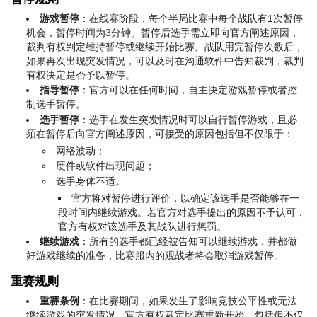
游戏暂停
：在线赛阶段，每个半局比赛中每个战队有1次暂停
机会，暂停时间为3分钟。暂停后选手需立即向官方阐述原因，
裁判有权判定维持暂停或继续开始比赛。战队用完暂停次数后，
如果再次出现突发情况，可以及时在沟通软件中告知裁判，裁判
有权决定是否予以暂停。
指导暂停
：官方可以在任何时间，自主决定游戏暂停或者控
制选手暂停。
选手暂停
：选手在发生突发情况时可以自行暂停游戏，且必
须在暂停后向官方阐述原因，可接受的原因包括但不仅限于：
网络波动；
硬件或软件出现问题；
选手身体不适。
官方将对暂停进行评价，以确定该选手是否能够在一
段时间内继续游戏。若官方对选手提出的原因不予认可，
官方有权对该选手及其战队进行惩罚。
继续游戏
：所有的选手都已经被告知可以继续游戏，并都做
好游戏继续的准备，比赛服内的观战者将会取消游戏暂停。
重赛规则
重赛条例
：在比赛期间，如果发生了影响竞技公平性或无法
继续游戏的突发情况，官方有权裁定比赛重新开始，包括但不仅