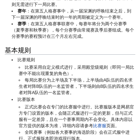
则无需进行下一局比赛。
赛年
：在第五人格赛事中，从一届深渊的呼唤结束之后，到
下一届深渊的呼唤结束时的一年的周期被定义为一个赛年。
赛季
：在第五人格赛事联赛中，每赛年将分为两个分赛季
（夏季赛和秋季赛），每个分赛季由常规赛及季后赛组成。每个
分赛季的赛程预计在三个月左右完成。
基本规则
比赛规则
比赛采用自定义模式进行，采用殿堂级规则（即同一局比
赛中不能出现重复的角色）。
每局比赛分为上半场及下半场，上半场由A队伍的四名求
生者对阵B队伍的一名监管者，下半场则由B队伍的四名求生
者对阵A队伍的一名监管者。
比赛版本
正式比赛会在专门的比赛服中进行。比赛服版本是网易官
方专门设置的版本，会随正式服进行一定的更新，但与正式
服有一定差异，且在一个赛事周期内不会变化。具体内容以
官方提供的版本为准，详细内容请参考
比赛服
页面。
全民赛事（例如各大赛事的海选阶段）会在正式服中进
行。正式服版本即游戏现行版本。