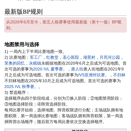
最新版BP规则
从2026年6月至今，第五人格赛事使用最新版（第十一版）BP规
则。
地图禁用与选择
1) 一局内上下半局比赛地图一致。
2) 比赛地图：
军工厂
，
红教堂
，
圣心医院
，
湖景村
，
月亮河公园
，
里奥的回忆
，
永眠镇
永眠镇地图在2020年6月之后成为可选地图。首
次可选的赛事为
2020 IVL 夏季赛
。
，
唐人街
唐人街地图在2021年9
月之后成为可选地图。首次可选的赛事为
IVS亚洲对抗赛
。
，
不归林
不归林地图在2025年10月之后成为可选地图。首次可选的赛事为
2025 IVL 秋季赛
。
。
3) 禁选顺序：
选择顺序由四个阶段组成，分别为①换人阶段；②地图禁用阶段；
③地图选择阶段；④阵营选择阶段。
每局比赛开始前，选择地图、阵营权限进行分配；主场战队拥有地
图权限，第一局选择比赛地图；客场战队拥有阵营权限，第一局选
择阵营出场顺序；随后双方每局比赛依次交换选择顺序。