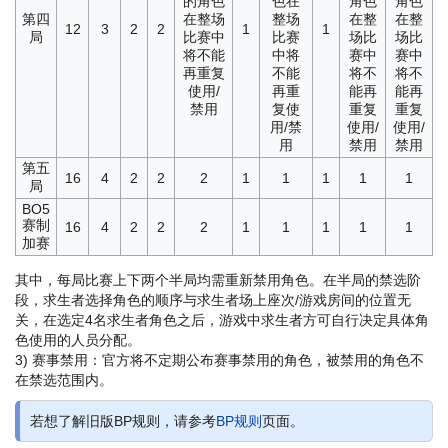
的角色
色在
角色
角色
第四
在整场
整场
在整
在整
12
3
2
2
1
1
局
比赛中
比赛
场比
场比
将不能
中将
赛中
赛中
再重复
不能
将不
将不
使用/
再重
能再
能再
禁用
复使
重复
重复
用/禁
使用/
使用/
用
禁用
禁用
第五
16
4
2
2
2
1
1
1
1
1
局
BO5
赛制
16
4
2
2
2
1
1
1
1
1
加赛
其中，每局比赛上下两个半局均需重新禁用角色。在半局的禁选阶
段，求生者选择角色的顺序与求生者场上座次/游戏房间的位置无
关，在选定4名求生者角色之后，游戏中求生者方可自行决定具体角
色使用的人员分配。
3) 赛事禁用：官方将不定期公布赛事禁用的角色，被禁用的角色不
在禁选范围内。
若想了解旧版BP规则，请参考
BP规则
页面。