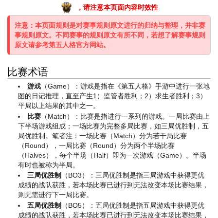
，请注意本页面内容时效性
注意：本页面规则是对赛事规则原文进行的归纳与整理，并非赛
事规则原文。不同赛事的规则原文有所不同，若想了解赛事规则
原文请参考第五人格官方网站。
比赛术语
游戏
（Game）：游戏是指在《第五人格》手游中进行一张地
图的日记推理，直至产生1）监管者胜利；2）求生者胜利；3）
平局以上结果的其中之一。
比赛
（Match）：比赛是指进行一系列的游戏。一局比赛由上
下半场游戏组成；一场比赛为完整多局比赛，如三局优胜制，五
局优胜制。
笔者注：一场比赛（Match）分为若干局比赛
（Round），一局比赛（Round）分为两个半场比赛
（Halves），每个半场（Half）即为一次游戏（Game）。半场
有时也被称为半局。
三局优胜制
（BO3）：三局优胜制是指三局游戏中获得更优
成绩的战队获胜，若本场比赛已进行到无法改变本场比赛结果，
则无需进行下一局比赛。
五局优胜制
（BO5）：五局优胜制是指五局游戏中获得更优
成绩的战队获胜，若本场比赛已进行到无法改变本场比赛结果，