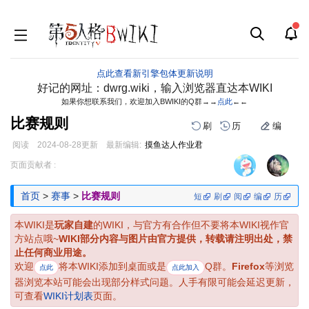
点此查看新引擎包体更新说明
好记的网址：dwrg.wiki，输入浏览器直达本WIKI
如果你想联系我们，欢迎加入BWIKI的Q群→→
点此
←←
比赛规则
刷
历
编
阅读
2024-08-28
更新
最新编辑:
摸鱼达人作业君
跳
跳
页面贡献者 :
到
到
导
搜
首页
>
赛事
>
比赛规则
短
刷
阅
编
历
航
索
本WIKI是
玩家自建
的WIKI，与官方有合作但不要将本WIKI视作官
方站点哦~
WIKI部分内容与图片由官方提供，转载请注明出处，禁
止任何商业用途。
欢迎
将本WIKI添加到桌面或是
Q群。
Firefox
等浏览
点此
点此加入
器浏览本站可能会出现部分样式问题。人手有限可能会延迟更新，
可查看
WIKI计划表
页面。