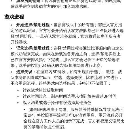
游戏房间创建
：官方将会创建正式比赛游戏房间，测试完成
后选手需立刻遵循官方的指引加入游戏房间。
游戏进程
开始选择/禁用过程
：当参赛战队中的所有选手都进入官方指
定的游戏房间，官方将会开始确认双方战队都已经准备好进入选
择/禁用阶段。一旦确认双方准备就绪，官方将通知房间所有者
开始游戏。
记录选择/禁用过程
：选择/禁用过程会通过比赛服内的自定义
模式功能来完成。如果在游戏准备开始之前，选择/禁用实质上
已在官方安排及指引下完成，那么官方会记录下正式的禁选结
果，选手需按照已经确认的选择/禁用结果进行比赛。
选择失误
：在游戏内BP阶段，如有出现由于选手、教练、战
队本身原因造成空ban、空选、选择失误，比赛流程正常进行，
不会重启流程，维持游戏内选择结果，包括但不仅限于：
讨论战术错过提取时间
讨论时间过久，剩余时间选手未找到角色错过BP时间
战队沟通或选手操作有误选择其他角色
如果BP阶段由于网络、服务器等特殊情况导致无法正
常BP，将按照赛事流程进行BP流程重启。重开流程必须
全程在官方工作人员的指示下完成，官方有权定义该局比
赛的禁选阶段是否重启。