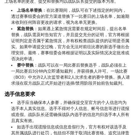
上场名单的更改、提交和替换均以战队队长提交的版本为准。
上场名单替换
：在比赛期间，战队可在下述指定的时间内，
透过赛事组委会的官方渠道替换下一比赛日的上场名单，如逾期
未收到任何阵容更改的请求，视为名单无更换。
紧急替换
：如果遇上紧急情况需要在规定时间后，提出名单
替换，战队需及时告知官方，并且提交充分的证明，官方将根据
证明判定是否属于紧急情况，并有权检查战队提供的证明是否属
实。如果申请提交过晚，官方会无法对前往比赛的新选手做出合
理安排。最终，赛事组委会将根据证明以及实际情况决定批准或
否决此申请。
赛中替换
：战队可以在一局比赛后替换选手，战队必须在上
一局比赛后3分钟内立即通知裁判，并获得换人许可。一场比赛
（BO3）中允许2人次监管者和2人次求生者的赛中替换。换人请
求须在双方战队正式开始进行选择/禁用阶段开始前告知裁判。
选手信息要求
选手应当确保本人参赛，并确保提交至官方的个人信息均为
选手本人真实信息。选手不得对个人信息、帐号信息等进行谎报
或造假。战队队长还需确保战队内选手的信息均归选手本人所有
且真实有效。
如选手出现谎报信息或信息造假行为，官方有权对该选手及
其所属战队进行处罚，包括但不限于取消比赛资格、追究法律责