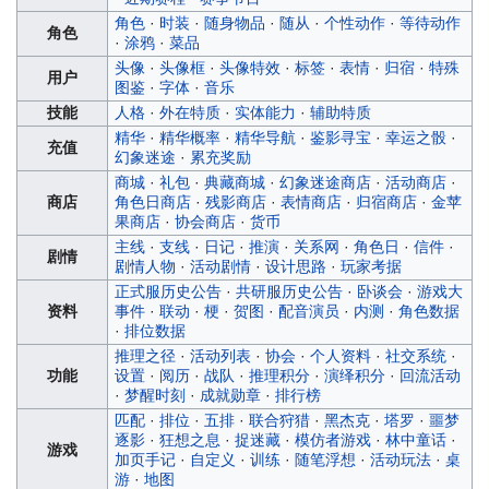
角色
·
时装
·
随身物品
·
随从
·
个性动作
·
等待动作
角色
·
涂鸦
·
菜品
头像
·
头像框
·
头像特效
·
标签
·
表情
·
归宿
·
特殊
用户
图鉴
·
字体
·
音乐
技能
人格
·
外在特质
·
实体能力
·
辅助特质
精华
·
精华概率
·
精华导航
·
鉴影寻宝
·
幸运之骰
·
充值
幻象迷途
·
累充奖励
商城
·
礼包
·
典藏商城
·
幻象迷途商店
·
活动商店
·
商店
角色日商店
·
残影商店
·
表情商店
·
归宿商店
·
金苹
果商店
·
协会商店
·
货币
主线
·
支线
·
日记
·
推演
·
关系网
·
角色日
·
信件
·
剧情
剧情人物
·
活动剧情
·
设计思路
·
玩家考据
正式服历史公告
·
共研服历史公告
·
卧谈会
·
游戏大
资料
事件
·
联动
·
梗
·
贺图
·
配音演员
·
内测
·
角色数据
·
排位数据
推理之径
·
活动列表
·
协会
·
个人资料
·
社交系统
·
功能
设置
·
阅历
·
战队
·
推理积分
·
演绎积分
·
回流活动
·
梦醒时刻
·
成就勋章
·
排行榜
匹配
·
排位
·
五排
·
联合狩猎
·
黑杰克
·
塔罗
·
噩梦
逐影
·
狂想之息
·
捉迷藏
·
模仿者游戏
·
林中童话
·
游戏
加页手记
·
自定义
·
训练
·
随笔浮想
·
活动玩法
·
桌
游
·
地图