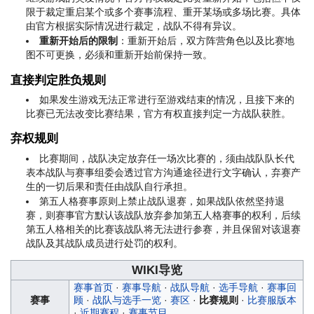
限于裁定重启某个或多个赛事流程、重开某场或多场比赛。具体
由官方根据实际情况进行裁定，战队不得有异议。
重新开始后的限制
：重新开始后，双方阵营角色以及比赛地
图不可更换，必须和重新开始前保持一致。
直接判定胜负规则
如果发生游戏无法正常进行至游戏结束的情况，且接下来的
比赛已无法改变比赛结果，官方有权直接判定一方战队获胜。
弃权规则
比赛期间，战队决定放弃任一场次比赛的，须由战队队长代
表本战队与赛事组委会透过官方沟通途径进行文字确认，弃赛产
生的一切后果和责任由战队自行承担。
第五人格赛事原则上禁止战队退赛，如果战队依然坚持退
赛，则赛事官方默认该战队放弃参加第五人格赛事的权利，后续
第五人格相关的比赛该战队将无法进行参赛，并且保留对该退赛
战队及其战队成员进行处罚的权利。
WIKI导览
赛事首页
·
赛事导航
·
战队导航
·
选手导航
·
赛事回
赛事
顾
·
战队与选手一览
·
赛区
·
比赛规则
·
比赛服版本
·
近期赛程
·
赛事节目