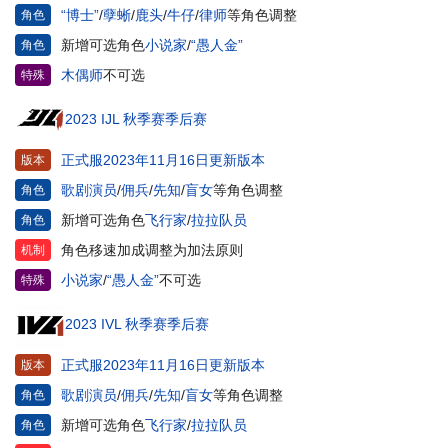
“博士”
/
孽蜥
/
鹿头
/
牛仔
/
律师
等角色调整
角色
新增可选角色
小说家
/
“愚人金”
角色
木偶师
不可选
特殊
2023 IJL 秋季赛季后赛
正式服2023年11月16日更新版本
版本
歌剧演员
/
佣兵
/
先知
/
盲女
等角色调整
角色
新增可选角色
飞行家
/
拉拉队员
角色
角色移速加成调整为加法原则
机制
小说家
/
“愚人金”
不可选
特殊
2023 IVL 秋季赛季后赛
正式服2023年11月16日更新版本
版本
歌剧演员
/
佣兵
/
先知
/
盲女
等角色调整
角色
新增可选角色
飞行家
/
拉拉队员
角色