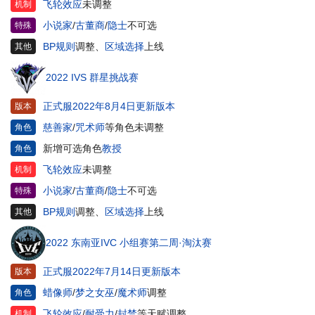
飞轮效应
未调整
机制
小说家
/
古董商
/
隐士
不可选
特殊
BP规则
调整、
区域选择
上线
其他
2022 IVS 群星挑战赛
正式服2022年8月4日更新版本
版本
慈善家
/
咒术师
等角色未调整
角色
新增可选角色
教授
角色
飞轮效应
未调整
机制
小说家
/
古董商
/
隐士
不可选
特殊
BP规则
调整、
区域选择
上线
其他
2022 东南亚IVC 小组赛第二周·淘汰赛
正式服2022年7月14日更新版本
版本
蜡像师
/
梦之女巫
/
魔术师
调整
角色
飞轮效应
/
耐受力
/
封禁
等天赋调整、
机制