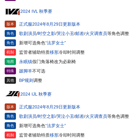
2024 IVL 秋季赛
正式服2024年8月29日更新版本
版本
歌剧演员
/
时空之影
/
哭泣小丑
/
邮差
/
火灾调查员
等角色调整
角色
新增可选角色
“法罗女士”
角色
监管者辅助特质
移形
冷却时间调整
机制
永眠镇
假门角落椅改为必刷椅
地图
跛脚羊
不可选
特殊
BP规则
调整
其他
2024 IJL 秋季赛
正式服2024年8月29日更新版本
版本
歌剧演员
/
时空之影
/
哭泣小丑
/
邮差
/
火灾调查员
等角色调整
角色
新增可选角色
“法罗女士”
角色
监管者辅助特质
移形
冷却时间调整
机制