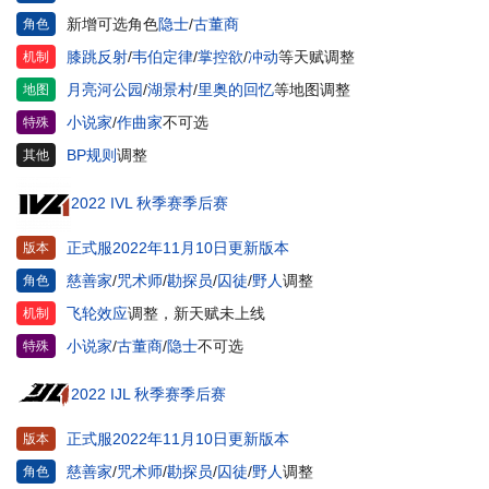
新增可选角色
隐士
/
古董商
角色
膝跳反射
/
韦伯定律
/
掌控欲
/
冲动
等天赋调整
机制
月亮河公园
/
湖景村
/
里奥的回忆
等地图调整
地图
小说家
/
作曲家
不可选
特殊
BP规则
调整
其他
2022 IVL 秋季赛季后赛
正式服2022年11月10日更新版本
版本
慈善家
/
咒术师
/
勘探员
/
囚徒
/
野人
调整
角色
飞轮效应
调整，新天赋未上线
机制
小说家
/
古董商
/
隐士
不可选
特殊
2022 IJL 秋季赛季后赛
正式服2022年11月10日更新版本
版本
慈善家
/
咒术师
/
勘探员
/
囚徒
/
野人
调整
角色