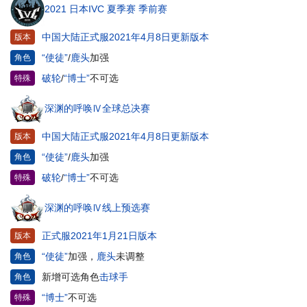
2021 日本IVC 夏季赛 季前赛
中国大陆正式服2021年4月8日更新版本
版本
“使徒”
/
鹿头
加强
角色
破轮
/
“博士”
不可选
特殊
深渊的呼唤Ⅳ全球总决赛
中国大陆正式服2021年4月8日更新版本
版本
“使徒”
/
鹿头
加强
角色
破轮
/
“博士”
不可选
特殊
深渊的呼唤Ⅳ线上预选赛
正式服2021年1月21日版本
版本
“使徒”
加强，
鹿头
未调整
角色
新增可选角色
击球手
角色
“博士”
不可选
特殊