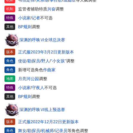
监管者辅助特质
兴奋
调整
机制
小说家
/
记者
不可选
特殊
BP规则
调整
其他
深渊的呼唤Ⅵ全球总决赛
正式服2023年3月2日更新版本
版本
使徒
/
勘探员
/
野人
/
“小女孩”
调整
角色
新增可选角色
作曲家
角色
月亮河公园
调整
地图
小说家
/
守夜人
不可选
特殊
BP规则
调整
其他
深渊的呼唤Ⅵ线上预选赛
正式服2022年12月22日更新版本
版本
舞女
/
勘探员
/
机械师
/
记录员
等角色调整
角色