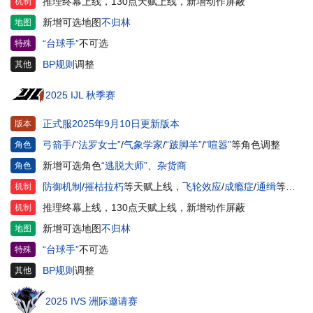
推理终幕上线，130点天赋上线，新增动作屏蔽
机制
新增可选地图
不归林
地图
“台球手”
不可选
特殊
BP规则
调整
其他
2025 IJL 秋季赛
正式服2025年9月10日更新版本
版本
弓箭手
/
“法罗女士”
/
气象学家
/
“跛脚羊”
/
“喧嚣”
等角色调整
角色
新增可选角色
“逃脱大师”
、
杂货商
角色
防御机制
/
摧枯拉朽
等天赋上线，
飞轮效应
/
成瘾症
/
通缉
等天赋调整
机制
推理终幕上线，130点天赋上线，新增动作屏蔽
机制
新增可选地图
不归林
地图
“台球手”
不可选
特殊
BP规则
调整
其他
2025 IVS 洲际邀请赛