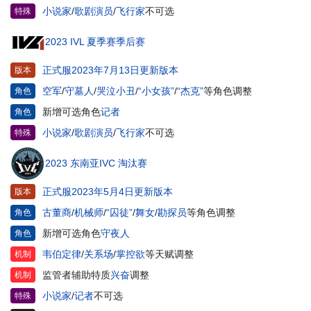
小说家
/
歌剧演员
/
飞行家
不可选
特殊
2023 IVL 夏季赛季后赛
正式服2023年7月13日更新版本
版本
空军
/
守墓人
/
哭泣小丑
/
“小女孩”
/
“杰克”
等角色调整
角色
新增可选角色
记者
角色
小说家
/
歌剧演员
/
飞行家
不可选
特殊
2023 东南亚IVC 淘汰赛
正式服2023年5月4日更新版本
版本
古董商
/
机械师
/
“囚徒”
/
舞女
/
勘探员
等角色调整
角色
新增可选角色
守夜人
角色
韦伯定律
/
关系场
/
掌控欲
等天赋调整
机制
监管者辅助特质
兴奋
调整
机制
小说家
/
记者
不可选
特殊