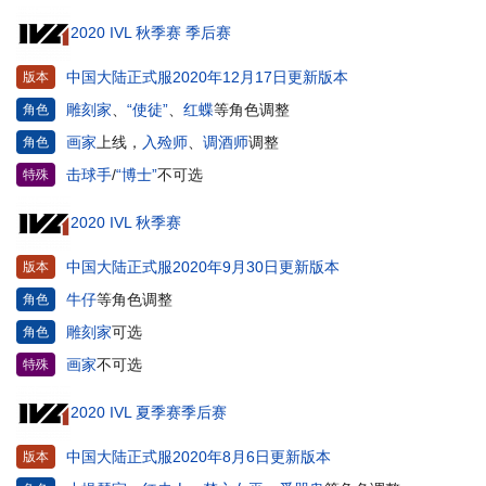
2020 IVL 秋季赛 季后赛
中国大陆正式服2020年12月17日更新版本
版本
雕刻家
、
“使徒”
、
红蝶
等角色调整
角色
画家
上线，
入殓师
、
调酒师
调整
角色
击球手
/
“博士”
不可选
特殊
2020 IVL 秋季赛
中国大陆正式服2020年9月30日更新版本
版本
牛仔
等角色调整
角色
雕刻家
可选
角色
画家
不可选
特殊
2020 IVL 夏季赛季后赛
中国大陆正式服2020年8月6日更新版本
版本