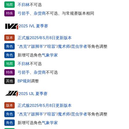
不归林
不可选
地图
弓箭手
、
杂货商
不可选、与常规赛版本相同
特殊
2025 IVL 夏季赛
正式服2025年5月8日更新版本
版本
“杰克”
/
“跛脚羊”
/
“喧嚣”
/
魔术师
/
昆虫学者
等角色调整
角色
新增可选角色
气象学家
角色
不归林
不可选
地图
弓箭手
、
杂货商
不可选
特殊
BP规则
调整
其他
2025 IJL 夏季赛
正式服2025年5月8日更新版本
版本
“杰克”
/
“跛脚羊”
/
“喧嚣”
/
魔术师
/
昆虫学者
等角色调整
角色
新增可选角色
气象学家
角色