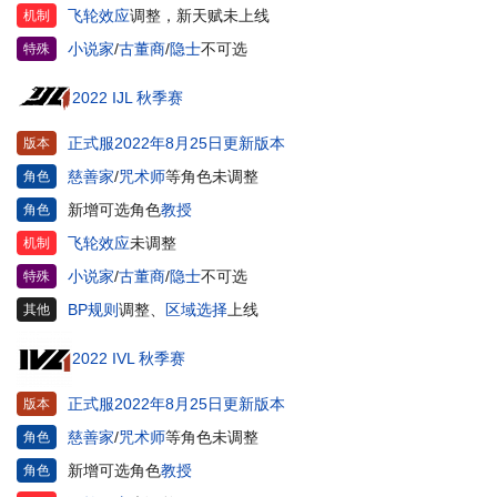
飞轮效应
调整，新天赋未上线
机制
小说家
/
古董商
/
隐士
不可选
特殊
2022 IJL 秋季赛
正式服2022年8月25日更新版本
版本
慈善家
/
咒术师
等角色未调整
角色
新增可选角色
教授
角色
飞轮效应
未调整
机制
小说家
/
古董商
/
隐士
不可选
特殊
BP规则
调整、
区域选择
上线
其他
2022 IVL 秋季赛
正式服2022年8月25日更新版本
版本
慈善家
/
咒术师
等角色未调整
角色
新增可选角色
教授
角色