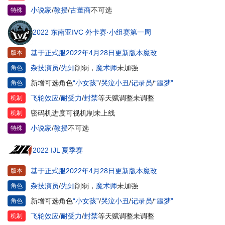
小说家
/
教授
/
古董商
不可选
特殊
2022 东南亚IVC 外卡赛·小组赛第一周
基于正式服2022年4月28日更新版本魔改
版本
杂技演员
/
先知
削弱，
魔术师
未加强
角色
新增可选角色
“小女孩”
/
哭泣小丑
/
记录员
/
“噩梦”
角色
飞轮效应
/
耐受力
/
封禁
等天赋调整未调整
机制
密码机进度可视机制未上线
机制
小说家
/
教授
不可选
特殊
2022 IJL 夏季赛
基于正式服2022年4月28日更新版本魔改
版本
杂技演员
/
先知
削弱，
魔术师
未加强
角色
新增可选角色
“小女孩”
/
哭泣小丑
/
记录员
/
“噩梦”
角色
飞轮效应
/
耐受力
/
封禁
等天赋调整未调整
机制