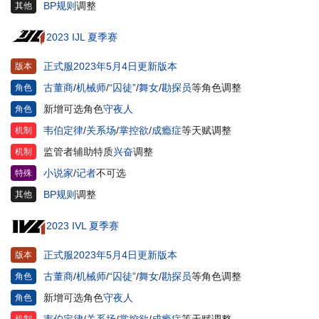
BP规则
调整
其他
2023 IJL 夏季赛
正式服2023年5月4日更新版本
版本
古董商
/
机械师
/
“囚徒”
/
舞女
/
勘探员
等角色调整
角色
新增可选角色
守夜人
角色
韦伯定律
/
关系场
/
掌控欲
/
成瘾症
等天赋调整
机制
监管者辅助特质
兴奋
调整
机制
小说家
/
记者
不可选
特殊
BP规则
调整
其他
2023 IVL 夏季赛
正式服2023年5月4日更新版本
版本
古董商
/
机械师
/
“囚徒”
/
舞女
/
勘探员
等角色调整
角色
新增可选角色
守夜人
角色
韦伯定律
/
关系场
/
掌控欲
/
成瘾症
等天赋调整
机制