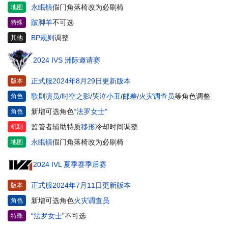
永眠镇
假门角落椅改为必刷椅
地图
跛脚羊
不可选
特殊
BP规则
调整
其他
2024 IVS 洲际邀请赛
正式服2024年8月29日更新版本
版本
歌剧演员
/
时空之影
/
哭泣小丑
/
邮差
/
火灾调查员
等角色调整
角色
新增可选角色
“法罗女士”
角色
监管者辅助特质
移形
冷却时间调整
机制
永眠镇
假门角落椅改为必刷椅
地图
2024 IVL 夏季赛季后赛
正式服2024年7月11日更新版本
版本
新增可选角色
火灾调查员
角色
“法罗女士”
不可选
特殊