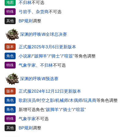
不归林
不可选
地图
弓箭手
、
杂货商
不可选
特殊
BP规则
调整
其他
深渊的呼唤Ⅷ全球总决赛
正式服2025年3月6日更新版本
版本
小说家
/
“跛脚羊”
/
“骑士”
/
“喧嚣”
等角色调整
角色
气象学家
、
不归林
不可选
特殊
深渊的呼唤Ⅷ预选赛
正式服2024年12月12日更新版本
版本
歌剧演员
/
时空之影
/
机械师
/
木偶师
/
玩具商
等角色调整
角色
新增可选角色
“跛脚羊”
/
“骑士”
/
“喧嚣”
角色
气象学家
不可选
特殊
BP规则
调整
其他