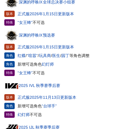
深渊的呼唤Ⅸ全球总决赛小组赛
正式服2026年1月15日更新版本
版本
“女王蜂”
不可选
特殊
深渊的呼唤Ⅸ预选赛
正式服2026年1月15日更新版本
版本
红蝶
/
“喧嚣”
/
玩具商
/
医生
/
园丁
等角色调整
角色
新增可选角色
幻灯师
角色
“女王蜂”
不可选
特殊
2025 IVL 秋季赛季后赛
正式服2025年11月13日更新版本
版本
新增可选角色
“台球手”
角色
幻灯师
不可选
特殊
2025 IJL 秋季赛季后赛