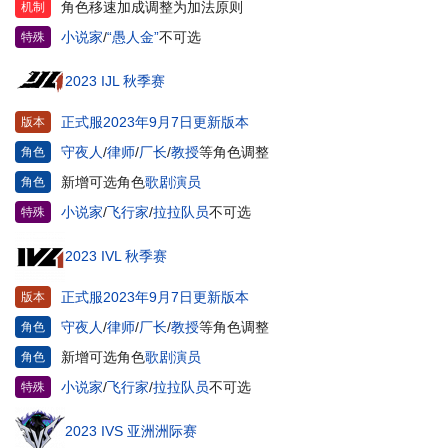
角色移速加成调整为加法原则
机制
小说家
/
“愚人金”
不可选
特殊
2023 IJL 秋季赛
正式服2023年9月7日更新版本
版本
守夜人
/
律师
/
厂长
/
教授
等角色调整
角色
新增可选角色
歌剧演员
角色
小说家
/
飞行家
/
拉拉队员
不可选
特殊
2023 IVL 秋季赛
正式服2023年9月7日更新版本
版本
守夜人
/
律师
/
厂长
/
教授
等角色调整
角色
新增可选角色
歌剧演员
角色
小说家
/
飞行家
/
拉拉队员
不可选
特殊
2023 IVS 亚洲洲际赛