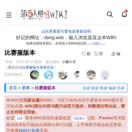
点此查看新引擎包体更新说明
好记的网址：dwrg.wiki，输入浏览器直达本WIKI
如果你想联系我们，欢迎加入BWIKI的Q群→→
点此
←←
比赛服版本
刷
历
编
阅读
2026-06-24
更新
最新编辑:
小猪小天
（重定向自
比赛服版本更新历史
）
跳
跳
页面贡献者 :
到
到
导
搜
首页
>
赛事
>
比赛服版本
短
刷
阅
编
历
航
索
本WIKI是
玩家自建
的WIKI，与官方有合作但不要将本WIKI视作官
方站点哦~
WIKI部分内容与图片由官方提供，转载请注明出处，禁
止任何商业用途。
欢迎
将本WIKI添加到桌面或是
Q群。
Firefox
等浏览
点此
点此加入
器浏览本站可能会出现部分样式问题。人手有限可能会延迟更新，
可查看
WIKI计划表
页面。