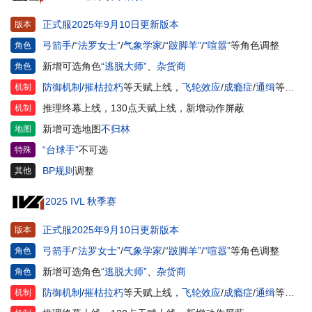
正式服2025年9月10日更新版本
版本
弓箭手
/
“法罗女士”
/
气象学家
/
“跛脚羊”
/
“喧嚣”
等角色调整
角色
新增可选角色
“逃脱大师”
、
杂货商
角色
防御机制
/
摧枯拉朽
等天赋上线，
飞轮效应
/
成瘾症
/
通缉
等天赋调整
机制
推理终幕上线，130点天赋上线，新增动作屏蔽
机制
新增可选地图
不归林
地图
“台球手”
不可选
特殊
BP规则
调整
其他
2025 IVL 秋季赛
正式服2025年9月10日更新版本
版本
弓箭手
/
“法罗女士”
/
气象学家
/
“跛脚羊”
/
“喧嚣”
等角色调整
角色
新增可选角色
“逃脱大师”
、
杂货商
角色
防御机制
/
摧枯拉朽
等天赋上线，
飞轮效应
/
成瘾症
/
通缉
等天赋调整
机制