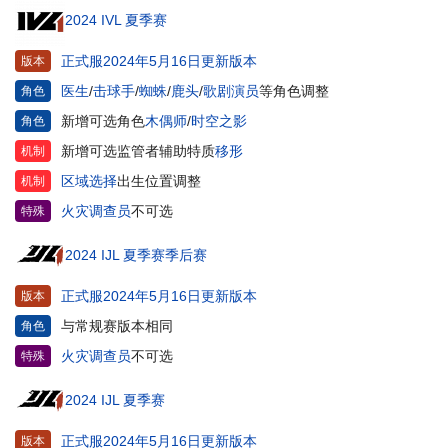
2024 IVL 夏季赛
正式服2024年5月16日更新版本
版本
医生
/
击球手
/
蜘蛛
/
鹿头
/
歌剧演员
等角色调整
角色
新增可选角色
木偶师
/
时空之影
角色
新增可选监管者辅助特质
移形
机制
区域选择
出生位置调整
机制
火灾调查员
不可选
特殊
2024 IJL 夏季赛季后赛
正式服2024年5月16日更新版本
版本
与常规赛版本相同
角色
火灾调查员
不可选
特殊
2024 IJL 夏季赛
正式服2024年5月16日更新版本
版本