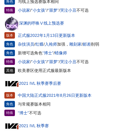
与线上预选赛版本相同
角色
小说家
/
“小女孩”
/
“噩梦”
/
哭泣小丑
不可选
特殊
深渊的呼唤Ⅴ线上预选赛
正式服2022年1月13日更新版本
版本
杂技演员
/
红蝶
/
入殓师
加强，
雕刻家
/
邮差
削弱
角色
新增可选角色
“博士”
/
蜡像师
角色
小说家
/
“小女孩”
/
“噩梦”
/
哭泣小丑
不可选
特殊
欧美赛区使用正式服最新版本
其他
2021 IVL 秋季赛季后赛
中国大陆正式服2021年8月26日更新版本
版本
与常规赛版本相同
角色
“博士”
不可选
特殊
2021 IVL 秋季赛