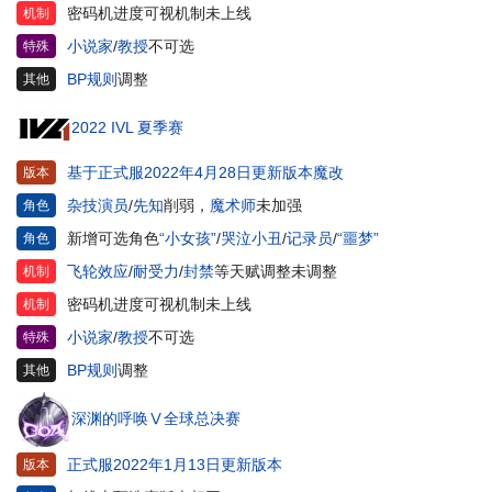
密码机进度可视机制未上线
机制
小说家
/
教授
不可选
特殊
BP规则
调整
其他
2022 IVL 夏季赛
基于正式服2022年4月28日更新版本魔改
版本
杂技演员
/
先知
削弱，
魔术师
未加强
角色
新增可选角色
“小女孩”
/
哭泣小丑
/
记录员
/
“噩梦”
角色
飞轮效应
/
耐受力
/
封禁
等天赋调整未调整
机制
密码机进度可视机制未上线
机制
小说家
/
教授
不可选
特殊
BP规则
调整
其他
深渊的呼唤Ⅴ全球总决赛
正式服2022年1月13日更新版本
版本