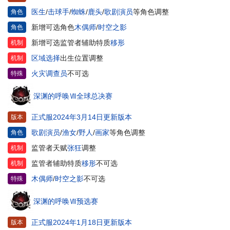
医生
/
击球手
/
蜘蛛
/
鹿头
/
歌剧演员
等角色调整
角色
新增可选角色
木偶师
/
时空之影
角色
新增可选监管者辅助特质
移形
机制
区域选择
出生位置调整
机制
火灾调查员
不可选
特殊
深渊的呼唤Ⅶ全球总决赛
正式服2024年3月14日更新版本
版本
歌剧演员
/
渔女
/
野人
/
画家
等角色调整
角色
监管者天赋
张狂
调整
机制
监管者辅助特质
移形
不可选
机制
木偶师
/
时空之影
不可选
特殊
深渊的呼唤Ⅶ预选赛
正式服2024年1月18日更新版本
版本