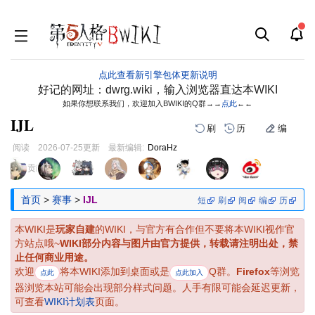
点此查看新引擎包体更新说明
好记的网址：dwrg.wiki，输入浏览器直达本WIKI
如果你想联系我们，欢迎加入BWIKI的Q群→→
点此
←←
IJL
刷
历
编
阅读
2026-07-25
更新
最新编辑:
DoraHz
跳
跳
页面贡献者 :
到
到
导
搜
首页
>
赛事
>
IJL
短
刷
阅
编
历
航
索
本WIKI是
玩家自建
的WIKI，与官方有合作但不要将本WIKI视作官
方站点哦~
WIKI部分内容与图片由官方提供，转载请注明出处，禁
止任何商业用途。
欢迎
将本WIKI添加到桌面或是
Q群。
Firefox
等浏览
点此
点此加入
器浏览本站可能会出现部分样式问题。人手有限可能会延迟更新，
可查看
WIKI计划表
页面。