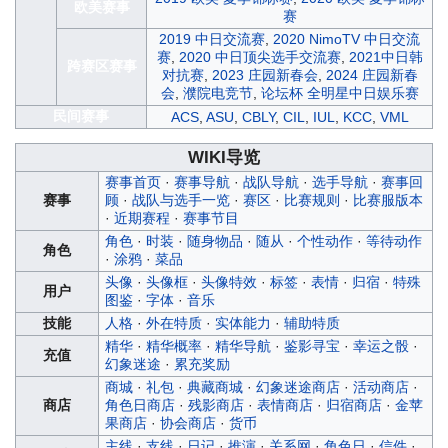
欧美赛事
赛
2019 中日交流赛
,
2020 NimoTV 中日交流
赛
,
2020 中日顶尖选手交流赛
,
2021中日韩
跨赛区赛事
对抗赛
,
2023 庄园新春会
,
2024 庄园新春
会
,
濮院电竞节
,
论坛杯 全明星中日娱乐赛
民间赛事
ACS
,
ASU
,
CBLY
,
CIL
,
IUL
,
KCC
,
VML
WIKI导览
赛事首页
·
赛事导航
·
战队导航
·
选手导航
·
赛事回
赛事
顾
·
战队与选手一览
·
赛区
·
比赛规则
·
比赛服版本
·
近期赛程
·
赛事节目
角色
·
时装
·
随身物品
·
随从
·
个性动作
·
等待动作
角色
·
涂鸦
·
菜品
头像
·
头像框
·
头像特效
·
标签
·
表情
·
归宿
·
特殊
用户
图鉴
·
字体
·
音乐
技能
人格
·
外在特质
·
实体能力
·
辅助特质
精华
·
精华概率
·
精华导航
·
鉴影寻宝
·
幸运之骰
·
充值
幻象迷途
·
累充奖励
商城
·
礼包
·
典藏商城
·
幻象迷途商店
·
活动商店
·
商店
角色日商店
·
残影商店
·
表情商店
·
归宿商店
·
金苹
果商店
·
协会商店
·
货币
主线
·
支线
·
日记
·
推演
·
关系网
·
角色日
·
信件
·