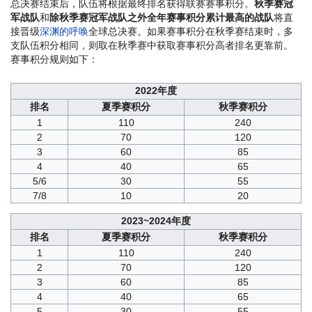
总决赛结束后，队伍将根据最终排名获得联赛赛事积分。
秋季赛冠
军战队
和
除秋季赛冠军战队之外全年赛事积分累计最高的战队
将直
接晋级
深渊的呼唤
全球总决赛。如果赛事积分在秋季赛结束时，多
支队伍积分相同，则取在秋季赛中获取赛事积分高者排名更靠前。
赛事积分规则如下：
2022年度
排名
夏季赛积分
秋季赛积分
1
110
240
2
70
120
3
60
85
4
40
65
5/6
30
55
7/8
10
20
2023~2024年度
排名
夏季赛积分
秋季赛积分
1
110
240
2
70
120
3
60
85
4
40
65
5
30
55