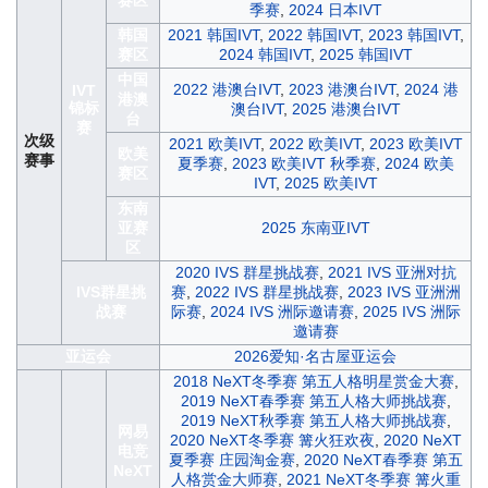
赛区
季赛
,
2024 日本IVT
韩国
2021 韩国IVT
,
2022 韩国IVT
,
2023 韩国IVT
,
赛区
2024 韩国IVT
,
2025 韩国IVT
中国
2022 港澳台IVT
,
2023 港澳台IVT
,
2024 港
IVT
港澳
锦标
澳台IVT
,
2025 港澳台IVT
台
赛
次级
2021 欧美IVT
,
2022 欧美IVT
,
2023 欧美IVT
欧美
赛事
夏季赛
,
2023 欧美IVT 秋季赛
,
2024 欧美
赛区
IVT
,
2025 欧美IVT
东南
亚赛
2025 东南亚IVT
区
2020 IVS 群星挑战赛
,
2021 IVS 亚洲对抗
IVS群星挑
赛
,
2022 IVS 群星挑战赛
,
2023 IVS 亚洲洲
战赛
际赛
,
2024 IVS 洲际邀请赛
,
2025 IVS 洲际
邀请赛
亚运会
2026爱知·名古屋亚运会
2018 NeXT冬季赛 第五人格明星赏金大赛
,
2019 NeXT春季赛 第五人格大师挑战赛
,
2019 NeXT秋季赛 第五人格大师挑战赛
,
网易
2020 NeXT冬季赛 篝火狂欢夜
,
2020 NeXT
电竞
夏季赛 庄园淘金赛
,
2020 NeXT春季赛 第五
NeXT
人格赏金大师赛
,
2021 NeXT冬季赛 篝火重