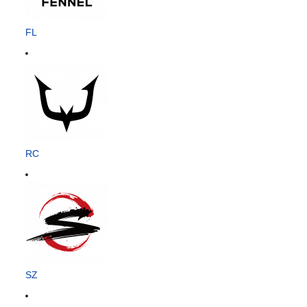
FL
RC
SZ