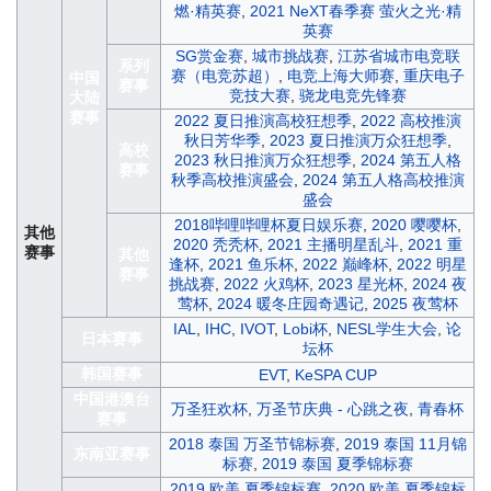
燃·精英赛
,
2021 NeXT春季赛 萤火之光·精
英赛
SG赏金赛
,
城市挑战赛
,
江苏省城市电竞联
系列
赛（电竞苏超）
,
电竞上海大师赛
,
重庆电子
中国
赛事
竞技大赛
,
骁龙电竞先锋赛
大陆
赛事
2022 夏日推演高校狂想季
,
2022 高校推演
秋日芳华季
,
2023 夏日推演万众狂想季
,
高校
2023 秋日推演万众狂想季
,
2024 第五人格
赛事
秋季高校推演盛会
,
2024 第五人格高校推演
盛会
2018哔哩哔哩杯夏日娱乐赛
,
2020 嘤嘤杯
,
其他
2020 秃秃杯
,
2021 主播明星乱斗
,
2021 重
赛事
其他
逢杯
,
2021 鱼乐杯
,
2022 巅峰杯
,
2022 明星
赛事
挑战赛
,
2022 火鸡杯
,
2023 星光杯
,
2024 夜
莺杯
,
2024 暖冬庄园奇遇记
,
2025 夜莺杯
IAL
,
IHC
,
IVOT
,
Lobi杯
,
NESL学生大会
,
论
日本赛事
坛杯
韩国赛事
EVT
,
KeSPA CUP
中国港澳台
万圣狂欢杯
,
万圣节庆典 - 心跳之夜
,
青春杯
赛事
2018 泰国 万圣节锦标赛
,
2019 泰国 11月锦
东南亚赛事
标赛
,
2019 泰国 夏季锦标赛
2019 欧美 夏季锦标赛
,
2020 欧美 夏季锦标