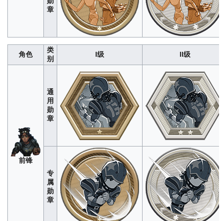
勋
数（次）
（次）
牛
章
士
8
40
120
240
400
2
12
36
72
类
角色
I级
II级
别
通
用
勋
入
章
殓
280
1400
4200
8400
1400
师
前锋
专
属
勋
章