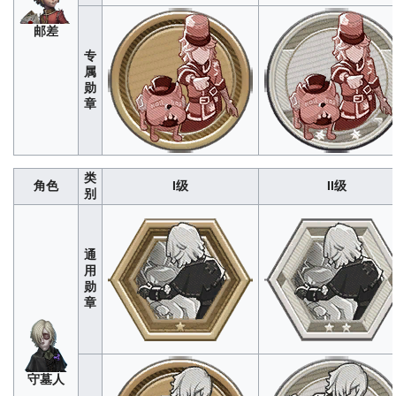
邮差
专
属
勋
章
古
董
280
1400
4200
8400
1400
类
商
角色
I级
II级
别
通
用
勋
章
经WIKI
编辑组
测试，
守墓人
单局上
限为