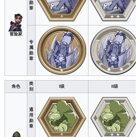
勋
回想冲击
：被追击时利用回忆碎片与监
遥远伴随
：远距离传送到队友身
章
管者拉开距离（米）
经WIKI编辑组测
“小
（次）
经WIKI编辑组测试，单
试，单局上限为24<br>数据仅供参考，
女
1<br>数据仅供参考，如有错误
如有错误欢迎改正
孩”
52
260
780
1560
2600
2
10
30
60
火箭驱动
：使用火箭冲刺距离（米）
经
终结火箭
：火箭爆炸震撼监管
哭
冒险家
WIKI编辑组测试，单局上限为114<br>
（秒）
经WIKI编辑组测试，单
泣
数据仅供参考，如有错误欢迎改正
5<br>数据仅供参考，如有错误
专
小
祭
280
1400
4200
8400
1400
丑
属
240
1200
3600
7200
12000
9
48
144
288
司
勋
急速硬化
：被追击时鳞片硬化次数
异鳞馈赠
：队友拾取鳞片次数（
章
（次）
经WIKI编辑组测试，单局上限为
WIKI编辑组测试，单局上限为3<b
教
8<br>数据仅供参考，如有错误欢迎改
仅供参考，如有错误欢迎改
授
正
16
80
240
480
800
6
32
96
192
箫转风驰
：利用转式牵制监管者时间
类
止戈断刃
：对监管者赋予止戈时
角色
I级
II级
（秒）
经WIKI编辑组测试，单局上限为
古
别
经WIKI编辑组测试，单局上限为16
14<br>数据仅供参考，如有错误欢迎改
董
据仅供参考，如有错误欢迎
正
商
30
150
450
900
1500
34
170
510
1020
通
调谐
：音律校准命中次数（次）
经WIKI
行动谐振
：利用调律与监管者拉
作
用
编辑组测试，单局上限为120<br>数据
（米）
经WIKI编辑组测试，单
曲
勋
仅供参考，如有错误欢迎改正
46<br>数据仅供参考，如有错误
家
章
280
1400
4200
8400
14000
92
460
1380
2760
调
故影相随
：利用牵制幻影牵制监管者时
救援本能
：救援幻影救援成功次
香
280
1400
4200
8400
1400