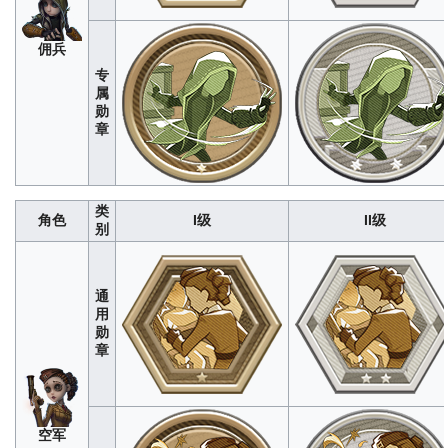
长（秒）
经WIKI编辑组测试，单局上限
经WIKI编辑组测试，单局上限为
师
记
为44<br>数据仅供参考，如有错误欢迎
通用任务救援次数<br>数据仅供
者
改正
有错误欢迎改正
佣兵
88
440
1320
2640
4400
1
6
15
30
专
喷射推力
：被追击时喷射前近距离
高空推进
：悬停状态喷射前近距
属
（米）
经WIKI编辑组测试，单局上限为
飞
经WIKI编辑组测试，单局上限为23
勋
58<br>数据仅供参考，如有错误欢迎改
行
据仅供参考，如有错误欢迎
章
正
家
124
620
1860
3720
6200
64
320
960
1920
打起精神！
：赋予队友振奋且生效次数
激越步伐
：利用鼓舞与监管者拉
拉
（次）
经WIKI编辑组测试，单局上限为
（米）
经WIKI编辑组测试，单
拉
1<br>数据仅供参考，如有错误欢迎改
类
30<br>数据仅供参考，如有错误
队
角色
I级
II级
正
别
员
1
6
12
25
43
72
360
1080
2160
勇敢“路易”
：“路易”抵挡伤害次数
灵巧“路易”
：成为“路易”期间牵
牛
280
1400
4200
8400
1400
（次）
经WIKI编辑组测试，单局上限为
时间（秒）
经WIKI编辑组测试，
木
仔
通
2<br>数据仅供参考，如有错误欢迎改
为30<br>数据仅供参考，如有错
偶
用
正
正
师
勋
5
26
80
160
268
68
340
1020
2040
章
充气弹射
：自身/队友借助气囊弹射次数
火
滞敌气囊
：气囊阻挡监管者时间
（次）
经WIKI编辑组测试，单局上限为
灾
WIKI编辑组测试，单局上限为3<b
4<br>数据仅供参考，如有错误欢迎改
调
仅供参考，如有错误欢迎改
正
查
员
11
57
171
342
570
6
32
96
192
空军
巧工破译
：利用巧计提升破译速度时长