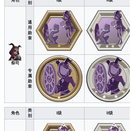
别
通
用
勋
章
野
祭司
296
1480
4440
8880
1480
人
专
属
勋
章
类
角色
I级
II级
别