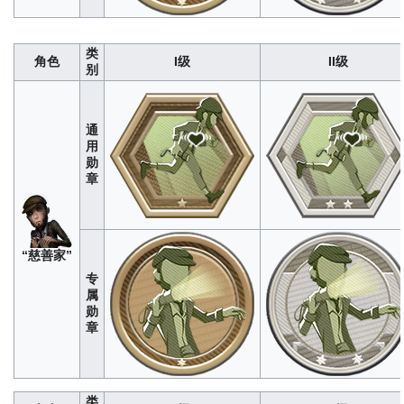
探
9<br>数据仅供参考，如有错误
欢迎改正
员
40
200
600
1200
2000
20
100
300
600
佣
296
1480
4440
8880
1480
类
咒术专长
：积累咒像守护次数（次）
经
蚀骨咒力
：消耗咒像守护麻痹监
兵
角色
I级
II级
咒
WIKI编辑组测试，单局上限为8<br>数
（秒）
经WIKI编辑组测试，单
别
术
据仅供参考，如有错误欢迎改正
8<br>数据仅供参考，如有错误
师
18
90
270
540
900
18
90
270
540
忠实伙伴
：野性伙伴格挡伤害次数
灵活奔袭
：乘骑状态下牵制监管
通
（次）
经WIKI编辑组测试，单局上限为
（秒）
经WIKI编辑组测试，单
野
用
3<br>数据仅供参考，如有错误欢迎改
90<br>数据仅供参考，如有错误
人
勋
正
章
6
32
96
192
320
192
960
2880
5760
杂耍表演
：被追击时使用爆弹与
自制道具
：额外制作爆弹数量（次）
经
杂
开距离（米）
经WIKI编辑组测试
WIKI编辑组测试，单局上限为3<br>数
技
限为60<br>数据仅供参考，如有
据仅供参考，如有错误欢迎改正
演
改正
“慈善家”
员
6
32
96
192
320
144
720
2160
4320
专
催眠用例
：摇晃怀表催眠监管者次数
方位误导
：使用怀表期间牵制监
属
（次）
经WIKI编辑组测试，单局上限为
空
（秒）
经WIKI编辑组测试，单
大
296
1480
4440
8880
1480
勋
5<br>数据仅供参考，如有错误欢迎改
军
50<br>数据仅供参考，如有错误
副
章
正
10
52
156
312
520
104
520
1560
3120
亢奋效应
：利用多夫林底酒与监管者拉
待客之道
：使用多夫林酒为队友
开距离（米）
经WIKI编辑组测试，单局
值次数（次）
经WIKI编辑组测试
调
上限为6<br>数据仅供参考，如有错误
限为1<br>数据仅供参考，如有
类
酒