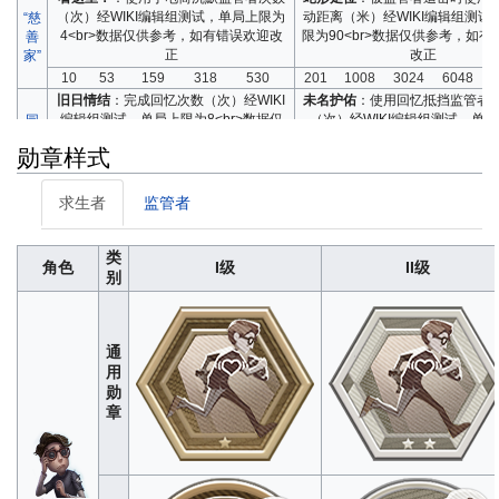
考，如
（次）
经WIKI编辑组测试，单局上限为
动距离（米）
经WIKI编辑组测试
“慈
有错误
4<br>数据仅供参考，如有错误欢迎改
限为90<br>数据仅供参考，如有
善
欢迎改
正
改正
家”
正
10
53
159
318
530
201
1008
3024
6048
旧日情结
：完成回忆次数（次）
经WIKI
未名护佑
：使用回忆抵挡监管者
编辑组测试，单局上限为8<br>数据仅
（次）
经WIKI编辑组测试，单
园
供参考，如有错误欢迎改正
2<br>数据仅供参考，如有错误
丁
勋章样式
16
84
254
508
848
4
21
63
127
金蝉脱壳
：隐匿状态下未受到攻击次数
移形换影
：隐匿状态下与监管者
求生者
监管者
（次）
经WIKI编辑组测试，单局上限为
魔
（米）
经WIKI编辑组测试，单
4<br>数据仅供参考，如有错误欢迎改
术
30<br>数据仅供参考，如有错误
正
师
类
“慈
8
42
127
254
424
68
340
1020
2040
角色
I级
II级
善
280
1400
4200
8400
1400
别
寻宝专家
：挖出书页数量（次）
经WIKI
捉迷藏
：缩小状态下牵制监管
家”
冒
编辑组测试，单局上限为3<br>数据仅
（秒）
经WIKI编辑组测试，单
险
供参考，如有错误欢迎改正
24<br>数据仅供参考，如有错误
家
5
28
84
168
280
50
254
763
1526
通
护肘弹射
：利用钢铁冲刺与监管者拉开
卡半救援
：狂欢之椅淘汰进度接近
用
距离（米）
经WIKI编辑组测试，单局上
完成救援次数（次）
经WIKI编
勋
佣
限为50<br>数据仅供参考，如有错误欢
单局上限为3<br>数据仅供参考
章
兵
迎改正
误欢迎改正
106
530
1590
3180
5300
4
21
63
127
障碍赛
：被监管者追击时翻越板窗次数
弹无虚发
：开枪命中监管者次数
（次）
经WIKI编辑组测试，单局上限为