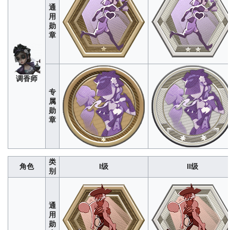
通
杂
用
技
勋
280
1400
4200
8400
1400
演
章
员
调香师
专
属
勋
章
类
角色
I级
II级
别
大
296
1480
4440
8880
1480
副
通
用
勋