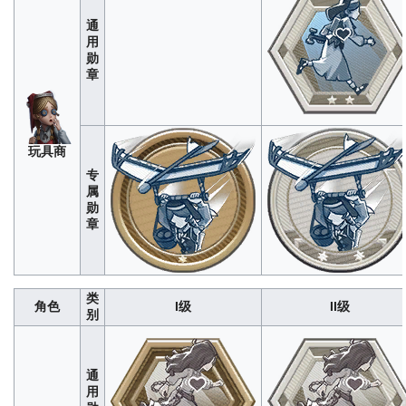
考，如
有错误
通
欢迎改
用
正
勋
章
玩具商
专
属
勋
“骑
章
296
1480
4440
8880
1480
士”
类
角色
I级
II级
别
通
用