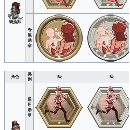
哭
泣
296
1480
4440
8880
1480
小
调酒师
丑
专
属
勋
章
类
角色
I级
II级
别
教
通
280
1400
4200
8400
1400
授
用
勋
章