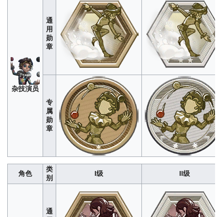
通
用
勋
病
280
1400
4200
8400
1400
章
患
杂技演员
专
属
勋
章
类
角色
I级
II级
小
别
说
280
1400
4200
8400
1400
家
通