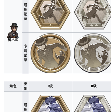
2<br>数据仅供参考，如有错误欢迎改
前
仅供参考，如有错误欢迎改
家
通
296
1480
4440
8880
1480
正
锋
用
6
32
96
192
320
20
100
300
600
勋
重复利用
：捡起落地板球次数（次）
经
全力击退
：板球击退监管者距离
章
击
WIKI编辑组测试，单局上限为4<br>数
WIKI编辑组测试，单局上限为25<
球
据仅供参考，如有错误欢迎改正
仅供参考，如有错误欢迎改
手
8
40
120
240
400
52
260
780
1560
弹射玩具
：使用弹射板车次数（次）
经
贴心赠礼
：投掷道具被队友捡
玩
WIKI编辑组测试，单局上限为4<br>数
（次）
经WIKI编辑组测试，单
魔术师
具
据仅供参考，如有错误欢迎改正
1<br>数据仅供参考，如有错误
商
专
7
38
114
228
380
1
7
21
42
属
恐惧调节
：应激反应降低恐惧值数量
经
险境求生
：应激状态下牵制监管
“心
经WIKI
勋
WIKI编辑组测试，单局上限为500<br>
（秒）
经WIKI编辑组测试，单
理
编辑组
章
数据仅供参考，如有错误欢迎改正
32<br>数据仅供参考，如有错误
学
测试，
家”
1800
9000
27000
54000
90000
84
420
1260
2520
单局上
限为
跨越围障
：使用钩爪翻越障碍物次数
逃生钩索
：被追击时利用钩爪与
盲
300<br>
（次）
经WIKI编辑组测试，单局上限为
开距离（米）
经WIKI编辑组测试
640
3200
9600
19200
32000
212
1060
3180
6360
1060
病
数据仅
女
1<br>数据仅供参考，如有错误欢迎改
限为38<br>数据仅供参考，如有
患
类
供参
正
改正
角色
I级
II级
别
考，如
1
7
22
44
74
80
400
1200
2400
有错误
角色侧写
：隐喻充能次数（次）
经WIKI
视角置换
：使用隐喻转移监管
欢迎改
小
编辑组测试，单局上限为1<br>数据仅
（米）
经WIKI编辑组测试，单
正
说
供参考，如有错误欢迎改正
26<br>数据仅供参考，如有错误
通
家
用
2
13
39
79
132
55
275
825
1651