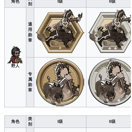
角色
I级
II级
别
通
用
勋
章
“心
野人
理
280
1400
4200
8400
1400
专
学
属
家”
勋
章
类
角色
I级
II级
别