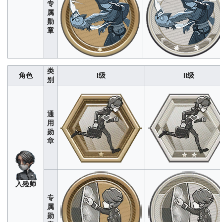
专
属
勋
经WIKI
章
编辑组
测试，
单局上
限为
类
“囚
300<br>
角色
I级
II级
640
3200
9600
19200
32000
212
1060
3180
6360
1060
数据仅
徒”
别
供参
考，如
有错误
欢迎改
通
正
用
勋
章
入殓师
专
昆
属
虫
勋
280
1400
4200
8400
1400
学