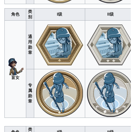
类
角色
I级
II级
别
勘
探
280
1400
4200
8400
1400
员
通
用
勋
章
盲女
专
属
勋
章
咒
术
280
1400
4200
8400
1400
师
类
角色
I级
II级