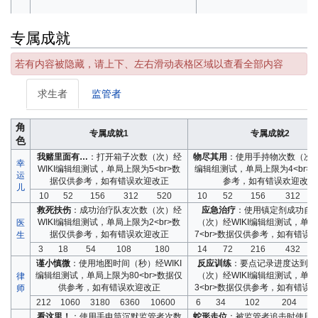
专属成就
若有内容被隐藏，请上下、左右滑动表格区域以查看全部内容
医
280
1400
4200
8400
1400
生
求生者
监管者
角
专属成就1
专属成就2
色
我赌里面有…
：打开箱子次数（次）
经
物尽其用
：使用手持物次数（次
幸
WIKI编辑组测试，单局上限为5<br>数
编辑组测试，单局上限为4<br>
运
据仅供参考，如有错误欢迎改正
参考，如有错误欢迎改正
儿
10
52
156
312
520
10
52
156
312
救死扶伤
：成功治疗队友次数（次）
经
应急治疗
：使用镇定剂成功自
WIKI编辑组测试，单局上限为2<br>数
（次）
经WIKI编辑组测试，单
医
经WIKI
据仅供参考，如有错误欢迎改正
7<br>数据仅供参考，如有错误
生
编辑组
测试，
3
18
54
108
180
14
72
216
432
单局上
谨小慎微
：使用地图时间（秒）
经WIKI
反应训练
：要点记录进度达到上
限为
编辑组测试，单局上限为80<br>数据仅
（次）
经WIKI编辑组测试，单
律
律
300<br>
供参考，如有错误欢迎改正
3<br>数据仅供参考，如有错误
师
640
3200
9600
19200
32000
212
1060
3180
6360
1060
数据仅
师
212
1060
3180
6360
10600
6
34
102
204
供参
看这里！
：使用手电筒沉默监管者次数
蛇形走位
：被监管者追击时使用