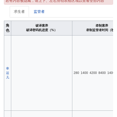
若有内容被隐藏，请上下、左右滑动表格区域以查看全部内容
求生者
监管者
角
破译素养
牵制素养
色
破译密码机进度（%）
牵制监管者时间（秒
幸
运
280
1400
4200
8400
1400
儿