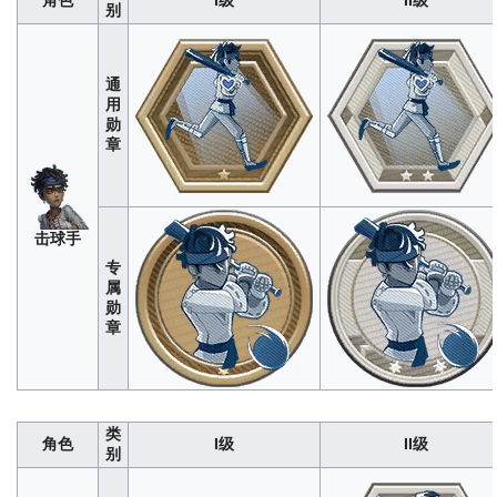
别
通
火
用
灾
勋
调
280
1400
4200
8400
1400
章
查
员
击球手
专
属
勋
章
经WIKI
编辑组
测试，
单局上
“法
限为
类
罗
角色
I级
II级
300<br>
640
3200
9600
19200
32000
212
1060
3180
6360
1060
别
数据仅
女
供参
士”