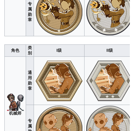
香中遁形
：隐匿时牵制监管者时
“法
专
（秒）
经WIKI编辑组测试，单局上限为
经WIKI编辑组测试，单局上限为38
罗
属
30<br>数据仅供参考，如有错误欢迎改
据仅供参考，如有错误欢迎
女
勋
正
士”
章
63
318
954
1908
3180
76
380
1140
2280
牵制战术
：扮演骑士期间牵制监管者时
读心战术
：成功预见监管者行
长（秒）
经WIKI编辑组测试，单局上限
舞
（次）
经WIKI编辑组测试，单
“骑
280
1400
4200
8400
1400
为24<br>数据仅供参考，如有错误欢迎
女
3<br>数据仅供参考，如有错误
士”
改正
类
61
305
915
1830
3050
6
32
98
196
角色
I级
II级
别
气
瓶中万象
：合成并释放强风/层云/暖雨次
风起云涌
：利用强风/层云与监管
象
数（次）
离（米）
学
9
46
138
276
460
76
380
1140
2280
家
通
百发百中
：使用龙骨弓/臂弩命中监管者
弓
重伤撕裂
：向监管者叠加重伤撕
用
次数（次）
箭
勋
手
10
54
164
328
548
608
3040
9120
18240
章
“逃
烟境迷局
：在谜烟区域附近牵制监管者
护佑之烟
：触发双重误导后短时
脱
时间（秒）
到伤害次数（次）
大
88
440
1320
2640
4400
3
15
45
90
师”
机械师
危机构影
：自身利用人物投影牵制监管
障眼构型
：静物定格期间破译完成
幻
先
者时间（秒）
大门或救下狂欢之椅上的队友次
灯
280
1400
4200
8400
1400
专
知
师
38
190
570
1140
1900
1
6
18
36
属
勇气轨迹
：横扫命中监管者/保护队友次
异向诱敌
：穆莱塔成功吸引监管
斗