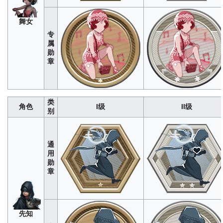
邮
280
1400
4200
8400
1400
差
舞女
专
属
勋
章
类
角色
I级
II级
别
通
守
用
墓
296
1480
4440
8880
1480
勋
人
章
先知