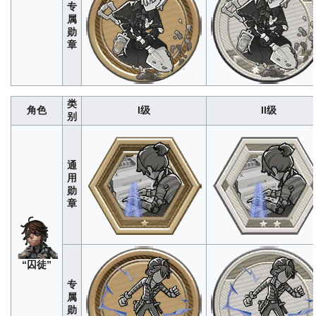
作
专
300<br>
曲
640
3200
9600
19200
32000
212
1060
3180
6360
1060
属
数据仅
家
勋
供参
章
考，如
有错误
欢迎改
正
类
角色
I级
II级
别
通
用
勋
章
记
296
1480
4440
8880
1480
者
“囚徒”
专
属
勋