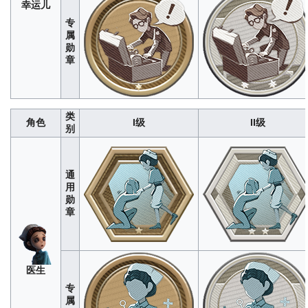
WIKI编辑组测试，单局上限为2<b
空
幸运儿
4<br>数据仅供参考，如有错误欢迎改
仅供参考，如有错误欢迎改
军
正
专
8
42
126
252
420
3
17
51
102
属
勋
双线破译
：与玩偶同时破译密码机进度
万能机器
：控制玩偶救援成功/治
园
（%）
经WIKI编辑组测试，单局上限为
打开大门次数（次）
经WIKI编
章
机
280
1400
4200
8400
1400
丁
100<br>数据仅供参考，如有错误欢迎
单局上限为1<br>数据仅供参考
械
改正
误欢迎改正
师
212
1060
3180
6360
10600
2
10
31
63
短跑健将
：抱球冲刺距离（米）
经WIKI
持球冲撞
：撞晕监管者时间（秒
类
角色
I级
II级
编辑组测试，单局上限为100<br>数据
编辑组测试，单局上限为8<br>
前
别
仅供参考，如有错误欢迎改正
参考，如有错误欢迎改正
锋
256
1280
3840
7680
12800
10
53
159
318
找不到我！
：监管者附近步行持续时间
感官代偿
：单局内破译进度达到1
（秒）
经WIKI编辑组测试，单局上限为
次数（次）
经WIKI编辑组测试，
通
盲
30<br>数据仅供参考，如有错误欢迎改
为1<br>数据仅供参考，如有错
用
女
正
正
勋
章
64
320
960
1920
3200
4
21
63
127
开门人
：开辟直线通道长度（米）
经
混乱通路
：利用直线通道晕眩监
WIKI编辑组测试，单局上限为100<br>
（次）
经WIKI编辑组测试，单
祭
魔
数据仅供参考，如有错误欢迎改正
3<br>数据仅供参考，如有错误
司
术
280
1400
4200
8400
1400
212
1060
3180
6360
10600
4
24
72
144
医生
师
缥缈香迹
：使用香水期间与监管者拉开
芳香余韵
：回香后短时间内未受
专
距离（米）
经WIKI编辑组测试，单局上
调
数（次）
经WIKI编辑组测试，单
属
限为26<br>数据仅供参考，如有错误欢
香
3<br>数据仅供参考，如有错误