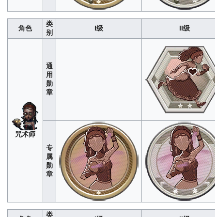
类
角色
I级
II级
别
击
球
280
1400
4200
8400
1400
通
手
用
勋
章
咒术师
专
属
勋
章
玩
具
280
1400
4200
8400
1400
商
类