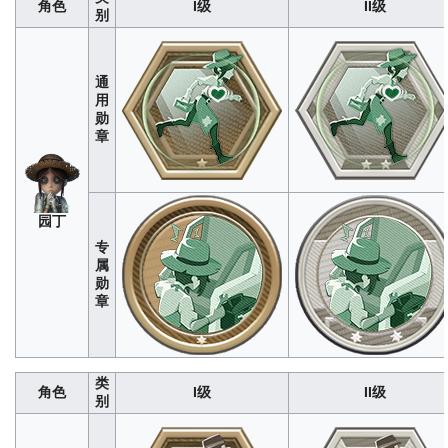
角色
I级
II级
欢迎改正
改正
师
别
16
80
240
480
800
2
10
30
60
护主忠犬
：指挥送信犬扑闹监管
速达职责
：成功送信次数（次）
经WIKI
距离（米）
经WIKI编辑组测试，
编辑组测试，单局上限为6<br>数据仅
邮
通
为20<br>数据仅供参考，如有错
经WIKI
供参考，如有错误欢迎改正
差
用
正
编辑组
勋
12
64
192
384
640
50
250
750
1500
测试，
章
单局上
坚硬地层
：遁地潜行状态下抵挡伤害次
地底求生
：遁地潜行状态下牵制
限为
数（次）
经WIKI编辑组测试，单局上限
守
机
长（秒）
经WIKI编辑组测试，单
300<br>
为2<br>数据仅供参考，如有错误欢迎
墓
械
640
3200
9600
19200
32000
212
1060
3180
6360
1060
50<br>数据仅供参考，如有错误
数据仅
改正
人
师
供参
3
18
54
108
180
100
500
1500
3000
园丁
考，如
进度操控
：使用连接通路传输破
有错误
电力过载
：电荷击晕监管者时间（秒）
专
（%）
经WIKI编辑组测试，单
欢迎改
经WIKI编辑组测试，单局上限为4<br>
“囚
属
100<br>数据仅供参考，如有错
正
数据仅供参考，如有错误欢迎改正
徒”
勋
正
章
8
40
120
240
400
200
1000
3000
6000
蜂拥而至
：指挥虫群推动自身距离
虫群扰动
：指挥虫群推动监管
昆
（米）
经WIKI编辑组测试，单局上限为
（米）
经WIKI编辑组测试，单
虫
160<br>数据仅供参考，如有错误欢迎
16<br>数据仅供参考，如有错误
学
改正
类
者
角色
I级
II级
别
340
1700
5100
10200
17000
32
160
480
960
描摹记录
：绘制监管者肖像完成次数
驻足佳作
：画作吸引监管者时间
（次）
经WIKI编辑组测试，单局上限为
WIKI编辑组测试，单局上限为10<
画