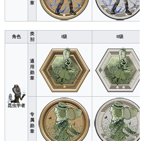
章
类
角色
I级
II级
别
飞
行
280
1400
4200
8400
1400
家
通
用
勋
章
昆虫学者
专
属
勋
拉
章
拉
280
1400
4200
8400
1400
队