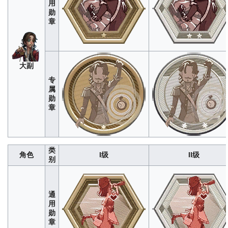
用
勋
章
大副
专
属
勋
“小
章
女
280
1400
4200
8400
1400
孩”
类
角色
I级
II级
别
通
用
勋
章