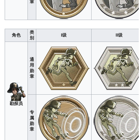
章
者
类
角色
I级
II级
别
通
用
勋
章
画
280
1400
4200
8400
1400
家
勘探员
专
属
勋
章