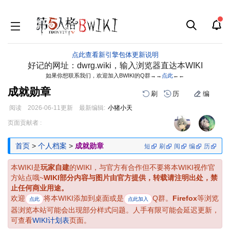
点此查看新引擎包体更新说明
好记的网址：dwrg.wiki，输入浏览器直达本WIKI
如果你想联系我们，欢迎加入BWIKI的Q群→→
点此
←←
成就勋章
刷
历
编
阅读
2026-06-11
更新
最新编辑:
小猪小天
跳
跳
页面贡献者 :
到
到
导
搜
首页
>
个人档案
>
成就勋章
短
刷
阅
编
历
航
索
本WIKI是
玩家自建
的WIKI，与官方有合作但不要将本WIKI视作官
方站点哦~
WIKI部分内容与图片由官方提供，转载请注明出处，禁
止任何商业用途。
欢迎
将本WIKI添加到桌面或是
Q群。
Firefox
等浏览
点此
点此加入
器浏览本站可能会出现部分样式问题。人手有限可能会延迟更新，
可查看
WIKI计划表
页面。