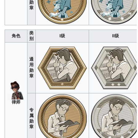
迎改正
勋
师
章
50
254
762
1524
2540
6
32
96
192
追逐桥段
：利用套索协助队友与
定向掷索
：使用套索累计位移（米）
经
开距离（米）
经WIKI编辑组测试
WIKI编辑组测试，单局上限为100<br>
牛
限为16<br>数据仅供参考，如有
数据仅供参考，如有错误欢迎改正
仔
改正
类
角色
I级
II级
128
640
1920
3840
6400
33
168
504
1008
经WIKI
别
首席舞者
：自身利用八音盒牵制监管者
编辑组
节律指导
：利用八音盒辅助队
累计时间（秒）
经WIKI编辑组测试，单
测试，
（秒）
经WIKI编辑组测试，单
舞
局上限为60<br>数据仅供参考，如有错
单局上
60<br>数据仅供参考，如有错误
女
误欢迎改正
通
限为
冒
300<br>
用
128
640
1920
3840
6400
128
640
1920
3840
险
640
3200
9600
19200
32000
212
1060
3180
6360
1060
数据仅
勋
护行之翼
：役鸟守护状态下牵制监管者
家
静观之启
：额外获得役鸟次数（
供参
章
时长（秒）
经WIKI编辑组测试，单局上
WIKI编辑组测试，单局上限为2<b
先
考，如
限为10<br>数据仅供参考，如有错误欢
仅供参考，如有错误欢迎改
知
有错误
迎改正
欢迎改
21
106
318
636
1060
4
21
63
127
正
妆容侧写
：记下其他求生者容貌次数
别处逢生
：自身/队友返生后移
律师
（次）
经WIKI编辑组测试，单局上限为
（米）
经WIKI编辑组测试，单
入
专
3<br>数据仅供参考，如有错误欢迎改
100<br>数据仅供参考，如有错
殓
正
正
属
师
勋
10
52
156
312
520
212
1060
3180
6360
章
极性效应
：利用磁铁吸引/排斥监管者移
碰撞磁极
：利用磁铁眩晕监管
动距离（米）
经WIKI编辑组测试，单局
勘
（秒）
经WIKI编辑组测试，单
上限为20<br>数据仅供参考，如有错误