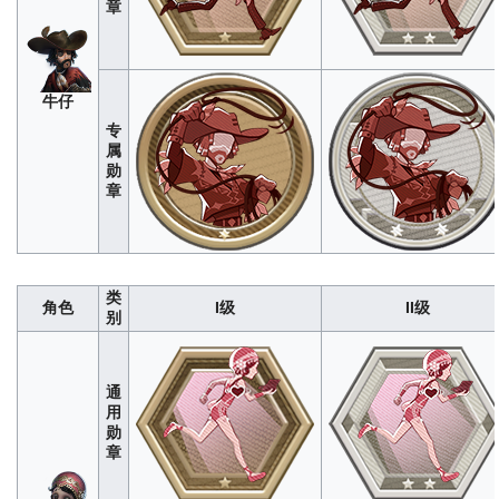
章
牛仔
专
属
勋
调
章
酒
280
1400
4200
8400
1400
师
类
角色
I级
II级
别
通
用
勋
章