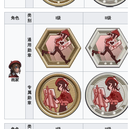
员
类
角色
I级
II级
别
通
用
勋
章
木
画家
偶
280
1400
4200
8400
1400
师
专
属
勋
章
类
角色
I级
II级