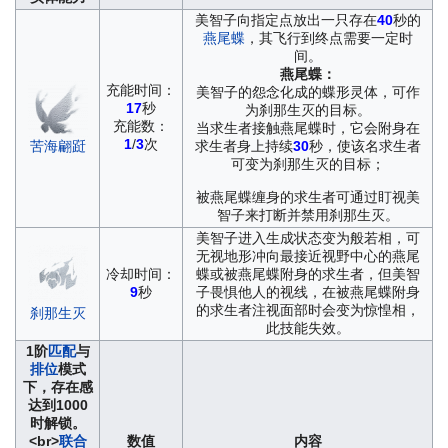
美智子向指定点放出一只存在
40
秒的
燕尾蝶
，其飞行到终点需要一定时
间。
燕尾蝶：
充能时间：
美智子的怨念化成的蝶形灵体，可作
17
秒
为刹那生灭的目标。
充能数：
当求生者接触燕尾蝶时，它会附身在
1
/
3
次
苦海翩跹
求生者身上持续
30
秒，使该名求生者
可变为刹那生灭的目标；
被燕尾蝶缠身的求生者可通过盯视美
智子来打断并禁用刹那生灭。
美智子进入生成状态变为般若相，可
无视地形冲向最接近视野中心的燕尾
冷却时间：
蝶或被燕尾蝶附身的求生者，但美智
9
秒
子畏惧他人的视线，在被燕尾蝶附身
的求生者注视面部时会变为惊惶相，
刹那生灭
此技能失效。
1阶
匹配
与
排位
模式
下，存在感
达到1000
时解锁。
<br>
联合
数值
内容