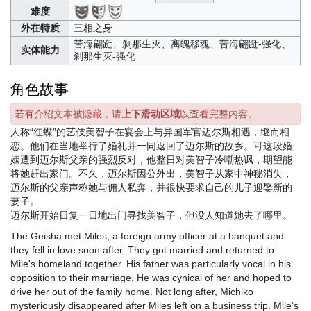
难度
外在特质
三相之身
苦海翩跹、刹那生灭、离魄移魂、苦海翩跹-强化、
实体能力
刹那生灭-强化
角色故事
若有介绍文本被隐藏，请
上下滑动区域
以查看完整内容。
人称“红蝶”的艺伎美智子在宴会上与异国军官迈尔斯相遇，继而相
恋。他们在当地举行了婚礼并一同返回了迈尔斯的故乡。可这段婚
姻遭到迈尔斯父亲的强烈反对，他整日对美智子冷嘲热讽，期望能
将她赶出家门。不久，迈尔斯因公外出，美智子从家中神秘消失，
迈尔斯的父亲声称她与佣人私奔，并很快要求自己的儿子迎娶新的
妻子。
迈尔斯开始日复一日地出门寻找美智子，但没人知道她去了哪里。
The Geisha met Miles, a foreign army officer at a banquet and
they fell in love soon after. They got married and returned to
Mile's homeland together. His father was particularly vocal in his
opposition to their marriage. He was cynical of her and hoped to
drive her out of the family home. Not long after, Michiko
mysteriously disappeared after Miles left on a business trip. Mile's