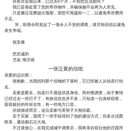
自那次会面以来，已过去6个月，不知您近况如何？
我已妥善处置了您的寄存物件，并确保她不会再为人所见。
只是搬迁花费超出预期，望您可再援助一二，以避免寄存费用
不足。
另，听闻令郎发起了一项令人不安的调查，请尽快回信以避免
发生争端。
祝安康
您忠诚的
尤金·海沃德
一张泛黄的信纸
亲爱的迈尔斯：
很抱歉，当我找到那个信物的下落时，它已经被人从拍卖行拍
走。
卖家是匿名，拍卖行不愿提供其身份。而外围调查，由于事情
已经过去一些日子了，有效信息也并不多，只知道一位身材窈窕，
面容姣好的年轻女性，有一些地方口音。
但就描述而言，这位卖家与美智子大相径庭。
至于买家，我用了一些手段得到了他的通信方式，但多次试图
联系，通信都石沉大海。
不过请放心，在我完成城中调查后，我将亲自前往他的庄园拜