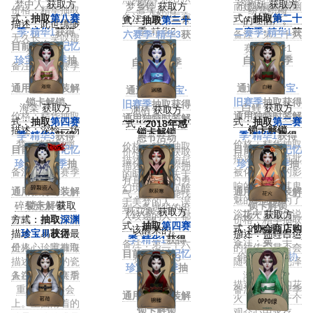
柳间……
梦中人
获取方
浴袍妖
获取方
梦乡铃
获取方
而是响尾蛇幽幽
价格：精华抽取
纷雪织梅
意无处消
备注：第十三赛
式：
抽取
第八赛
式：
抽取
第二十
式：
抽取
第三十
的吐信声。
描述：此世缥缈
季·精华2
季·精华1
获得
二赛季·精华1
获
六赛季·精华3
获
备注：第三十六
无久长，笑叹虚
目前可通过
记忆
得
得
赛季·精华1
梦再倾觞
珍宝·旧赛季
抽
自第23赛季
自第37赛季
备注：第六赛季
取获得
起：
起：
·精华3
通用独特时装解
通过
记忆珍宝·
通过
记忆珍宝·
锁卡解锁
旧赛季
抽取获得
旧赛季
抽取获得
海棠
获取方
白鲤
获取方
渊栖
获取方
价格：精华抽取
通用独特时装解
通用独特时装解
式：
抽取
第四赛
式：
抽取
第二赛
式：
2018年感
描述：深怜一场
锁卡解锁
锁卡解锁
季·精华3
获得
季·精华1
获得
恩节活动
梦，淡影慰幽
价格：精华抽取
价格：精华抽取
目前可通过
记忆
目前可通过
记忆
价格：活动获取
情。
描述：作为首批
描述：铃声响起
珍宝·旧赛季
抽
珍宝·旧赛季
抽
描述：假如你拥
备注：第八赛季
被化石温泉的影
的时候，迷失于
取获得
取获得
有直视深渊的勇
·精华1
响的客人，其鬼
幻境的人，沉醉
通用独特时装解
通用独特时装解
气，也许你能找
魅的身形成为了
于美梦的人，误
碎裂瓷人
锁卡解锁
获取
锁卡解锁
到一条逃脱的出
秋荻寒
获取方
浴场中鬼怪传说
花火
获取方
入歧途的人，都
价格：精华抽取
方式：
抽取
深渊
价格：精华抽取
路。
式：
抽取
第四赛
的来源。
式：
协会商店购
该醒来的。
描述：易改之最
珍宝Ⅲ
获得
描述：锦鲤吉运
季·精华1
获得
备注：第二十二
买
备注：第三十六
是人心，唯有海
价格：珍宝抽取
的福佑，是否会
目前可通过
记忆
赛季·精华1
价格：1000
协
赛季·精华3
描述：远东的瓷
棠复当年
随着服饰的光泽
珍宝·旧赛季
抽
会币
备注：第四赛季
人在失踪许久后
渐渐褪去？
取获得
描述：刹那的花
重现在拍卖会
·精华3
备注：第二赛季
通用独特时装解
火，却在每一个
上。上面附着的
·精华1
锁卡解锁
观众心中永存。