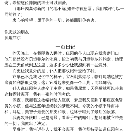
访，希望这位慷慨的绅士可以割爱。
（那庄园离你新的目的地不远,如果你有意愿，我们或许可以一
同前往？）
衷心的希望，属于你的一切，终能回到你身边。
你忠诚的朋友
贝坦菲尔
一页日记
昨天晚上，在我即将入睡时，庄园的仆人出现在我客房门口，
他们仍然没有贝坦菲尔的消息，按当初我与贝坦菲尔的约定，她理
应在三天前就到达这里，这多多少少让我感到有一些意外。
而更让我意外的是，仆人把那枚帽针交给了我。
它早已不是我记忆中的样子，宝石剥落殆尽，帽针尾端也被打
磨得如利器般尖锐，这让它看起来更像一个工具，而非饰品。
仆人说庄园主人改变了主意，如果我愿意，天亮后就可以带着
这枚帽针离开，我有一夜的时间考虑。
深夜，我握着这枚帽针陷入沉眠，梦里我又回到了那座夜色昏
黄的小镇，但与这些年缠绕我的梦魔不同。今夜的小镇平静而祥
和，耳边，美智子最爱的那支和歌，也终于唱到了最后的段落。
我再次睁眼时，已是清晨，看着手中的帽针，想到那被它带走
的一切，我做出了决定。
早餐时，我告诉仆人，我不会离开，我仍坚持要知道庄园主人