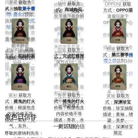
凶暴灵魂仿佛是
茗荷
获取方
锦鲤
获取方
OPPO绿
获取
价格：精华抽取
从另一个异界而
式：
抽取
第十赛
式：
商城购买
方式：
OPPO渠
描述：一见庭中
来。妄人们因此
季·精华2
获得
可用通用装扮解
道服玩家于
荻上露，踏步沾
认定皮克曼的艺
目前可通过
记忆
锁卡解锁
OPPO游戏中心
衣未可期
术已经超越了造
珍宝·旧赛季
抽
价格：318
回
领取
备注：第四赛季
物的维度－－那
取获得
声
/1188
碎片
价格：渠道服专
·精华1
是一种打通异界
通用独特时装解
描述：从东方带
属
的能力。
锁卡解锁
来的华美衣裳，
描述：OPPO专
粉黛
获取方
初始时装
获取
旧装
获取方
备注：深渊珍宝
价格：精华抽取
寄托了对故乡的
属定制
式：
第二赛季
推
方式：
初始时装
式：
完成红蝶推
Ⅲ限定独特时装
描述：浅尝之
思念，却无法排
理之径
达到100
价格：-
演节点10：生
甜，回味之苦－
解身在异乡的孤
步获得
描述：初始的时
成后可获得
－就像我的人生
独。
价格：
推理之径
装，一切都显得
价格：推演完成
一般。
获取
那么地自然。
获取
备注：第十赛季
描述：粉黛，罗
描述：身上衣服
·精华2
幕，笙歌。
都已破损严重，
紫衫
获取方
青衣
获取方
黄袖
获取方
真的只是经历了
式：
摇曳的灯火
式：
摇曳的灯火
式：
深渊珍宝
一场游戏？
价格：根据包含
价格：根据包含
价格：珍宝抽取
内容价格不等
内容价格不等
描述：黄袖，绕
角色日信件
描述：紫衫，灵
描述：青衣，水
梁，美梦。
一封陈旧的信
气，东升。
摆，飞丝。
备注：深渊珍宝
限定
尊敬的唐纳利先生：