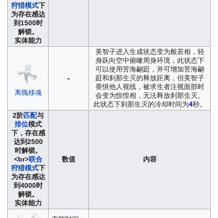
狩猎模式
下
为存在感达
到1500时
解锁。
实体能力
美智子进入生成状态变为般若相，轻
身跃向空中俯瞰周身环境，此状态下
可以使用苦海翩跹，并可增加苦海翩
-
跹和刹那生灭的释放距离，但美智子
畏惧他人视线，被求生者注视面部时
离魄移魂
会变为惊惶相，无法释放刹那生灭。
此状态下刹那生灭的冷却时间为
4
秒。
2阶
匹配
与
排位
模式
下，存在感
达到2500
时解锁。
<br>
联合
数值
内容
狩猎模式
下
为存在感达
到4000时
解锁。
实体能力