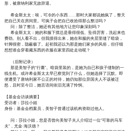
形，被唐纳利家无故辞退。
希金斯太太：唉，可冷的小东西……那时大家都说她疯了，整天
把自已关在房间里。可疯子会把自已收拾得那么整洁吗？
问：除了整洁，她还有其他地方让您印象深刻吗？
希金斯太太：她的和服下摆总是垂得很低、坠得厉害，洗起来也
费劲。别人看不出，但我摸得出来，她在和服的夹层里缝了暗袋，
针脚很密，隐蔽极了。起初我还以为那是她们家乡的风俗，但仔细
想想谁会穿着藏东西的衣服在家里四处走动呢？
（后附记录）
那是美智子的“行囊”。暗袋里装的，是她为自已和孩子缝制的一
线生机。或许希金斯太太早已察觉到了什么，但她选择了沉默。即
便遭受了唐纳利家不公正的对待，她仍知那位异国夫人不该被迁
怒，且时至今日，她言语间依旧充满了怜悯。
【基金会访谈摘要】
受访者：莎拉小姐
身份：基金会档案员，美智子曾通过该机构资助过他人。
问：莎拉小姐，您是否曾向美智子夫人介绍过一位“可靠的马车
夫”，尤金·海沃德？