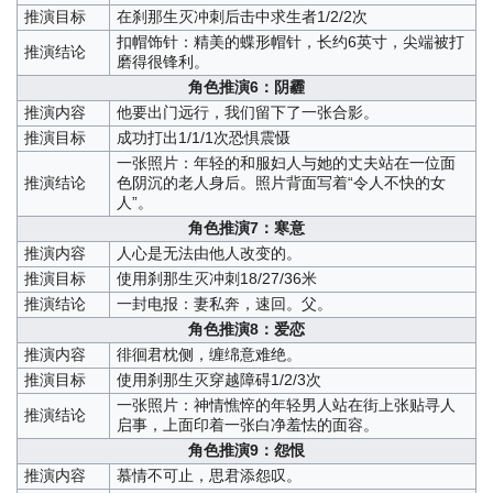
推演目标
在刹那生灭冲刺后击中求生者1/2/2次
扣帽饰针：精美的蝶形帽针，长约6英寸，尖端被打
推演结论
磨得很锋利。
角色推演6：阴霾
推演内容
他要出门远行，我们留下了一张合影。
推演目标
成功打出1/1/1次恐惧震慑
一张照片：年轻的和服妇人与她的丈夫站在一位面
推演结论
色阴沉的老人身后。照片背面写着“令人不快的女
人”。
角色推演7：寒意
推演内容
人心是无法由他人改变的。
推演目标
使用刹那生灭冲刺18/27/36米
推演结论
一封电报：妻私奔，速回。父。
角色推演8：爱恋
推演内容
徘徊君枕侧，缠绵意难绝。
推演目标
使用刹那生灭穿越障碍1/2/3次
一张照片：神情憔悴的年轻男人站在街上张贴寻人
推演结论
启事，上面印着一张白净羞怯的面容。
角色推演9：怨恨
推演内容
慕情不可止，思君添怨叹。