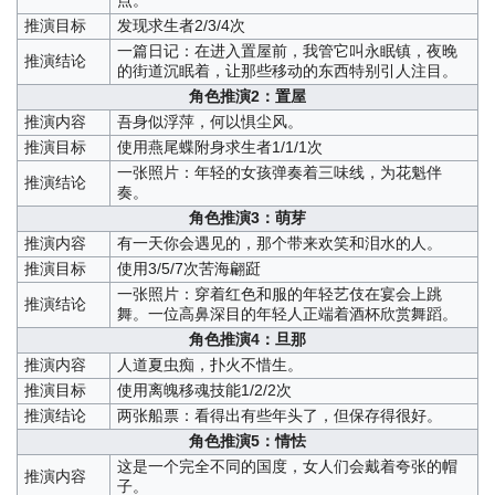
推演目标
发现求生者2/3/4次
一篇日记：在进入置屋前，我管它叫永眠镇，夜晚
推演结论
的街道沉眠着，让那些移动的东西特别引人注目。
角色推演2：置屋
推演内容
吾身似浮萍，何以惧尘风。
推演目标
使用燕尾蝶附身求生者1/1/1次
一张照片：年轻的女孩弹奏着三味线，为花魁伴
推演结论
奏。
角色推演3：萌芽
推演内容
有一天你会遇见的，那个带来欢笑和泪水的人。
推演目标
使用3/5/7次苦海翩跹
一张照片：穿着红色和服的年轻艺伎在宴会上跳
推演结论
舞。一位高鼻深目的年轻人正端着酒杯欣赏舞蹈。
角色推演4：旦那
推演内容
人道夏虫痴，扑火不惜生。
推演目标
使用离魄移魂技能1/2/2次
推演结论
两张船票：看得出有些年头了，但保存得很好。
角色推演5：情怯
这是一个完全不同的国度，女人们会戴着夸张的帽
推演内容
子。