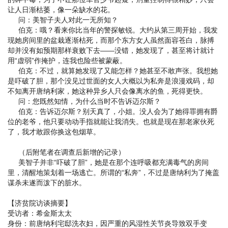
让人日渐枯萎，像一朵缺水的花。
问：美智子夫人对此一无所知？
伯克：哦？看来你比当年的警探敏锐。大约从第三周开始，我发
现她房间里的盆栽逐渐枯死，而那个东方女人虽然面容苍白，脉搏
却并没有如预期那样衰败下去——没错，她发现了，甚至将计就计
用“虚弱”作掩护，连我也险些被蒙蔽。
伯克：不过，就算她发现了又能怎样？她甚至不敢声张。我想她
是吓破了胆，那个没见过世面的女人大概以为私奔是浪漫戏码，却
不知离开唐纳利家，她这种异乡人只会像离水的鱼，死得更快。
问：您既然知情，为什么当时不告诉迈尔斯？
伯克：告诉迈尔斯？别天真了，小姐。没人会为了她得罪拥有爵
位的老爷，他只要动动手指就能让我消失。也就是现在那老家伙死
了，我才敢跟你换这包烟草。
（后附笔者在调查后新增的记录）
美智子并非“吓破了胆”，她是在那个连呼吸都充满毒气的房间
里，清醒地策划着一场逃亡。所谓的“私奔”，不过是唐纳利为了掩盖
谋杀未遂而泼下的脏水。
【济贫院访谈摘要】
受访者：希金斯太太
身份：前唐纳利宅邸洗衣妇，因严重的风湿性关节炎导致双手变