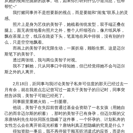
从她的视角挖掘新的故事。嘿，如果你打听到什么小道消息，也帮
帮忙~”
我打赌同事并不是想要新的视点，而是要能和“闹鬼”联系上的灵
感。
照片上是身为艺伎的美智子，她梳着传统发型，双手端正叠在
腿上，面无表情地看向照片之外，整个人纤细苍白，像片纸风筝，
飘在茶屋上空，线压在跪姿下头，笔直地在风中徘徊，没有别的什
么，只是空空地飘着。
而画上的美智子则无限生动，一展折扇，顾盼生辉。这是迈尔
斯笔下的美智子。
透过两张纸，我与两位美智子对视。
我不了解她，只从同事口中得知她，但已经觉得她不会与迈尔
斯之外的人离开。
2月18日，距同事与我讨论美智子私奔可信度的那天已经过去一
月有余，就在我差点忘记曾写过一篇关于美智子的日记时，同事突
然告诉我，美智子可能已经死了。
同事眼里重燃火焰，一扫萎靡。
他说，美智子在失踪前曾通过基金会资助了一名女孩（用她自
己的而非迈尔斯的积蓄），那时的美智子已有身孕，但迈尔斯的父
亲唐纳利先生却伙同医生隐瞒了这件事，一个怀孕的、计划私奔的
女性怎么会在离开前花光积蓄？唐纳利真正想隐瞒的究竟是什么？
得知资助一事后，我不再停留于顺耳听消遣式的应答，而是向