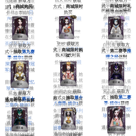
仙鹤
获取方
花嫁
获取方
BLK.MAI
获取
瑰永存。（【限
祝福的歌，灿金
式：
商城限时礼
式：
商城购买
方式：
商城限时
定】时装，仅第
的翅膀上闪耀着
包/单独购买
价格：2888
回
购买
十一赛季精华3
昔日的光辉。
价格：1388
回
声
/12888
碎片
价格：1388
回
中可获得）
声
/4888
碎片
描述：这是她曾
声
备注：第十一赛
描述：低头乍恐
憧憬过的装束，
描述：Game
季·精华3限定稀
丹砂落，晒翅常
在失去那个人后
on！We are
世时装
疑白雪消。
获得了。
Team BLK！
茶馆风云系列
限
更纱
获取方
白孔雀
获取方
彼岸
获取方
备注：限时时装
备注：
电竞系列
定稀世时装
式：
商城限时购
式：
第二赛季
推
式：
抽取
第九赛
BLK现代时装
买
理之径
达到
季·精华1
获得
价格：1388
回
1528步获得
深渊的呼唤VI冠
声
价格：
推理之径
军盛典
期间商城
描述：曾经，她
获取
购买获得
以为，那个人就
描述：可怜孔雀
目前可通过
记忆
像那些被琉璃折
初得时，一袭白
珍宝·旧赛季
抽
紫孔雀
获取方
祈雨之女
获取
射的霁色烟波一
硫火
获取方
衣为尘染。
取获得
式：
抽取
第二赛
方式：
抽取
第十
般，只是一场目
式：
抽取
第三十
通用奇珍时装解
季·精华1
获得
八赛季·精华1
获
眩神迷的幻梦
三赛季·精华1
获
锁卡解锁
目前可通过
记忆
得
备注：
溯洄系列
得
价格：精华抽
珍宝·旧赛季
抽
第19赛季起：
第六款时装，购
第34赛季起：
取/1388
回声
取获得
通过
记忆珍宝·
买之后会获得时
通过
记忆珍宝·
描述：是什么释
通用奇珍时装解
旧赛季
抽取获得
装专属标签：溯
旧赛季
抽取获得
放了那愤怒的灵
锁卡解锁
通用奇珍时装解
洄-红蝶，标签
通用奇珍时装解
罗生门
获取方