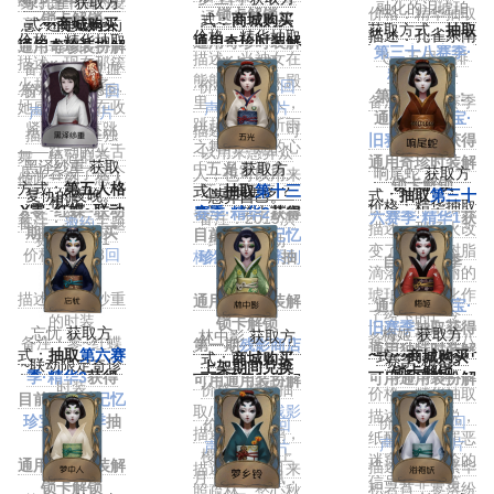
魂，是干涸的爱
绿孔雀
获取方
融化的泪琥珀
价格：精华抽取
锁卡解锁
通过邮件发放
锁卡解锁
式：
商城购买
意?还是破碎的
式：
商城购买
获取方式：
抽取
描述：孔雀东南
价格：精华抽取
价格：精华抽取
通用奇珍时装解
通用奇珍装扮解
容颜?
第三十八赛季·
飞，五里一徘
描述：当神女在
描述：现在那簇
锁卡解锁
备注：原名“血
锁卡解锁
精华3
获得
徊。
熊熊燃烧的大殿
火越烧越旺了，
价格：1388
回
扇”，第九赛季·
价格：1388
回
第39赛季起：
备注：第二赛季
里，孑然一人，
她感到心脏在收
声
/4888
碎片
声
/4888
精华1
碎片
通过
记忆珍宝·
·精华1
跳起最后的祈雨
紧，砰砰直跳
描述：眼泪，可
描述：孔雀独
旧赛季
抽取获得
之舞时，她的心
——跃动的火舌
以用来愚弄众
舞，艳冠群芳。
通用奇珍时装解
黑泽纱重
获取
中，是爱更多，
五光
获取方
几乎吞没了这个
响尾蛇
获取方
人，也可以用来
倾此一刻，恋人
锁卡解锁
方式：
第五人格
式：
还是恨更多？
抽取
第十三
复仇的夜晚。
式：
抽取
第三十
愚弄自己。
相访。
价格：精华抽取
X零~红蝶~联动
备注：第十八赛
赛季·精华2
获得
备注：第三十三
六赛季·精华1
获
备注：2019演
备注：
邀约
主题
描述：那场火改
期间商城购买
目前可通过
季·精华1
记忆
赛季·精华1
得
绎之星活动
时装
变了一切，树脂
价格：1388
回
梅洛笛山庄系列
珍宝·旧赛季
抽
自第37赛季
滴落成了美丽的
声
奇珍时装
取获得
起：
琥珀，眼泪化作
描述：黑泽纱重
通用独特时装解
通过
记忆珍宝·
了纷飞的亡念。
的时装
锁卡解锁
旧赛季
抽取获得
忘忧
获取方
梅姬
获取方
林中影
获取方
备注：第三十八
备注：零~红蝶
第一期
残影商店
通用独特时装解
式：
抽取
第六赛
式：
商城购买
式：
商城购买
赛季·精华3
~联动限定奇珍
上架期间兑换
锁卡解锁
季·精华3
获得
可用通用装扮解
可用通用装扮解
时装
价格：精华抽
价格：精华抽取
目前可通过
记忆
锁卡解锁
锁卡解锁
取/318
装扮残影
描述：有人说，
珍宝·旧赛季
抽
价格：318
回
价格：318
回
描述：松上鹤，
纸醉金迷的罪恶
取获得
声
/1188
碎片
声
/1188
碎片
樱上幕，芒上
迷窟中最危险的
通用独特时装解
描述：昨夜素华
描述：今见月来
月，桐上凤凰，
信号并非警笛，
锁卡解锁
积岩首，零落纷
照疏林，愁心秋