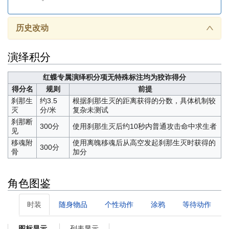
历史改动
∧
演绎积分
红蝶专属演绎积分项
无特殊标注均为狡诈得分
得分名
规则
前提
刹那生
约3.5
根据刹那生灭的距离获得的分数，具体机制较
灭
分/米
复杂未测试
刹那断
300分
使用刹那生灭后约10秒内普通攻击命中求生者
见
移魂附
使用离魄移魂后从高空发起刹那生灭时获得的
300分
骨
加分
角色图鉴
时装
随身物品
个性动作
涂鸦
等待动作
列表显示
图标显示