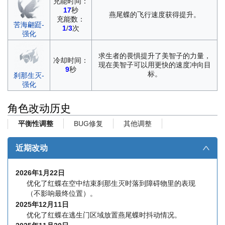
充能时间：
17
秒
燕尾蝶的飞行速度获得提升。
充能数：
苦海翩跹-
1
/
3
次
强化
求生者的畏惧提升了美智子的力量，
冷却时间：
现在美智子可以用更快的速度冲向目
9
秒
标。
刹那生灭-
强化
角色改动历史
BUG修复
其他调整
平衡性调整
近期改动
∧
2026年1月22日
优化了红蝶在空中结束刹那生灭时落到障碍物里的表现
（不影响最终位置）。
2025年12月11日
优化了红蝶在逃生门区域放置燕尾蝶时抖动情况。