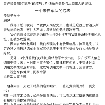
曾许诺告知的“故事”的结局，即便条件是参与庄园主人的游戏。
一个来自军队的包裹
美智子女士
您好
我部于近日收到一个收件人为您丈夫，也就是退役士官迈尔斯·
唐纳德的包裹，寄件人不详，导致我们无法原路寄回。
我们也曾尝试寄送唐纳德军士于3个月前与我部联系时使用的地
址，但被多次退回。
因为在查验包裹时，我们发现其中有贵重物品，慎重起见，决
定通过之前唐纳德军士在军官信息表中预留的抚恤受益人地址寄送
给您。
另外，3个月前我们收到过唐纳德军士发出的一份在役军人信息
调用申请，因为当时部里事务繁忙，审批程序迟延，申请通过后，
调用文书未能及时寄回，此次将调用文书一同寄送，烦请转交。
祝您身体健康，阖家幸福
退役军人事务部
（包裹内有一支做工精美的崭新帽针、一张泛黄的照片和一页文
书：
帽针一端非常尖锐，如果仔细看的话，可以看到珠宝镶嵌的接缝处
有精细打磨修复的痕迹；
照片上是一位身着和服的娇小女性和一位身着军装的高大男性共伞