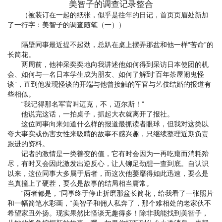
美智子的调查记录整合
（被装订在一起的纸张，似乎是往年的日记，首页页眉处新加
了一行字：美智子的调查随笔（一））
隔壁同事最近提不起劲，总趴在桌上摆弄那盆和他一样“苦命”的
长筒花。
两周前，他神采奕奕地向我讲述他如何得到采访日本使团的机
会、如何与一名日本学生成为朋友、如何了解到“百年茶屋闹鬼怪
谈”，直到他发现怪谈的开端与他曾接触的军官与艺伎结婚的报道有
些相似。
“我记得那名军官叫迈克，不，迈尔斯！”
他说完这话，一拍桌子，抓起大衣就离开了报社。
这位同事向来知道什么样的报道最抓读者眼球，但我对这类以
夸大事实或伤害女性来吸睛的故事不感兴趣，只继续整理近期负责
跟进的资料。
记者的激情是一类善变的值，它有时会因为一再吃瘪而消耗殆
尽，有时又会因此激发出逆反心，让人铆足劲想一查到底。自认识
以来，这位同事大多属于后者，而这次他萎靡得如此迅速，要么是
当真撞上了硬茬，要么是故事的结局相当庸常。
“两者都是，”同事终于停止折磨那盆长筒花，给我看了一张照片
和一幅简笔水彩画，“美智子和佣人私奔了，那个难相处的老家伙不
希望家丑外扬。现实果然比怪谈无趣得多！除非我能找到美智子，