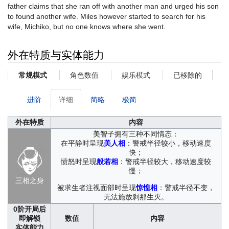
father claims that she ran off with another man and urged his son
to found another wife. Miles however started to search for his
wife, Michiko, but no one knows where she went.
外在特质与实体能力
角色数值
娱乐模式
已移除的
常规模式
进阶
详细
简略
极简
外在特质
内容
美智子拥有三种不同情态：
在平静时呈现
美人相
：警戒半径较小，移动速度
快；
愤怒时呈现
般若相
：警戒半径较大，移动速度较
慢；
三相之身
被求生者注视面部时呈现
惊惶相
：警戒半径不变，
无法施放刹那生灭。
0阶
开局后
即解锁
数值
内容
实体能力