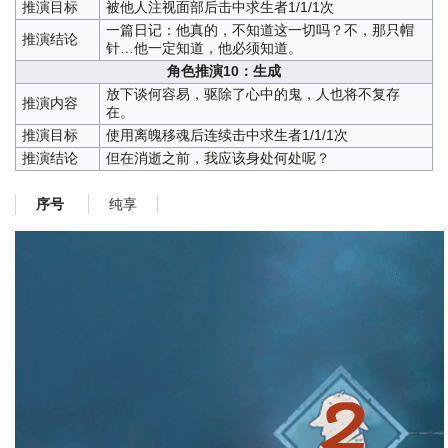
推演目标
被他人注视面部后击中求生者1/1/1次
一篇日记：他真的，不知道这一切吗？不，那只帽
推演结论
针…他一定知道，他必须知道。
角色推演10：生成
放下谈何容易，驱除了心中的鬼，人也将不复存
推演内容
在。
推演目标
使用离魄移魂后连续击中求生者1/1/1次
推演结论
但在消逝之前，我应该身处何处呢？
纯享
序号