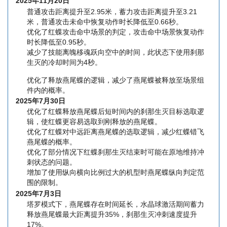
2025年11月20日
普通攻击距离提升至2.95米，蓄力攻击距离提升至3.21
米，普通攻击未命中恢复动作时长降低至0.66秒。
优化了红蝶攻击命中场景的判定，攻击命中场景恢复动作
时长降低至0.95秒。
减少了技能离魄移魂跃向空中的时间，此状态下使用刹那
生灭的冷却时间为4秒。
优化了释放燕尾蝶的逻辑，减少了燕尾蝶被释放至场景组
件内的概率。
2025年7月30日
优化了红蝶释放燕尾蝶后短时间内的刹那生灭目标选取逻
辑，使红蝶更容易选取到刚释放的燕尾蝶。
优化了红蝶对中远距离燕尾蝶的选取逻辑，减少红蝶错飞
燕尾蝶的概率。
优化了部分情况下红蝶刹那生灭结束时可能在原地维持冲
刺状态的问题。
增加了使用纵向横向比例过大的机型时燕尾蝶纵向判定范
围的限制。
2025年7月3日
塔罗模式下，燕尾蝶存在时间延长，水晶球激活期间蓄力
释放燕尾蝶最大距离提升35%，刹那生灭冲刺速度提升
17%。