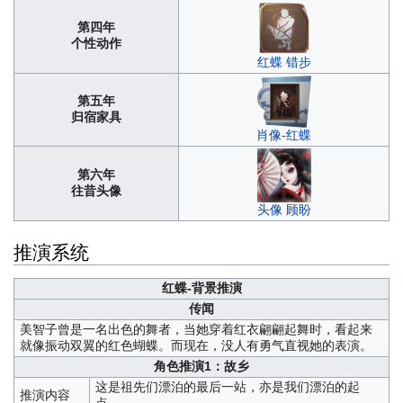
第四年
个性动作
红蝶 错步
第五年
归宿家具
肖像-红蝶
第六年
往昔头像
头像 顾盼
推演系统
红蝶-背景推演
传闻
美智子曾是一名出色的舞者，当她穿着红衣翩翩起舞时，看起来
就像振动双翼的红色蝴蝶。而现在，没人有勇气直视她的表演。
角色推演1：故乡
这是祖先们漂泊的最后一站，亦是我们漂泊的起
推演内容
点。