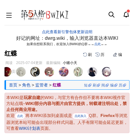
点此查看新引擎包体更新说明
好记的网址：dwrg.wiki，输入浏览器直达本WIKI
如果你想联系我们，欢迎加入BWIKI的Q群→→
点此
←←
红蝶
刷
历
编
阅读
2025-07-04
更新
最新编辑:
小猪小天
跳
跳
页面贡献者 :
到
到
导
搜
首页
>
角色
>
监管者
>
红蝶
短
刷
阅
编
历
航
索
本WIKI是
玩家自建
的WIKI，与官方有合作但不要将本WIKI视作官
方站点哦~
WIKI部分内容与图片由官方提供，转载请注明出处，禁
止任何商业用途。
欢迎
将本WIKI添加到桌面或是
Q群。
Firefox
等浏览
点此
点此加入
器浏览本站可能会出现部分样式问题。人手有限可能会延迟更新，
可查看
WIKI计划表
页面。