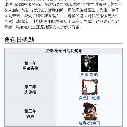
比他们想象中要坚强。在这场名为“家族荣誉”的慢性谋杀中，美智子
从未坐以待毙，她识破了掺毒的药，用隐忍骗过医生，为腹中孩子
谋划未来，磨尖了帽针准备战斗……遗憾的是，时代的傲慢与人性
的贪汇成浊流，让她所有的抗争都归于沉寂，而我们这些迟到的记
录者、唯有在纸上还原她那从未折断的脊梁。
角色日奖励
红蝶-纪念日活动奖励
第一年
黑白头像
黑白-红蝶
第二年
头像框
角色日-红蝶
第三年
涂鸦
红蝶-角色日