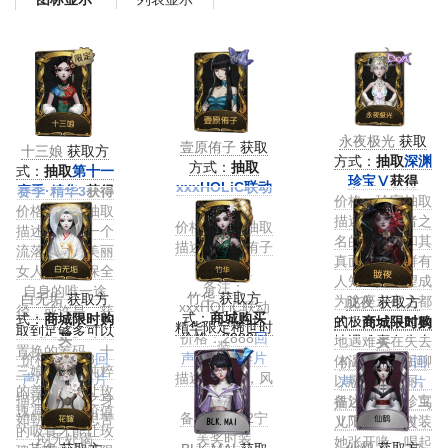
永夜极光
获取
壹原侑子
获取
十三娘
获取方
方式：
抽取
深渊
方式：
抽取
式：
抽取
第十一
珍宝Ⅴ
获得
xxxHOLiC联动
赛季·精华3
获得
价格：珍宝抽取
精华
获得
价格：精华抽取
描述：掌控者之
价格：精华抽取
描述：对于一个
名的真意，和其
描述：壹原侑子
流落异乡的美丽
真面目一样鲜有
的时装。
女人来说，保全
人知：她希望成
备注：
自身的唯一途
竹华
获取方
白无垢
获取方
为这座永夜之都
胧夜
获取方
xxxHOLiC联动
径，或许是…获
式：
商城购买
式：
商城限时购
的极光一—如极
式：
商城限时购
精华限定稀世时
取到足够多可以
价格：2888
回
买
地遇难者在失去
买
装
置换的筹码。十
声
/12888
碎片
价格：2888
回
体温前，最后聊
价格：2888
回
三娘常说，纯粹
描述：竹影，风
声
/12888
碎片
以慰藉的美丽。
声
/12888
碎片
的善意只会让玫
华。
描述：吾人之身
备注：深渊珍宝
描述：最后，鸟
瑰凋零，有价值
备注：2022宁
如朝雾，相思苦
Ⅴ限定稀世时装
儿飞向了长夜，
的吸食才能让玫
芙奖时装
闷无处谒
她张开喙，唱起