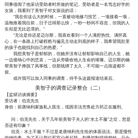
同事借阅了他采访受助者时所做的笔记。受助者是一名笃志好学的
女孩，我看到了美智子对女孩说的话：
“我在你这么大的时候，一直被动地修习技艺，一项接着一项，
温饱推着我往前，日子过得那么快，一秒一秒间不容息，但我的人
生却是无比迟滞的。”
“无论是你还是迈尔斯，我喜欢看到一个人满腔热忱、满怀真
心，在一条路上打破桎梏与偏见主动走到底的样子，我希望我肚里
的孩子也能找到自己的热爱。”
我想美智子是郁郁的，但她并没有让郁郁影响自己的人生，她
一边接纳心中的悲哀，一边从旁吸收他人生命的璀璨。迈尔斯的确
帮美智子挣脱了风筝线，但那线绑了太久，不可能一点痕迹都不
留。
或许我可以加入同事的调查，待手头这篇报道结束后。
美智子的调查记录整合（二）
【监狱访谈摘要】
受访者：伯克先生
身份：前唐纳利家族私人医生，现因非法兜售处方药正在服刑。
问：伯克先生，关于几年前美智子夫人的“水土不服”之症，您是
否还有印象？
伯克：水土不服？不过是老唐纳利先生给的体面说法。那是慢性
的砷中毒，为了不让那位军官少爷起疑，剂量控制得很精妙，只会