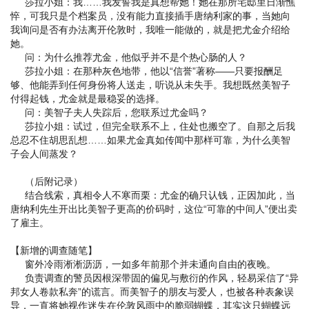
莎拉小姐：我……我发誓我是真想帮她！她在那所宅邸里日渐憔
悴，可我只是个档案员，没有能力直接插手唐纳利家的事，当她向
我询问是否有办法离开伦敦时，我唯一能做的，就是把尤金介绍给
她。
问：为什么推荐尤金，他似乎并不是个热心肠的人？
莎拉小姐：在那种灰色地带，他以“信誉”著称——只要报酬足
够、他能弄到任何身份将人送走，听说从未失手。我想既然美智子
付得起钱，尤金就是最稳妥的选择。
问：美智子夫人失踪后，您联系过尤金吗？
莎拉小姐：试过，但完全联系不上，住处也搬空了。自那之后我
总忍不住胡思乱想……如果尤金真如传闻中那样可靠，为什么美智
子会人间蒸发？
（后附记录）
结合线索，真相令人不寒而栗：尤金的确只认钱，正因加此，当
唐纳利先生开出比美智子更高的价码时，这位“可靠的中间人”便出卖
了雇主。
【新增的调查随笔】
窗外冷雨淅淅沥沥，一如多年前那个并未通向自由的夜晚。
负责调查的警员因根深带固的偏见与敷衍的作风，轻易采信了“异
邦女人卷款私奔”的谎言。而美智子的朋友与爱人，也被各种表象误
导，一直将她视作迷失在伦敦风雨中的脆弱蝴蝶，其实这只蝴蝶远