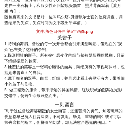
走在一座石桥上，和服女性正回望镜头颔首，照片背面写着【渡月
桥·春】；
随包裹寄来的文书是对一位叫玛尔塔·贝坦菲尔士官的信息调查，调
查结果为失踪，失踪时间为文书发出半年前。）
文件:角色日信件 第5年画像.png
美智子
1.特制的舞扇。曾经的每一次开合都会引来满堂喝彩，但现在的“观
众”已丧失了这样的余裕。
2.蝶形帽针的影子。所有被打磨变化的细节都被阴影吞噬模糊，只留
下蝴蝶振翅的轮廓。
3.她羞怯的笑容是一张精心雕琢的面具，隔绝所有的审视与探寻，包
括她未曾直面的自我。
4.属于舞者的双手。白皙，纤细，并且远比看上去灵活有力，带着细
小的茧子与伤痕。
5.“做工精致的服饰，带来渺远的异国风情。红线织就的图案在光影
交错中，仿若生命般跃然而出。”
一则留言
"对于这位曾经舞姿翩跹的女士而言，远渡苦海的勇气、灿若琉璃的
爱意都早已沉入往昔深渊，不可复返。毕竟，重铸的帽针或许可以
抹去磨损的断面，但拼凑的幻梦，却无法愈合恶鬼的伤口。"