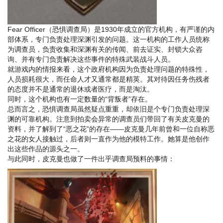
Fear Officer（恐惧调查局）是1930年成立的官方机构，有严谨的内
部体系，专门负责处理深渊引发的问题。这一机构的工作人员统称
为调查员，负责收集和深渊有关的传闻、前去证实、封锁大众咨
询、并有专门负责解决这些事件的特殊武装战斗人员。
就游戏内的情报来看，这个政府机构因为负责处理问题的特殊性，
人员损耗很大，而任命人才又通常都是精英。其对待因任务伤残者
的态度并不是通常的退休或者医疗，而是淘汰。
同时，这个机构也有一定数量的“背叛者”存在。
总而言之，恐惧调查局虽然疑点重重，却依旧是个专门负责处理深
渊的可靠机构。注意到拍卖会异常的调查员们带回了有关皮克曼的
资料，并了解到了“恶之花”的存在——皮克曼几年前曾和一位自称恶
之花的女人接触过，后者则一直作为他的模特工作。她算是他创作
出这些作品的源头之一。
与此同时，皮克曼也做了一件出乎调查局预料的事情：