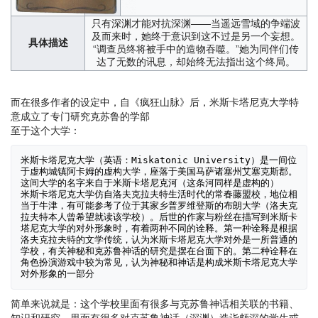
只有深渊才能对抗深渊——当遥远雪域的争端波
及而来时，她终于意识到这不过是另一个妄想。
具体描述
“调查员终将被手中的造物吞噬。”她为同伴们传
达了无数的讯息，却始终无法指出这个终局。
而在很多作者的设定中，自《疯狂山脉》后，米斯卡塔尼克大学特
意成立了专门研究克苏鲁的学部
至于这个大学：
米斯卡塔尼克大学（英语：Miskatonic University）是一间位
于虚构城镇阿卡姆的虚构大学，座落于美国马萨诸塞州艾塞克斯郡。
这间大学的名字来自于米斯卡塔尼克河（这条河同样是虚构的）

米斯卡塔尼克大学仿自洛夫克拉夫特生活时代的常春藤盟校，地位相
当于牛津，有可能参考了位于其家乡普罗维登斯的布朗大学（洛夫克
拉夫特本人曾希望就读该学校）。后世的作家与粉丝在描写到米斯卡
塔尼克大学的对外形象时，有着两种不同的诠释。第一种诠释是根据
洛夫克拉夫特的文学传统，认为米斯卡塔尼克大学对外是一所普通的
学校，有关神秘和克苏鲁神话的研究是摆在台面下的。第二种诠释在
角色扮演游戏中较为常见，认为神秘和神话是构成米斯卡塔尼克大学
对外形象的一部分
简单来说就是：这个学校里面有很多与克苏鲁神话相关联的书籍、