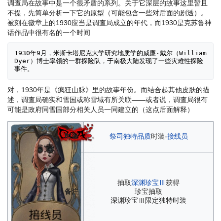
调查局在故事中是一个很矛盾的系列。关于它深层的故事这里暂且
不提，先简单分析一下它的原型（可能包含一些对后面的剧透）。
被刻在徽章上的1930应当是调查局成立的年代，而1930是克苏鲁神
话作品中很有名的一个时间
1930年9月，米斯卡塔尼克大学研究地质学的威廉·戴尔（William 
Dyer）博士率领的一群探险队，于南极大陆发现了一些灾难性探险
事件。
对，1930年是《疯狂山脉》里的故事年份。而结合起其他皮肤的描
述，调查局确实和雪国或称雪域有所关联——或者说，调查局很有
可能是政府同雪国部分相关人员一同建立的（这点后面解释）
时装
祭司
独特品质
时装-
接线员
抽取
深渊珍宝Ⅲ
获得
备注
珍宝抽取
深渊珍宝Ⅲ限定独特时装