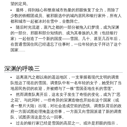
望的定局。
最终，得到核心和整座城市热量的邪眼恢复了全力，而除了
少数的铁帽团成员、被邪眼选中的城内居民和银行家外，所有人
都和城市一起被冰封在雪中，全数阵亡。
随后时光流逝，蒸汽之都的一部分被拖入幻梦境，成为深渊
的一部分。邪眼和部分知情的、成为其眷族的人类（包括银行
家）一起创造了一个新的国度——雪国。几十、甚至几百年后，
在普通雪国住民已经遗忘了往事时，一位年轻的女子拜访了这个
国家......
深渊的呼唤三
远离蒸汽之都以南的遥远地区，一支掌握着现代文明的调查
队抵达了现在的雪国。调查队中有一名年轻的女子，她受到了当
地居民热切的欢迎，并被赠与了一株“雪国圣地生长的雪莲”。
然而调查队离开后，这名女子发生了奇怪的变化，成为了“恶
之花”。与此同时，一些奇异的深渊造物也开始在这个国家（或
者一整片大陆）出现，对社会造成空前的恐惧。调查队背后的政
府一方面试图处理掩盖这些事，一方面又向雪国派遣了新的调查
队，试图弄清这是怎么一回事。
过去的银行家已经是雪国的高层之一。或许是邪眼的指示，