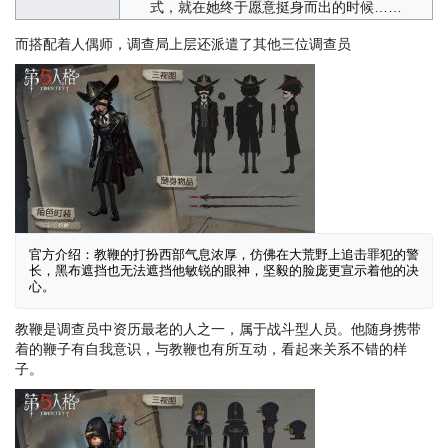
式，就在她终于愿意挺身而出的时候……
而搭配着人偶师，调查局上层还派遣了其他三位调查员
官方介绍：教鞭的打扮西部气息浓厚，仿佛在大荒野上追击罪犯的警
长，黑布遮挡也无法遮挡他敏锐的眼神，坚毅的脸庞更宣示着他的决
心。
教鞭是调查员中资历最老的人之一，属于战斗型人员。他随身携带
着的鞭子有自我意识，与教鞭也有所互动，看起来关系不错的样
子。