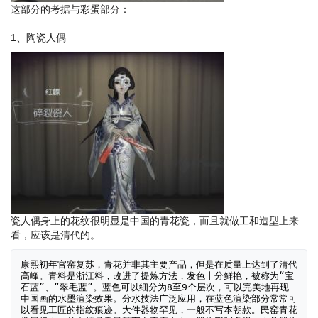
这部分的考据与彩蛋部分：
1、陶瓷人偶
瓷人偶身上的花纹很明显是中国的青花瓷，而且就做工和造型上来
看，应该是清代的。
康熙初年官窑复苏，青花并非其主要产品，但是在质量上达到了清代
高峰。青料是浙江料，改进了提炼方法，发色十分鲜艳，被称为“宝
石蓝”、“翠毛蓝”。蓝色可以细分为8至9个层次，可以完美地再现
中国画的水墨渲染效果。分水技法广泛应用，在蓝色渲染部分常常可
以看见工匠的指纹痕迹。大件器物罕见，一般不写本朝款。民窑青花