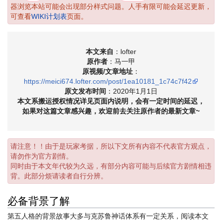
器浏览本站可能会出现部分样式问题。人手有限可能会延迟更新，
可查看
WIKI计划表
页面。
本文来自
：lofter
原作者
：马一甲
原视频/文章地址
：
https://meici674.lofter.com/post/1ea10181_1c74c7f42
原文发布时间
：2020年1月1日
本文系搬运
授权情况详见页面内说明
，会有一定时间的延迟，
如果对这篇文章感兴趣，欢迎前去关注原作者的最新文章~
请注意！！由于是玩家考据，所以下文所有内容不代表官方观点，
请勿作为官方剧情。
同时由于本文年代较为久远，有部分内容可能与后续官方剧情相违
背。此部分烦请读者自行分辨。
必备背景了解
第五人格的背景故事大多与克苏鲁神话体系有一定关系，阅读本文