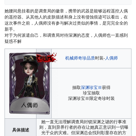
她腰间悬挂着的是调查局的徽章，携带的武器是能够远程遥控人偶
的遥控器。从其他人的皮肤描述和身上没有侵蚀痕迹可以看出，在
这次事件之前，人偶师没有参与解决过类似的事情，是完完全全的
新手。
对于为何派遣自己，和调查局对待深渊的态度，人偶师也一直感到
疑惑不解
时装
机械师
奇珍品质
时装-
人偶师
抽取
深渊珍宝Ⅲ
获得
备注
珍宝抽取
深渊珍宝Ⅲ限定奇珍时装
她一直无法理解调查局封锁深渊之谜的行事准
则，直到异界行者的存在让她真正意识到一切曝
具体描述
光于众的灾难。但深渊总会找到彰显存在的方