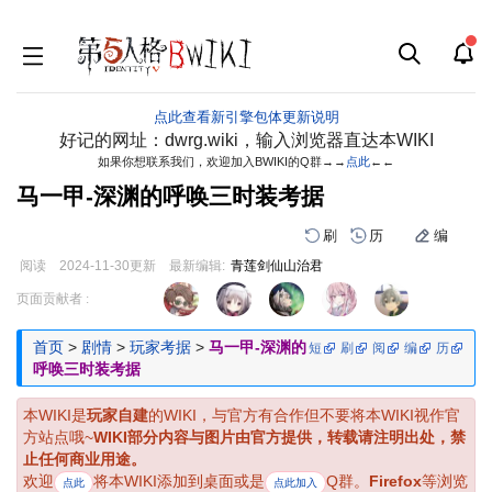
点此查看新引擎包体更新说明
好记的网址：dwrg.wiki，输入浏览器直达本WIKI
如果你想联系我们，欢迎加入BWIKI的Q群→→
点此
←←
马一甲-深渊的呼唤三时装考据
刷
历
编
阅读
2024-11-30
更新
最新编辑:
青莲剑仙山治君
跳
跳
页面贡献者 :
到
到
导
搜
首页
>
剧情
>
玩家考据
>
马一甲-深渊的
短
刷
阅
编
历
航
索
呼唤三时装考据
本WIKI是
玩家自建
的WIKI，与官方有合作但不要将本WIKI视作官
方站点哦~
WIKI部分内容与图片由官方提供，转载请注明出处，禁
止任何商业用途。
欢迎
将本WIKI添加到桌面或是
Q群。
Firefox
等浏览
点此
点此加入