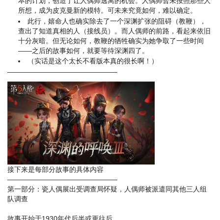
本的计划，创造了让人偶师逃离的机会。人偶师暂未按照那些人
所想，成为皮克曼新的模特。可未来究竟如何，难以确定。
此行，嬉命人也确实除去了一个深渊扩张的阻碍（教鞭），
查出了知道真相的人（接线员）。而人偶师的前路，看起来依旧
十分灰暗。但无论如何，教鞭的牺牲确实为她争取了一些时间
——之后的故事如何，就要等待深渊四了。
（实话是这个太长不看版本真的很长啊！）
————————————————
接下来是每部分故事的具体内容
————————————————
第一部分：瓷人偶展出受调查局怀疑，人偶师被派遣同其他三人组
队调查
故事开始于1930年代后半或更往后