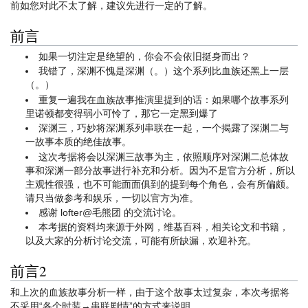
前如您对此不太了解，建议先进行一定的了解。
前言
如果一切注定是绝望的，你会不会依旧挺身而出？
我错了，深渊不愧是深渊（。）这个系列比血族还黑上一层
（。）
重复一遍我在血族故事推演里提到的话：如果哪个故事系列
里诺顿都变得弱小可怜了，那它一定黑到爆了
深渊三，巧妙将深渊系列串联在一起，一个揭露了深渊二与
一故事本质的绝佳故事。
这次考据将会以深渊三故事为主，依照顺序对深渊二总体故
事和深渊一部分故事进行补充和分析。因为不是官方分析，所以
主观性很强，也不可能面面俱到的提到每个角色，会有所偏颇。
请只当做参考和娱乐，一切以官方为准。
感谢 lofter@毛熊团 的交流讨论。
本考据的资料均来源于外网，维基百科，相关论文和书籍，
以及大家的分析讨论交流，可能有所缺漏，欢迎补充。
前言2
和上次的血族故事分析一样，由于这个故事太过复杂，本次考据将
不采用“各个时装→串联剧情”的方式来说明。