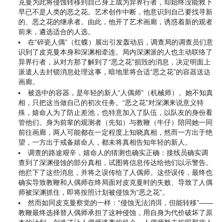
克曼为此将侵蚀转移到自己身上成为异界行者，却始终没能救下
早已不是人类的恶之花。艺术创作中断，他意识到自己要找寻新
的、恶之花的继承者。由此，他开了艺术画廊，诱惑着新的观者
前来，遴选适合的人选。
在“碎瓷人偶”（红蝶）展出引发轰动后，调查局的调查员们意
识到了皮克曼本身和深渊相牵连。局内深渊派的人也主动联络了
异界行者，从对方那了解到了“恶之花”损毁的消息，决定明面上
派遣人去封锁消息处理这事，暗地里将合适“恶之花”的容器送达
画廊。
被选中的容器，是年轻的新人“人偶师”（机械师）。她不知真
相，只把这当做自己的初次任务。“恶之花”对深渊来说意义特
殊，嬉命人为了防止差池，也特意加入了队伍，以队友的身份看
管他们。身为前辈的观测者（先知）与教鞭（牛仔）陪同她一同
前往画廊，两人可能都在一定程度上知晓真相，然而一方出于绝
望，一方出于戒备嬉命人，都未将真相告知年轻的新人。
调查的路途艰辛，嬉命人的猜测也确实正确：接线员确实调
查到了深渊侵蚀的部分真相，试图将信息传达给他们以示警告。
他拦下了这些消息，并将之误传给了人偶师。这些误传，最终也
确实导致教鞭和人偶师在终局面对皮克曼时的失败、导致了人偶
师被深渊抓住，即将按照计划被侵蚀为“恶之花”。
然而如同皮克曼察觉的一样：“侵蚀无法消弭，但能转移”——
教鞭最终选择替人偶师承担了这种侵蚀，用自身为代价破坏了原