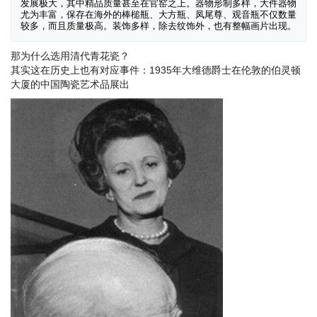
发展极大，其中精品质量甚至在官窑之上。器物形制多样，大件器物
尤为丰富，保存在海外的棒槌瓶、大方瓶、凤尾尊、观音瓶不仅数量
较多，而且质量极高。装饰多样，除去纹饰外，也有整幅画片出现。
那为什么选用清代青花瓷？
其实这在历史上也有对应事件：1935年大维德爵士在伦敦的伯灵顿
大厦的中国陶瓷艺术品展出