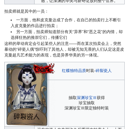
散，让深渊的华美与新奇绽放到整个世界。
拍卖师就是其中的一员：
一方面，他和皮克曼达成了合作，在自己的拍卖行上不断引
入皮克曼的作品进行拍卖；
另一方面，拍卖师知道部分有关“异界”和“恶之花”的内情，却
选择狂热的推崇它们，传播它们
这样的举动肯定会引起某些人的注意——而在某次拍卖会上，突然
暴动的“碎瓷人偶”惊吓到了其他人，却被无知无畏的人们认定这是皮
克曼超凡艺术能力的表现，也是异界华美的另一体现。
时装
红蝶
独特品质
时装-
碎裂瓷人
抽取
深渊珍宝Ⅲ
获得
备注
珍宝抽取
深渊珍宝Ⅲ限定独特时装