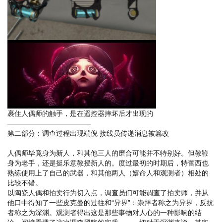
裹住人偶师的触手，是在遥控器摔坏后才出现的
————————————
第二部分：调查过程出现端倪 接线员传递消息被篡改
人偶师毕竟身为新人，和其他三人的磨合可能并不特别好。但教鞭
身为老手，还是挺乐意教授新人的。度过最初的时期后，特蕾西也
熟练使用上了自己的武器，和其他两人（嬉命人和观测者）相处的
比较不错。
以陶瓷人偶和拍卖行为切入点，调查员们可能调查了拍卖师，并从
他口中得知了一些皮克曼的过往和“异界”：崇拜者称之为异界，反抗
者称之为深渊。观测者得出这是那些事物对人心的一种影响的结