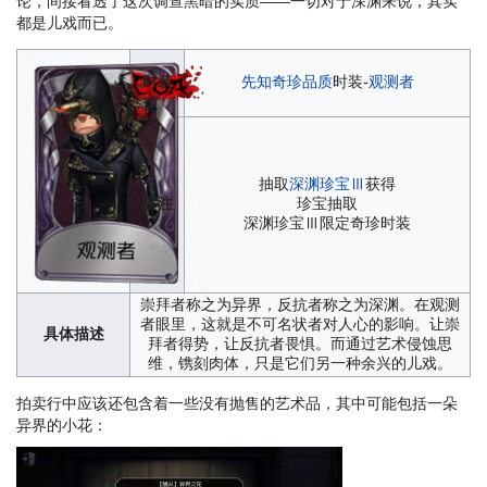
论，间接看透了这次调查黑暗的实质——一切对于深渊来说，其实
都是儿戏而已。
时装
先知
奇珍品质
时装-
观测者
抽取
深渊珍宝Ⅲ
获得
备注
珍宝抽取
深渊珍宝Ⅲ限定奇珍时装
崇拜者称之为异界，反抗者称之为深渊。在观测
者眼里，这就是不可名状者对人心的影响。让崇
具体描述
拜者得势，让反抗者畏惧。而通过艺术侵蚀思
维，镌刻肉体，只是它们另一种余兴的儿戏。
拍卖行中应该还包含着一些没有抛售的艺术品，其中可能包括一朵
异界的小花：