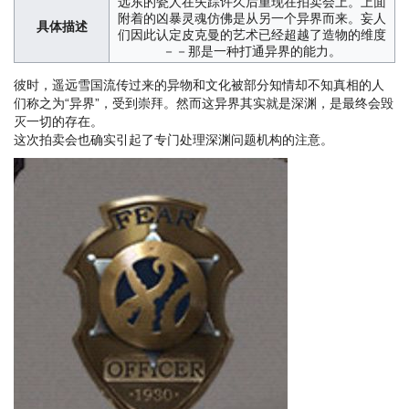
远东的瓷人在失踪许久后重现在拍卖会上。上面
附着的凶暴灵魂仿佛是从另一个异界而来。妄人
具体描述
们因此认定皮克曼的艺术已经超越了造物的维度
－－那是一种打通异界的能力。
彼时，遥远雪国流传过来的异物和文化被部分知情却不知真相的人
们称之为“异界”，受到崇拜。然而这异界其实就是深渊，是最终会毁
灭一切的存在。
这次拍卖会也确实引起了专门处理深渊问题机构的注意。