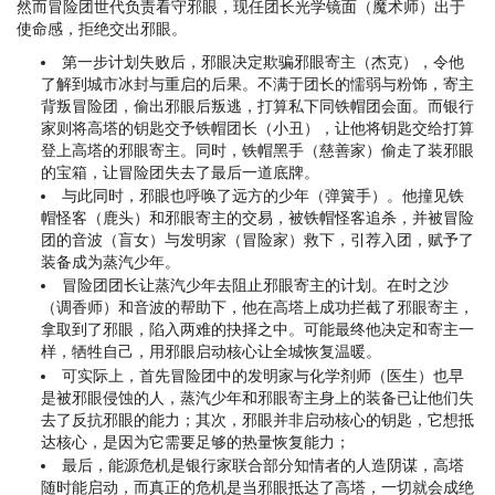
然而冒险团世代负责看守邪眼，现任团长光学镜面（魔术师）出于
使命感，拒绝交出邪眼。
第一步计划失败后，邪眼决定欺骗邪眼寄主（杰克），令他
了解到城市冰封与重启的后果。不满于团长的懦弱与粉饰，寄主
背叛冒险团，偷出邪眼后叛逃，打算私下同铁帽团会面。而银行
家则将高塔的钥匙交予铁帽团长（小丑），让他将钥匙交给打算
登上高塔的邪眼寄主。同时，铁帽黑手（慈善家）偷走了装邪眼
的宝箱，让冒险团失去了最后一道底牌。
与此同时，邪眼也呼唤了远方的少年（弹簧手）。他撞见铁
帽怪客（鹿头）和邪眼寄主的交易，被铁帽怪客追杀，并被冒险
团的音波（盲女）与发明家（冒险家）救下，引荐入团，赋予了
装备成为蒸汽少年。
冒险团团长让蒸汽少年去阻止邪眼寄主的计划。在时之沙
（调香师）和音波的帮助下，他在高塔上成功拦截了邪眼寄主，
拿取到了邪眼，陷入两难的抉择之中。可能最终他决定和寄主一
样，牺牲自己，用邪眼启动核心让全城恢复温暖。
可实际上，首先冒险团中的发明家与化学剂师（医生）也早
是被邪眼侵蚀的人，蒸汽少年和邪眼寄主身上的装备已让他们失
去了反抗邪眼的能力；其次，邪眼并非启动核心的钥匙，它想抵
达核心，是因为它需要足够的热量恢复能力；
最后，能源危机是银行家联合部分知情者的人造阴谋，高塔
随时能启动，而真正的危机是当邪眼抵达了高塔，一切就会成绝