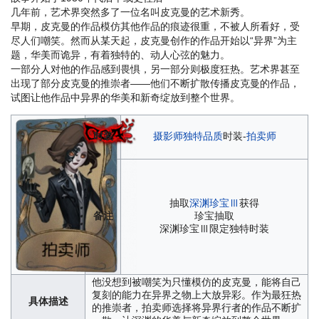
几年前，艺术界突然多了一位名叫皮克曼的艺术新秀。
早期，皮克曼的作品模仿其他作品的痕迹很重，不被人所看好，受
尽人们嘲笑。然而从某天起，皮克曼创作的作品开始以“异界”为主
题，华美而诡异，有着独特的、动人心弦的魅力。
一部分人对他的作品感到畏惧，另一部分则极度狂热。艺术界甚至
出现了部分皮克曼的推崇者——他们不断扩散传播皮克曼的作品，
试图让他作品中异界的华美和新奇绽放到整个世界。
时装
摄影师
独特品质
时装-
拍卖师
抽取
深渊珍宝Ⅲ
获得
备注
珍宝抽取
深渊珍宝Ⅲ限定独特时装
他没想到被嘲笑为只懂模仿的皮克曼，能将自己
复刻的能力在异界之物上大放异彩。作为最狂热
具体描述
的推崇者，拍卖师选择将异界行者的作品不断扩