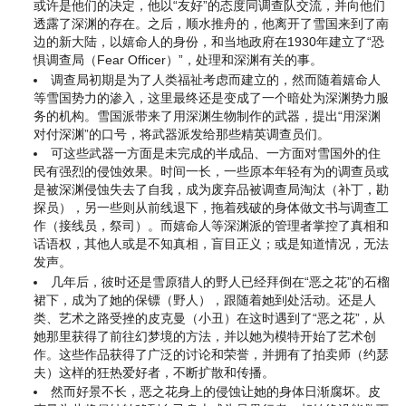
或许是他们的决定，他以“友好”的态度同调查队交流，并向他们
透露了深渊的存在。之后，顺水推舟的，他离开了雪国来到了南
边的新大陆，以嬉命人的身份，和当地政府在1930年建立了“恐
惧调查局（Fear Officer）”，处理和深渊有关的事。
调查局初期是为了人类福祉考虑而建立的，然而随着嬉命人
等雪国势力的渗入，这里最终还是变成了一个暗处为深渊势力服
务的机构。雪国派带来了用深渊生物制作的武器，提出“用深渊
对付深渊”的口号，将武器派发给那些精英调查员们。
可这些武器一方面是未完成的半成品、一方面对雪国外的住
民有强烈的侵蚀效果。时间一长，一些原本年轻有为的调查员或
是被深渊侵蚀失去了自我，成为废弃品被调查局淘汰（补丁，勘
探员），另一些则从前线退下，拖着残破的身体做文书与调查工
作（接线员，祭司）。而嬉命人等深渊派的管理者掌控了真相和
话语权，其他人或是不知真相，盲目正义；或是知道情况，无法
发声。
几年后，彼时还是雪原猎人的野人已经拜倒在“恶之花”的石榴
裙下，成为了她的保镖（野人），跟随着她到处活动。还是人
类、艺术之路受挫的皮克曼（小丑）在这时遇到了“恶之花”，从
她那里获得了前往幻梦境的方法，并以她为模特开始了艺术创
作。这些作品获得了广泛的讨论和荣誉，并拥有了拍卖师（约瑟
夫）这样的狂热爱好者，不断扩散和传播。
然而好景不长，恶之花身上的侵蚀让她的身体日渐腐坏。皮