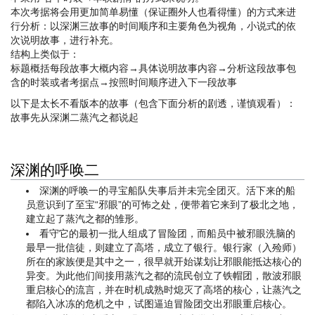
本次考据将会用更加简单易懂（保证圈外人也看得懂）的方式来进
行分析：以深渊三故事的时间顺序和主要角色为视角，小说式的依
次说明故事，进行补充。
结构上类似于：
标题概括每段故事大概内容→具体说明故事内容→分析这段故事包
含的时装或者考据点→按照时间顺序进入下一段故事
以下是太长不看版本的故事（包含下面分析的剧透，谨慎观看）：
故事先从深渊二蒸汽之都说起
深渊的呼唤二
深渊的呼唤一的寻宝船队失事后并未完全团灭。活下来的船
员意识到了至宝“邪眼”的可怖之处，便带着它来到了极北之地，
建立起了蒸汽之都的雏形。
看守它的最初一批人组成了冒险团，而船员中被邪眼洗脑的
最早一批信徒，则建立了高塔，成立了银行。银行家（入殓师）
所在的家族便是其中之一，很早就开始谋划让邪眼能抵达核心的
异变。为此他们间接用蒸汽之都的流民创立了铁帽团，散波邪眼
重启核心的流言，并在时机成熟时熄灭了高塔的核心，让蒸汽之
都陷入冰冻的危机之中，试图逼迫冒险团交出邪眼重启核心。