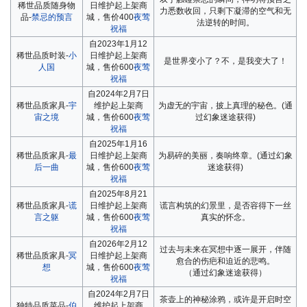
稀世品质随身物
日维护起上架商
力悉数收回，只剩下凝滞的空气和无
品-
禁忌的预言
城，售价400
夜莺
法逆转的时间。
祝福
自2023年1月12
稀世品质时装-
小
日维护起上架商
是世界变小了？不，是我变大了！
人国
城，售价600
夜莺
祝福
自2024年2月7日
稀世品质家具-
宇
维护起上架商
为虚无的宇宙，披上真理的秘色。(通
宙之境
城，售价600
夜莺
过幻象迷途获得)
祝福
自2025年1月16
稀世品质家具-
最
日维护起上架商
为易碎的美丽，奏响终章。(通过幻象
后一曲
城，售价600
夜莺
迷途获得)
祝福
自2025年8月21
稀世品质家具-
谎
日维护起上架商
谎言构筑的幻景里，是否容得下一丝
言之躯
城，售价600
夜莺
真实的怀念。
祝福
自2026年2月12
过去与未来在冥想中逐一展开，伴随
稀世品质家具-
冥
日维护起上架商
愈合的伤疤和迫近的悲鸣。
想
城，售价600
夜莺
（通过幻象迷途获得）
祝福
自2024年2月7日
茶壶上的神秘涂鸦，或许是开启时空
独特品质菜品-
伯
维护起上架商