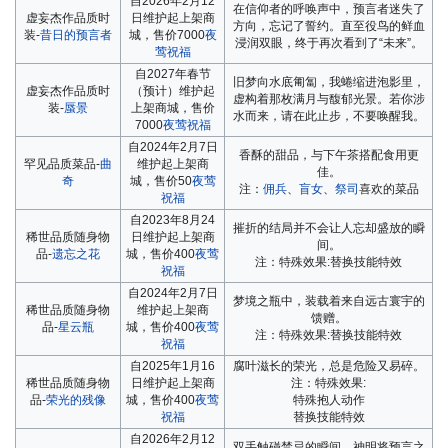
自2026年2月12
在信仰者的呼唤声中，预言者迷失了
虚妄杰作品质时
日维护起上架商
方向，忘记了誓约。直至役鸟的鲜血
装-
昔日的预言者
城，售价7000
夜
浸润双眼，终于再次看到了“未来”。
莺祝福
自2027年春节
旧梦向水底匍匐，我蜷缩进泡影里，
虚妄杰作品质时
（预计）维护起
虚构着那枚满月与馥郁光景。若你涉
装-
蜃景
上架商城，售价
水而来，请在此止步，不要唤醒我。
7000
夜莺祝福
自2024年2月7日
香酥的甜品，与下午茶搭配食用更
罕见品质菜品-
曲
维护起上架商
佳。
奇
城，售价50
夜莺
注：
佣兵
、
盲女
、
祭司
喜欢的菜品
祝福
自2023年8月24
摧折的结局并不会让人忘却盛放的瞬
稀世品质随身物
日维护起上架商
间。
品-
遗忘之花
城，售价400
夜莺
注：特殊效果:替换技能特效
祝福
自2024年2月7日
梦境之瓶中，装载着来自远古寰宇的
稀世品质随身物
维护起上架商
馈赠。
品-
星云瓶
城，售价400
夜莺
注：特殊效果:替换技能特效
祝福
自2025年1月16
腐叶滋长的荣光，总是危险又易碎。
稀世品质随身物
日维护起上架商
注：特殊效果:
品-
荣光的残像
城，售价400
夜莺
特殊抱人动作
祝福
替换技能特效
自2026年2月12
双手触碰禁忌的瞬间，神明将预言之