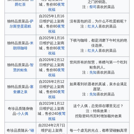
之门的钥匙。
爵红茶
城，售价80
夜莺
注：
祭司
喜欢的菜品
祝福
自2025年1月16
独特品质菜品-
萨
日维护起上架商
没有面包的话，为什么不吃蛋糕呢？
尔斯堡蛋霜糕
城，售价80
夜莺
注：
红夫人
喜欢的菜品
祝福
自2025年1月16
下棋与咖啡，都是消磨下午时光的绝
独特品质菜品-
米
日维护起上架商
佳选择。
朗琪咖啡
城，售价80
夜莺
注：
红夫人
喜欢的菜品
祝福
自2026年2月12
世间所有的智慧，将赠与第一个吃到
独特品质菜品-
智
日维护起上架商
鲑鱼的人。
慧的鲑鱼
城，售价80
夜莺
注：
先知
喜欢的菜品
祝福
自2026年2月12
如果看到祈愿者的真诚，泉水会满足
独特品质菜品-
塞
日维护起上架商
愿望。
奎娜之泉
城，售价80
夜莺
注：
先知
喜欢的菜品
祝福
自2023年1月12
这个人偶，总觉得在哪里见过？
奇珍品质随身物
日维护起上架商
注：特殊效果：
品-
小人偶
城，售价240
夜莺
挖取密码书页时增加额外效果
祝福
自2024年2月7日
奇珍品质随从-
“碰
维护起上架商
每一个虚无的光点，都希望碰触真理