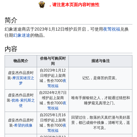
，请注意本页面内容时效性
简介
幻象迷途商店于2023年1月12日维护后开启，可使用
夜莺祝福
兑换
往期
幻象迷途
的物品。
内容
价格与可购买时
物品简介
描述与备注
间
自2023年1月12
虚妄杰作品质时
日维护起上架商
装-
摩涅莫绪涅之
记忆，是痛苦的霓裳。
城，售价7000
夜
梦
莺祝福
自2024年2月7日
虚妄杰作品质时
维护起上架商
唯有手握银钥之人，才能通过猜想和
装-
犹格·索托斯之
城，售价7000
夜
睡梦窥见真理之门。
使
莺祝福
自2025年1月16
回望过往，散落的天真烂漫与美好愿
虚妄杰作品质时
日维护起上架商
景，都已成镜中残像，清晰可见，遥
装-
希望的残像
城，售价7000
夜
不可及。
莺祝福