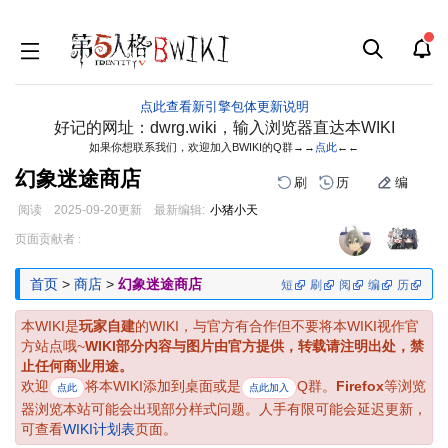
点此查看新引擎包体更新说明
好记的网址：dwrg.wiki，输入浏览器直达本WIKI
如果你想联系我们，欢迎加入BWIKI的Q群→→
点此
←←
幻象迷途商店
刷
历
编
阅读
2025-09-20
更新
最新编辑:
小猪小天
跳
跳
页面贡献者 :
到
到
导
搜
首页
>
商店
>
幻象迷途商店
短
刷
阅
编
历
航
索
本WIKI是
玩家自建
的WIKI，与官方有合作但不要将本WIKI视作官
方站点哦~
WIKI部分内容与图片由官方提供，转载请注明出处，禁
止任何商业用途。
欢迎
将本WIKI添加到桌面或是
Q群。
Firefox
等浏览
点此
点此加入
器浏览本站可能会出现部分样式问题。人手有限可能会延迟更新，
可查看
WIKI计划表
页面。