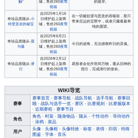
触”
城，售价260
夜莺
的彼岸。
祝福
自2025年1月16
在一切被欲望与恶意的吞噬前，那只
奇珍品质随从-
小
日维护起上架商
带来厄运的宝匣中，或者只藏着最单
特里亚农的秘宝
城，售价260
夜莺
纯的愿望。
祝福
自2025年8月21
奇珍品质随从-
晨
日维护起上架商
今日的追悔，无法拯救昨日的灵魂。
与暮
城，售价260
夜莺
祝福
自2026年2月12
奇珍品质随从-
潜
日维护起上架商
易形者会化作世间万物，遵从旧神的
行
城，售价260
夜莺
指引，完成潜行的使命。
祝福
WIKI导览
赛事首页
·
赛事导航
·
战队导航
·
选手导航
·
赛事回
赛事
顾
·
战队与选手一览
·
赛区
·
比赛规则
·
比赛服版本
·
近期赛程
·
赛事节目
角色
·
时装
·
随身物品
·
随从
·
个性动作
·
等待动作
角色
·
涂鸦
·
菜品
头像
·
头像框
·
头像特效
·
标签
·
表情
·
归宿
·
特殊
用户
图鉴
·
字体
·
音乐