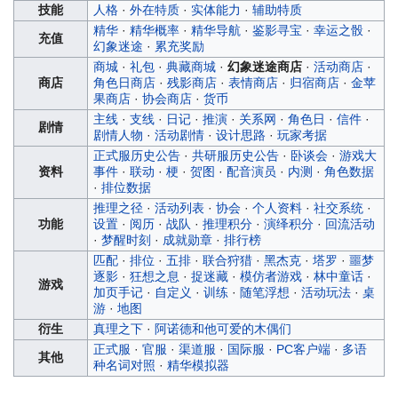
技能
人格
·
外在特质
·
实体能力
·
辅助特质
精华
·
精华概率
·
精华导航
·
鉴影寻宝
·
幸运之骰
·
充值
幻象迷途
·
累充奖励
商城
·
礼包
·
典藏商城
·
幻象迷途商店
·
活动商店
·
商店
角色日商店
·
残影商店
·
表情商店
·
归宿商店
·
金苹
果商店
·
协会商店
·
货币
主线
·
支线
·
日记
·
推演
·
关系网
·
角色日
·
信件
·
剧情
剧情人物
·
活动剧情
·
设计思路
·
玩家考据
正式服历史公告
·
共研服历史公告
·
卧谈会
·
游戏大
资料
事件
·
联动
·
梗
·
贺图
·
配音演员
·
内测
·
角色数据
·
排位数据
推理之径
·
活动列表
·
协会
·
个人资料
·
社交系统
·
功能
设置
·
阅历
·
战队
·
推理积分
·
演绎积分
·
回流活动
·
梦醒时刻
·
成就勋章
·
排行榜
匹配
·
排位
·
五排
·
联合狩猎
·
黑杰克
·
塔罗
·
噩梦
逐影
·
狂想之息
·
捉迷藏
·
模仿者游戏
·
林中童话
·
游戏
加页手记
·
自定义
·
训练
·
随笔浮想
·
活动玩法
·
桌
游
·
地图
衍生
真理之下
·
阿诺德和他可爱的木偶们
正式服
·
官服
·
渠道服
·
国际服
·
PC客户端
·
多语
其他
种名词对照
·
精华模拟器