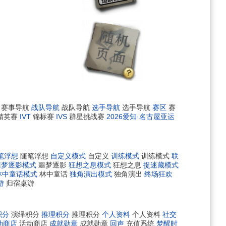
赛事导航
战队导航
战队导航
选手导航
选手导航
赛区
赛
精英赛
IVT
锦标赛
IVS
群星挑战赛
2026爱知·名古屋亚运
笔浮想
随笔浮想
自定义模式
自定义
训练模式
训练模式
联
噩梦逐影模式
噩梦逐影
狂想之息模式
狂想之息
捉迷藏模式
林中童话模式
林中童话
独角演出模式
独角演出
终场狂欢
游
归宿桌游
积分
演绎积分
推理积分
推理积分
个人资料
个人资料
社交
动商店
活动商店
成就勋章
成就勋章
回声
充值系统
梦醒时