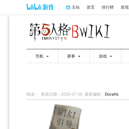
主站
首页
排行榜
发现
导航
赛事
游戏
阅读：
更新日期：
2026-07-26
最新编辑：
DoraHz
跳
跳
到
到
导
搜
航
索