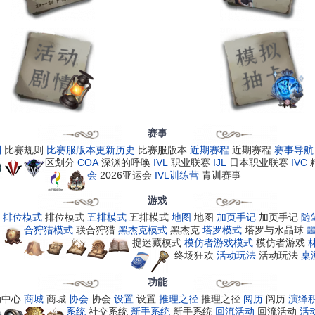
赛事
则
比赛规则
比赛服版本更新历史
比赛服版本
近期赛程
近期赛程
赛事导航
区划分
COA
深渊的呼唤
IVL
职业联赛
IJL
日本职业联赛
IVC
会
2026亚运会
IVL训练营
青训赛事
游戏
排位模式
排位模式
五排模式
五排模式
地图
地图
加页手记
加页手记
随
合狩猎模式
联合狩猎
黑杰克模式
黑杰克
塔罗模式
塔罗与水晶球
捉迷藏模式
模仿者游戏模式
模仿者游戏
终场狂欢
活动玩法
活动玩法
桌
功能
动中心
商城
商城
协会
协会
设置
设置
推理之径
推理之径
阅历
阅历
演绎
系统
社交系统
新手系统
新手系统
回流活动
回流活动
活