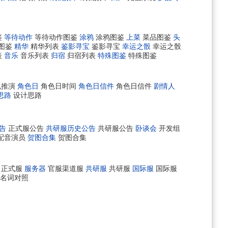
鉴
等待动作
等待动作图鉴
涂鸦
涂鸦图鉴
上菜
菜品图鉴
头
图鉴
精华
精华列表
鉴影寻宝
鉴影寻宝
幸运之骰
幸运之骰
表
音乐
音乐列表
归宿
归宿列表
特殊图鉴
特殊图鉴
色推演
角色日
角色日时间
角色日信件
角色日信件
剧情人
思路
设计思路
告
正式服公告
共研服历史公告
共研服公告
卧谈会
开发组
配音演员
贺图合集
贺图合集
正式服
服务器
官服渠道服
共研服
共研服
国际服
国际服
名词对照