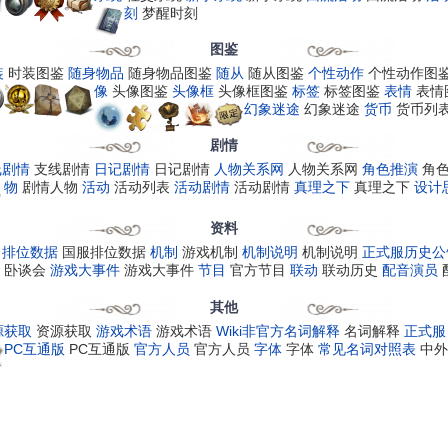
刻
梦醒时刻
图鉴
装
时装图鉴
随身物品
随身物品图鉴
随从
随从图鉴
个性动作
个性动作图
像
头像图鉴
头像框
头像框图鉴
标签
标签图鉴
表情
表情
幻象迷途
幻象迷途
货币
货币列
剧情
线剧情
支线剧情
日记剧情
日记剧情
人物关系网
人物关系网
角色推演
角
物
剧情人物
活动
活动列表
活动剧情
活动剧情
真理之下
真理之下
设计
资料
排位数据
国服排位数据
机制
游戏机制
机制说明
机制说明
正式服历史公
卧谈会
游戏大事件
游戏大事件
节目
官方节目
联动
联动历史
配音演员
其他
源获取
资源获取
游戏术语
游戏术语
Wiki非官方名词解释
名词解释
正式服
PC互通版
PC互通版
官方人员
官方人员
字体
字体
常见名词对照表
中外