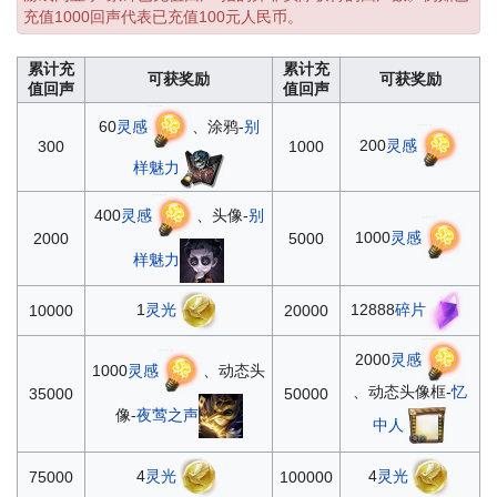
充值1000回声代表已充值100元人民币。
累计充
累计充
可获奖励
可获奖励
值回声
值回声
60
灵感
、涂鸦-
别
200
灵感
300
1000
样魅力
400
灵感
、头像-
别
1000
灵感
2000
5000
样魅力
1
灵光
12888
碎片
10000
20000
2000
灵感
1000
灵感
、动态头
、动态头像框-
忆
35000
50000
像-
夜莺之声
中人
4
灵光
4
灵光
75000
100000