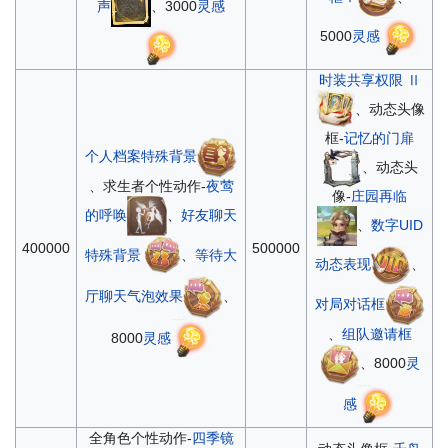
声
、3000
灵感
5000
灵感
时装共享权限 Ⅱ
、动态头像
框-
记忆的门扉
个人档案特殊背景
、动态头
、求生者个性动作-
夜莺
像-
庄园再临
的呼唤
、
好友聊天
、
数字UID
400000
500000
特殊背景
、
等待大
动态表现
、
厅聊天气泡效果
、
对局对话框
、
组队邀请框
8000
灵感
、8000
灵
感
全角色个性动作-
四季镜