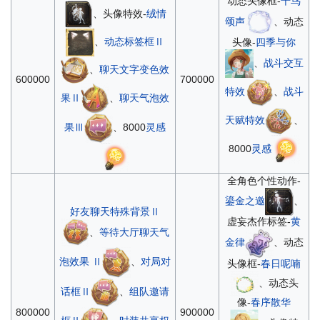
动态头像框-
千鸟
、头像特效-
绒情
颂声
、动态
、
动态标签框Ⅱ
头像-
四季与你
、
战斗交互
、
聊天文字变色效
600000
700000
特效
、
战斗
果Ⅱ
、
聊天气泡效
天赋特效
、
果Ⅲ
、8000
灵感
8000
灵感
全角色个性动作-
鎏金之邀
、
好友聊天特殊背景Ⅱ
虚妄杰作标签-
黄
、
等待大厅聊天气
金律
、动态
泡效果 Ⅱ
、
对局对
头像框-
春日呢喃
、动态头
话框Ⅱ
、
组队邀请
像-
春序散华
800000
900000