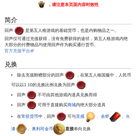
，请注意本页面内容时效性
简介
回声
是第五人格游戏的基础货币，也是内购物品之一。
回声仅可通过充值获得，没有免费获得的途径，第五人格游戏内绝
大部分的付费物品均使用回声作为购买通行货币。
官方充值平台
兑换
除去充值附赠部分的回声
，在第五人格国服中，人民币
可以以1:10的兑换比例兑换为回声
回声
不可由其他游戏内道具兑换而得
回声
可用于直接购买
商城
内绝大部分道具
在
常驻货币
中，回声
可与
灵感
、
余烬
、
火
漆
、
奥利司金币
直接
单向兑换