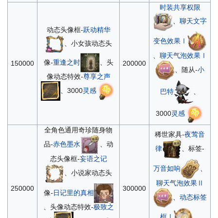
时装共享权限
、
聊天文字
动态头像框-
跃动精华
变色效果Ⅰ
、小女孩动态头
、
聊天气泡效果Ⅰ
像-
重逢之时
、头
150000
200000
、随从-
小
像动态特效-
尊享之声
、3000
灵感
巴特
、
3000
灵感
全角色通用奇珍随身物
稀世家具-
夜莺音
品-
赤色墨水
、动
律
、标签-
态头像框-
妄语之记
万音如响
、
、小说家动态头
聊天气泡效果Ⅱ
250000
300000
像-
日记里的真相
、
动态标签
、头像动态特效-
极致之
框Ⅰ
、