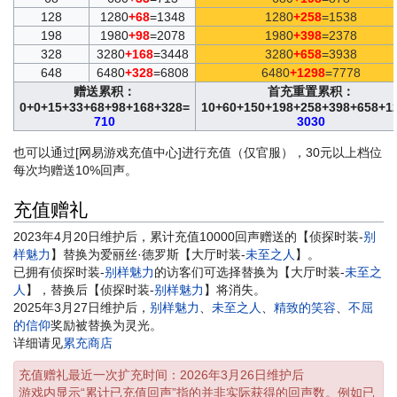
128
1280
+68
=1348
1280
+258
=1538
198
1980
+98
=2078
1980
+398
=2378
328
3280
+168
=3448
3280
+658
=3938
648
6480
+328
=6808
6480
+1298
=7778
赠送累积：
首充重置累积：
0+0+15+33+68+98+168+328=
10+60+150+198+258+398+658+1
710
3030
也可以通过[网易游戏充值中心]进行充值（仅官服），30元以上档位
每次均赠送10%回声。
充值赠礼
2023年4月20日维护后，累计充值10000回声赠送的【侦探时装-
别
样魅力
】替换为爱丽丝·德罗斯【大厅时装-
未至之人
】。
已拥有侦探时装-
别样魅力
的访客们可选择替换为【大厅时装-
未至之
人
】，替换后【侦探时装-
别样魅力
】将消失。
2025年3月27日维护后，
别样魅力
、
未至之人
、
精致的笑容
、
不屈
的信仰
奖励被替换为灵光。
详细请见
累充商店
充值赠礼最近一次扩充时间：2026年3月26日维护后
游戏内显示“累计已充值回声”指的并非实际获得的回声数。例如已