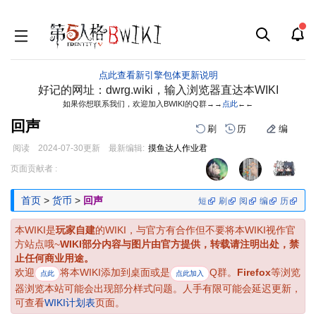
点此查看新引擎包体更新说明
好记的网址：dwrg.wiki，输入浏览器直达本WIKI
如果你想联系我们，欢迎加入BWIKI的Q群→→
点此
←←
回声
刷
历
编
阅读
2024-07-30
更新
最新编辑:
摸鱼达人作业君
跳
跳
页面贡献者 :
到
到
导
搜
首页
>
货币
>
回声
短
刷
阅
编
历
航
索
本WIKI是
玩家自建
的WIKI，与官方有合作但不要将本WIKI视作官
方站点哦~
WIKI部分内容与图片由官方提供，转载请注明出处，禁
止任何商业用途。
欢迎
将本WIKI添加到桌面或是
Q群。
Firefox
等浏览
点此
点此加入
器浏览本站可能会出现部分样式问题。人手有限可能会延迟更新，
可查看
WIKI计划表
页面。