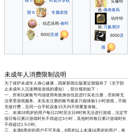
框Ⅱ
、
时装共享权
、头像特
效-
倦倚春风
限Ⅲ
、
专属表情
、动作特
、动态涂鸦-
春时
效-
万象潮汐
、8000
灵感
、8000
灵
感
未成年人消费限制说明
为了保护未成年人身心健康，国家新闻出版署近期颁布了《关于防
止未成年人沉迷网络游戏的通知》，部分规则如下：
一、所有玩家账号均须使用有效身份信息进行实名注册，否则将无
法享受游戏服务。未实名注册的账号最多只能体验1小时游戏，不能
充值付费，且同一台手机设备15天内不得重复体验。
二、未满18周岁的用户每日22时至次日8时将无法进行游戏，法定节
假日每日累计游戏时长不得超过3小时，其他时间每日累计游戏时长
不得超过1.5小时。
三、未满8周岁的用户不可充值，8周岁以上未满16周岁的用户，单