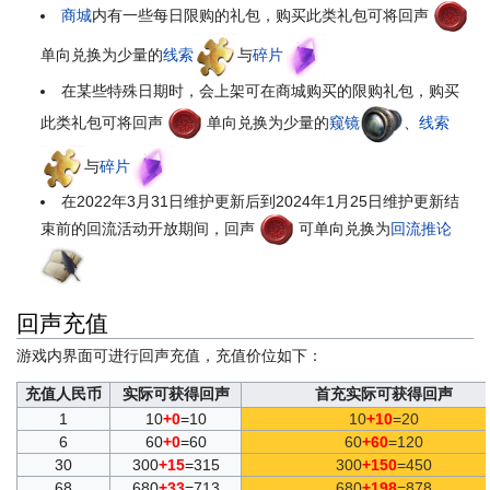
商城
内有一些每日限购的礼包，购买此类礼包可将回声
单向兑换为少量的
线索
与
碎片
在某些特殊日期时，会上架可在商城购买的限购礼包，购买
此类礼包可将回声
单向兑换为少量的
窥镜
、
线索
与
碎片
在2022年3月31日维护更新后到2024年1月25日维护更新结
束前的回流活动开放期间，回声
可单向兑换为
回流推论
回声充值
游戏内界面可进行回声充值，充值价位如下：
充值人民币
实际可获得回声
首充实际可获得回声
1
10
+0
=10
10
+10
=20
6
60
+0
=60
60
+60
=120
30
300
+15
=315
300
+150
=450
68
680
+33
=713
680
+198
=878