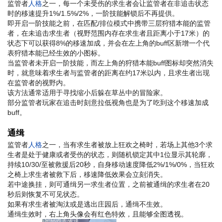
监管者
人格
之一，每一个未受伤的求生者会让监管者在非追击状态
时的移速提升1%/1.5%/2%，一阶技能解锁后不再提供。
即开启一阶技能之前，在匹配/排位模式中携带三层狩猎本能的监管
者，在未追击求生者（视野范围内存在求生者且距离小于17米）的
状态下可以获得8%的移速加成，并会在左上角的buff区新增一个代
表狩猎本能已经生效的小图标。
当监管者未开启一阶技能，而左上角的狩猎本能buff图标却突然消失
时，就意味着求生者与监管者的距离在约17米以内，且求生者出现
在监管者的视野内。
该方法通常适用于寻找缩小后躲在草丛中的冒险家。
部分监管者玩家在追击时刻意拉低视角也是为了吃到这个移速加成
buff。
通缉
监管者
人格
之一，当有求生者被放上狂欢之椅时，若场上其他3个求
生者是处于健康或者受伤的状态，则随机锁定其中1位显示其轮廓，
持续10/30/至被救援后20秒，自身移动速度降低2%/1%/0%，当狂欢
之椅上求生者被救下后，移速降低效果会立刻消失。
若中途换挂，则可通缉另一求生者位置，之前被通缉的求生者在20
秒后则恢复不可见状态。
如果有求生者被淘汰或是逃出庄园后，通缉不生效。
通缉生效时，右上角头像会有红色特效，且能够全图透视。