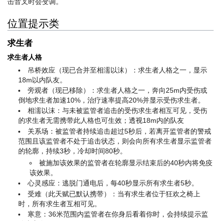
击音叉时会变调。
位置提示类
求生者
求生者人格
吊桥效应（现已合并至相濡以沫）：求生者人格之一，显示
18m以内队友。
旁观者（现已移除）：求生者人格之一，奔向25m内受伤或
倒地求生者加速10%，治疗速率提高20%并显示受伤求生者。
相濡以沫：与未被监管者追击的受伤求生者相互可见，受伤
的求生者无需携带此人格也可生效；透视18m内的队友
关系场：被监管者持续追击超过5秒后，若离开监管者的警戒
范围且该监管者不处于追击状态，则会向所有求生者显示监管者
的轮廓，持续3秒，冷却时间80秒。
被施加该效果的监管者在轮廓显示结束后的40秒内将免疫
该效果。
心灵感应：逃脱门通电后，每40秒显示所有求生者5秒。
受难（此天赋已默认携带）：当有求生者位于狂欢之椅上
时，所有求生者互相可见。
寒意：36米范围内监管者在你身后看着你时，会持续提示监