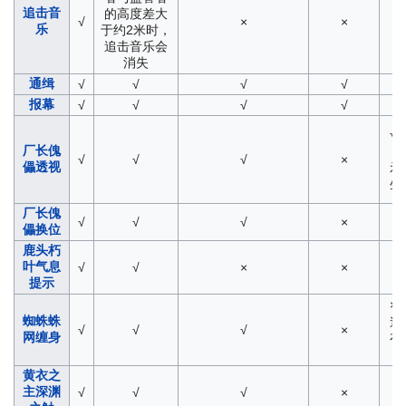
追击音
的高度差大
√
×
×
乐
于约2米时，
追击音乐会
消失
通缉
√
√
√
√
报幕
√
√
√
√
√
厂长傀
√
√
√
×
儡透视
示
生
厂长傀
√
√
√
×
儡换位
鹿头朽
叶气息
√
√
×
×
提示
×
蜘蛛蛛
道
√
√
√
×
网缠身
有
黄衣之
主深渊
√
√
√
×