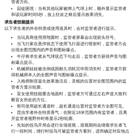
管者方向。
囚徒困境：当有其他玩家被绑上气球上时，额外显示监管者
和该玩家时间5秒，放上狂欢之椅后显示效果消失。
求生者技能提示
以下求生者的外在特质或使用道具时，会对监管者进行提示。
当玩具商使用滑翔翼时，监管者屏幕会出现箭头符号。
当飞行家在悬停状态下使用飞行器进行喷射时，监管者方会
出现全图范围内的声音和图标爆点。
牛仔将求生者从气球状态下勾走后，监管者方获得声音与图
标爆点提示。
机械师娃娃被击倒或因耐久消耗完毕而消失时，监管者方获
得机械师本人的全图声音与图标爆点提示。
入殓师附容返生效果激活后，灵柩的位置对全图范围内的监
管者方显示轮廓。
盲女使用技能重击地面时，监管者方可通过左右声道大致判
断盲女所处的方位。
祭司使用超长通道时，超长通道位置对监管者方全图可见。
昆虫学者外在特质香气：在附近18米范围内有监管者，且离
开监管者视野外时将显示2秒轮廓。
先知的役鸟开局会进行全场巡视，巡视期间会绕着求生者飞
行一段时间，绕行时役鸟可被监管者方看到，进而确定对应地点