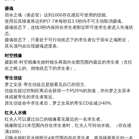
摄魂
宿伞之魂（谢必安）达到1000存在感后可使用的技能。
使用后其移速将达到约7.7米每秒且3.5秒内不可主动取消摄魂。
摄魂状态下，连续3秒内保持在求生者附近即可使求生者进入失魂状
态。
摄魂状态下，只要处于可行动状态下的求生者位于宿伞之魂附近，
其头顶均会出现摄魂进度条。
时空残像
摄影师·时空残像生效时镜头将面向全图范围内最近的求生者（含狂
欢之椅上的、倒地状态下的求生者）。
寄生信徒
梦之女巫·寄生信徒总是能看见自己的宿主。
信徒在超过控制距离后会获得一个约25%的加速，并向梦之女巫本
体或被寄生的求生者靠近。
原生信徒命中求生者后，梦之女巫的寄生CD会减少40%。
红夫人水镜
红夫人可以通过自己的镜像看见最近的一名求生者。
镜像附近21米范围内存在求生者时，红夫人可转动水镜。（存在感
满1000）
召唤水镜时若水镜附近4米范围内存在求生者，将选择最靠近的一名