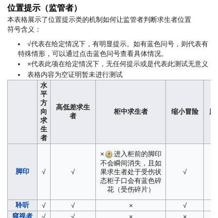
位置提示（监管者）
本表格展示了位置提示类的机制如何让监管者判断求生者位置
符号含义：
√代表在给定情况下，有明显提示。如有蓝色问号，则代表有
特殊情形，可以通过点击蓝色问号查看具体情况。
×代表此项在给定情况下，无任何提示或是代表此测试无意义
表格内容为空证明暂未进行测试
水
平
方
高低差求生
向
柜中求生者
缩小冒险
魔
者
求
生
者
×
进入柜前的脚印
不会瞬间消失，且如
脚印
√
√
果求生者处于受伤状
√
态柜子口会有蓝色碎
花（受伤碎片）
聆听
√
√
×
√
窥视者
√
√
×
×