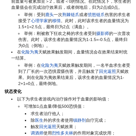
前血量可被累加至＞2，或者＜0的情况。在此情况下，求生者的
血量值会在完成治疗效果后，或者倒地后，归为2点或0点。
举例：受到
鹿头
一次
荆棘链爪
或者
愤怒链爪
伤害的求生者
接受了
心理学家
的
移情
。此时，此时该求生者的血量情况为
1.5+1=2.5点，最终归为2点（满血）。
举例：刚被救下狂欢之椅的求生者受到
摄影师
的一次普攻
伤害。此时，该求生者的血量情况为1-1.5=-0.5点，最终归
为0点（倒地）。
在
化险为夷
天赋效果触发期间，血量情况会在效果结束时统
一结算。
举例：在
化险为夷
天赋效果触发期间，一名半血求生者受
到了厂长的一次恐惧震慑伤害，并且触发了
回光返照
天赋效
果。则在化险为夷效果结束后，该求生者的血量情况为1-
2+1=0点，最终倒地。
状态变化
以下为求生者游戏内治疗操作对于血量的影响值：
可增加1点血量/降低500恐惧值：
求生者治疗他人；
除
医生
外的求生者使用
镇静剂
自疗完成；
触发
回光返照
天赋效果；
调酒师
使用
烈性多夫林
的作用对象完成饮用；