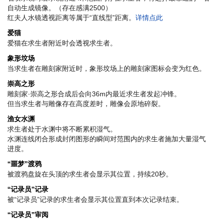
自动生成镜像。（存在感满2500）
红夫人水镜透视距离等属于“直线型”距离。
详情点此
爱猫
爱猫在求生者附近时会透视求生者。
象形坟场
当求生者在雕刻家附近时，象形坟场上的雕刻家图标会变为红色。
崇高之形
雕刻家·崇高之形合成后会向36m内最近求生者发起冲锋。
但当求生者与雕像存在高度差时，雕像会原地碎裂。
渔女水渊
求生者处于水渊中将不断累积湿气。
水渊连线闭合形成封闭图形的瞬间对范围内的求生者施加大量湿气
进度。
“噩梦”渡鸦
被渡鸦盘旋在头顶的求生者会显示其位置，持续20秒。
“记录员”记录
被“记录员”记录的求生者会显示其位置直到本次记录结束。
“记录员”审阅