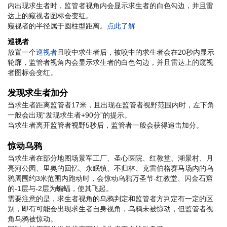
内出现求生者时，监管者视角内会显示求生者的白色勾边，并且雷
达上的窥视者图标会变红。
窥视者的半径属于圆柱型距离。
点此了解
巡视者
放置一个
巡视者
且咬中求生者后，被咬中的求生者会在20秒内显示
轮廓，监管者视角内会显示求生者的白色勾边，并且雷达上的窥视
者图标会变红。
发现求生者加分
当求生者距离监管者17米，且出现在监管者视野范围内时，左下角
一般会出现“发现求生者+90分”的提示。
当求生者离开监管者视野5秒后，监管者一般会获得追击加分。
惊动乌鸦
当求生者在部分地图场景
军工厂、圣心医院、红教堂、湖景村、月
亮河公园、里奥的回忆、永眠镇、不归林、克雷伯格赛马场
内的乌
鸦周围约3米范围内跑动时，会惊动乌鸦
万圣节-红教堂、闪金石窟
的-1层与-2层为蝙蝠
，使其飞起。
需要注意的是，求生者视角的乌鸦判定和监管者方判定有一定的区
别，即有可能会出现求生者自身视角，乌鸦未被惊动，但监管者视
角乌鸦被惊动。