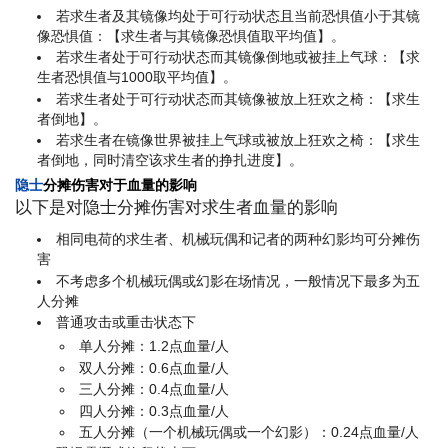
若求生者及其镜像均处于可行动状态且当前恐惧值小于其镜
像恐惧值：【求生者与其镜像恐惧值取平均值】。
若求生者处于可行动状态而其镜像倒地或被挂上气球：【求
生者恐惧值与1000取平均值】。
若求生者处于可行动状态而其镜像被放上狂欢之椅：【求生
者倒地】。
若求生者在镜像世界被挂上气球或被放上狂欢之椅：【求生
者倒地，同时清空该求生者的挣扎进度】。
隐士
分摊伤害对于血量的影响
以下是对隐士分摊伤害对求生者血量的影响
相同电荷的求生者、机械玩偶和记者的两种幻影均可分摊伤
害
不考虑多个机械玩偶或幻影在场情况，一般情况下最多为五
人分摊
普通攻击或重击状态下
单人分摊：1.2点血量/人
双人分摊：0.6点血量/人
三人分摊：0.4点血量/人
四人分摊：0.3点血量/人
五人分摊（一个机械玩偶或一个幻影）：0.24点血量/人