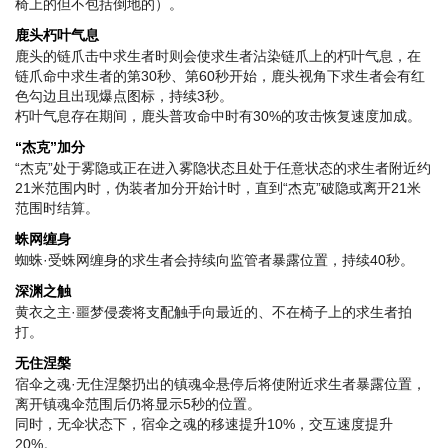
椅上的但不包括倒地的）。
鹿头朽叶气息
鹿头的链爪击中求生者时则会使求生者沾染链爪上的朽叶气息，在
链爪命中求生者的第30秒、第60秒开始，鹿头视角下求生者会有红
色勾边且出现爆点图标，持续3秒。
朽叶气息存在期间，鹿头普攻命中时有30%的攻击恢复速度加成。
“杰克”加分
“杰克”处于雾隐或正在进入雾隐状态且处于任意状态的求生者附近约
21米范围内时，伪装者加分开始计时，直到“杰克”破隐或离开21米
范围时结算。
蛛网缠身
蜘蛛·受蛛网缠身的求生者会持续向监管者暴露位置，持续40秒。
深渊之触
黄衣之主·噩梦侵袭将支配触手向最近的、不在椅子上的求生者拍
打。
无住涅槃
宿伞之魂·无住涅槃扔出的镇魂伞悬停后将使附近求生者暴露位置，
离开镇魂伞范围后仍将显示5秒的位置。
同时，无伞状态下，宿伞之魂的移速提升10%，交互速度提升
20%。