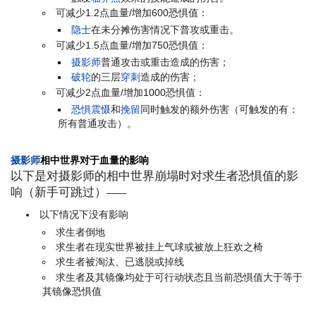
可减少1.2点血量/增加600恐惧值：
隐士
在未分摊伤害情况下普攻或重击。
可减少1.5点血量/增加750恐惧值：
摄影师
普通攻击或重击造成的伤害；
破轮
的三层
穿刺
造成的伤害；
可减少2点血量/增加1000恐惧值：
恐惧震慑
和
挽留
同时触发的额外伤害（可触发的有：
所有普通攻击）。
摄影师
相中世界对于血量的影响
以下是对摄影师的相中世界崩塌时对求生者恐惧值的影
响（新手可跳过）
——
以下情况下没有影响
求生者倒地
求生者在现实世界被挂上气球或被放上狂欢之椅
求生者被淘汰、已逃脱或掉线
求生者及其镜像均处于可行动状态且当前恐惧值大于等于
其镜像恐惧值