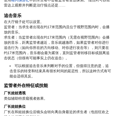
雷达上观察并判断是治疗报点还是……
追击音乐
在大厅镜子处可以设置。
监管者：当求生者出现在约17米范围内且位于视野范围内时，会播
放的音乐。
求生者：当监管者出现在约17米范围内（无需在视野范围内）会播
放的音乐，距离监管者越近，音乐就越激昂，如果监管者对你进行
追击行为（如向你所在的方向移动、对你进行攻击等），则只要在
约17米范围内，音乐都会最为紧张，直到监管者转移目标或脱离追
击状态（但很有可能事实上仍在追击）。
可以根据追击音乐来判断对手的位置，但值得注意的是，追
击音乐的转变和结束具有很长时间的延迟性，所以这种方式有可
能会适得其反。
监管者外在特征或技能
厂长娃娃透视
类似辅助特质窥视者效果。
厂长娃娃换位
厂长在和娃娃换位后镜头会转向离自身最近的求生者（包括狂欢之