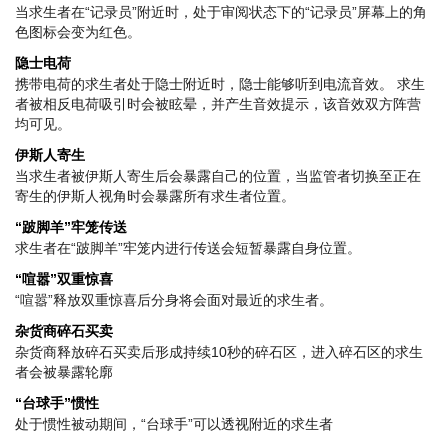
当求生者在“记录员”附近时，处于审阅状态下的“记录员”屏幕上的角
色图标会变为红色。
隐士电荷
携带电荷的求生者处于隐士附近时，隐士能够听到电流音效。 求生
者被相反电荷吸引时会被眩晕，并产生音效提示，该音效双方阵营
均可见。
伊斯人寄生
当求生者被伊斯人寄生后会暴露自己的位置，当监管者切换至正在
寄生的伊斯人视角时会暴露所有求生者位置。
“跛脚羊”牢笼传送
求生者在“跛脚羊”牢笼内进行传送会短暂暴露自身位置。
“喧嚣”双重惊喜
“喧嚣”释放双重惊喜后分身将会面对最近的求生者。
杂货商碎石买卖
杂货商释放碎石买卖后形成持续10秒的碎石区，进入碎石区的求生
者会被暴露轮廓
“台球手”惯性
处于惯性被动期间，“台球手”可以透视附近的求生者