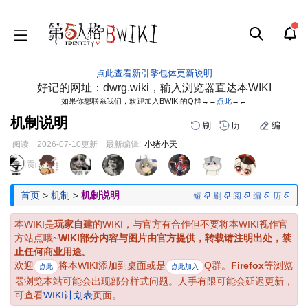
点此查看新引擎包体更新说明
好记的网址：dwrg.wiki，输入浏览器直达本WIKI
如果你想联系我们，欢迎加入BWIKI的Q群→→
点此
←←
机制说明
刷
历
编
阅读
2026-07-10
更新
最新编辑:
小猪小天
跳
跳
页面贡献者 :
到
到
导
搜
首页
>
机制
>
机制说明
短
刷
阅
编
历
航
索
本WIKI是
玩家自建
的WIKI，与官方有合作但不要将本WIKI视作官
方站点哦~
WIKI部分内容与图片由官方提供，转载请注明出处，禁
止任何商业用途。
欢迎
将本WIKI添加到桌面或是
Q群。
Firefox
等浏览
点此
点此加入
器浏览本站可能会出现部分样式问题。人手有限可能会延迟更新，
可查看
WIKI计划表
页面。