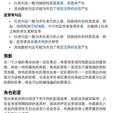
白色勾边一般为辅助特质
窥视者
、
巡视者
产生
其他颜色勾边可能为开启了
视觉无障碍设置
产生
监管者勾边
红色勾边一般为求生者方的人格、技能或外在特质造成，例
如：
律师
阅读
手绘地图
、
牛仔
对监管者使用
套索
、在被绑上狂欢
之椅的求生者附近等
白色勾边一般为求生者方的人格、技能或外在特质造成，例
如：监管者攻击
魔术师
的分身等
其他颜色勾边可能为开启了
视觉无障碍设置
产生
剪影
在一个人物距离你自身一定距离后，将逐渐变成同地图远处的建筑
物、角色一样的颜色的剪影。角色的剪影一直优先于建筑物的剪影
而加载。角色的剪影在距离你自身一定距离到另一一定距离以内就
显示为该角色的轮廓，当该名求生者距离你自身超过尚能显示出其
轮廓的距离，将会只以机械傀儡的轮廓显示。
角色彩蛋
部分角色在部分情况下有不同的彩蛋效果，歌剧演员破坏板球、八
音盒等使用脚踩碎的道具时，损坏的声音会变得清脆，作曲家在八
音盒内使用音叉后会改变八音盒音乐，作曲家若身上携带魔音则敲