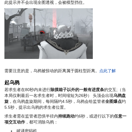
此提示并不会出现全图透视，会被模型挡住。
需要注意的是，乌鸦被惊动的距离属于圆柱型距离。
点此了解
起乌鸦
若求生者在80秒内未进行
除摸箱子以外的一般有进度条
的交互;（当
本局仅剩最后一名求生者时，时间缩短为26秒） 头顶会出现
乌鸦盘
旋
，在乌鸦盘旋期间，每间隔约4.5秒，乌鸦会给监管者
全图爆点
约
5.5秒，提示出乌鸦的求生者位置。
求生者需在监管者恐惧半径内
持续跑动
约6秒，或进行以下的
任意一
项交互动作
，都可消除乌鸦：
破译密码机