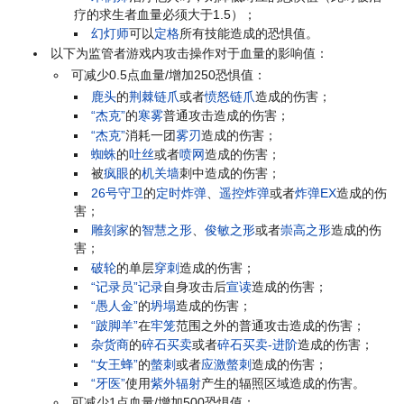
疗的求生者血量必须大于1.5）；
幻灯师
可以
定格
所有技能造成的恐惧值。
以下为监管者游戏内攻击操作对于血量的影响值：
可减少0.5点血量/增加250恐惧值：
鹿头
的
荆棘链爪
或者
愤怒链爪
造成的伤害；
“杰克”
的
寒雾
普通攻击造成的伤害；
“杰克”
消耗一团
雾刃
造成的伤害；
蜘蛛
的
吐丝
或者
喷网
造成的伤害；
被
疯眼
的
机关墙
刺中造成的伤害；
26号守卫
的
定时炸弹
、
遥控炸弹
或者
炸弹EX
造成的伤
害；
雕刻家
的
智慧之形
、
俊敏之形
或者
崇高之形
造成的伤
害；
破轮
的单层
穿刺
造成的伤害；
“记录员”
记录
自身攻击后
宣读
造成的伤害；
“愚人金”
的
坍塌
造成的伤害；
“跛脚羊”
在
牢笼
范围之外的普通攻击造成的伤害；
杂货商
的
碎石买卖
或者
碎石买卖-进阶
造成的伤害；
“女王蜂”
的
螫刺
或者
应激螫刺
造成的伤害；
“牙医”
使用
紫外辐射
产生的辐照区域造成的伤害。
可减少1点血量/增加500恐惧值：