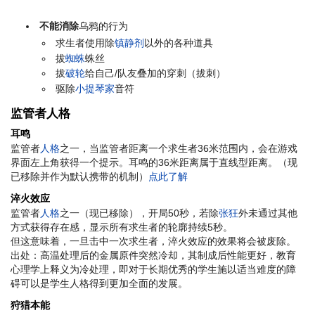
不能消除
乌鸦的行为
求生者使用除
镇静剂
以外的各种道具
拔
蜘蛛
蛛丝
拔
破轮
给自己/队友叠加的穿刺（拔刺）
驱除
小提琴家
音符
监管者人格
耳鸣
监管者
人格
之一，当监管者距离一个求生者36米范围内，会在游戏
界面左上角获得一个提示。耳鸣的36米距离属于直线型距离。（现
已移除并作为默认携带的机制）
点此了解
淬火效应
监管者
人格
之一（现已移除），开局50秒，若除
张狂
外未通过其他
方式获得存在感，显示所有求生者的轮廓持续5秒。
但这意味着，一旦击中一次求生者，淬火效应的效果将会被废除。
出处：高温处理后的金属原件突然冷却，其制成后性能更好，教育
心理学上释义为冷处理，即对于长期优秀的学生施以适当难度的障
碍可以是学生人格得到更加全面的发展。
狩猎本能