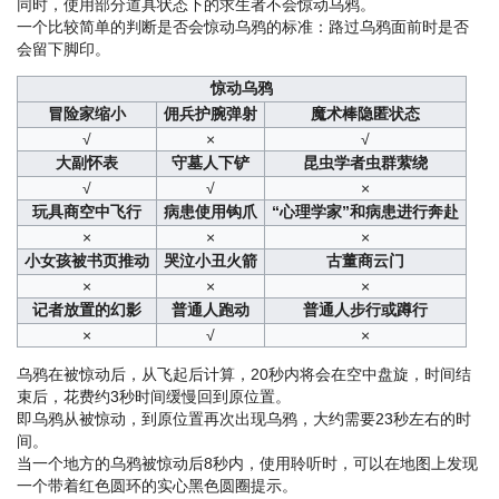
同时，使用部分道具状态下的求生者不会惊动乌鸦。
一个比较简单的判断是否会惊动乌鸦的标准：路过乌鸦面前时是否
会留下脚印。
惊动乌鸦
冒险家缩小
佣兵护腕弹射
魔术棒隐匿状态
√
×
√
大副怀表
守墓人下铲
昆虫学者虫群萦绕
√
√
×
玩具商空中飞行
病患使用钩爪
“心理学家”和病患进行奔赴
×
×
×
小女孩被书页推动
哭泣小丑火箭
古董商云门
×
×
×
记者放置的幻影
普通人跑动
普通人步行或蹲行
×
√
×
乌鸦在被惊动后，从飞起后计算，20秒内将会在空中盘旋，时间结
束后，花费约3秒时间缓慢回到原位置。
即乌鸦从被惊动，到原位置再次出现乌鸦，大约需要23秒左右的时
间。
当一个地方的乌鸦被惊动后8秒内，使用聆听时，可以在地图上发现
一个带着红色圆环的实心黑色圆圈提示。