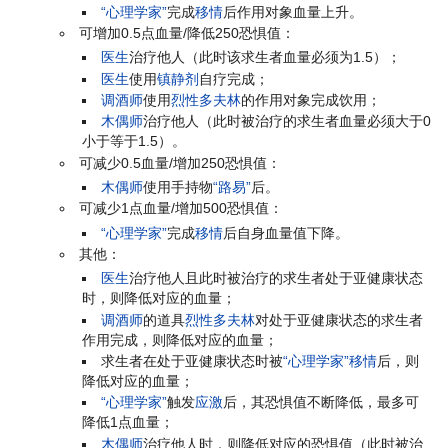
“心理学家”
完成
移情
后作用对象血量上升。
可增加0.5点血量/降低250恐惧值：
医生
治疗他人（此时该求生者血量必须为1.5）；
医生
使用
镇静剂
自疗完成；
调酒师
使用
烈性多夫林
的作用对象完成饮用；
木偶师
治疗他人（此时被治疗的求生者血量必须大于0
小于等于1.5）。
可减少0.5血量/增加250恐惧值：
木偶师
使用手持物
“路易”
后。
可减少1点血量/增加500恐惧值：
“心理学家”
完成
移情
后自身血量值下降。
其他：
医生
治疗他人且此时被治疗的求生者处于亚健康状态
时，则降低对应的血量；
调酒师
的道具
烈性多夫林
对处于亚健康状态的求生者
作用完成，则降低对应的血量；
求生者在处于亚健康状态时被
“心理学家”
移情
后，则
降低对应的血量；
“心理学家”
触发
应激
后，其恐惧值不断降低，最多可
降低1点血量；
木偶师
治疗他人时，则降低对应的恐惧值（此时被治