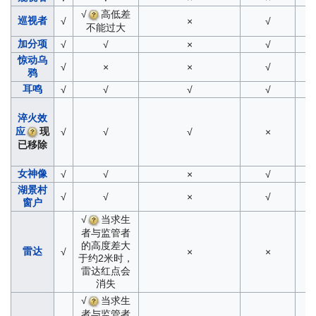
√
高低差
巡视者
√
×
√
不能过大
加分项
√
√
×
√
惊动乌
√
×
×
√
鸦
耳鸣
√
√
√
√
淬火效
应
现
√
√
√
×
已移除
女神像
√
√
×
√
湖景村
√
√
×
√
窗户
√
当求生
者与监管者
的高度差大
雷达
√
×
×
于约2米时，
雷达红点会
消失
√
当求生
者与监管者