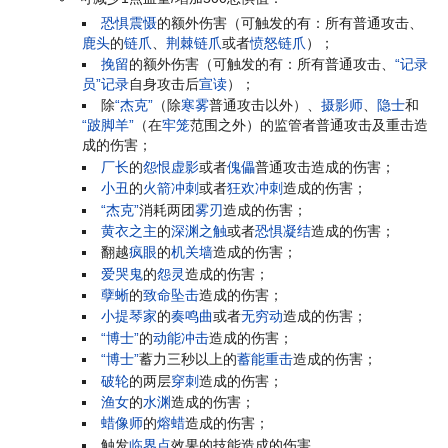
恐惧震慑
的额外伤害（可触发的有：所有普通攻击、
鹿头
的
链爪
、
荆棘链爪
或者
愤怒链爪
）；
挽留
的额外伤害（可触发的有：所有普通攻击、
“记录
员”
记录
自身攻击后
宣读
）；
除
“杰克”
（除
寒雾
普通攻击以外）、
摄影师
、
隐士
和
“跛脚羊”
（在
牢笼
范围之外）的监管者普通攻击及重击造
成的伤害；
厂长
的
怨恨虚影
或者
傀儡
普通攻击造成的伤害；
小丑
的
火箭冲刺
或者
狂欢冲刺
造成的伤害；
“杰克”
消耗两团
雾刃
造成的伤害；
黄衣之主
的
深渊之触
或者
恐惧凝结
造成的伤害；
翻越
疯眼
的
机关墙
造成的伤害；
爱哭鬼
的
怨灵
造成的伤害；
孽蜥
的
致命坠击
造成的伤害；
小提琴家
的
奏鸣曲
或者
无穷动
造成的伤害；
“博士”
的
动能冲击
造成的伤害；
“博士”
蓄力三秒以上的
蓄能重击
造成的伤害；
破轮
的两层
穿刺
造成的伤害；
渔女
的
水渊
造成的伤害；
蜡像师
的
熔蜡
造成的伤害；
触发
临界点
效果的技能造成的伤害。