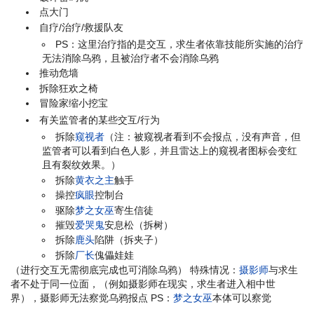
点大门
自疗/治疗/救援队友
PS：这里治疗指的是交互，求生者依靠技能所实施的治疗
无法消除乌鸦，且被治疗者不会消除乌鸦
推动危墙
拆除狂欢之椅
冒险家缩小挖宝
有关监管者的某些交互/行为
拆除
窥视者
（注：被窥视者看到不会报点，没有声音，但
监管者可以看到白色人影，并且雷达上的窥视者图标会变红
且有裂纹效果。）
拆除
黄衣之主
触手
操控
疯眼
控制台
驱除
梦之女巫
寄生信徒
摧毁
爱哭鬼
安息松（拆树）
拆除
鹿头
陷阱（拆夹子）
拆除
厂长
傀儡娃娃
（进行交互无需彻底完成也可消除乌鸦） 特殊情况：
摄影师
与求生
者不处于同一位面，（例如摄影师在现实，求生者进入相中世
界），摄影师无法察觉乌鸦报点 PS：
梦之女巫
本体可以察觉