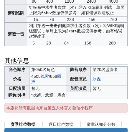
80
400
1200
2400
4000
钉板命中求生者次数（次）
经WIKI编辑组测试，单局
上限为6<br>数据仅供参考，如有错误欢迎改正
穿刺陷阱
15
76
228
456
760
利用穿透一击击倒健康求生者次数（次）
经WIKI编辑
组测试，单局上限为2<br>数据仅供参考，如有错误
穿透一击
欢迎改正
5
28
84
168
280
其他信息
角色顺序
第050名角色
阵营顺序
第20名监管者
4508
线索
/858
回
价格
配音演员
刘垚
声
日配演员
暂无
英配演员
暂无
昵称/外号
“戏谑、悲观、寡言”
本版块所有数据均来自第五人格官方微信小程序
逐日排位数据
徽章认知分分数
赛季排位数据