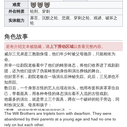
难度
外在特质
轮刑、穿刺
寡言、沉默之轮、悲观、穿刺之轮、戏谑、破坏之
实体能力
轮
角色故事
若有介绍文本被隐藏，请
上下滑动区域
以查看完整内容。
威尔三兄弟是三胞胎侏儒，他们年少时被父母抛弃，只能相依为
命。
所幸一位剧院老板看中了他们的畸形体态，将他们收养进了戏剧剧
团，还为他们提供了伪装畸形的身份和演出挣钱的舞台。
但好景不长，剧院老板在一场演出后神秘失踪。此后，三兄弟也不
知所踪。
数日后，一个身形古怪的艺人出现在街头，他用布套和床罩罩住自
己，带着面具，用各种奇怪的体态演出着不入流的古怪戏剧。
他最多的演出，就是带上三个面具，蹲在一个破碎的轮子旁边，同
时扮演父亲、母亲和孩子：
“看哪，破碎的家庭就像破碎的轮子。”
The Will Brothers are triplets born with dwarfism. They were
“少了任何一人。”
abandoned by their parents at a young age and had no one to
“生活就无法前进。”
rely on but each other.