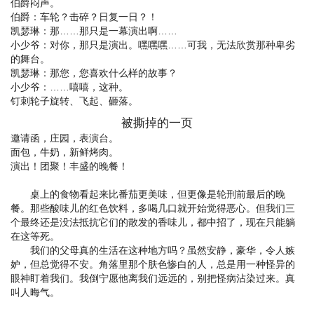
伯爵闷声。
伯爵：车轮？击碎？日复一日？！
凯瑟琳：那……那只是一幕演出啊……
小少爷：对你，那只是演出。嘿嘿嘿……可我，无法欣赏那种卑劣
的舞台。
凯瑟琳：那您，您喜欢什么样的故事？
小少爷：……嘻嘻，这种。
钉刺轮子旋转、飞起、砸落。
被撕掉的一页
邀请函，庄园，表演台。
面包，牛奶，新鲜烤肉。
演出！团聚！丰盛的晚餐！
桌上的食物看起来比番茄更美味，但更像是轮刑前最后的晚
餐。那些酸味儿的红色饮料，多喝几口就开始觉得恶心。但我们三
个最终还是没法抵抗它们的散发的香味儿，都中招了，现在只能躺
在这等死。
我们的父母真的生活在这种地方吗？虽然安静，豪华，令人嫉
妒，但总觉得不安。角落里那个肤色惨白的人，总是用一种怪异的
眼神盯着我们。我倒宁愿他离我们远远的，别把怪病沾染过来。真
叫人晦气。