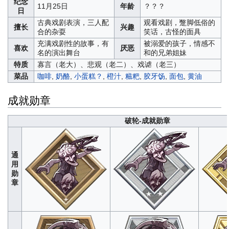
纪念
11月25日
年龄
？？？
日
古典戏剧表演，三人配
观看戏剧，蹩脚低俗的
擅长
兴趣
合的杂耍
笑话，古怪的面具
充满戏剧性的故事，有
被溺爱的孩子，情感不
喜欢
厌恶
名的演出舞台
和的兄弟姐妹
特质
寡言（老大）、悲观（老二）、戏谑（老三）
菜品
咖啡
,
奶酪
,
小蛋糕？
,
橙汁
,
糍粑
,
胶牙饧
,
面包
,
黄油
成就勋章
破轮-成就勋章
通
用
勋
章