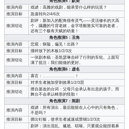
角色推演4：默契
推演内容
戏谑：高雅的戏剧，能承受什么样的玩笑？
推演目标
急速转向2/4/6次
剧评：新加入的配角很有灵气——灵活修长的大高
推演结论
个，蹒跚的弓背老妪，金字塔般敦实可靠的老者，
还有三个极有天赋的幼童！
角色推演5：丑角
推演内容
悲观：狭隘，偏见！出路？
推演目标
撞碎放下的木板1/2/3次
一张剧本稿：圣凯瑟琳击碎了行刑的车轮。上面写
推演结论
满了批注：我们能做的更好。
角色推演6：虚名
推演内容
寡言：……………………！
推演目标
对求生者施加穿刺效果1/2/3层
擅自篡改的台词：父母只会承认有出息的孩子。而
推演结论
舞台不会承认畸形的怪胎！
角色推演7：闹剧
戏谑：所有演出，最后能留在人心中的只有角色，
推演内容
不是吗？
推演目标
掷出钉板，使求生者减速或禁锢1/2/3次
剧评：演出混乱、尴尬、聒噪。只要观众能捏着鼻