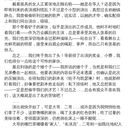
戴着面具的女人正紧张地左顾右盼——她是在等人？还是因为
即将到来的表演感到慌乱？不过是个小型的演出，真想过去劝她镇
静点。我曾偷偷听到过她的歌声，说实话，以她的才华，确实配得
上和我们同台演出，嘻嘻。
那个带着铲子的家伙，似乎是演出的工作成员。他时不时地盯
着我们看——作为万众瞩目的主演，总是要承受其他人羡慕的目
光。我们也曾深切地体会过那种滋味儿——站在台下，看着舞台上
光鲜亮丽的明星，接受来自观众的喝彩、掌声，而自己只有羡慕的
份儿。
总之……我们终于熬出了头！等获得了出演的奖金、小费，我
们也得分一点给这个可怜的家伙。
最后到场的是个矮个子——我所说的矮个子，当然是和我们三
兄弟叠在一起相比。他要表演的内容似乎还未透露，但确认是此次
的压轴演出。在得知我们的剧本名《轮子与凯瑟琳》时，他就那样
盯着我们，好像要把剧本抢走似的；私下排练时，他又总想靠近
——一定是想偷学我们的才艺！不过总之……总会有观众不喜欢我
们，这大概就是出了名的苦恼吧！
……
演出就快开始了，可是大哥、二哥……或许是因为我悄悄给他
们拿了不少，这群馋嘴的家伙，喝了太多的红色饮料，吃了过量的
美味佳肴，变得圆滚深的，仍然倒在床上一睡不醒呢……
大哥的嘴巴里嘟囔着“家人”、“名演员”，二哥则一如既往地杞人