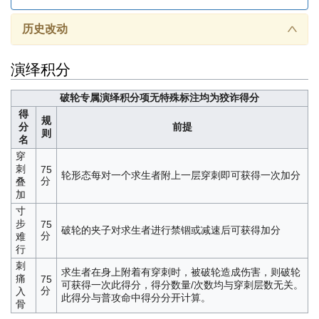
历史改动
∧
演绎积分
破轮专属演绎积分项
无特殊标注均为狡诈得分
得
规
分
前提
则
名
穿
刺
75
轮形态每对一个求生者附上一层穿刺即可获得一次加分
分
叠
加
寸
步
75
破轮的夹子对求生者进行禁锢或减速后可获得加分
分
难
行
刺
求生者在身上附着有穿刺时，被破轮造成伤害，则破轮
痛
75
可获得一次此得分，得分数量/次数均与穿刺层数无关。
分
入
此得分与普攻命中得分分开计算。
骨