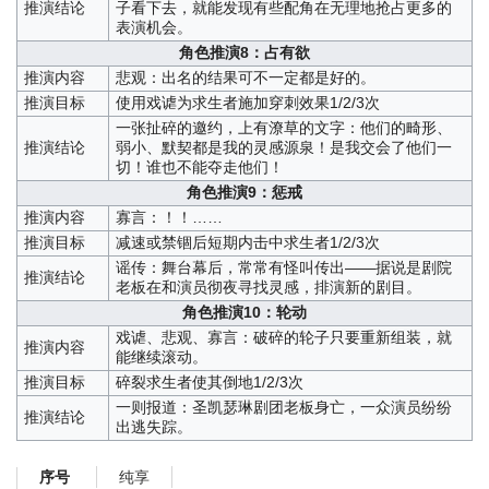
推演结论
子看下去，就能发现有些配角在无理地抢占更多的
表演机会。
角色推演8：占有欲
推演内容
悲观：出名的结果可不一定都是好的。
推演目标
使用戏谑为求生者施加穿刺效果1/2/3次
一张扯碎的邀约，上有潦草的文字：他们的畸形、
推演结论
弱小、默契都是我的灵感源泉！是我交会了他们一
切！谁也不能夺走他们！
角色推演9：惩戒
推演内容
寡言：！！……
推演目标
减速或禁锢后短期内击中求生者1/2/3次
谣传：舞台幕后，常常有怪叫传出——据说是剧院
推演结论
老板在和演员彻夜寻找灵感，排演新的剧目。
角色推演10：轮动
戏谑、悲观、寡言：破碎的轮子只要重新组装，就
推演内容
能继续滚动。
推演目标
碎裂求生者使其倒地1/2/3次
一则报道：圣凯瑟琳剧团老板身亡，一众演员纷纷
推演结论
出逃失踪。
纯享
序号