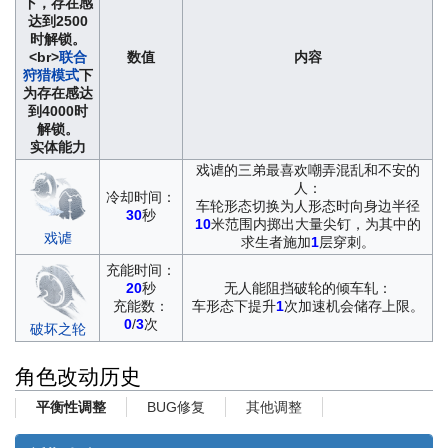
下，存在感
达到2500
时解锁。
<br>
联合
数值
内容
狩猎模式
下
为存在感达
到4000时
解锁。
实体能力
戏谑的三弟最喜欢嘲弄混乱和不安的
人：
冷却时间：
车轮形态切换为人形态时向身边半径
30
秒
10
米范围内掷出大量尖钉，为其中的
戏谑
求生者施加
1
层穿刺。
充能时间：
20
秒
无人能阻挡破轮的倾车轧：
充能数：
车形态下提升
1
次加速机会储存上限。
0
/
3
次
破坏之轮
角色改动历史
BUG修复
其他调整
平衡性调整