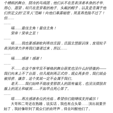
个糟糕的舞台、阴冷的马戏团，他们从不在意表演者本身的才华、
用心、愿望，却只在意穿着的袍子、头戴的帽子，以及是否属于他
们所定义的“正常人”范畴！向他们暴露秘密，简直再危险不过了！
但……
……
嗝……最佳主角！最佳主角！
荣幸！荣幸之至！
……
嘻……我也要感谢欧利蒂丝庄园，庄园主慧眼识珠，发现轮子
表演的潜力并将我们邀请过来，所以……
……
嗝……感谢！感谢！
……
不……在这个狭窄且不够格的舞台获奖也没什么好骄傲的——
我们向来上不了台面，但凡规则再正式些，观众再多些，我们就会
被排挤、嫌弃，这个奖就一定不会属于我们。
老天……我们始终不能改变那群人的固有偏见，也没法摆脱衣
服上的泥土和破洞……不如早点死心算了。
……
嘻……再次感谢各位的光临，希望你们能继续支持威尔！
大哥和二哥还在熟睡，说实话，我也有点头晕……演出就要开
始了，我好像听到了观众们的欢呼声，得去叫醒他们了。