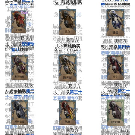
式：
抽取
第二十
式：
商城限时购
责罚，继续玩弄
遗忘的礼物。
价格：精华抽取
季
推理之径获得
一赛季·精华1
获
买
丑恶的人性。
描述：城市街道
价格：第25赛
得
价格：1388
回
（【限定】时
行驶，请遵守交
季
推理之径
第
第22赛季起：
声
装，仅能在第十
通规则。
1528步获取
通过
记忆珍宝·
描述：千机巧制
六赛季精华2中
备注：第三十四
描述：咔啦，什
旧赛季
抽取获得
破敌阵，百日征
获得）
赛季·精华1
么东西裂开了。
通用奇珍时装解
交通旗
获取方
得功与名，汗雨
备注：第十六赛
合力
获取方
彗星
获取方
备注：第25赛
锁卡解锁
式：
抽取
深渊珍
化金翎。
季·精华2限定稀
式：
商城购买
式：
抽取
第四十
季推理之径时装
价格：精华抽取
宝Ⅴ
获得
备注：COAVII
世时装
价格：1188
碎
赛季·精华3
获得
第25赛季推理
描述：两个小冰
价格：珍宝抽取
冠军成都GG战
片
/318
回声
自第41赛季
之径达到600步
人，蓝铃花前赏
描述：大都会少
队专属时装
描述：曾经的受
起：
后，可在25赛
春意；花香浓郁
有外界的娱乐和
罚者，却反过来
通过
记忆珍宝·
季结束后一个月
难呼吸，两个只
新闻，但关于一
成为了惩戒者，
旧赛季
抽取获得
内使用1388回
剩一。
个赛车拉力赛的
去继续执行这罪
通用独特时装解
声购买。
备注：第二十一
树洞遗孤
获取
诡卒
获取方
盲老鼠
获取方
消息却总有专人
恶的刑法。
锁卡解锁
赛季·精华1
方式：
抽取
第二
式：
抽取
第二十
式：
抽取
第三十
定期更新。这不
价格：精华抽取
十一赛季·精华2
三赛季·精华2
获
五赛季·精华3
获
是掌控者所能摆
描述：光辉体划
获得
得
得
布的，而是源于
过苍穹，留下绚
自第22赛季
自第24赛季
自第36赛季
更幕后的势力。
烂的拖尾，即使
起：
起：
起：
备注：深渊珍宝
下一秒便化为尘
通过
记忆珍宝·
通过
记忆珍宝·
通过
记忆珍宝·
Ⅴ限定独特时装
埃、蒸发殆尽。
旧赛季
抽取获得
旧赛季
抽取获得
旧赛季
抽取获得
酒神信徒
获取
鹦鹉
获取方
初始时装
获取
备注：第四十赛
通用独特时装解
通用独特时装解
通用独特时装解