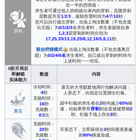
击一半的恐惧值；
求生者可通过他人协助拔出体内的穿刺，且随穿刺
层数提升至
1
/
2
/
3
，拔除所需时间为
4
/
7
/
10
秒；
也可以自行拔出穿刺，当场上淘汰数量（不包含逃
出庄园）为
0/1/2/3
名求生者时，求生者拔除自身
穿刺
1,2,3
层穿刺的时间分别为
17,25,33/13,19,25/8,12,16/5,8,11
秒。
联合狩猎模式
当场上淘汰数量（不包含逃离庄
园）为
0/2/4/6名
求生者时。自己拔出穿刺的时间与
上述时间一一对应。
0阶
开局后
即解锁
数值
内容
实体能力
冷却时间：
寡言的大哥默默地用行动解决问题：
4
秒
人形态下，向指定位置掷出钉板。
充能时间：
踩中钉板的求生者在
2
秒内减少
60%
移
16
秒
速，但如果带有
穿刺
则会直接被禁锢
2
充能数：
寡言
秒。钉板于场上存在
8
秒。
0
/
2
次
充能时间：
20
秒
车形态下，立即获得在
3
秒间逐渐衰减
充能数：
的
80%
移速加成。