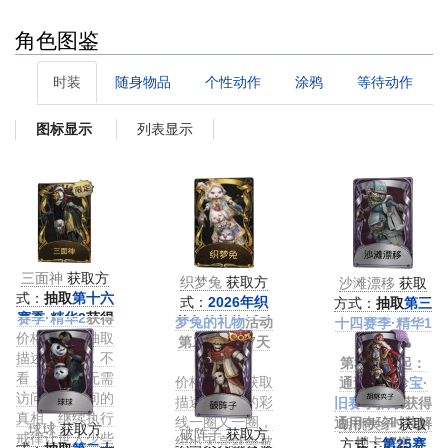
角色图鉴
时装
随身物品
个性动作
涂鸦
等待动作
列表显示
图标显示
三面神
获取方
织梦兔
获取方
沙滩漂移
获取
式：
抽取
第十六
式：
2026年织
方式：
抽取
第三
赛季·精华2
获得
梦兔的礼物
活动
十四赛季·精华1
价格：精华抽取
第二期签到7天
获得
描述：不听，不
获得
第35赛季起：
看，不说。无需
价格：活动获取
通过
记忆珍宝·
访问过这世间的
描述：游离的彩
旧赛季
抽取获得
真相，继续执行
线一圈又一圈，
通用奇珍时装解
胡桃夹子
获取
球球
获取方
破阵子
获取方
戒律让世人少些
织出天亮就会被
锁卡解锁
方式：
第25赛