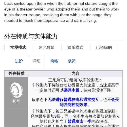
每当夜幕降临，只剩最后一个人驻足时，他就会掀开身上的布套，
Luck smiled upon them when their abnormal stature caught the
在对方的惊恐中问道：“你见过我们的父母亲吗？”
eye of a theater owner, who adopted them and put them to work
第二日，城市的角落就会多出一堆被碾碎的残渣。
in his theater troupe, providing them with just the stage they
needed to mask their appearance and earn a living.
外在特质与实体能力
角色数值
娱乐模式
已移除的
常规模式
进阶
详细
简略
极简
外在特质
内容
三兄弟可以“组装”成车轮形态；
车轮形态下将随移动获得巨大加速度，当速度高于
一定值时还可以
碾碎木板
，转向灵活性下降；
该形态下
无法进行普通攻击和通常交互
，也
不会受
轮刑
到强制控制效果
。
车轮形态下，被三兄弟碾中的求生者将累加穿刺；
穿刺最多累加
3
层，同一名求生者每次累加穿刺将立
刻转化为相当于
普通攻击一半
的恐惧值。
每层穿刺被人形态攻击命中后转化为相当于普通攻