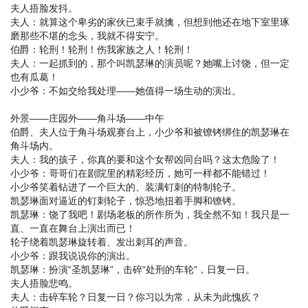
夫人捂脸发抖。
夫人：就算这个卑劣的家伙已束手就擒，但想到他还在地下室里琢
磨那些不堪的念头，我就不得安宁。
伯爵：轮刑！轮刑！伤我家族之人！轮刑！
夫人：一起抓到的，那个叫凯瑟琳的演员呢？她嘴上讨饶，但一定
也有瓜葛！
小少爷：不如交给我处理——她值得一场生动的演出。
外景——庄园外——角斗场——中午
伯爵、夫人位于角斗场观赛台上，小少爷和被镣铐绑住的凯瑟琳在
角斗场内。
夫人：我的孩子，你真的要和这个女帮凶同台吗？这太危险了！
小少爷：哥哥们在剧院里的精彩经历，她可一样都不能错过！
小少爷笑着钻进了一个巨大的、装满钉刺的特制轮子。
凯瑟琳面对逼近的钉刺轮子，惊恐地扭着手脚和镣铐。
凯瑟琳：饶了我吧！剧场老板的所作所为，我全然不知！我只是一
直、一直在舞台上演出而已！
轮子绕着凯瑟琳旋转着、发出刺耳的声音。
小少爷：跟我说说你的演出。
凯瑟琳：扮演“圣凯瑟琳”，击碎“处刑的车轮”，日复一日。
夫人捂脸悲鸣。
夫人：击碎车轮？日复一日？你习以为常，从未为此愧疚？