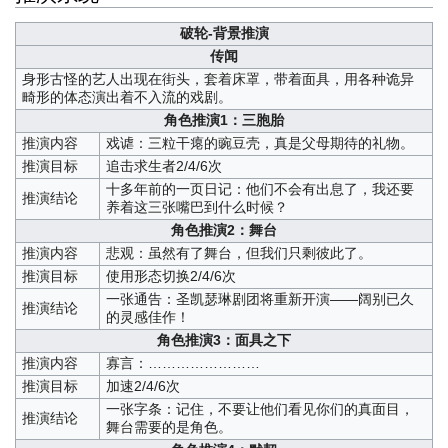
破轮-背景推演
传闻
身形古怪的艺人出现在街头，套着床罩，带着面具，用各种诡异
畸形的体态演出着不入流的戏剧。
角色推演1：三胞胎
推演内容
戏谑：三粒干瘪的豌豆壳，真是父母期待的礼物。
推演目标
追击求生者2/4/6次
十多年前的一页日记：他们不会有出息了，我还要
推演结论
养着这三张嘴巴到什么时候？
角色推演2：舞台
推演内容
悲观：虽然有了舞台，但我们只剩彼此了。
推演目标
使用形态切换2/4/6次
一张通告：圣凯瑟琳剧团将重新开演——阔别已久
推演结论
的灵感佳作！
角色推演3：面具之下
推演内容
寡言：……………………
推演目标
加速2/4/6次
一张字条：记住，不要让他们看见你们的真面目，
推演结论
舞台需要的是角色。