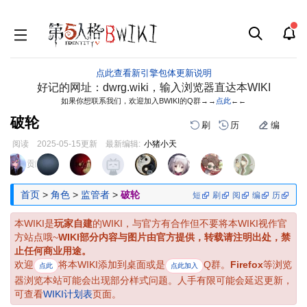
点此查看新引擎包体更新说明
好记的网址：dwrg.wiki，输入浏览器直达本WIKI
如果你想联系我们，欢迎加入BWIKI的Q群→→
点此
←←
破轮
刷
历
编
阅读
2025-05-15
更新
最新编辑:
小猪小天
跳
跳
页面贡献者 :
到
到
导
搜
首页
>
角色
>
监管者
>
破轮
短
刷
阅
编
历
航
索
本WIKI是
玩家自建
的WIKI，与官方有合作但不要将本WIKI视作官
方站点哦~
WIKI部分内容与图片由官方提供，转载请注明出处，禁
止任何商业用途。
欢迎
将本WIKI添加到桌面或是
Q群。
Firefox
等浏览
点此
点此加入
器浏览本站可能会出现部分样式问题。人手有限可能会延迟更新，
可查看
WIKI计划表
页面。