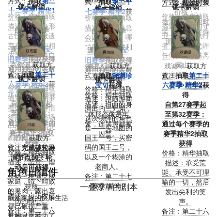
方式：
抽取
第二
式：
抽取
第二十
方式：
初始时装
季·精华3
锁卡解锁
锁卡解锁
锁卡解锁
十二赛季·精华1
七赛季·精华2
获
价格：-
价格：精华抽取
价格：精华抽取
价格：精华抽取
获得
得
描述：初始的时
描述：三个身形
描述：雾山的守
描述：盲老鼠总
自第23赛季
自第28赛季
装，一切都显得
古怪的兄弟被遗
卫，惩罚的执行
会四处乱跑，哪
起：
起：
那么地自然。
弃在水晶宫中相
者，永远不允许
怕尾巴已经被利
通过
记忆珍宝·
通过
记忆珍宝·
依为命，却也自
任何擅闯者逃离
刃切掉。
旧赛季
抽取获得
旧赛季
抽取获得
哀伤蓝
得其乐。
获取方
雾山。
寡言棕
获取方
戏谑绿
获取方
备注：第三十五
通用独特时装解
通用独特时装解
备注：第二十一
式：
抽取
第二十
备注：第二十三
式：
抽取
深渊珍
式：
抽取
第二十
赛季·精华3
锁卡解锁
锁卡解锁
六赛季·精华3
赛季·精华2
获
赛季·精华2
宝Ⅵ
获得
六赛季·精华2
获
价格：精华抽取
价格：精华抽取
水晶宫系列
得
独特
价格：精华抽取
得
描述：三兄弟带
描述：跟随游商
自第27赛季起
时装
描述：扭曲的身
自第27赛季起
着诡异的酒神信
演出的三兄弟，
至第34赛季：
体形态像是牢
至第32赛季：
徒面具，在浴场
这次演绎的角色
通过每个赛季的
笼，连哭声都被
通过每个赛季的
中排演古希腊悲
是——买地图的
赛季精华3抽取
囚禁。
赛季精华2抽取
剧的剧目演出。
国王一号，买密
旧装
获取方
获得
获得
备注：第二十二
码的国王二号，
式：
完成破轮推
价格：精华抽取
价格：精华抽取
赛季·精华1
以及一个糊涂的
演节点10：轮
描述：恶意、虐
描述：承受荒
老商人。
动后可获得
角色日信件
待、分崩离析的
诞、承受不可理
备注：第二十七
价格：推演完成
家庭，啃下畸败
喻的一切，然后
赛季·精华2
一叠潦草的剧本
获取
的果肉，露出哀
发出尖利的笑
描述：身上衣服
威尔家族的快乐生活
伤的核心。
声。
都已破损严重，
备注：第二十六
备注：第二十六
真的只是经历了
主要演员表：