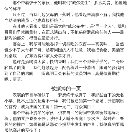
那个带着铲子的家伙，他叫我们“威尔先生”！多么高贵、彰显地
位的称呼！
只不过，当我问起父母的下落时，他看起来满脸不解；我找他
当助演的演员，他也直接拒绝了。
在其他人看来，我们是高大的“威尔先生”，是“同一个人”。我和
哥哥们早就商量好，在正式演出前，不把秘密泄露给任何人——最
精彩的部分，得留在最后才行。
宴会上，我尽可能地吞掉一切能吃的东西——真美味……当然
也少不了大哥和二哥。趁着周围的人不注意，我会把食物、美酒塞
到桌底——好东西得和家人分享才行。
也许是酒喝得太多，快结束时，我们三个都晕乎乎的。二哥轻
轻戳了戳我——我们赶紧起身，配合着以一种滑稽、踉跄的步伐回
到了自己的房间——听说明天会有新的演员到来，真是值得期待
呢，嘻嘻。
被撕掉的一页
表演的节目单确认了……梦想终于成真了！和那些台下的无名
小卒、微不足道的配角不一样，我们被通知第一个登场，开启演出
的首秀，成为庄园的主角！独一无二、万众瞩目！
那个带着小提琴的家伙，仍在自己的房间中紧锣密鼓地练习
着，他的琴声昼夜不停，吵得让人睡不着觉！泉水声、敲钟声、餐
具的碰撞声，如果都是从那架小提琴中发出的声音，我倒真的要佩
服他高超的琴技了！