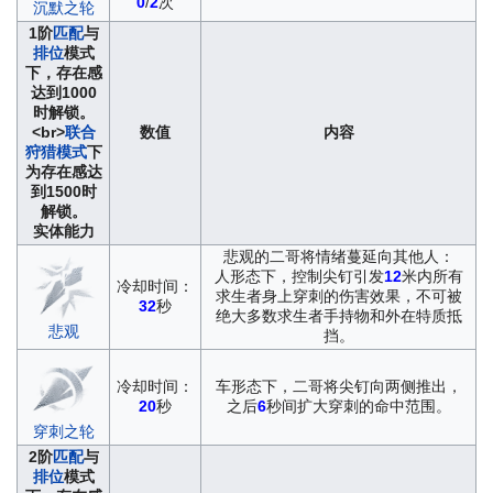
0
/
2
次
沉默之轮
1阶
匹配
与
排位
模式
下，存在感
达到1000
时解锁。
<br>
联合
数值
内容
狩猎模式
下
为存在感达
到1500时
解锁。
实体能力
悲观的二哥将情绪蔓延向其他人：
人形态下，控制尖钉引发
12
米内所有
冷却时间：
求生者身上穿刺的伤害效果，不可被
32
秒
绝大多数求生者手持物和外在特质抵
悲观
挡。
冷却时间：
车形态下，二哥将尖钉向两侧推出，
20
秒
之后
6
秒间扩大穿刺的命中范围。
穿刺之轮
2阶
匹配
与
排位
模式