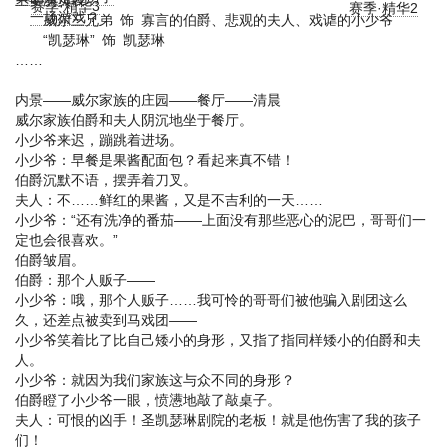
赛季·精华3
赛季·精华2
一场游戏？
威尔三兄弟 饰 寡言的伯爵、悲观的夫人、戏谑的小少爷
“凯瑟琳” 饰 凯瑟琳
……
内景——威尔家族的庄园——餐厅——清晨
威尔家族伯爵和夫人阴沉地坐于餐厅。
小少爷来迟，蹦跳着进场。
小少爷：早餐是果酱配面包？看起来真不错！
伯爵沉默不语，摆弄着刀叉。
夫人：不……鲜红的果酱，又是不吉利的一天……
小少爷：“还有洗净的番茄——上面没有那些恶心的泥巴，哥哥们一
定也会很喜欢。”
伯爵皱眉。
伯爵：那个人贩子——
小少爷：哦，那个人贩子……我可怜的哥哥们被他骗入剧团这么
久，还差点被卖到马戏团——
小少爷笑着比了比自己矮小的身形，又指了指同样矮小的伯爵和夫
人。
小少爷：就因为我们家族这与众不同的身形？
伯爵瞪了小少爷一眼，愤懑地敲了敲桌子。
夫人：可恨的凶手！圣凯瑟琳剧院的老板！就是他伤害了我的孩子
们！