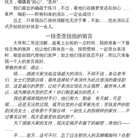
忧天，嘟囔着“担心”、“意外”……
我们最近的确疏于练习，不过，看他们在睡梦里还在担心……
掌声、喝彩——即将到来的演出，一定会成功！
总之，只有我自己保持清醒也无济于事，不如……也在演出正
式开始前好好休息一会儿。
一段歪歪扭扭的留言
大哥和二哥还没醒，趁着上台前的一点时间，我得准备一下最
佳主角的致辞，也让他们再休息一会。按照惯例，一起登台表演
时，都是由我代替他们发声；加之他们现在状态不好，所以只准备
我一个人的发言就好。
尊敬的来宾、观众：
嘻……感谢大家光临这场盛大的演出。不得不说，各位老爷
们、女士们慧眼识珠，最终选择轮子表演作为此次巡演的最佳剧
目。这是威尔的梦想，让轮子表演出现在大众视野，被所有人承
认，成为雅俗共赏的艺术！你们都是威尔的恩人！
我也要感谢我的对手们，他们努力、勤奋、有天赋，可是
呢……还是无法胜过我。孤芳自赏的小提琴家先生，苦练发声的歌
剧演员女士，还有那个手握台球、一副生人勿扰模样的家伙……不
过事实证明，我才是最受欢迎的那个。
为了感谢大家的支持，我决定揭开衣服下的秘密，将他们——
……
不……老天，这可不行。忘了过去那些人的丑陋嘴脸吗？在那