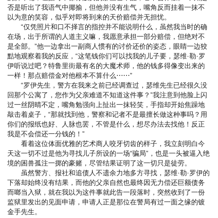
否是听出了我语气中揶揄，但他并没有生气，嘴角反而挂着一抹不
以为意的笑容，似乎对即将到来的天价赔偿并无担忧。
“仅凭照片和口不择言的指控并不能说明什么，虽然我当时的确
在场，出于所谓的人道主义嘛，我愿意承担一部分赔偿，但绝对不
是全部。”他一边拿出一副商人惯有的讨价还价的姿态，眼睛一边狡
黠地观察着我的反应，“这笔钱你们可以找我的儿子要，瑟维·勒·罗
伊听说过吧？特鲁里街最有名的大魔术师，他的钱多得像变出来的
一样！那点赔偿金对他根本不算什么⋯⋯”
“罗伊先生，警方在我来之前已经调查过，瑟维先生已经很久没
回那个公寓了，您作为父亲难道不知道这件事？”我注意到他脸上闪
过一丝阴晴不定，嘴角勉强向上扯出一抹轻笑，手指却开始焦躁地
敲击着桌子，“那就找到他，警察和记者不是最擅长做这种事吗？用
你们的报纸也好、人脉也罢，不管是什么，想尽办法去找他！反正
我是不会偿还一分钱的！”
看着这位体面优雅的艺术商人咬牙切齿的样子，我立刻明白今
天这一切不过是他为寻找儿子所设的一场“骗局”，也是一头被逼入绝
境的困兽孤注一掷的豪赌，尽管结果证明了这一切只是徒劳。
虽然警方、报社和追债人不遗余力地多方寻找，瑟维·勒·罗伊的
下落却始终没有结果，而他的父亲自然也最终因无力偿还巨额债务
而啷当入狱，就在我以为这件事就此告一段落时，突然收到了一份
监狱里发出的见面申请，申请人正是那位在警局有过一面之缘的镀
金手先生。