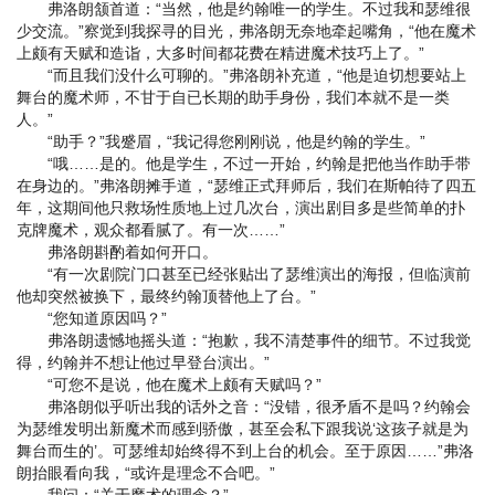
弗洛朗颔首道：“当然，他是约翰唯一的学生。不过我和瑟维很
少交流。”察觉到我探寻的目光，弗洛朗无奈地牵起嘴角，“他在魔术
上颇有天赋和造诣，大多时间都花费在精进魔术技巧上了。”
“而且我们没什么可聊的。”弗洛朗补充道，“他是迫切想要站上
舞台的魔术师，不甘于自已长期的助手身份，我们本就不是一类
人。”
“助手？”我蹙眉，“我记得您刚刚说，他是约翰的学生。”
“哦……是的。他是学生，不过一开始，约翰是把他当作助手带
在身边的。”弗洛朗摊手道，“瑟维正式拜师后，我们在斯帕待了四五
年，这期间他只救场性质地上过几次台，演出剧目多是些简单的扑
克牌魔术，观众都看腻了。有一次……”
弗洛朗斟酌着如何开口。
“有一次剧院门口甚至已经张贴出了瑟维演出的海报，但临演前
他却突然被换下，最终约翰顶替他上了台。”
“您知道原因吗？”
弗洛朗遗憾地摇头道：“抱歉，我不清楚事件的细节。不过我觉
得，约翰并不想让他过早登台演出。”
“可您不是说，他在魔术上颇有天赋吗？”
弗洛朗似乎听出我的话外之音：“没错，很矛盾不是吗？约翰会
为瑟维发明出新魔术而感到骄傲，甚至会私下跟我说‘这孩子就是为
舞台而生的’。可瑟维却始终得不到上台的机会。至于原因……”弗洛
朗抬眼看向我，“或许是理念不合吧。”
我问：“关于魔术的理念？”