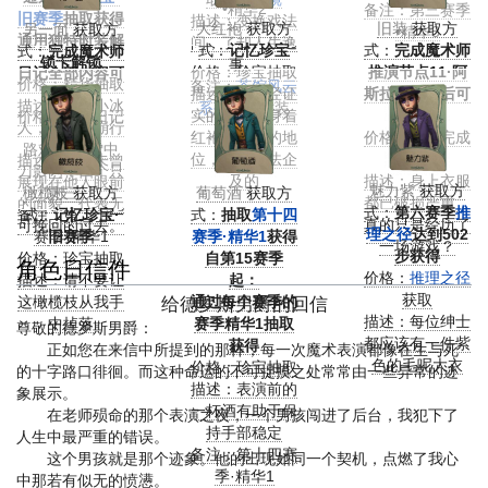
•精华2
备注：第三赛季
旧赛季
抽取获得
描述：变换戏法
大红袍
获取方
旧装
获取方
另一面
获取方
•精华3
通用独特时装解
间，了却人生逸
式：
记忆珍宝
式：
完成魔术师
式：
完成魔术师
锁卡解锁
事。
价格：珍宝抽取
推演节点11·阿
日记全部内容可
价格：精华抽取
备注：
茶馆风云
描述：有未经证
斯拉的假象后可
获得
描述：四个小冰
系列
独特时装
实的秘传：身着
获得
价格：完成日记
人，高山雪崩行
红袍在行业的地
价格：推演完成
剧情获得
路难;皑皑雪中
位，可是无法企
获取
描述：这是未曾
刀影闪，四个只
及的
描述：身上衣服
展现在他人眼前
魅力紫
获取方
橄榄枝
剩三。
获取方
葡萄酒
获取方
都已破损严重，
的面貌，代表无
式：
第六赛季
推
备注：第二十一
式：
记忆珍宝·
式：
抽取
第十四
真的只是经历了
可挽回的过去。
理之径
达到502
赛季·精华1
旧赛季
赛季·精华1
获得
一场游戏？
步获得
价格：珍宝抽取
自第15赛季
角色日信件
价格：
推理之径
描述：请不要让
起：
获取
这橄榄枝从我手
通过每个赛季的
给德罗斯男爵的回信
描述：每位绅士
中掉落
赛季精华1抽取
尊敬的德罗斯男爵：
都应该有一件紫
获得
正如您在来信中所提到的那样，每一次魔术表演都像在生与死
色的毛呢大衣
价格：珍宝抽取
的十字路口徘徊。而这种命运的不可捉摸之处常常由一些异常的迹
描述：表演前的
象展示。
一杯酒有助于保
在老师殒命的那个表演之夜，一个男孩闯进了后台，我犯下了
持手部稳定
人生中最严重的错误。
备注：第十四赛
这个男孩就是那个迹象。他的出现如同一个契机，点燃了我心
季·精华1
中那若有似无的愤懑。