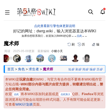
点此查看新引擎包体更新说明
好记的网址：dwrg.wiki，输入浏览器直达本WIKI
如果你想联系我们，欢迎加入BWIKI的Q群→→
点此
←←
魔术师
刷
历
编
阅读
2025-05-09
更新
最新编辑:
小猪小天
跳
跳
页面贡献者 :
到
到
导
搜
首页
>
角色
>
求生者
>
魔术师
短
刷
阅
编
历
航
索
本WIKI是
玩家自建
的WIKI，与官方有合作但不要将本WIKI视作官
方站点哦~
WIKI部分内容与图片由官方提供，转载请注明出处，禁
止任何商业用途。
欢迎
将本WIKI添加到桌面或是
Q群。
Firefox
等浏览
点此
点此加入
器浏览本站可能会出现部分样式问题。人手有限可能会延迟更新，
可查看
WIKI计划表
页面。