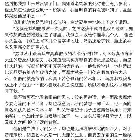
然后把我推出来后反锁了门。我知道老约翰的死对他会有点影响，
但没想过他会这么疯⋯⋯说实话，我当时真的有点被吓到了，甚至
怀疑过他是不是⋯⋯”
说到此他像是忌惮什么似的，突然硬生生地终止了这个话题。
“这就是我和他最后一次见面，之后这孩子就再也没回过家，如
果你想调查瑟维最后去了哪里，我倒是可以给你推荐几个人。”镀金
手先生在一张纸上写下几个名字和地址，然后递给了我，脸上的神
色又重新变得沉重起来。
“瑟维从小跟着我在真真假假的艺术品里打转，对区分真假有着
天生的敏感和洞察力，我知道他其实并非真的憎恶那些赝品，而是
讨厌粗陋、瑕疵和所有不完美的伪造品⋯⋯他曾经说过，他想造出
比真品更有价值的虚假之物，而魔术就是一门创造假象的伟大艺
术。但假的就是假的，和真正苦心孤诣的艺术相比，玩弄和欺骗永
远上不了台面⋯⋯他不喜欢我总是说这些，所以才会头也不回地离
开了我。”
我不置可否地看着眼前的男人，没有再说话。他一面鄙夷魔术
杂耍之流的下里巴音，却也愿意为儿子的梦想一掷千金；他一面附
庸名流认为艺术高不可攀，却又寄希望于儿子通过庸俗娱乐所带来
的帮衬，他如此矛盾自负地忙碌了一生，回头却发现身旁无人，以
及家人之间渐行渐远的背影。
他们是血浓于水的父子，却也是无法理解彼此的陌路人。对于
瑟维来说，仿造艺术只是一门无趣的生意，他要去探索的是一座藏