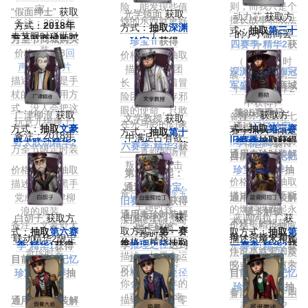
则，而我只是个
险，能发现些值
家。
“假面绅士”
获取
光学镜面
获取
动力芯
获取方
擅长故事和戏法
钱的东西就更好
备注：2026年
方式：
2018年
方式：
抽取
深渊
式：
抽取
第三十
的小小游商罢
了
春节限时稀世时
万圣节商城购买
珍宝Ⅱ
获得
四赛季·精华2
获
了。
装
价格：1388
回
价格：珍宝抽取
得
（【限定】时
声
/4888
碎片
描述：作为团
深渊的呼唤Ⅷ冠
装，仅能在第二
描述：这才是手
长，他恪守着冒
军盛典
期间商城
十七赛季精华2
杖的正确使用方
险团世代封存邪
购买获得
中获得）
式，没人会把这
眼的使命，只敢
第35赛季起：
广津柳浪
获取
梅林
获取方
备注：第二十七
文学教授
获取
玩意儿绑腰上!
在光与影的幻象
通过
记忆珍宝·
方式：
抽取
文豪
式：
抽取
第三赛
赛季·精华2限定
方式：
抽取
第十
备注：2018年
中满足占有欲
旧赛季
抽取获得
野犬联动精华2
季·精华2
获得
稀世时装
六赛季·精华3
获
万圣节限定时装
——直到那场背
通用奇珍时装解
获得
目前可通过
记忆
得
叛将他彻底击
锁卡解锁
价格：精华抽取
珍宝·旧赛季
抽
第17赛季起：
垮。
价格：精华抽取
描述：港口黑手
取获得
通过
记忆珍宝·
备注：
深渊珍宝
描述：源源不断
党成员-广津柳
通用奇珍时装解
旧赛季
抽取获得
主题时装
的燃料供养起永
浪的服装。
锁卡解锁
通用奇珍时装解
白金阿拉丁
获
白胡子
获取方
蓝调阿拉丁
获
深渊珍宝限定奇
不停歇的机芯，
备注：文豪野犬
价格：精华抽取
锁卡解锁
取方式：
第一赛
式：
抽取
第六赛
取方式：
抽取
第
珍时装
每一条指令都化
联动精华2限定
描述：魔术和魔
价格：精华抽取
季
推理之径
达到
季·精华1
获得
一赛季·精华2
获
作流水线中的轰
奇珍时装
法可是有着本质
描述：如果命运
1500步获得
目前可通过
记忆
得
鸣，淹没所有杂
区别的，千万不
可以任意书写，
价格：
推理之径
珍宝·旧赛季
抽
目前可通过
记忆
音。
要混淆。
你会写下不幸的
获取
取获得
珍宝·旧赛季
抽
备注：第三十四
备注：
亚瑟王
主
“喜剧”还是“幸
描述：《一千零
通用奇珍时装解
取获得
赛季·精华2
题时装