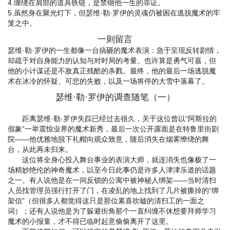
4.缠绕在肩部的道具铁链，是禁锢他一生的罪证。
5.虽然身在聚光灯下，但瑟维·勒·罗伊的灵魂仍被困在逃脱魔术的牢
笼之中。
一则留言
瑟维·勒·罗伊的一生都像一台搞砸的魔术表演：急于呈现反转剧情，
却疏于对自身能力的认知与对时局的考量。也许算是勇气可嘉，但
他的小计谋还是不敌真正残酷的杀戮。最终，他的最后一场逃脱魔
术在冰冷的怀疑、可悲的失败，以及一场将停的大雪中落幕了。
瑟维·勒·罗伊的调查随笔（一）
距离瑟维·勒·罗伊失踪已经过去很久，关于这位曾以“阿斯拉的
假象”一举震惊业界的魔术新秀，最后一次公开露面是在特鲁里街剧
院——他优雅地脱下礼帽向观众致意，随后消失在烟雾缭绕的舞
台，从此再未归来。
这位将全身心投入舞台事业的表演大师，就连消失也像极了一
场精妙绝伦的神奇魔术，以至今日此事仍是许多人津津乐道的话题
之一。有人说他是在一间反锁的公寓中被神秘人绑架——当时清扫
人员找管理员强行打开了门，在凌乱的地上找到了几片被撕掉的“绑
架信”（但很多人都觉得这只是那位素喜吹嘘的清扫工的一面之
词）；还有人说他是为了躲避街角那个一直纠缠不休想要拜师学习
魔术的小报童，才不得已临时起意偷偷离开了这里。