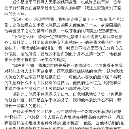
或许是出于同样寻人无果的感同身受，也或许是出于对一位年
近半百却将要在监狱熬过余生的老人的同情，我还是应邀来到了监
狱的会面室。
“记者小姐，求你帮帮我，我实在走投无路了⋯⋯”短短几个月没
见，这位曾经在艺术圈叱咤风云的男人便像换了个人，身穿囚服的
他再也没了之前的桀骜和倨傲，一双苍老的眼睛满是绝望和悲伤。
“不管怎么样，请你一定帮我找到瑟维！我不需要他帮我偿还债
务，我只要……只要知道他平安无事就好⋯⋯他是我这辈子唯一的
牵挂了。”看着他眼中的泪花，我一时竟分不清这里面有几分真心几
分假意。据他所说，瑟维的不告而别似乎并不是第一次了，他看起
来至今仍不肯相信儿子失踪的现实。
“你有所不知，我和瑟维的关系并不算很融洽。他向来看不惯我
对那些上流人士的阿谀奉承，厌恶我那些赚快钱的’生意’，认为我找
人伪造的那些东西只是垃圾而已⋯⋯可他从小喜欢的魔术呢？与我
的生意有什么不同？我仿造的是赝品，他做的也不过是用锁链和烟
雾逗弄傻子的游戏而已！可他却认为那才是艺术！”
说到此，他忍不住深深叹了口气，自我嘲讽地笑了笑，“你见到
他就会知道，我们是血浓于水的父子，我和他本质没什么不同，都
擅长一些骗人的把戏。”
在镀金手先生的回忆里，少年瑟维是一个对魔术有着浓烈兴趣
的“怪孩子”，他总是一个人蹲在自家堆满各种赝品的仓库角落，用废
弃画框和破布组装出各种奇特的“魔术装置”。他说，当他将仿制的名
人画作以真迹价格卖给一位伯爵时，年幼的瑟维竟当众拆穿画布背