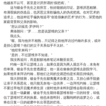
他越发不认可、甚至是讨厌所谓的‘假把戏’。”
这与镀金手先生之前所言，恰好能彼此印证。瑟维厌恶粗陋、
布满瑕疵的伪造品，也厌恶父亲欺骗他人的伪劣把戏。在对艺术的
追求上，他这种近乎偏执地追寻“创造假象的艺术”的行为，深受他的
家庭背景和父亲的影响。
“您认识福克·罗伊吗？”
弗洛朗问：“罗……您是说瑟维的父亲？”
我点头。
“喔。我与他并不相熟，只记得之前他拜访过约翰许多次，或许
是担心瑟维？他们的父子关系似乎不太好。”
“他经常来吗？”
“是的，不过瑟维并不知道。”
我没再追问，而是默默地将笔记本翻至前页。
约翰一直不让瑟维上台，如果仅是因为两人观念不合，未免有
些单薄。镀金手先生曾透露过，他一直在偷偷供瑟维去剧院学习。
如果他常来拜访约翰，那他们之间的交易恐怕是长期且持续的。
我大胆猜测，镀金手先生鄙夷魔术杂要之流，又担心插手阻挠
让亲子关系恶化，他只能无奈地一边供养，一边拜托约翰，让瑟维
不要过早地开启魔术师生涯（彼时他并未料到瑟维会取得成功）。
这是一场豪赌，镀金手先生期待着瑟维有朝一日的转变，却低
估了瑟维对艺术的执着。他也未曾料到，这颗纯粹的追梦之心，或
将在日复一日的磋磨中长出罪恶的烂疮。