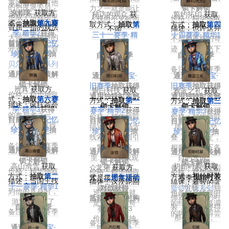
事的后来没有他
的热度退去后，
锁卡解锁
力之一就是能让
的出现，“背叛”
疯帽客
获取方
秘访的观众
获
誓约拓印
获取
他成了马戏团里
价格：精华抽取
人视而不见听而
不会成为他的新
式：
抽取
第九赛
取方式：
抽取
第
方式：
抽取
第四
首屈一指的戏法
描述：也许这并
不闻
季·精华2
名字。
获得
三十一赛季·精
十四赛季·精华1
大师，嘉年华的
不是神恩赐的奇
备注：第二十三
目前可通过
记忆
华3
获得
获得
异装游行又怎会
迹，而是盛怒下
珍宝·旧赛季
赛季·精华1
抽
自第32赛季
自第45赛季
少了他呢~
的惩罚
贝尔斯泰因系列
取获得
起：
起：
备注：第四赛季
通用独特时装解
独特时装
通过
记忆珍宝·
通过
记忆珍宝·
·精华2
锁卡解锁
旧赛季
抽取获得
旧赛季
抽取获得
辨真
获取方
银白科技
获取
雅蓝之礼
获取
价格：精华抽取
通用独特时装解
通用独特时装解
式：
抽取
第六赛
方式：
抽取
第一
方式：
抽取
第三
描述：疯狂茶会
锁卡解锁
锁卡解锁
季·精华3
获得
赛季·精华2
获得
赛季·精华3
获得
的参与者之一，
价格：精华抽取
价格：精华抽取
目前可通过
记忆
目前可通过
记忆
目前可通过
记忆
人们说他“疯得
描述：那张隐含
描述：双环交
珍宝·旧赛季
抽
珍宝·旧赛季
抽
珍宝·旧赛季
抽
像个帽匠”
线索的门票指引
叠，誓词落定，
取获得
取获得
取获得
备注：第九赛季
警探来到这
相握的手许下各
通用独特时装解
通用独特时装解
通用独特时装解
·精华2
里......乔装成观
自的永恒。
锁卡解锁
锁卡解锁
锁卡解锁
高山滑雪
获取
初始时装
获取
龙芽
获取方
众，潜入幕后，
备注：第四十四
价格：精华抽取
价格：精华抽取
价格：精华抽取
方式：
抽取
第二
方式：
初始时装
式：
二周年活动
才是接近真相的
赛季·精华1
描述：当国王找
描述：这次轮回
描述：雅致的蓝
十一赛季·精华1
价格：-
对战获得
最佳途径。
斯特瓦德系列
独
到他的真身时，
巡演的主题就
色条纹是经典中
获得
描述：初始的时
活动商店限时购
备注：第三十一
特时装
游戏就结束了
是：银闪的奇
的经典，有格调
自第22赛季
装，一切都显得
买
赛季·精华3
备注：第六赛季
迹！
的绅士都值得尝
起：
那么地自然。
价格：珍宝抽
·精华3
备注：第一赛季
试。
通过
记忆珍宝·
取/100
窥镜