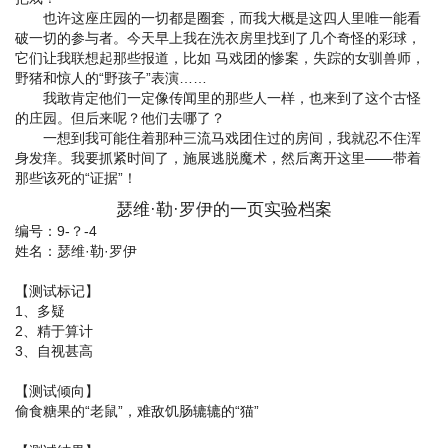
也许这座庄园的一切都是圈套，而我大概是这四人里唯一能看
破一切的参与者。今天早上我在洗衣房里找到了几个奇怪的彩球，
它们让我联想起那些报道，比如 马戏团的惨案，失踪的女驯兽师，
野猪和惊人的“野孩子”表演……
我敢肯定他们一定像传闻里的那些人一样，也来到了这个古怪
的庄园。但后来呢？他们去哪了？
一想到我可能住着那种三流马戏团住过的房间，我就忍不住浑
身发痒。我要抓紧时间了，施展逃脱魔术，然后离开这里——带着
那些该死的“证据”！
瑟维·勒·罗伊的一页实验档案
编号：9-？-4
姓名：瑟维·勒·罗伊
【测试标记】
1、多疑
2、精于算计
3、自视甚高
【测试倾向】
偷食糖果的“老鼠”，难敌饥肠辘辘的“猫”