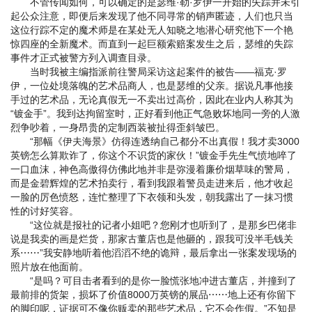
不管传闻如何，可以确定的是瑟维·勒·罗伊一开始的失踪并未引
起公众注意，即便后来发现了他不同寻常的销声匿迹，人们也只当
这位行踪不定的魔术师是在某处无人知晓之地潜心研究他下一个艳
惊四座的全新魔术。而直到一起巨额索赔案发生之后，瑟维的失踪
事件才正式被警方列入调查目录。
当时我被主编指派前往警局采访这起案件的被告——福克·罗
伊，一位处境落魄的艺术品商人，也是瑟维的父亲。据说凡事他接
手过的艺术品，无论真假无一不卖出过高价，因此在业内人称其为
“镀金手”。我到达拘留室时，正好看到他正气急败坏地同一旁的人激
烈争吵着，一身昂贵的定制西装被扯得歪斜皱巴。
“那幅《伊夫海景》仿得连透纳自己都分不出真假！我才卖3000
英镑怎么算欺诈了，你这个不识货的家伙！”镀金手先生气愤地啐了
一口血沫，神色高傲得仿佛此地并非是弥漫着廉价烟草味的警局，
而是金碧辉煌的艺术拍卖行，看到我跟着警员走进来后，他才收起
一脸的厉色愤怒，连忙整理了下衣领和头发，朝我露出了一抹习惯
性的讨好笑容。
“这位就是报社的记者小姐吧？您刚才也听到了，是那乡巴佬非
说是我卖的画是烂货，那家古董店也是他砸的，跟我可没半毛钱关
系⋯⋯”我安静地听着他滔滔不绝的诡辩，最后拿出一张案发现场的
照片放在他面前。
“是吗？可目击者看到的是你一脸慌张地冲进古董店，并撞到了
最前排的货架，损坏了价值8000万英镑的展品⋯⋯地上还有你留下
的脚印呢，证据可不像你贩卖的那些艺术品，它不会作假。”不知是