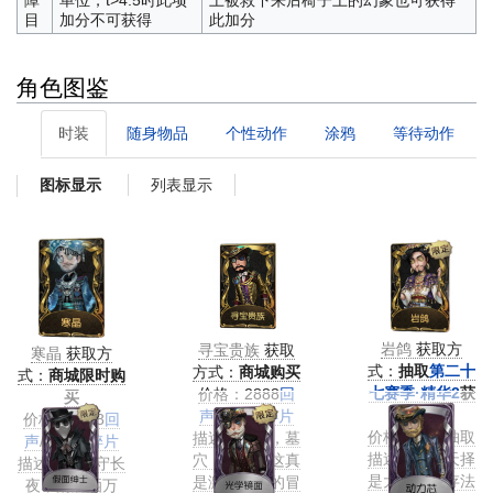
障
单位，t>4.5时此项
上被救下来后椅子上的幻象也可获得
目
加分不可获得
此加分
角色图鉴
时装
随身物品
个性动作
涂鸦
等待动作
列表显示
图标显示
岩鸽
获取方
寻宝贵族
获取
寒晶
获取方
式：
抽取
第二十
方式：
商城购买
式：
商城限时购
七赛季·精华2
获
价格：2888
回
买
得
声
/12888
碎片
价格：2888
回
价格：精华抽取
描述：沙漠，墓
声
/12888
碎片
描述：物竞天择
穴，法老，这真
描述：寒灯守长
是大漠的生存法
是激动人心的冒
夜，清辉洒万