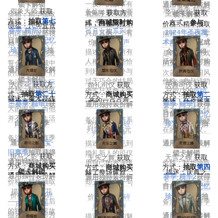
福”的悲剧?
一夜》的故事有
锁卡解锁
通用奇珍时装解
第三赛季·精华2
假象大师
获取
备注：第十六赛
兔脚
获取方
圣诞魔法
获取
着一千零一种演
价格：精华抽取
锁卡解锁
方式：
抽取
第七
季·精华3
式：
商城限时购
方式：
参与
绎，白金阿拉丁
描述：神秘睿智
价格：精华抽取
赛季·精华3
获得
孤月女校系列
奇
买
2024年圣夜魔
只是其中一个有
的白魔法巫师领
描述：《一千零
目前可通过
记忆
珍时装
价格：60
回声
术奇秀活动
完成
趣的衍生。
袖，能力强大，
一夜》的故事可
珍宝·旧赛季
抽
描述：他让所有
全部剧情获得
仁慈温和。他发
是许多奇怪把戏
取获得
人相信，那些恰
活动商店限时购
誓会保护好城中
的灵感之源，这
通用独特时装解
到好处的意外与
买
的住民和孩子们
次蓝调的异国风
锁卡解锁
过于巧合的结局
价格：参与活动
备注：
异战之际
情会带来好运
大理花
获取方
婚礼司仪
获取
庆典司仪
获取
价格：精华抽取
确实只是兔子带
获取/100
窥镜
主题时装
么?
式：
抽取
第二十
方式：
商城购买
方式：
抽取
第二
描述：魔术是伟
来的一点点幸
描述：在圣诞之
第六赛季·精华1
备注：
神灯祈愿
三赛季·精华1
获
通用独特装扮解
赛季·精华1
获得
大的骗局，而他
运。
夜为人们带去快
主题时装
得
锁卡解锁
目前可通过
记忆
并不介意在生活
备注：象牙塔系
乐，就是魔法存
第一赛季·精华2
自第24赛季
价格：1188
碎
珍宝·旧赛季
抽
中表演
列第十五款6元
在的全部意义。
起：
片
/318
回声
取获得
备注：第七赛季
时装
通过
记忆珍宝·
描述：未曾见到
通用独特时装解
·精华3
旧赛季
抽取获得
婚礼新人的司仪
锁卡解锁
斑马之影
获取
无雪之峰
获取
无乐之舞
获取
通用独特时装解
用自己的表演缓
价格：精华抽取
方式：
商城购买
方式：
抽取
第四
方式：
商城购买
锁卡解锁
解了整场尴尬，
描述：庆典之
通用独特装扮解
赛季·精华2
获得
通用独特装扮解
价格：精华抽取
却无法说出一句
上，司仪永远活
锁卡解锁
目前可通过
记忆
锁卡解锁
描述：大理花
祝词
力四射
价格：1188
碎
珍宝·旧赛季
抽
价格：1188
碎
——他曾是皇后
备注：第二赛季
片
/318
回声
取获得
片
/318
回声
的独爱，如果故
·精华1
描述：在畸形秀
通用独特时装解
描述：权力的魅