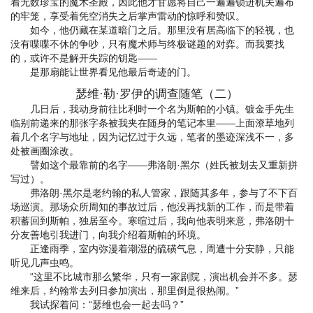
着无数珍宝的魔术圣殿，因此他才甘愿将自己一遍遍锁进机关遍布
的牢笼，享受着凭空消失之后掌声雷动的惊呼和赞叹。
如今，他仍藏在某道暗门之后。那里没有居高临下的轻视，也
没有喋喋不休的争吵，只有魔术师与终极谜题的对弈。而我要找
的，或许不是解开失踪的钥匙——
是那扇能让世界看见他最后奇迹的门。
瑟维·勒·罗伊的调查随笔（二）
几日后，我动身前往比利时一个名为斯帕的小镇。镀金手先生
临别前递来的那张字条被我夹在随身的笔记本里——上面潦草地列
着几个名字与地址，因为记忆过于久远，笔者的墨迹深浅不一，多
处被画圈涂改。
譬如这个最靠前的名字——弗洛朗·黑尔（姓氏被划去又重新拼
写过）。
弗洛朗·黑尔是老约翰的私人管家，跟随其多年，参与了不下百
场巡演。那场众所周知的事故过后，他没再找新的工作，而是带着
积蓄回到斯帕，独居至今。寒暄过后，我向他表明来意，弗洛朗十
分友善地引我进门，向我介绍着斯帕的环境。
正逢雨季，室内弥漫着潮湿的硫磺气息，周遭十分安静，只能
听见几声虫鸣。
“这里不比城市那么繁华，只有一家剧院，演出机会并不多。瑟
维来后，约翰常去列日参加演出，那里倒是很热闹。”
我试探着问：“瑟维也会一起去吗？”