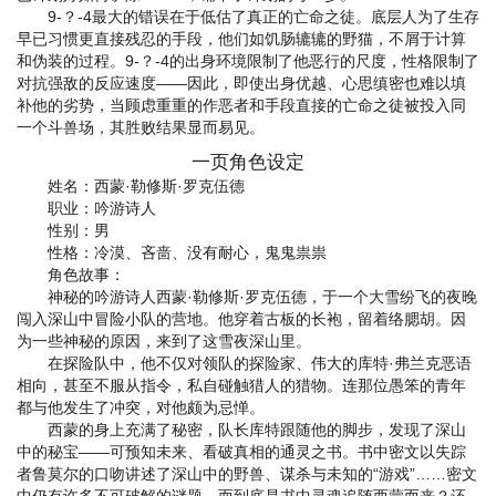
9-？-4最大的错误在于低估了真正的亡命之徒。底层人为了生存
早已习惯更直接残忍的手段，他们如饥肠辘辘的野猫，不屑于计算
和伪装的过程。9-？-4的出身环境限制了他恶行的尺度，性格限制了
对抗强敌的反应速度——因此，即使出身优越、心思缜密也难以填
补他的劣势，当顾虑重重的作恶者和手段直接的亡命之徒被投入同
一个斗兽场，其胜败结果显而易见。
一页角色设定
姓名：西蒙·勒修斯·罗克伍德
职业：吟游诗人
性别：男
性格：冷漠、吝啬、没有耐心，鬼鬼祟祟
角色故事：
神秘的吟游诗人西蒙·勒修斯·罗克伍德，于一个大雪纷飞的夜晚
闯入深山中冒险小队的营地。他穿着古板的长袍，留着络腮胡。因
为一些神秘的原因，来到了这雪夜深山里。
在探险队中，他不仅对领队的探险家、伟大的库特·弗兰克恶语
相向，甚至不服从指令，私自碰触猎人的猎物。连那位愚笨的青年
都与他发生了冲突，对他颇为忌惮。
西蒙的身上充满了秘密，队长库特跟随他的脚步，发现了深山
中的秘宝——可预知未来、看破真相的通灵之书。书中密文以失踪
者鲁莫尔的口吻讲述了深山中的野兽、谋杀与未知的“游戏”……密文
中仍有许多不可破解的谜题，而到底是书中灵魂追随西蒙而来？还