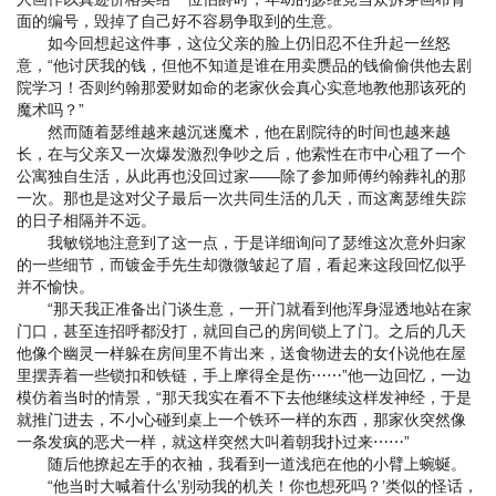
面的编号，毁掉了自己好不容易争取到的生意。
如今回想起这件事，这位父亲的脸上仍旧忍不住升起一丝怒
意，“他讨厌我的钱，但他不知道是谁在用卖赝品的钱偷偷供他去剧
院学习！否则约翰那爱财如命的老家伙会真心实意地教他那该死的
魔术吗？”
然而随着瑟维越来越沉迷魔术，他在剧院待的时间也越来越
长，在与父亲又一次爆发激烈争吵之后，他索性在市中心租了一个
公寓独自生活，从此再也没回过家——除了参加师傅约翰葬礼的那
一次。那也是这对父子最后一次共同生活的几天，而这离瑟维失踪
的日子相隔并不远。
我敏锐地注意到了这一点，于是详细询问了瑟维这次意外归家
的一些细节，而镀金手先生却微微皱起了眉，看起来这段回忆似乎
并不愉快。
“那天我正准备出门谈生意，一开门就看到他浑身湿透地站在家
门口，甚至连招呼都没打，就回自己的房间锁上了门。之后的几天
他像个幽灵一样躲在房间里不肯出来，送食物进去的女仆说他在屋
里摆弄着一些锁扣和铁链，手上摩得全是伤⋯⋯”他一边回忆，一边
模仿着当时的情景，“那天我实在看不下去他继续这样发神经，于是
就推门进去，不小心碰到桌上一个铁环一样的东西，那家伙突然像
一条发疯的恶犬一样，就这样突然大叫着朝我扑过来⋯⋯”
随后他撩起左手的衣袖，我看到一道浅疤在他的小臂上蜿蜒。
“他当时大喊着什么’别动我的机关！你也想死吗？’类似的怪话，