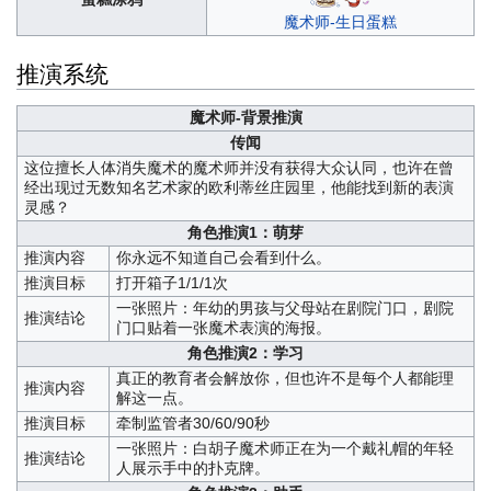
魔术师-生日蛋糕
推演系统
魔术师-背景推演
传闻
这位擅长人体消失魔术的魔术师并没有获得大众认同，也许在曾
经出现过无数知名艺术家的欧利蒂丝庄园里，他能找到新的表演
灵感？
角色推演1：萌芽
推演内容
你永远不知道自己会看到什么。
推演目标
打开箱子1/1/1次
一张照片：年幼的男孩与父母站在剧院门口，剧院
推演结论
门口贴着一张魔术表演的海报。
角色推演2：学习
真正的教育者会解放你，但也许不是每个人都能理
推演内容
解这一点。
推演目标
牵制监管者30/60/90秒
一张照片：白胡子魔术师正在为一个戴礼帽的年轻
推演结论
人展示手中的扑克牌。