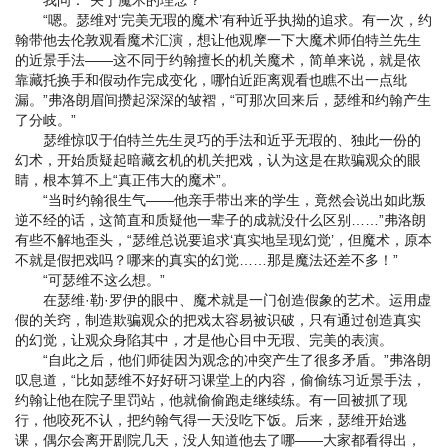
“嗯。瑟维对‘完美无瑕的魔术’有种近乎执拗的追求。有一次，约
翰带他去伦敦观看魔术汇演，想让他观摩一下大魔术师伯特兰先生
的近景手法——这不同于约翰擅长的机关魔术，简单来说，就是依
靠藏托换手和假动作完成变化，哪怕近距离观看也瞧不出一点纰
漏。”弗洛朗眉间攒起深深的皱褶，“可那次回来后，瑟维和约翰产生
了分岐。”
瑟维惊叹于伯特兰先生灵巧的手法和近乎无瑕的、独此一份的
幻术，开始质疑起暗藏玄机的机关把戏，认为这是在欺骗观众的眼
睛，根本算不上“真正伟大的魔术”。
“当时约翰很生气——他亲手带出来的学生，竟然会说出如此叛
逆不经的话，这简直和质疑他一辈子的成就没什么区别……”弗洛朗
有些不解地歪头，“瑟维总说要追求‘真实地呈现幻觉’，但魔术，原本
不就是假把戏吗？哪来的真实的幻觉……那是魔法还差不多！”
“可瑟维不这么想。”
在瑟维·勒·罗伊的眼中、魔术就是一门创造假象的艺术。运用虚
假的关窍，制造欺骗观众的把戏太容易被识破，只有通过创造真实
的幻觉，让观众身陷其中，才是他心目中无瑕、完美的表演。
“自此之后，他们师徒因为观念的冲突产生了很多矛盾。”弗洛朗
叹息道，“比如瑟维不好好研习课堂上的内容，偷偷练习近景手法，
约翰让他在院子里罚站，他就偷偷跑走继续练。有一回被抓了现
行，他咬死不认，把约翰气得一天没吃下饭。后来，瑟维开始逃
课，偶尔会离开剧院几天，没人知道他去了哪——大家都看得出，