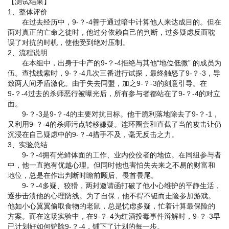
【测试结果】
1、整体评价
在过去经历中，9-？-4善于通过暗中计算他人来达成目的。但在
面对真正的亡命之徒时，他过分依赖自己的判断，过多疑虑反而耽
误了对抗的时机，使他受到绝对压制。
2、流程说明
在本组中，出身于中产的9-？-4拒绝与其他“地位低微” 的成员为
伍。查找线索时，9-？-4几次三番进行试探，最终触怒了9-？-3，导
致两人间矛盾激化。由于失去同盟，加之9-？-3的刻意引导。在
9-？-4过去的杀师恶行被曝光后，所有参与者都站在了9-？-4的对立
面。
9-？-3是9-？-4的主要对抗目标。他干脆利落地除去了9-？-1，
又利用9-？-4的杀师污点转移嫌疑。连环圈套和直截了当的攻击让仍
沉浸在自己疑虑中的9-？-4措手不及，毫无反击之力。
3、实验总结
9-？-4拥有光鲜体面的工作、业内佼佼者的地位。在同组参与者
中，他一直抱有优越心理。但同时他也害怕失去来之不易的财富和
地位，总是在作出判断时瞻前顾后、畏首畏尾。
9-？-4多疑、狡猾，两封邀请函打破了他小心维护的平静生活，
逐步击溃他的心理防线。为了自保，他不得不铤而走险参加游戏。
他如小心翼翼偷取食物的老鼠，总是忧虑多疑，忙着计算最保险的
方案。而在这场实验中，在9-？-4为红酒投毒事件辩解时，9-？-3早
已计划好如何铲除9-？-4，铺下了计划的每一步。