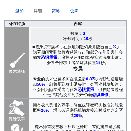
进阶
详细
简略
极简
外在特质
内容
数量：
3
冷却时间：
10
秒
=随身携带魔棒，在原地制造幻象并隐匿自己
2
秒，
隐匿期间受到监管者普通攻击和部分技能伤害时会
触发
恐惧震慑
。魔棒制造的幻象被监管者攻击后，
会向全部求生者暴露其位置
15
秒。
专属
魔术演绎
专业的技术让魔术师在隐匿后
0.87
秒内移动速度增
加
50%
，幻象受到攻击消失时，会再次触发加速；
不会因为隐匿受击而触发
恐惧震慑
，但在隐匿过程
中进行其他交互时受击仍会
恐惧震慑
。
拥有极其灵活的双手，降低破译密码机校准的触发
概率
20%
，增加破译密码机触发校准时成功判定区
域
20%
。
灵活双手
魔术师首次被救下狂欢之椅时，立刻施展逃脱魔