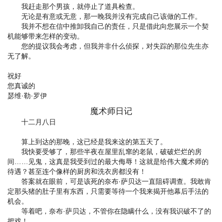
我赶走那个男孩，就停止了道具检查。
无论是有意或无意，那一晚我并没有完成自己该做的工作。
我并不想在信中推卸我自己的责任，只是借此向您展示一个契
机能够带来怎样的变动。
您的提议我会考虑，但我并非什么侦探，对失踪的那位先生亦
无了解。
祝好
您真诚的
瑟维·勒·罗伊
魔术师日记
十二月八日
算上到达的那晚，这已经是我来这的第五天了。
我快要受够了，那些半夜在屋里乱窜的老鼠，破破烂烂的房
间……见鬼，这真是我受到过的最大侮辱！这就是给伟大魔术师的
待遇？甚至连个像样的厨房和洗衣房都没有！
答案就在眼前，可是该死的奈布·萨贝达一直阻碍调查。我敢肯
定那头猪的肚子里有东西，只需要等待一个我来揭开他幕后手法的
机会。
等着吧，奈布·萨贝达，不管你在隐瞒什么，没有我识破不了的
把戏！