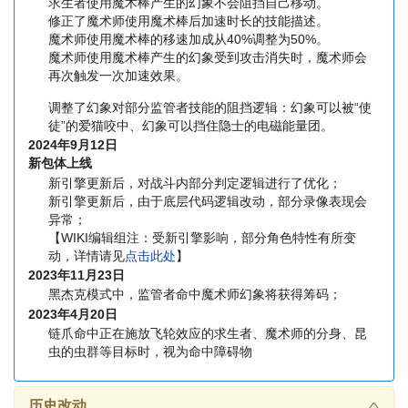
求生者使用魔术棒产生的幻象不会阻挡自己移动。
修正了魔术师使用魔术棒后加速时长的技能描述。
魔术师使用魔术棒的移速加成从40%调整为50%。
魔术师使用魔术棒产生的幻象受到攻击消失时，魔术师会
再次触发一次加速效果。
调整了幻象对部分监管者技能的阻挡逻辑：幻象可以被“使
徒”的爱猫咬中、幻象可以挡住隐士的电磁能量团。
2024年9月12日
新包体上线
新引擎更新后，对战斗内部分判定逻辑进行了优化；
新引擎更新后，由于底层代码逻辑改动，部分录像表现会
异常；
【WIKI编辑组注：受新引擎影响，部分角色特性有所变
动，详情请见
点击此处
】
2023年11月23日
黑杰克模式中，监管者命中魔术师幻象将获得筹码；
2023年4月20日
链爪命中正在施放飞轮效应的求生者、魔术师的分身、昆
虫的虫群等目标时，视为命中障碍物
历史改动
∧