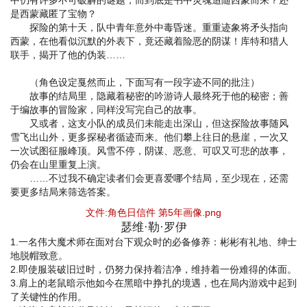
是西蒙藏匿了宝物？
探险的第十天，队中青年意外中毒昏迷。重重迹象将矛头指向
西蒙，在他看似沉默的外表下，竟还藏着险恶的阴谋！库特和猎人
联手，揭开了他的伪装……
（角色设定戛然而止，下面写有一段字迹不同的批注）
故事的结局里，隐藏着秘密的吟游诗人最终死于他的秘密；善
于编故事的冒险家，同样没写完自己的故事。
又或者，这支小队的成员们未能走出深山，但这探险故事随风
雪飞出山外，更多探秘者循迹而来。他们攀上往日的悬崖，一次又
一次试图征服峰顶。风雪不停，阴谋、恶意、可叹又可悲的故事，
仍会在山里重复上演。
……不过我不确定读者们会更喜爱哪个结局，至少现在，还需
要更多结局来筛选答案。
文件:角色日信件 第5年画像.png
瑟维·勒·罗伊
1.一名伟大魔术师在面对台下观众时的必备修养：彬彬有礼地、绅士
地脱帽致意。
2.即使服装破旧过时，仍努力保持着洁净，维持着一份难得的体面。
3.肩上的老鼠暗示他如今在黑暗中挣扎的境遇，也在局内游戏中起到
了关键性的作用。