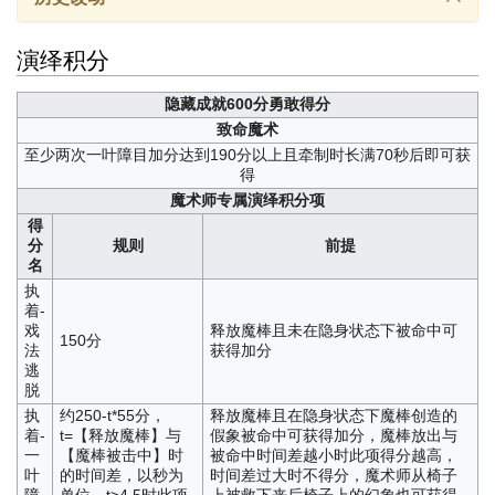
演绎积分
隐藏成就
600分勇敢得分
致命魔术
至少两次一叶障目加分达到190分以上且牵制时长满70秒后即可获
得
魔术师专属演绎积分项
得
分
规则
前提
名
执
着-
戏
释放魔棒且未在隐身状态下被命中可
150分
法
获得加分
逃
脱
执
约250-t*55分，
释放魔棒且在隐身状态下魔棒创造的
着-
t=【释放魔棒】与
假象被命中可获得加分，魔棒放出与
一
【魔棒被击中】时
被命中时间差越小时此项得分越高，
叶
的时间差，以秒为
时间差过大时不得分，魔术师从椅子