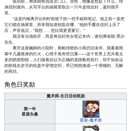
临别前，弗洛朗将我送至门口。突然，他像是想起了什么，转
身回到屋内，从写字台的抽屉里取出一只牛皮纸信封，递到我手
里。
“这是约翰离开比利时前留下的一些手稿和笔记。他之前一直把
它们锁在抽屉里，所幸我知道钥匙在哪。”他的手覆在信封上压了
压，声音低沉，“我想……您比我更需要它。”
我没有当场拆开，而是将信封夹在笔记本内，谢别弗洛朗·黑尔
先生。
离开这座幽静的小院时，斯帕绵密的小雨仍旧未停。我看着雨
幕中几盏摇身的灯火，心情不免有些沉重——这个世界上充斥着太
多的阴差阳错，人们循着自以为正确的道路毅然前行，却不知命运
的纺线在岁月的轮盘中穿绕交织，早已悄然缠成一个滑稽的、无解
的死结。
角色日奖励
魔术师-生日活动奖励
第一年
星座头像
星座-魔术师