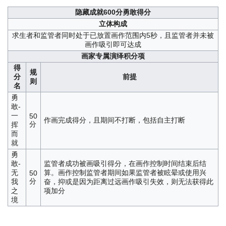
隐藏成就
600分勇敢得分
立体构成
求生者和监管者同时处于已放置画作范围内5秒，且监管者并未被
画作吸引即可达成
画家专属演绎积分项
得
规
分
前提
则
名
勇
敢-
一
50
作画完成得分，且期间不打断，包括自主打断
分
挥
而
就
勇
敢-
监管者成功被画吸引得分，在画作控制时间结束后结
无
算。画作控制监管者期间如果监管者被眩晕或使用兴
50
分
我
奋，抑或是因为距离过远画作吸引失效，则无法获得此
之
项加分
境