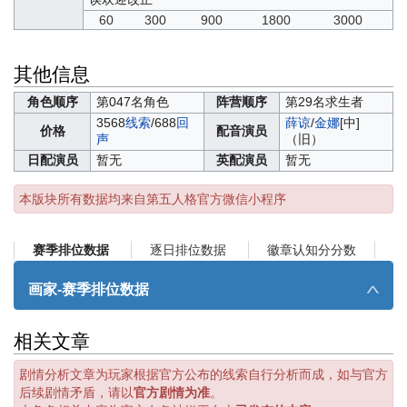
60
300
900
1800
3000
其他信息
角色顺序
第047名角色
阵营顺序
第29名求生者
3568
线索
/688
回
薛谅
/
金娜
[中]
价格
配音演员
声
（旧）
日配演员
暂无
英配演员
暂无
本版块所有数据均来自第五人格官方微信小程序
逐日排位数据
徽章认知分分数
赛季排位数据
画家-赛季排位数据
∧
相关文章
剧情分析文章为玩家根据官方公布的线索自行分析而成，如与官方
后续剧情矛盾，请以
官方剧情为准
。