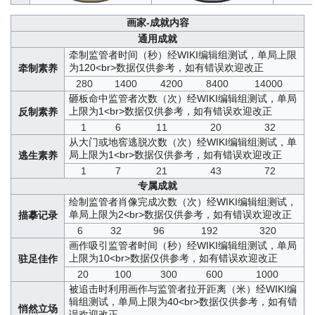
画家-成就内容
通用成就
牵制监管者时间（秒）
经WIKI编辑组测试，单局上限
为120<br>数据仅供参考，如有错误欢迎改正
牵制素养
280
1400
4200
8400
14000
砸板命中监管者次数（次）
经WIKI编辑组测试，单局
上限为1<br>数据仅供参考，如有错误欢迎改正
反制素养
1
6
11
20
32
从大门或地窖逃脱次数（次）
经WIKI编辑组测试，单
局上限为1<br>数据仅供参考，如有错误欢迎改正
逃生素养
1
7
21
43
72
专属成就
绘制监管者肖像完成次数（次）
经WIKI编辑组测试，
单局上限为2<br>数据仅供参考，如有错误欢迎改正
描摹记录
6
32
96
192
320
画作吸引监管者时间（秒）
经WIKI编辑组测试，单局
上限为10<br>数据仅供参考，如有错误欢迎改正
驻足佳作
20
100
300
600
1000
被追击时利用画作与监管者拉开距离（米）
经WIKI编
辑组测试，单局上限为40<br>数据仅供参考，如有错
悄然立场
误欢迎改正