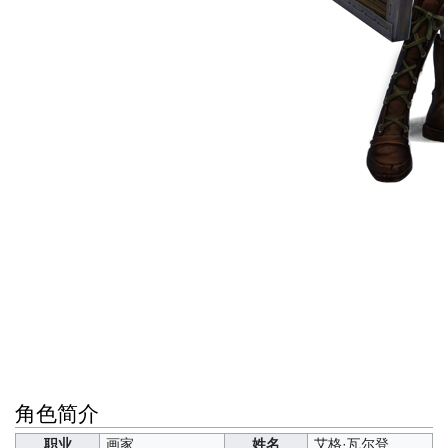
角色简介
职业
画家
姓名
艾格·瓦尔登