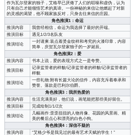
作为瓦尔登家的独子，艾格早已厌倦了人们的聒噪和虚伪，认为
只有自己才能领悟艺术的真谛。一份神秘的来信让他燃起了对新
的灵感的渴望，他不顾家族反对，只身去往来信的庄园。
角色推演1：命运
推演内容
我曾经相信，命运为我选择了最好的开端。
推演目标
遇见1/2/3名队友
一封请柬:装点着烫金纹样和考究的火漆印章，内容
推演结论
简单，庆贺瓦尔登家独子的一岁诞辰。
角色推演2：爱
推演内容
书本上说，爱的表现方式之一是夸赞。
记录监管者的样貌/记录监管者的样貌/记录监管者的
推演目标
样貌
一些礼物:附有长篇大论的信件，内容充斥着奉承和
推演结论
赞誉。落款是巴利尔伯爵。
角色推演3：我所热爱的
推演内容
生活充满美好，他们说，画笔能把那些美好留住。
推演目标
完成绘制1/1/2次
几幅画作:歪歪扭扭的人物肖像、花园的风景画、精
推演结论
美的餐后点心和漂亮的白色小狗。
角色推演4：深信不疑的
推演内容
“艾格少爷是我见过的最有艺术天赋的学生！”