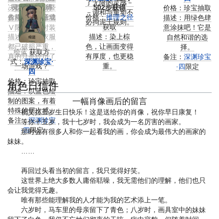
了无限的灵感－
决赛线下活动暨
灵感后可获得
502步获得
灯牌之下。
价格：珍宝抽取
－调和与重塑不
六周年庆典活动
价格：推演完成
价格：
推理之径
备注：深渊珍宝
描述：用绿色肆
必拘泥于规则。
限定
获取
获取
Ⅴ限定独特时装
意涂抹吧！它是
描述：身上衣服
描述：染上棕
自然和谐的选
都已破损严重，
色，让画面变得
择。
绘蓝
获取方
真的只是经历了
有厚度，也更稳
备注：
深渊珍宝
式：
深渊珍宝·
一场游戏？
重。
·四
限定
四
价格：珍宝抽取
角色日信件
描述：以蓝色绘
一幅肖像画后的留言
制的图案，有着
特殊的层次感。
祝艾拉五岁生日快乐！这是送给你的肖像，祝你早日康复！
备注：
深渊珍宝
等你十五岁，我十七岁时，我会成为一名厉害的画家。
·四
限定
那时会有很多人和你一起看我的画，你会成为最伟大的画家的
妹妹。
……
再回过头看当初的留言，我只觉得好笑。
这世界上绝大多数人庸俗聒噪，我无需他们的理解，他们也只
会让我觉得无趣。
唯有那些能理解我的人才能为我的艺术添上一笔。
六岁时，马车里的母亲留下了青色；八岁时，画具室中的妹妹