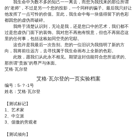
我生命中为数不多的知己一一离去，而您为我找来的那位所谓
的“老师”，不过是另一个您的投影，一个同样的骗子。最后我只好让
他发挥了一点可怜的价值。至此，我生命中每一块值得留下的色彩
都因您的虚伪而破碎。
我终于清楚认识到，无论是我，还是您口中的艺术，我们都不
过是您虚伪门面下的装饰。我对您不再抱有恨意，但也不再留恋这
里的任何事，包括这栋如同空壳的宅邸。
这也许是我最后一次告别。您的一位旧识为我指明了新的方
向，我将前往远方，去寻找属于我生命画布上全新的色彩。
此致，愿我们从此永不相见。期望这封信能符合您所追求的、
那所谓“贵族”的尊严与体面。
艾格·瓦尔登
艾格·瓦尔登的一页实验档案
编号：5-？-1号
姓名：艾格·瓦尔登
【测试标记】
1、艺术家
2、中立派
3、倨傲的旁观者
【测试倾向】