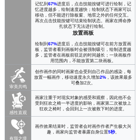
记忆到
67%
进度后，点击技能按键可进行绘制，记
忆进度越多，绘制速度越快；绘制状态下画家可以
移动，但不能进行除板窗、地窖之外的任何交互。
再次点击技能按键可结束绘制状态。画家在搏命挣
扎状态下无法进行绘制。
放置画板
绘制到
67%
进度后，点击技能按键可在前方放置画
板，监管者看到画板时会被强制吸引，绘制进度越
多，监管者在画板前驻足的时间越长；一块画板作
用范围内，不能放置第二块画板。
创作画作的同时画家也会受到自己作品的感染，每
放置一幅画作，移动速度永久增加
2%
，该效果最多
可叠加2次。
审美共鸣
画家注重于对现实对象的感受和观察，因此他不会
受到狂欢之椅一半进度的影响，画家第二次被放上
狂欢之椅时，会回到上一次被救下时的进度。
感性直观
画作效果结束时，监管者会对画作作者产生极大兴
趣，画家向监管者暴露自身位置
5秒
。
有我之境