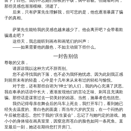
留下了白色。我仍不忘她们彻夜的干咳，病中容貌。但随着时间，
那些灵感也渐渐模糊、消逝了。
后来，只有萨莱先生理解我，但可悲的是，他也逐渐暴露了骗
子的真相。
萨莱先生能给我的灵感也越来越少了。他会离开吧？会带着欺
骗逃走吧？
这些天，我总能听到画布和画笔们的叫声：
——如果需要他的颜色，不如主动留下些什么。
一封告别信
尊敬的父亲，
请原谅我以这种方式不辞而别。
您不必寻找我的下落，也不必为我怀抱忧虑。因为此刻我正感
到前所未有的轻盈，心中是十几年来从未有过的轻松与愉悦。
对于您，还有那些自诩为“绅士”的人们，我的内心充满了厌恶。
我在奉承的话语中长大，逐渐发现他们的言论乏味、刺耳且充满欺
骗。那些话是谋害过去一切美好的凶器。当然，施暴者也包括您。
我仍记得母亲在舞会后的马车上死去，我打开车门，看到她已
经失去温度的、青白色的面庞；而当年六岁的艾拉，在一个闷热的
午后被您遗忘。您忙于我的“庆生宴会”，忘记了与她约定的游戏。她
小小的身体缩在画具室里，因窒息而苍白的脸色如同一条死鱼。直
至最后一刻，她还在期待您打开房门。