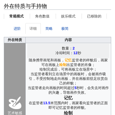
外在特质与手持物
角色数值
娱乐模式
已移除的
常规模式
进阶
详细
简略
极简
外在特质
内容
数量：
2
冷却时间：
12
秒
随身携带画笔和画板，
记忆
监管者的样貌后，画家
可在画板上
绘制
出监管者的肖像；
绘制完成后，可将画板立在场景中；
当监管者看到立在场景中的画板时，会被画作吸
引，不受控制地走向画板，并在画板前驻足欣赏自
己的样貌；
当监管者走向画板的时间超过
5
秒时，会失去对画作
的兴趣，导致画作失效。
记忆
在监管者
13.5
米范围内时，画家看向监管者的正面
即可记忆监管者的样貌。
绘制
艺术敏感