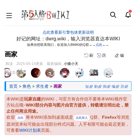
点此查看新引擎包体更新说明
好记的网址：dwrg.wiki，输入浏览器直达本WIKI
如果你想联系我们，欢迎加入BWIKI的Q群→→
点此
←←
画家
刷
历
编
阅读
2025-05-14
更新
最新编辑:
小猪小天
跳
跳
页面贡献者 :
到
到
导
搜
首页
>
角色
>
求生者
>
画家
短
刷
阅
编
历
航
索
本WIKI是
玩家自建
的WIKI，与官方有合作但不要将本WIKI视作官
方站点哦~
WIKI部分内容与图片由官方提供，转载请注明出处，禁
止任何商业用途。
欢迎
将本WIKI添加到桌面或是
Q群。
Firefox
等浏览
点此
点此加入
器浏览本站可能会出现部分样式问题。人手有限可能会延迟更新，
可查看
WIKI计划表
页面。