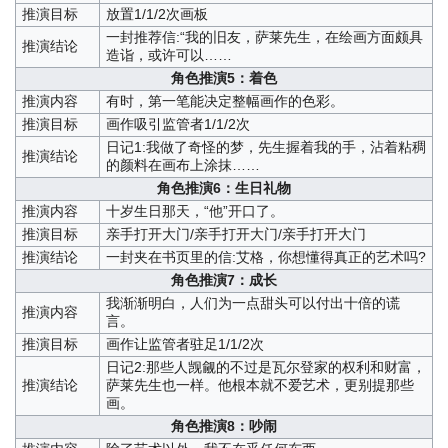
推演目标
放置1/1/2次画板
一封推荐信:“我的旧友，萨莱先生，在绘画方面颇具
推演结论
造诣，或许可以……
角色推演5：着色
推演内容
有时，第一笔能决定整幅画作的色彩。
推演目标
画作吸引监管者1/1/2次
日记1:我做了奇怪的梦，先生握着我的手，沾着粘稠
推演结论
的颜料在画布上涂抹……
角色推演6：生日礼物
推演内容
十岁生日那天，“他”开口了。
推演目标
亲手打开大门/亲手打开大门/亲手打开大门
推演结论
一封夹在书页里的信:艾格，你想懂得真正的艺术吗?
角色推演7：成长
我渐渐明白，人们为一点甜头可以付出十倍的谎
推演内容
言。
推演目标
画作让监管者驻足1/1/2次
日记2:那些人觊觎的不过是瓦尔登家的权利和财富，
推演结论
萨莱先生也一样。他根本就不爱艺术，更别提那些
画。
角色推演8：吵闹