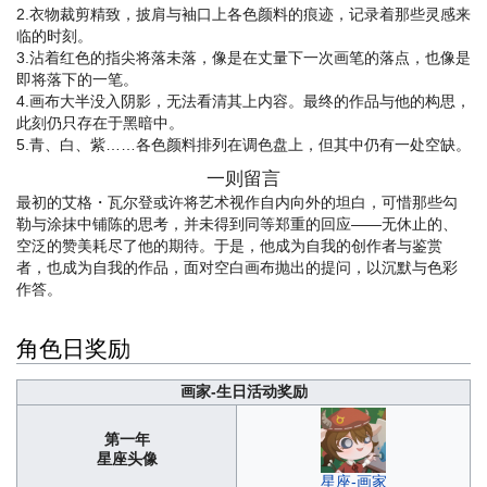
2.衣物裁剪精致，披肩与袖口上各色颜料的痕迹，记录着那些灵感来
临的时刻。
3.沾着红色的指尖将落未落，像是在丈量下一次画笔的落点，也像是
即将落下的一笔。
4.画布大半没入阴影，无法看清其上内容。最终的作品与他的构思，
此刻仍只存在于黑暗中。
5.青、白、紫……各色颜料排列在调色盘上，但其中仍有一处空缺。
一则留言
最初的艾格・瓦尔登或许将艺术视作自内向外的坦白，可惜那些勾
勒与涂抹中铺陈的思考，并未得到同等郑重的回应——无休止的、
空泛的赞美耗尽了他的期待。于是，他成为自我的创作者与鉴赏
者，也成为自我的作品，面对空白画布抛出的提问，以沉默与色彩
作答。
角色日奖励
画家-生日活动奖励
第一年
星座头像
星座-画家