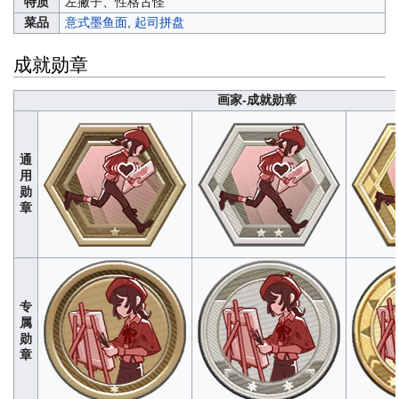
特质
左撇子、性格古怪
菜品
意式墨鱼面
,
起司拼盘
成就勋章
画家-成就勋章
通
用
勋
章
专
属
勋
章