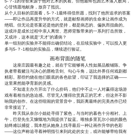
5-？-1的理智来源于他对艺术的执着。但他最终也因艺术落入败局，
心甘情愿地献身，放弃了抵抗。
从个人目标的层面看，5-？-1最终得偿所愿，找到了他所追求的答案
——即让作品再度升华的方式，就是献祭画师的生命来让画作成为
绝唱。但无论是答案还是他的坚持，都是病态的、偏执而扭曲的。
这或许是成长过程中亲人离世、恩师背叛带来的一系列打击所致，
又或许，这本就是“天才”的通病？
单一组别的实验并不能得出确切结论，在后续实验中，可以投入更
多与5-？-1相似的实验品，继续进行验证。
画布背面的随笔
这座庄园最有趣之处，就在于它能够将人性如展品般铺陈。争
执者带着赌注与决心的唇枪舌剑、勾心斗角，远比外界任何戏剧都
精彩。那些灼烧在他们眼底的各色欲望，印证了我选择的正确——
这里果然能孕育新的灵感。
不知道主办方开出了什么价码，他们中不止一人对赢得这场游
戏有着相当的急迫感。尽管无人懂得欣赏真正的艺术，但这并不影
响我的创作。在这些喧闹的背景音中，我距离最终的完美杰作已经
非常接近了。
昨天我从奈尔小姐处寻得了紫色，与当时的暮色十分相衬。上
午，巴登先生又慷慨地为我提供了靛蓝。唯独多里瓦尔小姐的颜色
始终难以捕捉，我本想从她身上找寻最后一种让画作升华的色彩
——这位声称追寻着神明指引来到此处的女士，或许能够带给我有