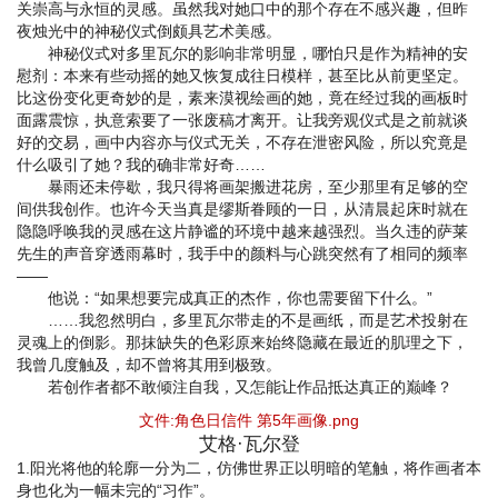
关崇高与永恒的灵感。虽然我对她口中的那个存在不感兴趣，但昨
夜烛光中的神秘仪式倒颇具艺术美感。
神秘仪式对多里瓦尔的影响非常明显，哪怕只是作为精神的安
慰剂：本来有些动摇的她又恢复成往日模样，甚至比从前更坚定。
比这份变化更奇妙的是，素来漠视绘画的她，竟在经过我的画板时
面露震惊，执意索要了一张废稿才离开。让我旁观仪式是之前就谈
好的交易，画中内容亦与仪式无关，不存在泄密风险，所以究竟是
什么吸引了她？我的确非常好奇……
暴雨还未停歇，我只得将画架搬进花房，至少那里有足够的空
间供我创作。也许今天当真是缪斯眷顾的一日，从清晨起床时就在
隐隐呼唤我的灵感在这片静谧的环境中越来越强烈。当久违的萨莱
先生的声音穿透雨幕时，我手中的颜料与心跳突然有了相同的频率
——
他说：“如果想要完成真正的杰作，你也需要留下什么。”
……我忽然明白，多里瓦尔带走的不是画纸，而是艺术投射在
灵魂上的倒影。那抹缺失的色彩原来始终隐藏在最近的肌理之下，
我曾几度触及，却不曾将其用到极致。
若创作者都不敢倾注自我，又怎能让作品抵达真正的巅峰？
文件:角色日信件 第5年画像.png
艾格·瓦尔登
1.阳光将他的轮廓一分为二，仿佛世界正以明暗的笔触，将作画者本
身也化为一幅未完的“习作”。