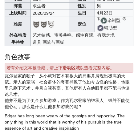
阵营
求生者
性别
男
上线时间
生日
4月23日
2020/09/24
①
②
牵制型
难度
定位
辅助型
外在特质
艺术敏感、审美共鸣、感性直观、有我之境
手持物
道具 画笔与画板
角色故事
若有介绍文本被隐藏，请
上下滑动区域
以查看完整内容。
瓦尔登家的独子，从小就对艺术有很大的兴趣并展现出极高的天
赋。亲人的宠溺，社会群体的夸赞导致了他如今古怪的性格，他眼
里只剩下艺术，并且自视甚高，其他所有人在他眼里都不配与他谈
论艺术。
他并不是为了奖金参加游戏，作为瓦尔登家的继承人，钱并不能使
他心动，那么是什么让他参加游戏的呢？
Edgar has long been weary of the gossips and hypocrisy. The
only thing in this world that is worthy of his pursuit is the true
essence of art and creative inspiration