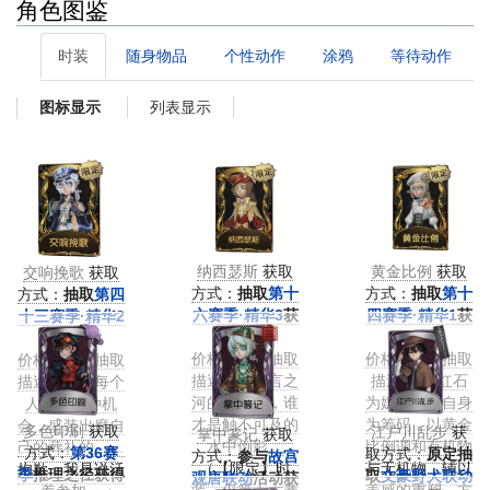
角色图鉴
时装
随身物品
个性动作
涂鸦
等待动作
列表显示
图标显示
纳西瑟斯
获取
黄金比例
获取
交响挽歌
获取
方式：
抽取
第十
方式：
抽取
第十
方式：
抽取
第四
六赛季·精华3
获
四赛季·精华1
获
十三赛季·精华2
得
得
获得
价格：精华抽取
价格：精华抽取
价格：精华抽取
描述：在谎言之
描述：“献红石
描述：不是每个
河的另一端，谁
为媒介，祭自身
人都有这种机
才是触不可及的
为筹码，以黄金
会，盛装出席自
多色印刷
获取
江户川乱步
获
掌中篆记
获取
水中倒影。
比例调和有机物
己的葬礼的……
方式：
第36赛
取方式：
原定抽
方式：
参与
故宫
（【限定】时
与无机物，辅以
抱歉，我是说活
季
推理之径获得
取
文豪野犬联动
观唐联动
活动获