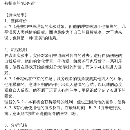
被扭曲的“献身者”
【测试结果】
1、整体评价：
5-？-1是整组中最理智的实验对象。但他的理智来源于他扭曲的、几
乎泯灭人类感情的目标。而他最终为了自己的目标献身，对于他来
说，也算是一种“完美”的结局。
2、流程说明：
在该组实验中，实验对象们被迫面对各自的过去，进行自揭伤疤的
自我反省。他们的文化背景、价值观、阶级差异也导致了一系列矛
盾，使得在游戏开始前便划分为清晰的阵营，而5-？-4未能进入游
戏。
5-？-1全程站在中立的立场，以旁观者的视角观测其他四人的斗争。
他用模糊的、意味不明的画作引出众人忌惮的心结，以玩味的态度
观察众人反应。他不屑于玩弄人心的斗争，更是识破了5-？-5设下的
圈套。
理智的5-？-1本有机会获得最终的胜利，但也正因为他的画作，使得
5-？-5有机会使用他的血液反制。在最终时刻，5-？-1并未进行反
抗，意识到“绝唱”正是他追寻的最终目标。
3、分析总结