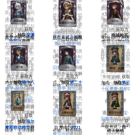
装，仅第十六赛
美感的重塑，方
着参加。
价格：第36赛
精华
获得
得
季精华3中可获
能诞生奇迹。”
（【限定】时
季
推理之径
第
后改为第五人格
价格：活动获取
得。）
（【限定】时
装，仅能在第四
1528步获取
X文豪野犬联动
描述：印章中的
备注：第十六赛
装，仅能在第十
十三赛季精华2
描述：这些醒目
期间邮件领取
精怪伪装成“库
季·精华3限定稀
四赛季精华1中
中获得）
的颜色，既可勾
价格：邮件领取
掌”的模样，讲
深蓝暗面
获取
达芬奇
获取方
世时装
获得）
备注：第四十三
温暖的平安夜
勒成令人赞叹的
描述：武装侦探
述着尘封的历史
方式：
抽取
深渊
式：
商城购买
孤月女校系列
限
备注：第十四赛
赛季·精华2限定
获取方式：
抽取
高贵艺术，也能
社成员-江户川
——悉数铭刻，
珍宝Ⅸ
获得
价格：1388
回
定稀世时装
季·精华1限定稀
稀世时装
第三十赛季·精
书写出对黑暗中
乱步的服装。
不会忘记。
价格：珍宝抽取
声
/4888
碎片
世时装
华3
获得
罪恶的最后通
备注：文豪野犬
备注：故宫观唐
描述：“月亮”的
描述：天才的画
第31赛季起：
牒。
联动限定奇珍时
联动限定奇珍时
印记：他以艺术
笔，除了记录眼
通过
记忆珍宝·
备注：第36赛
装
装
诠释这完满世界
下的美丽，还热
旧赛季
抽取获得
季推理之径时装
的“暗面”，即使
衷于描摹未来的
通用奇珍时装解
第36赛季推理
逃亡者
获取方
长生
获取方
“单纯”的蟾
获取
与人们虔信的
可能性。
锁卡解锁
之径达到600步
式：
抽取
第十八
式：
抽取
第二十
方式：
抽取
第三
“常理”背道而
备注：2022演
价格：精华抽取
后，可在36赛
赛季·精华3
获得
三赛季·精华2
获
十三赛季·精华2
驰，他与他的画
绎之星活动
描述：该如何调
季结束后一个月
第19赛季起：
得
获得
笔仍拒绝噤声。
配这份温暖的色
内使用1388
回
通过
记忆珍宝·
第24赛季起：
自第34赛季
备注：深渊珍宝
调，才能将眼前
声
购买。
旧赛季
抽取获得
通过
记忆珍宝·
起：
Ⅸ限定奇珍时装
生动的景象留印
通用奇珍时装解
旧赛季
抽取获得
通过
记忆珍宝·
克洛维斯
获取
于画布之上？
锁卡解锁
通用奇珍时装解
旧赛季
抽取获得
展览设计师
获
方式：
抽取
福尔
古董鉴定师
获
备注：第三十赛
价格：精华抽取
锁卡解锁
通用独特时装解
取方式：
自
摩斯联动精华
获
取方式：
2021
季·精华3
描述：无法理解
价格：精华抽取
锁卡解锁
2023年起
得
春节活动
签到获