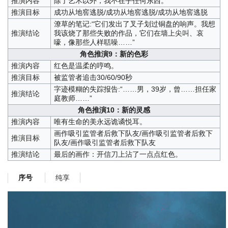
推演内容
除了艺术以外，我不在乎任何东西。
推演目标
成功从地窖逃脱/成功从地窖逃脱/成功从地窖逃脱
潦草的笔记:“它们发出了叉子划过铜盘的响声。我想
推演结论
我该烧了那些失败的作品，它们在墙上尖叫、哀
嚎，像那些人样聒噪……”
角色推演9：新的色彩
推演内容
红色是温柔的哼鸣。
推演目标
被监管者追击30/60/90秒
字迹模糊的失踪报告:“……男，39岁，曾……担任家
推演结论
庭教师……”
角色推演10：新的灵感
推演内容
唯有生命的美永远诡谲悦耳。
画作吸引监管者后救下队友/画作吸引监管者后救下
推演目标
队友/画作吸引监管者后救下队友
推演结论
最后的画作：开信刀上沾了一点点红色。
纯享
序号