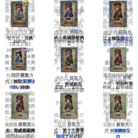
恐惧的绝望，才
描述：敬神信仰
价格：精华抽取
IVL/IJL展览馆
价格：精华抽取
取
勇于伸手抓住命
已慢慢凝固，再
描述：那些无害
活动
限时活动商
描述：贝维尔画
活动商店限时购
运之绳。
没有人提起博
的伪装不一定是
店兑换获得
廊的管理人克洛
买
备注：第十八赛
山，只有长生自
为了自保，也可
价格：活动
笔记
维斯的服装
价格：活动获
季·精华3
己还铭记造物主
能是为了狩猎。
书页
兑换
备注：福尔摩斯
取/100
窥镜
松节油
获取方
最后的写生
获
流浪者
获取方
的遗志，描摹海
备注：第三十三
描述：画笔记录
联动精华限定独
描述：他用最苛
式：
商城限时购
取方式：
兑换
式：
抽取
第十六
外仙山的距离。
赛季·精华2
荣誉，相框定格
特时装
刻的目光审视每
买
《第五人格》
赛季·精华2
获得
备注：第二十三
高光。
件物品，毕竟不
价格：60
回声
2024深渊的呼
自第17赛季
赛季·精华2
是所有东西都有
描述：画布之
唤Ⅶ全球总决赛
起：
被当做筹码的价
上，浸透最广的
线下活动暨六周
通过
记忆珍宝·
值。
并非是黑白色
年庆典活动门票
旧赛季
抽取获得
彩。
随票赠送
粉刷匠
获取方
通用独特时装解
初始时装
获取
调色盘
获取方
备注：象牙塔系
CDKEY获得
式：
抽取
深渊珍
锁卡解锁
方式：
初始时装
式：
商城购买
列第十一款6元
价格：兑换
宝Ⅴ
获得
价格：精华抽取
价格：-
通用独特装扮解
时装
CDKEY获得
价格：珍宝抽取
描述：漠视受罚
描述：初始的时
锁卡解锁
描述：临摹他们
描述：大都会的
者的苦痛似乎是
装，一切都显得
价格：1188
碎
的艺术家，最终
欢享之夜永无日
他的日常，活着
那么地自然。
片
/318
回声
也成为了他们之
出。他只能将自
本身已经是一件
备注：灵感来
描述：调色盘打
中的一员。
己绘画天赋拘束
很难的事情。
源：昀了个晓
翻在衣服上成就
备注：《第五人
旧装
获取方
棕染
获取方
在一块块广告墙
备注：第十六赛
涂绿
获取方
了独一无二的画
式：
格》2024深渊
完成画家推
式：
第十六赛季
上，寄生在遍布
式：
季·精华2
深渊珍宝·
作，他从中获得
的呼唤Ⅶ全球总
演节点10·新的
推理之径
达到
整座城市的霓虹
四