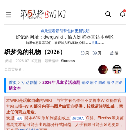
点此查看新引擎包体更新说明
好记的网址：dwrg.wiki，输入浏览器直达本WIKI
如果你想联系我们，欢迎加入BWIKI的Q群→→
点此
←←
织梦兔的礼物（2026）
刷
历
编
阅读
2026-07-10
更新
最新编辑:
Starness_
跳
跳
页面贡献者 :
到
到
导
搜
首页
>
活动剧情
>
2026年儿童节活动剧
短
刷
阅
编
历
航
索
情文本
本WIKI是
玩家自建
的WIKI，与官方有合作但不要将本WIKI视作官
方站点哦~
WIKI部分内容与图片由官方提供，转载请注明出处，禁
止任何商业用途。
欢迎
将本WIKI添加到桌面或是
Q群。
Firefox
等浏览
点此
点此加入
器浏览本站可能会出现部分样式问题。人手有限可能会延迟更新，