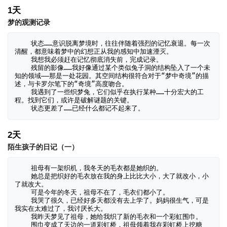
1天
梦的观测记录
    状态……意识脱离梦境时，往往伴随着强烈的记忆衰退。每一次
清醒，都意味着梦中的幻想正从我的感知中加速湮灭。

    我想我必须赶在记忆彻底消失前，完成记录。

    残留的影像……我好像通过某个类似兔子洞的结构坠入了一个未
知的领域——那是一处花园。其空间结构很符合对于“梦中奇境”的描
述，与卡罗尔笔下的“奇境”高度吻合。

    我遇到了一些织梦兔，它们似乎在执行某种……十分宏大的工
程。找到它们，或许是破解谜题的关键。

    状态更差了……已经什么都记不起来了。
2天
陌生孩子的日记（一）
    祖母有一架织机，我冬天的毛衣都是她织的。

    她总是把织好的毛衣放在我的身上比比大小，大了就改小，小
了就改大。

    可是今年的冬天，祖母不在了，毛衣们都小了。

    我哭了很久，已经好多天都没有去上学了。妈妈很生气，可是
我实在太难过了，我讨厌长大。

    我昨天梦见了祖母，她给我织了新的毛衣和一个彩虹围巾。

    围巾变成了天边的一道彩虹桥，祖母领着我在彩虹桥上挖糖