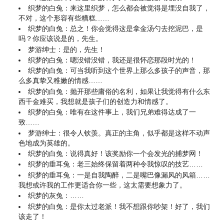
织梦的白兔：来这里织梦，怎么都会被觉得是埋没自我了，
不对，这个形容有些糟糕……
织梦的白兔：总之！你会觉得这是拿金汤勺去挖泥巴，是
吗？你应该说是的，先生。
梦游绅士：是的，先生！
织梦的白兔：嗯没错没错，我还是很怀恋那段时光的！
织梦的白兔：可当我听到这个世界上那么多孩子的声音，那
么多真挚又稚嫩的情感……
织梦的白兔：抛开那些庸俗的名利，如果让我觉得有什么东
西千金难买，我想就是孩子们的创造力和情感了。
织梦的白兔：唯有在这件事上，我们兄弟难得达成了一
致……
梦游绅士：很令人钦羡。真正的主角，似乎都是这样不动声
色地成为英雄的。
织梦的白兔：说得真好！该奖励你一个会发光的捕梦网！
织梦的垂耳兔：老三始终保留着两种令我惊叹的技艺……
织梦的垂耳兔：一是自我陶醉，二是嘴巴像漏风的风箱……
我想或许我的工作更适合你一些，这太需要想象力了。
织梦的灰兔：……
织梦的白兔：是你太过老派！我不想跟你吵架！好了，我们
该走了！