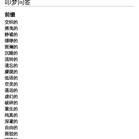
叩梦问签
前缀
交织的
摇曳的
静谧的
缥缈的
斑斓的
沉睡的
流转的
遗忘的
朦胧的
低语的
空灵的
遥远的
虚幻的
破碎的
重生的
纯真的
深邃的
自由的
斑驳的