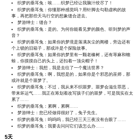
织梦的垂耳兔：唉……织梦已经让我脑汁绞尽了！
织梦的垂耳兔：你懂那种感觉吗？用针脚去勾勒虚构的故
事，再把那些天马行空的想象缝合进去。
梦游绅士：缝合？
织梦的垂耳兔：是的。为何你能看见梦的颜色、听到梦的声
音？
织梦的垂耳兔：如果你的梦境是落满灰尘的阁楼，旁边还有
个上锁的旧箱子，那或许是个探险故事。
织梦的垂耳兔：如果你的梦里有一颗老橡树，还有荨麻和蟾
蜍，你摸摸自己的头上，还扣着一顶尖帽子！
梦游绅士：我想，我是去往了一个魔法世界？
织梦的垂耳兔：啊，我想是的，如果你是个邪恶的巫师，那
或许就是个噩梦了。
织梦的垂耳兔：不过，我从来不织噩梦。噩梦会滋生罪恶，
带来坏运气……我正在筹划着改写孩子们的噩梦，可是我实在太
累了……
织梦的垂耳兔：累啊，累啊……
梦游绅士：您已经做得很好了，兔子先生。
织梦的垂耳兔：呜呜呜，我已经三天三夜没有合眼了……
织梦的垂耳兔：我要去问问它们该怎么办……
5天