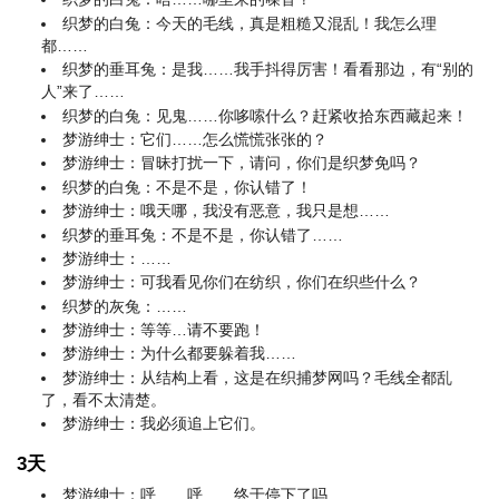
织梦的白兔：今天的毛线，真是粗糙又混乱！我怎么理
都……
织梦的垂耳兔：是我……我手抖得厉害！看看那边，有“别的
人”来了……
织梦的白兔：见鬼……你哆嗦什么？赶紧收拾东西藏起来！
梦游绅士：它们……怎么慌慌张张的？
梦游绅士：冒昧打扰一下，请问，你们是织梦免吗？
织梦的白兔：不是不是，你认错了！
梦游绅士：哦天哪，我没有恶意，我只是想……
织梦的垂耳兔：不是不是，你认错了……
梦游绅士：……
梦游绅士：可我看见你们在纺织，你们在织些什么？
织梦的灰兔：……
梦游绅士：等等…请不要跑！
梦游绅士：为什么都要躲着我……
梦游绅士：从结构上看，这是在织捕梦网吗？毛线全都乱
了，看不太清楚。
梦游绅士：我必须追上它们。
3天
梦游绅士：呼……呼……终于停下了吗……