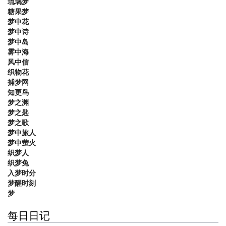
琉璃梦
糖果梦
梦中花
梦中诗
梦中岛
雾中海
风中信
织物花
捕梦网
知更鸟
梦之渊
梦之匙
梦之歌
梦中旅人
梦中萤火
织梦人
织梦兔
入梦时分
梦醒时刻
梦
每日日记