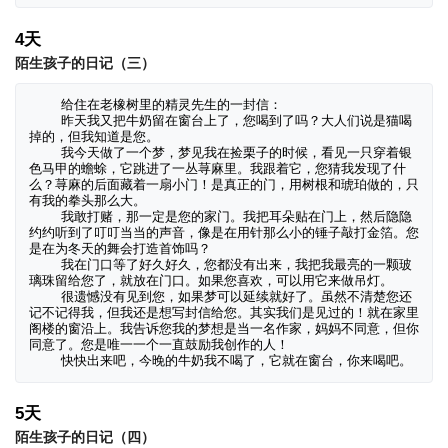
4天
陌生孩子的日记（三）
    给住在老橡树里的精灵先生的一封信：

    昨天我又把牛奶留在窗台上了，您喝到了吗？大人们说是猫喝
掉的，但我知道是您。

    我今天做了一个梦，梦见我在捡栗子的时候，看见一只穿着银
色马甲的蟾蜍，它跳进了一丛荨麻里。我跟着它，您猜我发现了什
么？荨麻的后面藏着一扇小门！是真正的门，用树根和琥珀做的，只
有我的拳头那么大。

    我敢打赌，那一定是您的家门。我把耳朵贴在门上，然后隐隐
约约听到了叮叮当当的声音，像是在用针那么小的锤子敲打金箔。您
是在为冬天的舞会打造首饰吗？

    我在门口等了好久好久，您都没有出来，我把我最亮的一颗玻
璃珠留给您了，就放在门口。如果您喜欢，可以用它来做吊灯。

    很遗憾没有见到您，如果梦可以延续就好了。虽然不清楚您还
记不记得我，但我还是想写封信给您。其实我们是见过的！就在家里
阁楼的窗沿上。我告诉您我的梦想是当一名作家，妈妈不同意，但你
同意了。您是唯一一个一直鼓励我创作的人！

    快快出来吧，今晚的牛奶我不喝了，它就在窗台，你来喝吧。
5天
陌生孩子的日记（四）