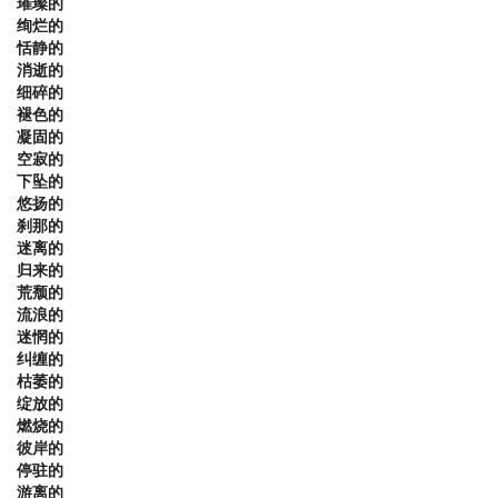
璀璨的
绚烂的
恬静的
消逝的
细碎的
褪色的
凝固的
空寂的
下坠的
悠扬的
刹那的
迷离的
归来的
荒颓的
流浪的
迷惘的
纠缠的
枯萎的
绽放的
燃烧的
彼岸的
停驻的
游离的