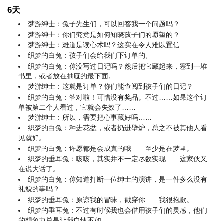
6天
梦游绅士：兔子先生们，可以回答我一个问题吗？
梦游绅士：你们究竟是如何知晓孩子们的愿望的？
梦游绅士：难道是读心术吗？这实在令人难以置信……
织梦的白兔：孩子们会给我们下订单的。
织梦的白兔：你没写过日记吗？然后把它藏起来，塞到一堆
书里，或者放在抽屉的最下面。
梦游绅士：这就是订单？你们能查阅到孩子们的日记？
织梦的白兔：答对啦！可惜没有奖品。不过……如果这个订
单被第二个人看过，它就会失效了……
梦游绅士：所以，需要把心事藏好吗……
织梦的白兔：种进花盆，或者扔进壁炉，总之不被其他人看
见就好。
织梦的白兔：许愿都是会成真的哦——至少是在梦里。
织梦的垂耳兔：咳咳，其实并不一定尽数实现……这家伙又
在说大话了。
织梦的白兔：你知道打断一位绅士的演讲，是一件多么没有
礼貌的事吗？
织梦的垂耳兔：原谅我的冒昧，戳穿你……我很抱歉。
织梦的垂耳兔：不过有时候我也会借用孩子们的灵感，他们
的想象力总是让我自愧不如。