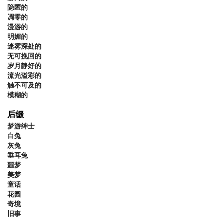
隐匿的
凋零的
漫游的
明媚的
迷雾深处的
无可挽回的
岁月静好的
流光溢彩的
触不可及的
模糊的
后缀
梦游绅士
白兔
灰兔
垂耳兔
噩梦
美梦
童话
花园
奇境
旧事