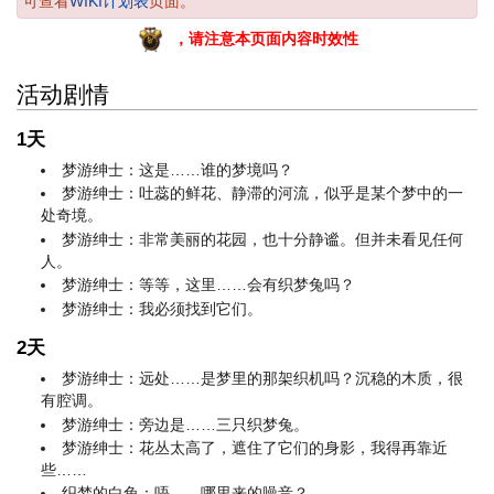
可查看
WIKI计划表
页面。
，请注意本页面内容时效性
活动剧情
1天
梦游绅士：这是……谁的梦境吗？
梦游绅士：吐蕊的鲜花、静滞的河流，似乎是某个梦中的一
处奇境。
梦游绅士：非常美丽的花园，也十分静谧。但并未看见任何
人。
梦游绅士：等等，这里……会有织梦兔吗？
梦游绅士：我必须找到它们。
2天
梦游绅士：远处……是梦里的那架织机吗？沉稳的木质，很
有腔调。
梦游绅士：旁边是……三只织梦兔。
梦游绅士：花丛太高了，遮住了它们的身影，我得再靠近
些……
织梦的白兔：唔……哪里来的噪音？