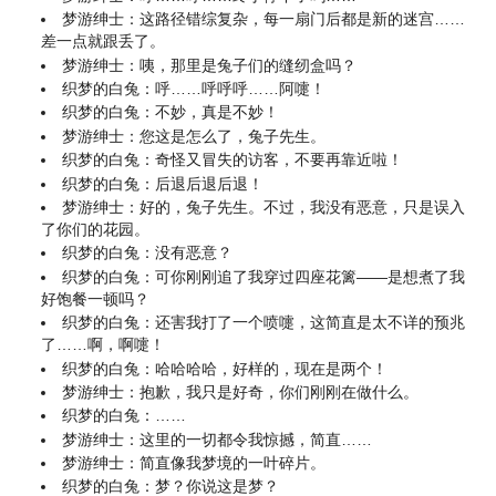
梦游绅士：这路径错综复杂，每一扇门后都是新的迷宫……
差一点就跟丢了。
梦游绅士：咦，那里是兔子们的缝纫盒吗？
织梦的白兔：呼……呼呼呼……阿嚏！
织梦的白兔：不妙，真是不妙！
梦游绅士：您这是怎么了，兔子先生。
织梦的白兔：奇怪又冒失的访客，不要再靠近啦！
织梦的白兔：后退后退后退！
梦游绅士：好的，兔子先生。不过，我没有恶意，只是误入
了你们的花园。
织梦的白兔：没有恶意？
织梦的白兔：可你刚刚追了我穿过四座花篱——是想煮了我
好饱餐一顿吗？
织梦的白兔：还害我打了一个喷嚏，这简直是太不详的预兆
了……啊，啊嚏！
织梦的白兔：哈哈哈哈，好样的，现在是两个！
梦游绅士：抱歉，我只是好奇，你们刚刚在做什么。
织梦的白兔：……
梦游绅士：这里的一切都令我惊撼，简直……
梦游绅士：简直像我梦境的一叶碎片。
织梦的白兔：梦？你说这是梦？