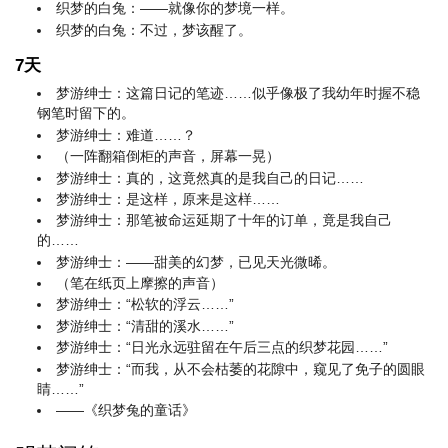
织梦的白兔：——就像你的梦境一样。
织梦的白兔：不过，梦该醒了。
7天
梦游绅士：这篇日记的笔迹……似乎像极了我幼年时握不稳
钢笔时留下的。
梦游绅士：难道……？
（一阵翻箱倒柜的声音，屏幕一晃）
梦游绅士：真的，这竟然真的是我自己的日记……
梦游绅士：是这样，原来是这样……
梦游绅士：那笔被命运延期了十年的订单，竟是我自己
的……
梦游绅士：——甜美的幻梦，已见天光微晞。
（笔在纸页上摩擦的声音）
梦游绅士：“松软的浮云……”
梦游绅士：“清甜的溪水……”
梦游绅士：“日光永远驻留在午后三点的织梦花园……”
梦游绅士：“而我，从不会枯萎的花隙中，窥见了免子的圆眼
睛……”
——《织梦兔的童话》