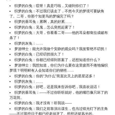
织梦的白兔：哎呀！真是巧啦，又碰到你们了！
织梦的白兔：不过我们该走了，不然今天的梦境可要缺角
了。二哥，你那个知更鸟的梦编完了吗？
织梦的垂耳兔：累啊，真的好累……
织梦的白兔：见鬼，怎么突然起雾了！
织梦的白兔：大哥，你看看二哥——他的耳朵都耷拉成破布
条了！
织梦的灰兔：……
梦游绅士：能允许我做个安静的观众吗？我发誓绝不叨扰！
织梦的白兔：已经叨扰很久了！
织梦的白兔：你都已经得到答案了，还想知道些什么？
梦游绅士：我想知道，你们为什么要在这里疲而不倦地编织
梦境？明明鲜有人会知道你们的牺牲……
织梦的白兔：你的“为什么”简直比天上的星星还多！
织梦的灰兔：……
织梦的白兔：好吧，还是我来告诉你吧，我喜欢说话！
织梦的垂耳兔：——不过你听听就好，他的嘴巴像只坏了的
万花筒。
织梦的白兔：我才没有！听我说——
织梦的白兔：我们之前靠演出谋生，也当过镁光灯下的主角
——不过那些日子都已经老掉牙了。想想还挺风光的。