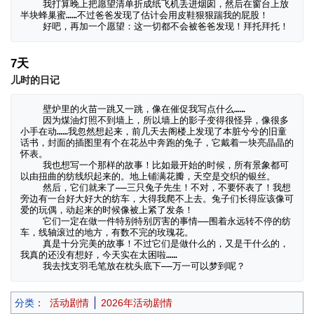
    我打算晚上把愿望清单折成纸飞机丢进烟囱，然后在窗台上放
半块蜂巢蜜……不过爸爸发现了估计会用皮鞋狠狠踹我的屁股！

    好吧，再加一个愿望：这一切都不会被爸爸发现！拜托拜托！
7天
儿时的日记
    壁炉里的火苗一跳又一跳，像在催促我写点什么……

    因为煤油灯照不到墙上，所以墙上的影子变得很怪异，像很多
小手在动……我忽然想起来，前几天去阁楼上发现了本脏兮兮的旧童
话书，封面的插图里有个在花丛中奔跑的兔子，它戴着一块亮晶晶的
怀表。

    我也想写一个那样的故事！比如最开始的时候，所有景象都可
以由扭曲的纺线织起来的。地上铺满花瓣，天空是交织的银丝。

    然后，它们就来了——三只兔子先生！不对，不要怀表了！我想
旁边有一台好大好大的纺车，大得我爬不上去。兔子们长得应该像可
爱的玩偶，动起来的时候像被上紧了发条！

    它们一定在做一件特别特别厉害的事情——围着永远转不停的纺
车，线轴滚过的地方，有数不完的玫瑰花。

    真是十分完美的故事！不过它们是做什么的，又是干什么的，
我真的还没有想好，今天实在太困啦……

    我去找支羽毛笔放在枕头底下——万一可以梦到呢？
分类
：
活动剧情
2026年活动剧情