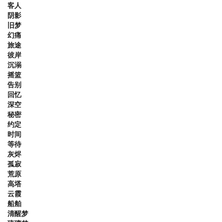
客人
阴影
旧梦
幻痛
旅途
彼岸
沉溺
摇篮
告别
回忆
深空
秘密
约定
时间
等待
灰烬
孤寂
荒原
高塔
云霞
船舶
清醒梦