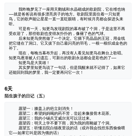
    我昨晚梦见了一座用天鹅绒和水晶砌成的歌剧院，它在维也纳
——就是爸爸说有很多漂亮房子的地方。歌剧院里面住着一只知更
鸟，它的歌声能让星星一直一直眨眼睛，有时候月亮都会探进头来
听。

    可是有一天，知更鸟发现剧院的幕布破了个洞，于是这里不再
受欢迎了，那些歌剧也变得灰扑扑的，像褪了色的气球。

    后来知更鸟突然做了一个决定。它摘下亮晶晶的王冠，用金线
把它缝在了洞口。它又拔下自己最闪亮的羽毛，一根一根织成金色的
补丁。

    现在，每晚当幕布升起，再没有人看见知更鸟在舞台上歌唱。
知更鸟逐渐被人们遗忘，可新出的歌剧永远都会是彩色的了——

    知更鸟是大英雄！

    其实梦里知更鸟说了一句话，但是我醒来就不记得了，如果它
还能回到我的梦里，我一定要再问它一次！
6天
陌生孩子的日记（五）
    愿望一：膝盖上的疤立刻消失！

    愿望二：希望妈妈喝的药不苦，尝起来像接骨木花茶。

    愿望三：我的小锡兵艾威尔克可以活过来。

    愿望四：明天上学不要下雨，因为我的雨靴破了个洞。

    愿望五：听懂后院白猫夜里说的话（或许我会找些东西偷偷喂
它——如果它叫是因为饿的话）
