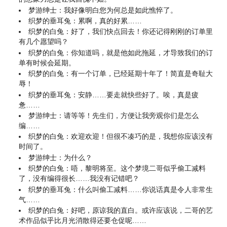
梦游绅士：我好像明白您为何总是如此憔悴了。
织梦的垂耳兔：累啊，真的好累……
织梦的白兔：好了，我们快点回去！你还记得刚刚的订单里
有几个愿望吗？
织梦的白兔：你知道吗，就是他如此拖延，才导致我们的订
单有时候会延期。
织梦的白兔：有一个订单，已经延期十年了！简直是奇耻大
辱！
织梦的垂耳兔：安静……要走就快些好了。唉，真是疲
惫……
梦游绅士：请等等！先生们，方便让我旁观你们是怎么
编……
织梦的白兔：欢迎欢迎！但很不凑巧的是，我想你应该没有
时间了。
梦游绅士：为什么？
织梦的白兔：唔，黎明将至。这个梦境二哥似乎偷工减料
了，没有编得很长……我没有记错吧？
织梦的垂耳兔：什么叫偷工减料……你说话真是令人非常生
气……
织梦的白兔：好吧，原谅我的直白。或许应该说，二哥的艺
术作品似乎比月光消散得还要仓促呢……