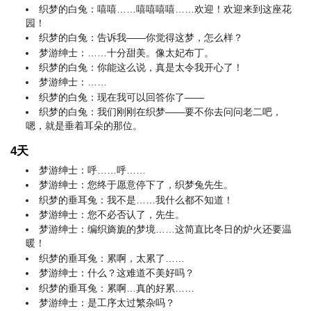
织梦的白兔：嘻嘻……嘻嘻嘻嘻……欢迎！欢迎来到这座花
园！
织梦的白兔：告诉我——你觉得这梦，怎么样？
梦游绅士：……十分甜美。像太妃布丁。
织梦的白兔：你能这么说，真是太令我开心了！
梦游绅士：……
织梦的白兔：现在我可以回答你了——
织梦的白兔：我们刚刚在织梦——要不你去问问老二吧，
嗯，就是垂着耳朵的那位。
4天
梦游绅士：呼……呼……
梦游绅士：您终于愿意停下了，织梦兔先生。
织梦的垂耳兔：我不是……我什么都不知道！
梦游绅士：您不必否认了，先生。
梦游绅士：编织旖旎的梦境……这简直比冬日的炉火还要温
暖！
织梦的垂耳兔：累啊，太累了……
梦游绅士：什么？这难道不美好吗？
织梦的垂耳兔：累啊…真的好累……
梦游绅士：是工序太过繁杂吗？