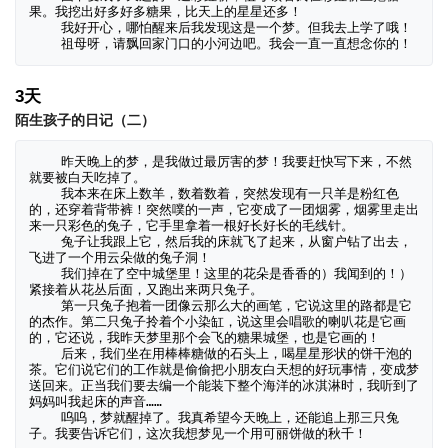
果。我挖出好多好多糖果，比天上的星星还多！

    我好开心，哪怕醒来后我发现这是一个梦。但我去上学了哦！

    祖母呀，请飘回家门口的小河边吧。我会一直一直想念你的！
3天
陌生孩子的日记（二）
    昨天晚上的梦，是我做过最厉害的梦！我要赶快写下来，不然
就要被白天吃掉了。

    我本来在床上数羊，数着数着，突然发现有一只羊是粉红色
的，还穿着背带裤！突然噗的一声，它变成了一团烟雾，烟雾里走出
来一只彩色的兔子，它手里拿着一根好长好长的毛线针。

    兔子让我跟上它，然后我的床就飞了起来，从窗户钻了出去，
飞进了一个用云朵做的兔子洞！

    我们掉在了空中城堡里！这里的花朵是香香的）我闻到的！）
紧接着从花丛后面，又跑出来两只兔子。

    第一只兔子抱着一团像云那么大的画笔，它说这里的路都是它
的杰作。第二只兔子拎着个小染缸，说这里会唱歌的喇叭花是它画
的，它还说，我昨天梦里那个会飞的糖果城堡，也是它画的！

    后来，我们坐在用棒棒糖做的石头上，喝星星形状的饼干泡的
茶。它们说它们的工作就是偷偷把小朋友白天想的好玩事情，变成梦
送回来。正当我们要去编一个能装下整个海洋的冰淇淋时，我听到了
妈妈叫我起床的声音……

    呜呜，梦就醒掉了。我真希望今天晚上，还能追上那三只兔
子。我要告诉它们，这次我想梦见一个用可丽饼做的秋千！