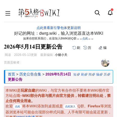
点此查看新引擎包体更新说明
好记的网址：dwrg.wiki，输入浏览器直达本WIKI
如果你想联系我们，欢迎加入BWIKI的Q群→→
点此
←←
2026年5月14日更新公告
刷
历
编
阅读
2026-05-13
更新
最新编辑:
小猪小天
跳
跳
页面贡献者 :
到
到
导
搜
首页
>
历史公告合集
>
2026年5月14日
短
刷
阅
编
历
航
索
更新公告
本WIKI是
玩家自建
的WIKI，与官方有合作但不要将本WIKI视作官
方站点哦~
WIKI部分内容与图片由官方提供，转载请注明出处，禁
止任何商业用途。
欢迎
将本WIKI添加到桌面或是
Q群。
Firefox
等浏览
点此
点此加入
器浏览本站可能会出现部分样式问题。人手有限可能会延迟更新，