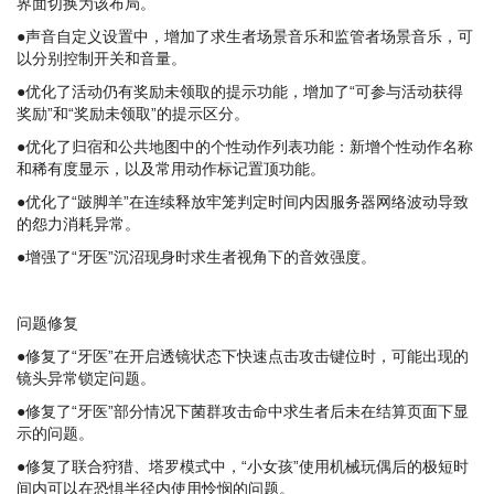
界面切换为该布局。
●声音自定义设置中，增加了求生者场景音乐和监管者场景音乐，可
以分别控制开关和音量。
●优化了活动仍有奖励未领取的提示功能，增加了“可参与活动获得
奖励”和“奖励未领取”的提示区分。
●优化了归宿和公共地图中的个性动作列表功能：新增个性动作名称
和稀有度显示，以及常用动作标记置顶功能。
●优化了“跛脚羊”在连续释放牢笼判定时间内因服务器网络波动导致
的怨力消耗异常。
●增强了“牙医”沉沼现身时求生者视角下的音效强度。
问题修复
●修复了“牙医”在开启透镜状态下快速点击攻击键位时，可能出现的
镜头异常锁定问题。
●修复了“牙医”部分情况下菌群攻击命中求生者后未在结算页面下显
示的问题。
●修复了联合狩猎、塔罗模式中，“小女孩”使用机械玩偶后的极短时
间内可以在恐惧半径内使用怜悯的问题。