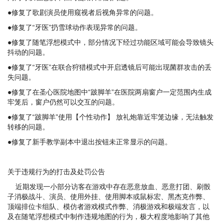
●修复了歌剧演员使用窥视者后视角异常的问题。
●修复了“牙医”扔雪球动作表现异常的问题。
●修复了随笔浮想模式中，部分情况下经过功能区域可能会导致镜头
抖动的问题。
●修复了“牙医”在联合狩猎模式中开启透镜后可能出现菌群攻击的丢
失问题。
●修复了在圣心医院地图中“跛脚羊”在医院两扇窗户一定范围内生成
牢笼后，窗户仍然可以交互的问题。
●修复了“跛脚羊”使用【个性动作】 放礼炮靠近牢笼边缘，无法触发
转移的问题。
●修复了新手教学副本中退出按钮未正常显示的问题。
关于违规行为的打击及处罚公告
近期发现一小部分访客在游戏中存在恶意放血、恶意打团、刷骰
子消极战斗、演员、使用外挂、使用脚本或鼠标宏、黑杰克作弊、
顶端排位卡组队、模仿者游戏模式作弊、消极游戏和极端发言，以
及在随笔浮想模式中制作违规地图的行为，极大程度地影响了其他