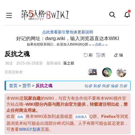
点此查看新引擎包体更新说明
好记的网址：dwrg.wiki，输入浏览器直达本WIKI
如果你想联系我们，欢迎加入BWIKI的Q群→→
点此
←←
反抗之魂
刷
历
编
阅读
2025-08-28
更新
最新编辑:
落之燚
跳
跳
页面贡献者 :
到
到
导
搜
首页
>
货币
>
反抗之魂
短
刷
阅
编
历
航
索
本WIKI是
玩家自建
的WIKI，与官方有合作但不要将本WIKI视作官
方站点哦~
WIKI部分内容与图片由官方提供，转载请注明出处，禁
止任何商业用途。
欢迎
将本WIKI添加到桌面或是
Q群。
Firefox
等浏览
点此
点此加入
器浏览本站可能会出现部分样式问题。人手有限可能会延迟更新，
可查看
WIKI计划表
页面。