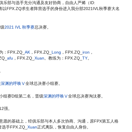
经俱乐部与选手充分沟通及友好协商，自由人严烯（ID:
以FPX.ZQ求生者阵营选手的身份进入我分部2021IVL秋季赛大名
晋级
2021 IVL 秋季赛
总决赛。
：FPX.ZQ_
AK
，FPX.ZQ_
Long
，FPX.ZQ_
iron
，
ZQ_
afu
，FPX.ZQ_
Xuan
。教练为：FPX.ZQ_
TY
。
。
级
深渊的呼唤Ⅴ
全球总决赛小组赛。
小组赛D组第二名，晋级
深渊的呼唤Ⅴ
全球总决赛淘汰赛。
12强。
人意愿的基础上，经俱乐部与本人多次协商、沟通，原FPX第五人格
选手FPX.ZQ_
Xuan
正式离队，恢复自由人身份。