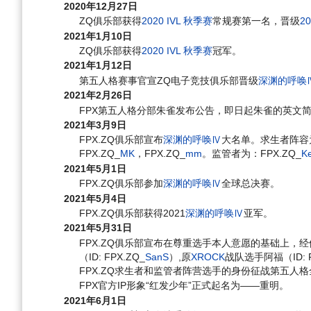
2020年12月27日
ZQ俱乐部获得
2020 IVL 秋季赛
常规赛第一名，晋级
2
2021年1月10日
ZQ俱乐部获得
2020 IVL 秋季赛
冠军。
2021年1月12日
第五人格赛事官宣ZQ电子竞技俱乐部晋级
深渊的呼唤
2021年2月26日
FPX第五人格分部朱雀发布公告，即日起朱雀的英文简称
2021年3月9日
FPX.ZQ俱乐部宣布
深渊的呼唤Ⅳ
大名单。求生者阵容为
FPX.ZQ_
MK
，FPX.ZQ_
mm
。监管者为：FPX.ZQ_
K
2021年5月1日
FPX.ZQ俱乐部参加
深渊的呼唤Ⅳ
全球总决赛。
2021年5月4日
FPX.ZQ俱乐部获得2021
深渊的呼唤Ⅳ
亚军。
2021年5月31日
FPX.ZQ俱乐部宣布在尊重选手本人意愿的基础上，
（ID: FPX.ZQ_
SanS
）,原
XROCK
战队选手阿福（ID: F
FPX.ZQ求生者和监管者阵营选手的身份征战第五人
FPX官方IP形象“红发少年”正式起名为——重明。
2021年6月1日