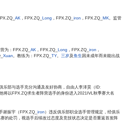
。
X.ZQ_
AK
，FPX.ZQ_
Long
，FPX.ZQ_
iron
，FPX.ZQ_
MK
。监管
为：FPX.ZQ_
AK
，FPX.ZQ_
Long
，FPX.ZQ_
iron
，
Q_
Xuan
。教练为：FPX.ZQ_
TY
。
三岁
及
鱼生
因未成年而未能出战
经俱乐部与选手充分沟通及友好协商，自由人李泽昊（ID:
将以FPX.ZQ求生者阵营选手的身份进入2021IVL秋季赛大名
谢振宇（FPX.ZQ_
iron
）违反俱乐部职业选手管理规定，经俱乐
比赛的处罚，视选手后续改过态度及竞技状态决定是否重返首发阵