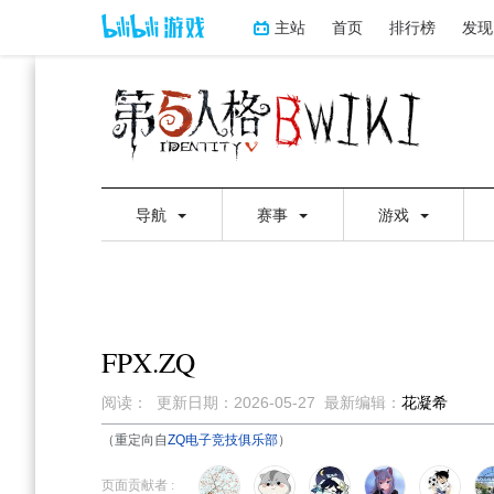
主站
首页
排行榜
发现
导航
赛事
游戏
FPX.ZQ
阅读：
更新日期：
2026-05-27
最新编辑：
花凝希
（重定向自
ZQ电子竞技俱乐部
）
跳
跳
到
到
页面贡献者 :