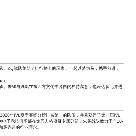
Q战队。ZQ战队集结了排行榜上的玩家，一起以梦为马，携手前进，
Que）。
代表神兽朱雀。朱雀与凤凰在东西方文化中各自的独特寓意，也表达多元并进
2020年IVL夏季赛积分榜排名第一的队伍，并且获得了第一届IVL
X电子竞技俱乐部在第五人格项目专属分部，朱雀战队致力于向10-
和最先进的行业理念。