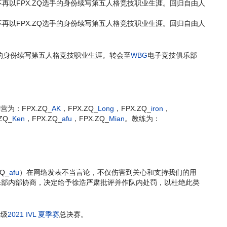
hy）将不再以FPX.ZQ选手的身份续写第五人格竞技职业生涯。回归自由人
m）将不再以FPX.ZQ选手的身份续写第五人格竞技职业生涯。回归自由人
手的身份续写第五人格竞技职业生涯。转会至
WBG
电子竞技俱乐部
为：FPX.ZQ_
AK
，FPX.ZQ_
Long
，FPX.ZQ_
iron
，
ZQ_
Ken
，FPX.ZQ_
afu
，FPX.ZQ_
Mian
。教练为：
Q_
afu
）在网络发表不当言论，不仅伤害到关心和支持我们的用
乐部内部协商，决定给予徐浩严肃批评并作队内处罚，以杜绝此类
晋级
2021 IVL 夏季赛
总决赛。