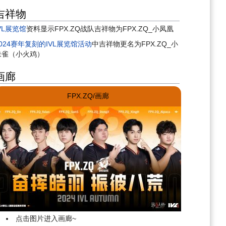
吉祥物
VL展览馆
资料显示FPX.ZQ战队吉祥物为FPX.ZQ_小凤凰
2024赛年复刻的IVL展览馆活动
中吉祥物更名为FPX.ZQ_小
朱雀（小火鸡）
画廊
FPX.ZQ/画廊
点击图片进入画廊~