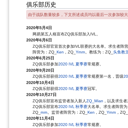
俱乐部历史
由于战队数量较多，下文所述成员均以最后一次参加较大
2020年5月4日
网易第五人格宣布ZQ俱乐部加入IVL。
2020年6月6日
ZQ俱乐部官宣首次参加IVL联赛的大名单。求生者阵营
阵营为：ZQ_
Ken
，ZQ_
Ymm
。教练为：ZQ_
头鱼教
2020年6月25日
ZQ俱乐部参加
2020 IVL 夏季赛
常规赛。
2020年9月20日
ZQ俱乐部获得
2020 IVL 夏季赛
常规赛第一名，晋级
2
2020年10月4日
ZQ俱乐部获得
2020 IVL 夏季赛
冠军。
2020年10月27日
ZQ俱乐部宣布监管者加入新人
ZQ_Mian
，以及求生者
ZQ俱乐部宣布
2020 IVL 秋季赛
大名单。求生者阵营为
ZQ_
mm
。监管者阵营为：ZQ_
Ken
，ZQ_
Ymm
，ZQ
2020年11月4日
ZQ俱乐部参加
2020 IVL 秋季赛
常规赛。