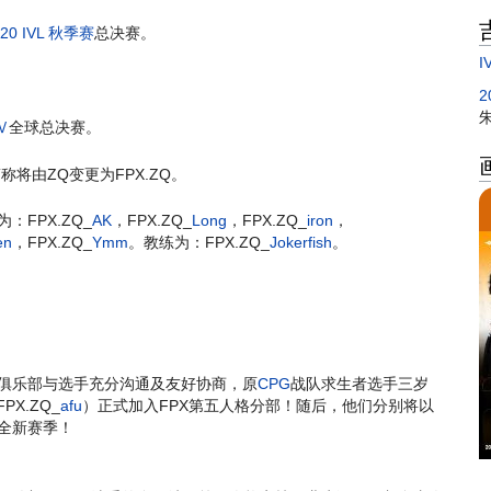
020 IVL 秋季赛
总决赛。
I
Ⅳ
全球总决赛。
将由ZQ变更为FPX.ZQ。
：FPX.ZQ_
AK
，FPX.ZQ_
Long
，FPX.ZQ_
iron
，
en
，FPX.ZQ_
Ymm
。教练为：FPX.ZQ_
Jokerfish
。
经俱乐部与选手充分沟通及友好协商，原
CPG
战队求生者选手三岁
PX.ZQ_
afu
）正式加入FPX第五人格分部！随后，他们分别将以
格全新赛季！