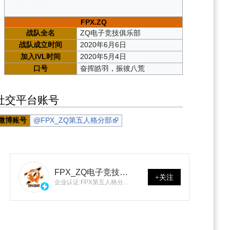
FPX.ZQ
战队全名
ZQ电子竞技俱乐部
战队成立时间
2020年6月6日
加入IVL时间
2020年5月4日
口号
奋挥皓羽，振彼八荒
社交平台账号
微博账号
@FPX_ZQ第五人格分部
FPX_ZQ电子竞技俱
+关注
企业认证:FPX第五人格分部
乐部
朱雀官方账号