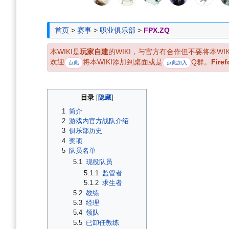
导
搜
航
索
首页
>
赛事
>
职业俱乐部
>
FPX.ZQ
本WIKI是
玩家自建
的WIKI，与官方有合作但不要将本WI
欢迎
将本WIKI添加到桌面或是
Q群。
Firef
点此
点此加入
目录
1
简介
2
游戏内官方战队介绍
3
俱乐部历史
4
奖项
5
队员名单
5.1
现役队员
5.1.1
监管者
5.1.2
求生者
5.2
教练
5.3
经理
5.4
领队
5.5
已卸任教练