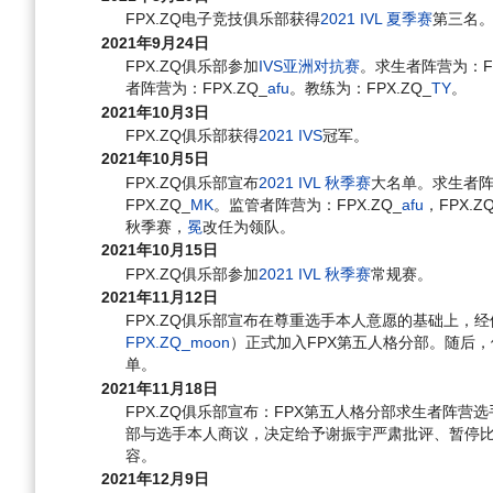
FPX.ZQ电子竞技俱乐部获得
2021 IVL 夏季赛
第三名
2021年9月24日
FPX.ZQ俱乐部参加
IVS亚洲对抗赛
。求生者阵营为：FP
者阵营为：FPX.ZQ_
afu
。教练为：FPX.ZQ_
TY
。
2021年10月3日
FPX.ZQ俱乐部获得
2021 IVS
冠军。
2021年10月5日
FPX.ZQ俱乐部宣布
2021 IVL 秋季赛
大名单。求生者阵营
FPX.ZQ_
MK
。监管者阵营为：FPX.ZQ_
afu
，FPX.Z
秋季赛，
冕
改任为领队。
2021年10月15日
FPX.ZQ俱乐部参加
2021 IVL 秋季赛
常规赛。
2021年11月12日
FPX.ZQ俱乐部宣布在尊重选手本人意愿的基础上，
FPX.ZQ_moon
）正式加入FPX第五人格分部。随后，他
单。
2021年11月18日
FPX.ZQ俱乐部宣布：FPX第五人格分部求生者阵营选手
部与选手本人商议，决定给予谢振宇严肃批评、暂停
容。
2021年12月9日