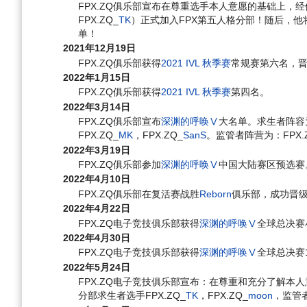
FPX.ZQ俱乐部宣布在尊重选手本人意愿的基础上，
FPX.ZQ_
TK
）正式加入FPX第五人格分部！随后，他将
单！
2021年12月19日
FPX.ZQ俱乐部获得
2021 IVL 秋季赛
常规赛第六名，
2022年1月15日
FPX.ZQ俱乐部获得
2021 IVL 秋季赛
第四名。
2022年3月14日
FPX.ZQ俱乐部宣布
深渊的呼唤Ⅴ
大名单。求生者阵容为
FPX.ZQ_
MK
，FPX.ZQ_
SanS
。监管者阵营为：FPX.
2022年3月19日
FPX.ZQ俱乐部参加
深渊的呼唤Ⅴ
中国大陆赛区预选赛
2022年4月10日
FPX.ZQ俱乐部在复活赛战胜
Reborn
俱乐部，成功晋
2022年4月22日
FPX.ZQ电子竞技俱乐部获得
深渊的呼唤Ⅴ
全球总决赛
2022年4月30日
FPX.ZQ电子竞技俱乐部获得
深渊的呼唤Ⅴ
全球总决赛
2022年5月24日
FPX.ZQ电子竞技俱乐部宣布：在尊重和充分了解本
分部求生者选手FPX.ZQ_
TK
，FPX.ZQ_
moon
，监管者