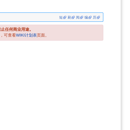
短
刷
阅
编
历
禁止任何商业用途。
，可查看
WIKI计划表
页面。