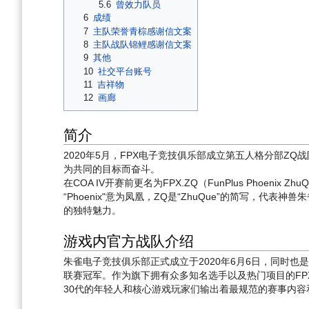
5.6
曾效力队员
6
成绩
7
主队荣誉青棕感谢信文案
8
主队战队锦鲤感谢信文案
9
其他
10
社交平台账号
11
吉祥物
12
画廊
简介
2020年5月，FPX电子竞技俱乐部成立第五人格分部Z
为共同的目标而奋斗。
在COA IV开赛前更名为FPX.ZQ（FunPlus Phoenix Zhu
“Phoenix"意为凤凰，ZQ是“ZhuQue”的简写，
的独特魅力。
游戏内官方战队介绍
朱雀电子竞技俱乐部正式成立于2020年6月6日，同时也是
联赛冠军。作为旗下拥有众多知名选手以及热门项目的FP
30代的年轻人和核心游戏玩家们输出着最规范的赛事内容