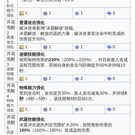
1
队伍
能力
1
1
1
0
强化
开花
普通攻击强化
觉醒
破冰使者新增“冰霜解放”技能。
2
冰霜解放：解放武器的力量，破冰使者首次命中时造成的
普通
伤害提升30%。
攻击
1
1
1
0
强化
开花
连锁技能强化
觉醒
按照每秒伤害的
220%
（200%→220%），对目标敌人造成
3
远程范围伤害，英雄自身的攻击与防御提升50%并持续10
连锁
秒。
技能
1
2
2
0
强化
开花
特殊能力强化
觉醒
受到攻击时，攻击提升30%，敌人攻击减免30%，并持续
5
4
秒
（4秒→5秒）。该技能每6秒启动1次。
特殊
能力
1
3
5
0
强化
开花
武器技能强化
觉醒
冰霜冲击波的判定范围扩大20%，按照每秒伤害的
5
180%
（150%→180%）造成远程伤害。
武器