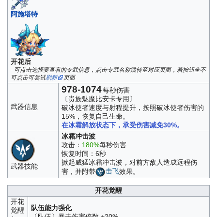
阿施塔特
开花后
- 可点击选择要查看的专武信息，点击专武名称跳转至对应页面，若按钮全不
可点击可尝试
刷新
页面
978-1074
每秒伤害
〔贵族魅魔比安卡专用〕
武器信息
破冰使者速度与射程提升，按照破冰使者伤害的
15%，恢复自己生命。
在冰霜解放状态下，承受伤害减免30%。
冰霜冲击波
攻击：
180%
每秒伤害
恢复时间：6秒
掀起威猛冰霜冲击波，对前方敌人造成远程伤
武器技能
害，并附带
击飞
效果。
开花觉醒
开花
队伍能力强化
觉醒
〔队伍〕暴击伤害倍数 +20%