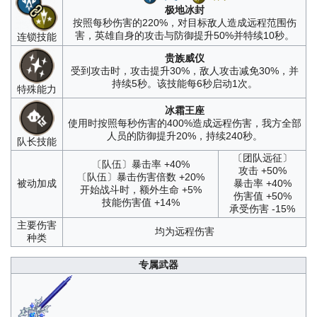
极地冰封
按照每秒伤害的220%，对目标敌人造成远程范围伤
害，英雄自身的攻击与防御提升50%并特续10秒。
连锁技能
贵族威仪
受到攻击时，攻击提升30%，敌人攻击减免30%，并
持续5秒。该技能每6秒启动1次。
特殊能力
冰霜王座
使用时按照每秒伤害的400%造成远程伤害，我方全部
人员的防御提升20%，持续240秒。
队长技能
〔团队远征〕
〔队伍〕暴击率 +40%
攻击 +50%
〔队伍〕暴击伤害倍数 +20%
被动加成
暴击率 +40%
开始战斗时，额外生命 +5%
伤害值 +50%
技能伤害值 +14%
承受伤害 -15%
主要伤害
均为远程伤害
种类
专属武器