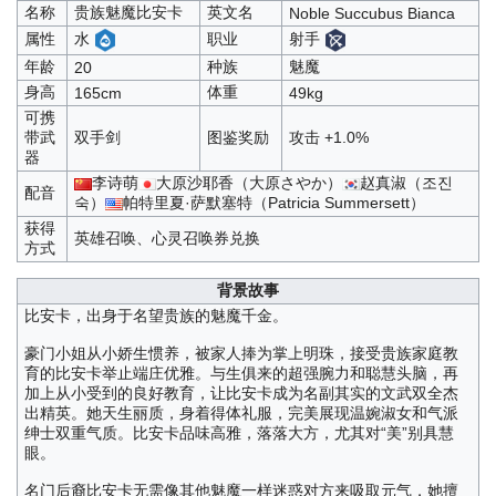
名称
贵族魅魔比安卡
英文名
Noble Succubus Bianca
属性
职业
水
射手
年龄
种族
魅魔
20
身高
体重
165cm
49kg
可携
带武
双手剑
图鉴奖励
攻击 +1.0%
器
李诗萌
大原沙耶香（大原さやか）
赵真淑（조진
配音
숙）
帕特里夏·萨默塞特（Patricia Summersett）
获得
英雄召唤、心灵召唤券兑换
方式
背景故事
比安卡，出身于名望贵族的魅魔千金。
豪门小姐从小娇生惯养，被家人捧为掌上明珠，接受贵族家庭教
育的比安卡举止端庄优雅。与生俱来的超强腕力和聪慧头脑，再
加上从小受到的良好教育，让比安卡成为名副其实的文武双全杰
出精英。她天生丽质，身着得体礼服，完美展现温婉淑女和气派
绅士双重气质。比安卡品味高雅，落落大方，尤其对“美”别具慧
眼。
名门后裔比安卡无需像其他魅魔一样迷惑对方来吸取元气，她擅