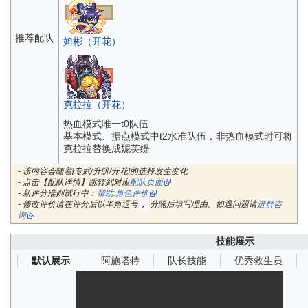
推荐配队
妲彬（开花）
克拉拉（开花）
热血模式唯一t0队伍
基本模式、据点模式中t2水准队伍，非热血模式时可将
克拉拉替换成妮芙缇
- 该内容会随着[专武/升阶/开花]的选择发生变化
- 点击【配队详情】跳转到对应
配队页面
- 新评分准则试行中：
帮助:角色评价
- 修改评价请在评分后以半角逗号
分隔后填写理由。如遇问题请
进群咨
,
询
技能展示
阿施塔特
队长技能
优秀救生员
默认展示