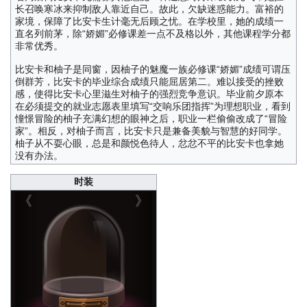
长召唤寒冰来抑制敌人靠近自己。故此，欠缺迷惑能力。富裕的
家境，保障了比安卡生计毫无后顾之忧。在学校里，她的成绩一
直名列前茅，除“娇媚”必修课差一点不及格以外，其他课程学分都
非常优秀。
比安卡和柚子是同窗，因柚子的魅魔一族必修课“娇媚”成绩可谓压
倒群芳，比安卡的毕业综合成绩只能屈居第二。难以接受的挫败
感，使得比安卡心里滋生对柚子的强烈竞争意识。毕业前夕原本
在必须提交的就业志愿表里填写“交响乐团指挥”为理想职业，看到
憧憬冒险的柚子充满幻想的眼神之后，职业一栏偷偷改成了“冒险
家”。相反，对柚子而言，比安卡只是兼备美貌与智慧的好同学。
柚子从不耍心眼，总是和颜悦色待人，忿忿不平的比安卡也拿她
没有办法。
时装
《
》