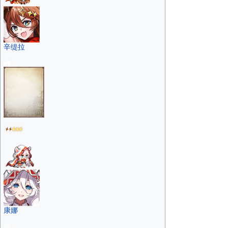
辛缇拉
康娜