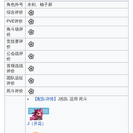
角色外号
水剑、柚子厨
综合评价
PVE评价
角斗场评
价
竞技赛评
价
公会战评
价
首领连战
评价
团队远征
评价
死斗评价
【配队详情】
J投队 适用 死斗
J（开花）