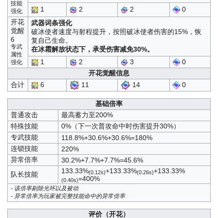
技能
1
2
2
0
强化
开花
武器词条强化
觉醒
破冰使者速度与射程提升，按照破冰使者伤害的15%，恢
6
复自己生命。
专武
在冰霜解放状态下，承受伤害减免30%。
属性
1
2
3
0
强化
开花觉醒信息
11
14
合计
6
0
基础倍率
普通攻击
最高蓄力至200%
特殊技能
0%（下一次普攻命中时伤害提升30%）
专武技能
118.8%+30.6%+30.6%=180%
连锁技能
220%
异常倍率
30.2%+7.7%+7.7%=45.6%
133.33%
+133.33%
+133.33%
(0.12s)
(0.26s)
队长技能
=400%
(0.40s)
- 该倍率剔除光环以及被动
- 异常倍率为玩家被完整技能命中的异常倍率
评价（开花）