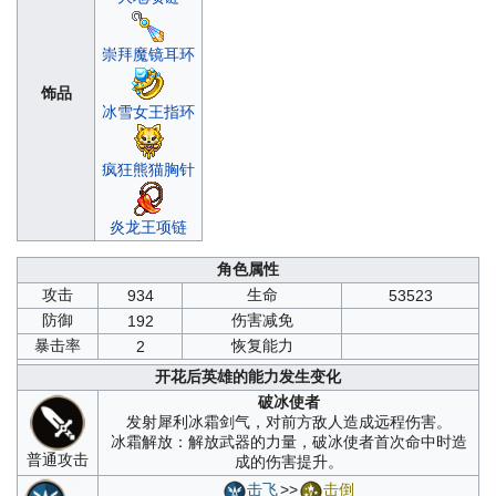
崇拜魔镜耳环
饰品
冰雪女王指环
疯狂熊猫胸针
炎龙王项链
角色属性
攻击
生命
934
53523
防御
伤害减免
192
暴击率
恢复能力
2
开花后英雄的能力发生变化
破冰使者
发射犀利冰霜剑气，对前方敌人造成远程伤害。
冰霜解放：解放武器的力量，破冰使者首次命中时造
普通攻击
成的伤害提升。
击飞
>>
击倒