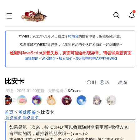
本WIKI于2021年03月04日通过了
时雨音
的接管申请，编辑权限开放。
欢迎收藏本WIKI防止迷路，也希望有爱的小伙伴和我们一起编辑哟~
检测到JavaScript加载失败，页面可能会出现异常。请尝试刷新页面
编辑帮助
•
WIKI建议
•
加入我们
•
使用哔哩哔哩APP打开WIKI
比安卡
刷
历
编
阅读
2026-01-20
更新
最新编辑:
LKCocoa
跳
跳
页面贡献者 :
到
到
导
搜
首页
>
英雄图鉴
>
比安卡
航
索
短
编
刷
历
如果是第一次来，按"Ctrl+D"可以收藏随时查看更新~觉得WIKI
有帮助的话，请推荐给朋友哦～(◕ω＜)☆
本WIKI目前正在建设中，欢迎各位守护者协助补完本页内容，