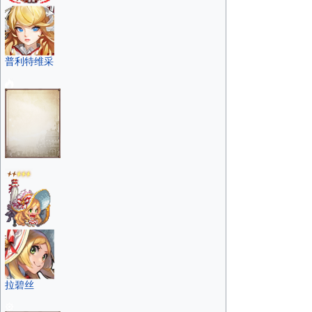
普利特维采
拉碧丝