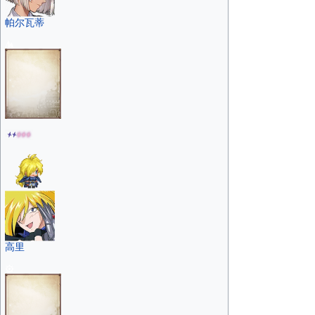
帕尔瓦蒂
高里