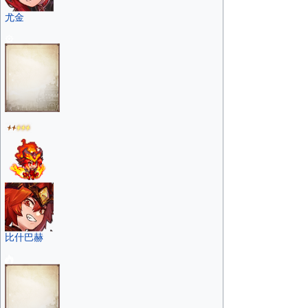
尤金
比什巴赫