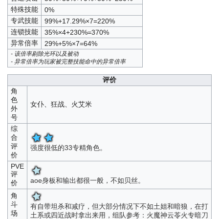
特殊技能
0%
专武技能
99%+17.29%×7=220%
连锁技能
35%×4+230%=370%
异常倍率
29%+5%×7=64%
- 该倍率剔除光环以及被动
- 异常倍率为玩家被完整技能命中的异常倍率
评价
角
色
女仆、狂战、火艾米
外
号
综
合
评
强度很低的33专精角色。
价
PVE
评
aoe身板和输出都很一般，不如贝丝。
价
角
斗
有自带坦杀和减疗，但大部分情况下不如土姐和暗狼，在打
场
土系或四近战时拿出来用，组队参考：火魔神云苓火专暗刀