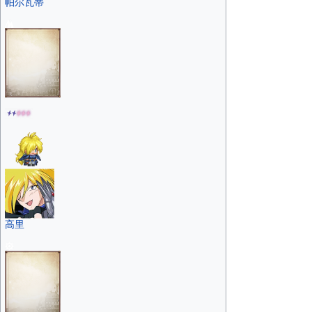
帕尔瓦蒂
高里