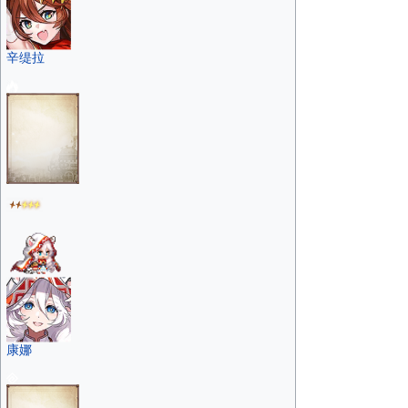
辛缇拉
康娜