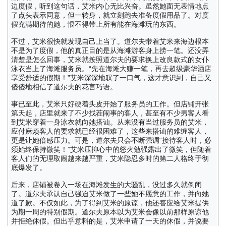
边度假，听到这句话，艾米内心无比兴奋。虽然她面无表情地点
了点头表示同意，但一转身，就立刻跑去准备度假用品了。对度
假充满期待的她，恨不得带上所有能在海滩玩的东西。
不过，艾米很快就发现自己上当了。道尔夫带着艾米来海边根本
不是为了度假，他的真正目的是从海滩游客身上捞一笔。还没弄
清楚是怎么回事，艾米就按照道尔夫的要求换上改良款式的女仆
泳衣当上了海滩服务员。“先在海滩大赚一笔，再去超级豪华酒店
享受舒适的假期！”艾米深深地叹了一口气，这才意识到，自己又
傻傻地相信了道尔夫的花言巧语。
事已至此，艾米只好硬着头皮开始了服务员的工作。但店铺开张
第天起，店里就来了不少找茬闹事的客人，甚至有不少男客人看
到艾米穿着一身泳衣就向她搭讪。从来没有当过服务员的艾米，
应付麻烦客人的要求就已经很困难了，这些来搭讪的难缠客人，
更是让她倍感压力。可是，道尔夫只会不断强调“接待客人时，必
须始终保持微笑！”艾米压抑心中的怒火勉强露出了微笑，但随着
客人们的无理取闹越来越严重，艾米隐忍多时的第二人格终于彻
底爆发了。
后来，店铺被卷入一场在海滩发生的大骚乱，没过多久就倒闭
了。道尔夫承认自己强迫艾米做了一些她不愿意的工作，并向她
道了歉。不仅如此，为了得到艾米的原谅，他还答应给艾米提供
为期一周的特别假期。道尔夫原本以为艾米会像以前那样原谅他
并拒绝休假。但出乎意料的是，艾米申请了一天的休假，并说要