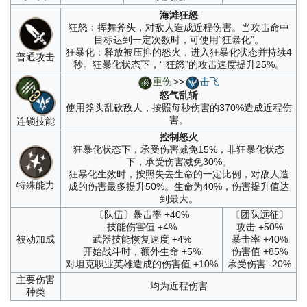
海滩狂怒
狂怒：挥舞斧头，对敌人造成近程伤害。当攻击命中
目标达到一定次数时，可使用“狂暴化”。
狂暴化：释放被压抑的怒火，进入狂暴化状态并持续4
普通攻击
秒。狂暴化状态下，“ 狂怒”的攻击速度提升25%。
重伤
>>
击飞
怒气乱斩
使用斧头乱砍敌人，按照每秒伤害的370%造成近程伤
害。
连锁技能
控制怒火
狂暴化状态下，承受伤害减免15%，非狂暴化状态
下，承受伤害减免30%。
狂暴化生效时，按照失去生命的一定比例，对敌人造
特殊能力
成的伤害最多提升50%。生命为40%，伤害提升值达
到最大。
〔队伍〕暴击率 +40%
〔团队远征〕
技能伤害值 +4%
攻击 +50%
被动加成
武器技能恢复速度 +4%
暴击率 +40%
开始战斗时，额外生命 +5%
伤害值 +85%
对坦克职业英雄造成的伤害值 +10%
承受伤害 -20%
主要伤害
均为近程伤害
种类