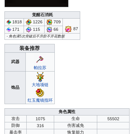
觉醒石消耗
1226
709
1818
87
115
66
171
- 角色满5次突破后不升阶不开花数据
装备推荐
武器
帕拉苏
大地项链
饰品
红玉魔镜指环
角色属性
攻击
生命
1075
55502
防御
伤害减免
316
暴击率
恢复能力