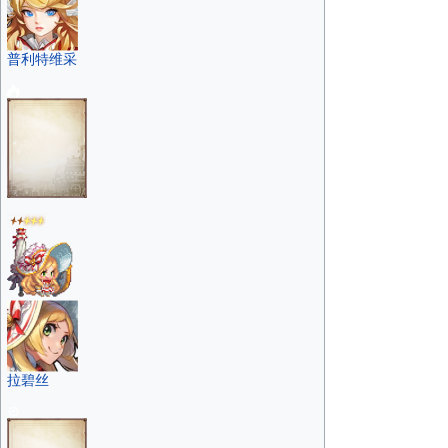
普利特维采
拉碧丝