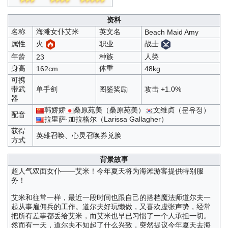
资料
名称
海滩女仆艾米
英文名
Beach Maid Amy
属性
职业
火
战士
年龄
种族
人类
23
身高
体重
162cm
48kg
可携
带武
单手剑
图鉴奖励
攻击 +1.0%
器
韩娇娇
桑原苑美（桑原苑美）
文维贞（문유정）
配音
拉里萨·加拉格尔（Larissa Gallagher）
获得
英雄召唤、心灵召唤券兑换
方式
背景故事
超人气双面女仆——艾米！今年夏天将为海滩游客提供特别服
务！
艾米和往常一样，最近一段时间也跟自己的搭档魔法师道尔夫一
起从事雇佣兵的工作。道尔夫好玩懒做，又喜欢虚张声势，经常
把所有差事都丢给艾米，而艾米也早已习惯了一个人承担一切。
然而有一天，道尔夫不知起了什么兴致，突然提议今年夏天去海