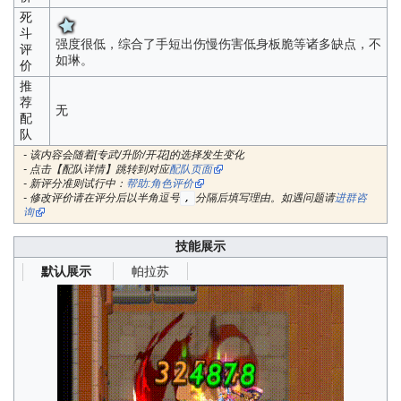
死
斗
强度很低，综合了手短出伤慢伤害低身板脆等诸多缺点，不
评
如琳。
价
推
荐
无
配
队
- 该内容会随着[专武/升阶/开花]的选择发生变化
- 点击【配队详情】跳转到对应
配队页面
- 新评分准则试行中：
帮助:角色评价
- 修改评价请在评分后以半角逗号
分隔后填写理由。如遇问题请
进群咨
,
询
技能展示
帕拉苏
默认展示