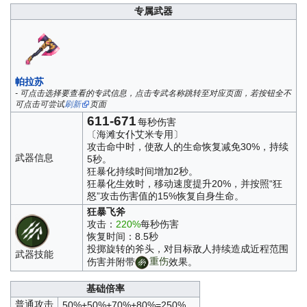
专属武器
帕拉苏
- 可点击选择要查看的专武信息，点击专武名称跳转至对应页面，若按钮全不
可点击可尝试
刷新
页面
611-671
每秒伤害
〔海滩女仆艾米专用〕
攻击命中时，使敌人的生命恢复减免30%，持续
武器信息
5秒。
狂暴化持续时间增加2秒。
狂暴化生效时，移动速度提升20%，并按照“狂
怒”攻击伤害值的15%恢复自身生命。
狂暴飞斧
攻击：
220%
每秒伤害
恢复时间：8.5秒
投掷旋转的斧头，对目标敌人持续造成近程范围
武器技能
伤害并附带
重伤
效果。
基础倍率
普通攻击
50%+50%+70%+80%=250%