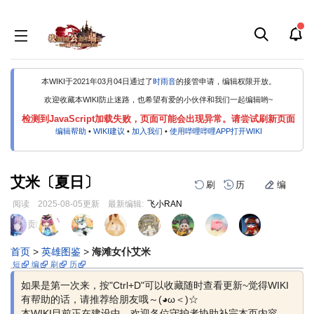
本WIKI于2021年03月04日通过了
时雨音
的接管申请，编辑权限开放。
欢迎收藏本WIKI防止迷路，也希望有爱的小伙伴和我们一起编辑哟~
检测到JavaScript加载失败，页面可能会出现异常。请尝试刷新页面
编辑帮助
•
WIKI建议
•
加入我们
•
使用哔哩哔哩APP打开WIKI
艾米〔夏日〕
刷
历
编
阅读
2025-08-05
更新
最新编辑:
飞小RAN
跳
跳
页面贡献者 :
到
到
导
搜
首页
>
英雄图鉴
>
海滩女仆艾米
航
索
短
编
刷
历
如果是第一次来，按"Ctrl+D"可以收藏随时查看更新~觉得WIKI
有帮助的话，请推荐给朋友哦～(◕ω＜)☆
本WIKI目前正在建设中，欢迎各位守护者协助补完本页内容，