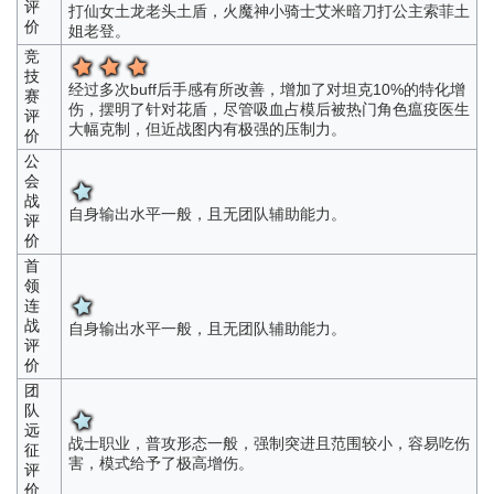
评
打仙女土龙老头土盾，火魔神小骑士艾米暗刀打公主索菲土
价
姐老登。
竞
技
经过多次buff后手感有所改善，增加了对坦克10%的特化增
赛
伤，摆明了针对花盾，尽管吸血占模后被热门角色瘟疫医生
评
大幅克制，但近战图内有极强的压制力。
价
公
会
战
自身输出水平一般，且无团队辅助能力。
评
价
首
领
连
战
自身输出水平一般，且无团队辅助能力。
评
价
团
队
远
战士职业，普攻形态一般，强制突进且范围较小，容易吃伤
征
害，模式给予了极高增伤。
评
价