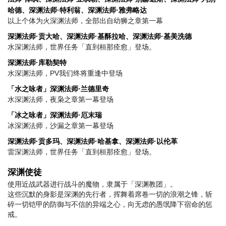
哈德、深渊法师·特利翁、深渊法师·雅弗略达
以上个体为火深渊法师，全部出自幼狮之章第一幕
深渊法师·贡大哈、深渊法师·基酥拉哈、深渊法师·基美洗德
水深渊法师，世界任务「直到桓那痊愈」登场。
深渊法师·库勒契特
水深渊法师，PV我们终将重逢中登场
「水之咏者」深渊法师·兰德里奇
水深渊法师，夜枭之章第一幕登场
「冰之咏者」深渊法师·厄末瑞
冰深渊法师，沙漏之章第一幕登场
深渊法师·贡多玛、深渊法师·哈基拿、深渊法师·以伦革
雷深渊法师，世界任务「直到桓那痊愈」登场。
深渊使徒
使用近战武器进行战斗的魔物，隶属于「深渊教团」。
这些沉默的身影是深渊的先行者，挥舞着席卷一切的浪潮之锋，斩
碎一切铠甲的防御与不信的异端之心，向无虑的愚氓降下宿命的惩
戒。