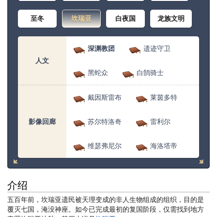
至冬
坎瑞亚
白夜国
龙族文明
深渊教团
遗迹守卫
人文
黑蛇众
白鹄骑士
戴因斯雷布
莱茵多特
影像回廊
苏尔特洛奇
雷利尔
维瑟弗尼尔
海洛塔帝
介绍
五百年前，坎瑞亚遗民被天理变成的非人生物组成的组织，目的是
覆灭七国，淹没神座。如今已完成最初的复国阶段，仅需找到地方