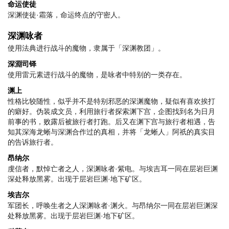
命运使徒
深渊使徒·霜落，命运终点的守密人。
深渊咏者
使用法典进行战斗的魔物，隶属于「深渊教团」。
深淵司铎
使用雷元素进行战斗的魔物，是咏者中特别的一类存在。
渊上
性格比较随性，似乎并不是特别邪恶的深渊魔物，疑似有喜欢挨打
的癖好。伪装成文员，利用旅行者探索渊下宫，企图找到名为日月
前事的书，败露后被旅行者打跑。后又在渊下宫与旅行者相遇，告
知其深海龙蜥与深渊合作过的真相，并将「龙蜥人」阿祇的真实目
的告诉旅行者。
昂纳尔
虔信者，默悼亡者之人，深渊咏者·紫电。与埃吉耳一同在层岩巨渊
深处释放黑雾。出现于层岩巨渊·地下矿区。
埃吉尔
军团长，呼唤生者之人深渊咏者·渊火。与昂纳尔一同在层岩巨渊深
处释放黑雾。出现于层岩巨渊·地下矿区。