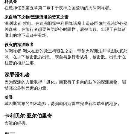
科莫奎
在魔神任务第五章第二幕中于夜神之国登场的火深渊咏者。
来自地下之物/黑渊流溢的焚真之雷
深渊咏者·紫电。在迪弗旧窟中利用降诸魔山遗迹巨像的混沌炉心侵
蚀森林，在旅行者想要关闭炉心时阻拦，后被击败。出现于在降诸
魔山的地下遗迹中登场。
役火的深渊咏者
深渊咏者·渊火在新的觉王树诞生之后，带领火深渊法师试图恢复死
域，在手下被击败后出现，亲自与旅行者战斗，被击败。出现于在
往昔的桓那兰那。
深罪浸礼者
因为深渊的力量取得「进化」而获得了多余的肢体的深渊魔物。能
够驱役多种元素的力量。
哈登
戴因斯雷布的剑术老师，诱骗戴因斯雷布完成新坎瑞亚的地脉。
卡利贝尔·亚尔伯里奇
命运的织机。