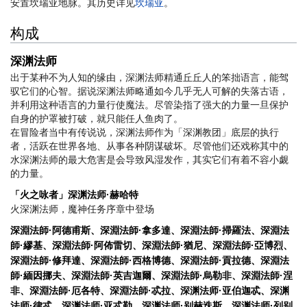
安置坎瑞亚地脉。其历史详见
坎瑞亚
。
构成
深渊法师
出于某种不为人知的缘由，深渊法师精通丘丘人的笨拙语言，能驾
驭它们的心智。据说深渊法师略通如今几乎无人可解的失落古语，
并利用这种语言的力量行使魔法。尽管染指了强大的力量一旦保护
自身的护罩被打破，就只能任人鱼肉了。
在冒险者当中有传说说，深渊法师作为「深渊教团」底层的执行
者，活跃在世界各地、从事各种阴谋破坏。尽管他们还戏称其中的
水深渊法师的最大危害是会导致风湿发作，其实它们有着不容小觑
的力量。
「火之咏者」深渊法师·赫哈特
火深渊法师，魔神任务序章中登场
深淵法師·阿德甫斯、深淵法師·拿多達、深淵法師·掃羅法、深淵法
師·繆基、深淵法師·阿佈雷切、深淵法師·猶尼、深淵法師·亞博烈、
深淵法師·修拜達、深淵法師·西格博德、深淵法師·貢拉德、深淵法
師·緬因挪夫、深淵法師·英吉迦爾、深淵法師·烏勒非、深淵法師·涅
非、深淵法師·厄各特、深淵法師·忒拉、深渊法师·亚伯迦忒、深渊
法师·律忒、深渊法师·亚忒勒、深渊法师·别赫迭斯、深渊法师·列别