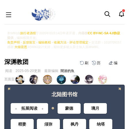
本WIKI由
旅行者酒馆
于2020年03月14日申请开通，
内容按
CC BY-NC-SA 4.0协议
提供
，编辑权限开放。
免责声明
•
反馈留言
•
编辑教程
•
收藏方法
•
评论管理规定
• 交流群：1018709157
感谢
大猫雷恩
对WIKI设计支持，期待更多能人异士加入原神WIKI。
深渊教团
刷
历
编
阅读
2025-05-20
更新
最新编辑:
閒游的魚
跳
跳
页面贡献者 :
到
到
导
搜
北陆图书馆
航
索
拓展阅读
蒙德
璃月
稻妻
须弥
枫丹
纳塔