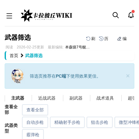
武器筛选
刷
历
编
阅读
2026-02-25
更新
最新编辑:
本森级7号舰拉菲
跳
跳
首页
武器筛选
到
到
导
搜
航
索
×
筛选页推荐在
PC端
下使用效果更佳。
近战武器
副武器
战术道具
超弦
主武器
查看全
查看全部
部
自动步枪
精确射手步枪
狙击步枪
微型冲锋
武器类
型
霰弹枪