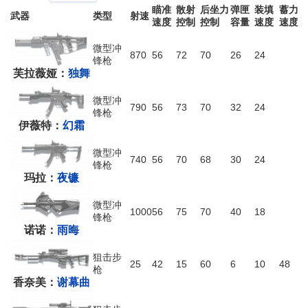
瞄准
散射
后坐力
弹匣
装填
蓄力
武器
类型
射速
速度
控制
控制
容量
速度
速度
微型冲
870
56
72
70
26
24
锋枪
芙拉薇娅：
独舞
微型冲
790
56
73
70
32
24
锋枪
伊薇特：
幻霜
微型冲
740
56
70
68
30
24
锋枪
玛拉：
夜镰
微型冲
1000
56
75
70
40
18
锋枪
诺诺：
雨晦
狙击步
25
42
15
60
6
10
48
枪
香奈美：
谢幕曲