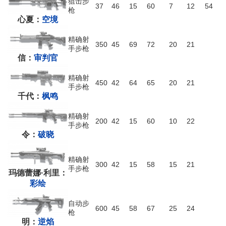
狙击步
37
46
15
60
7
12
54
枪
心夏：
空境
精确射
350
45
69
72
20
21
手步枪
信：
审判官
精确射
450
42
64
65
20
21
手步枪
千代：
枫鸣
精确射
200
42
15
60
10
22
手步枪
令：
破晓
精确射
300
42
15
58
15
21
手步枪
玛德蕾娜·利里：
彩绘
自动步
600
45
58
67
25
24
枪
明：
逆焰