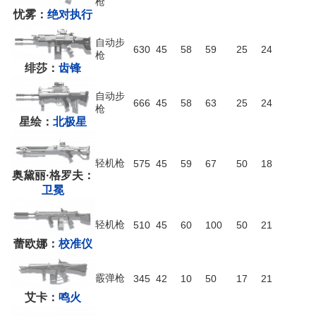
枪
忧雾：
绝对执行
自动步
630
45
58
59
25
24
枪
绯莎：
齿锋
自动步
666
45
58
63
25
24
枪
星绘：
北极星
轻机枪
575
45
59
67
50
18
奥黛丽·格罗夫：
卫冕
轻机枪
510
45
60
100
50
21
蕾欧娜：
校准仪
霰弹枪
345
42
10
50
17
21
艾卡：
鸣火