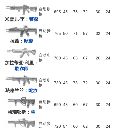
自动步
695
45
73
72
30
24
枪
米雪儿·李：
警探
自动步
765
50
71
57
32
24
枪
拉薇：
影袭
自动步
700
45
65
67
26
24
枪
加拉蒂亚·利里：
欺诈师
自动步
730
45
73
72
30
24
枪
珐格兰丝：
绽放
自动步
690
45
60
67
30
24
枪
梅瑞狄斯：
隼
自动步
720
54
60
62
30
24