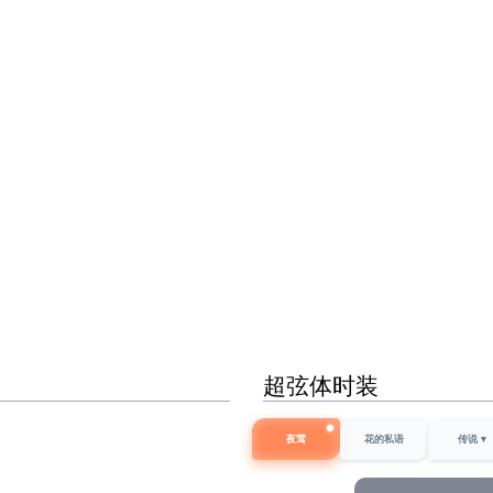
超弦体时装
夜莺
花的私语
传说 ▾