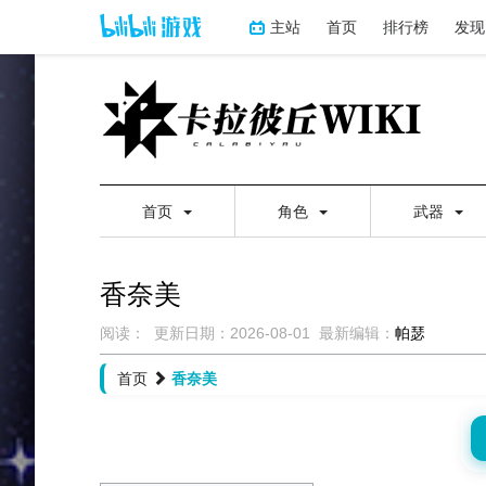
主站
首页
排行榜
发现
首页
角色
武器
香奈美
阅读：
更新日期：
2026-08-01
最新编辑：
帕瑟
跳
跳
首页
香奈美
到
到
导
搜
航
索