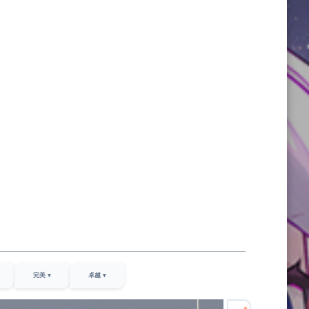
完美 ▾
卓越 ▾