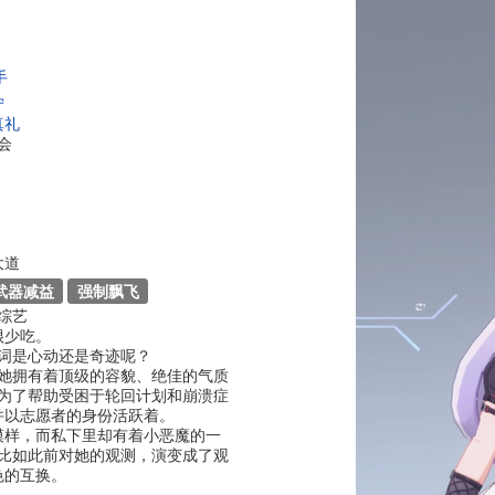
手
宁
真礼
会
大道
武器减益
强制飘飞
综艺
很少吃。
词是心动还是奇迹呢？
她拥有着顶级的容貌、绝佳的气质
为了帮助受困于轮回计划和崩溃症
并以志愿者的身份活跃着。
模样，而私下里却有着小恶魔的一
比如此前对她的观测，演变成了观
色的互换。