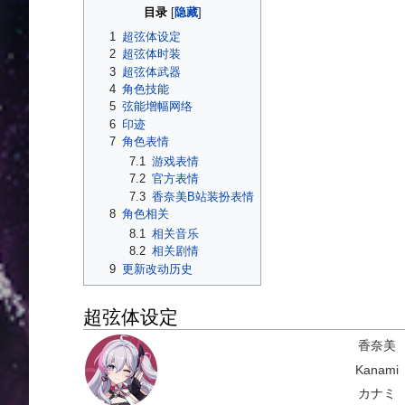
目录
1
超弦体设定
2
超弦体时装
3
超弦体武器
4
角色技能
5
弦能增幅网络
6
印迹
7
角色表情
7.1
游戏表情
7.2
官方表情
7.3
香奈美B站装扮表情
8
角色相关
8.1
相关音乐
8.2
相关剧情
9
更新改动历史
超弦体设定
香奈美
Kanami
カナミ