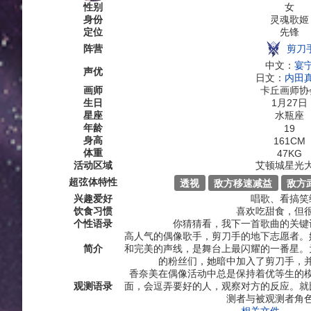
性别
女
身份
灵魂歌姬
定位
先锋
剪刀
阵营
中文：
宴
声优
日文：
内田
画师
卡丘画师协
生日
1月27日
星座
水瓶座
年龄
19
身高
161CM
体重
47KG
活动区域
艾顿城星光
超弦体特性
透视
敌方移速减益
敌方
兴趣爱好
唱歌、看搞笑
饮食习惯
喜欢吃甜食，但
个性语录
你猜猜看，我下一首歌曲的关键
高人气的偶像歌手，剪刀手的地下志愿者。
简介
和完美的声线，是舞台上最闪耀的一番星。
的粉丝们，她暗中加入了剪刀手，
香奈美在偶像活动中总是保持着优等生的
观测语录
面，会逗弄要好的人，观察对方的反应。就
测者与被观测者角