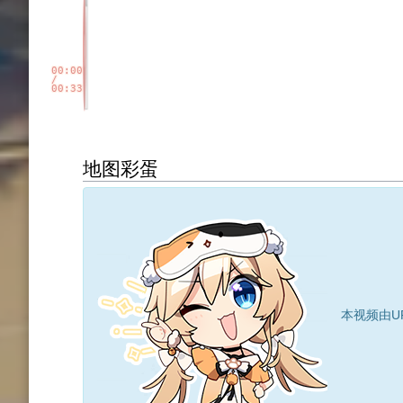
88区
00:00
/
00:33
地图彩蛋
本视频由U