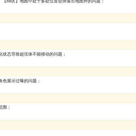
、【88区】地图中处于多处位置会掉落出地图外的问题；
弦化状态导致超弦体不能移动的问题；
角色展示过曝的问题；
范围；