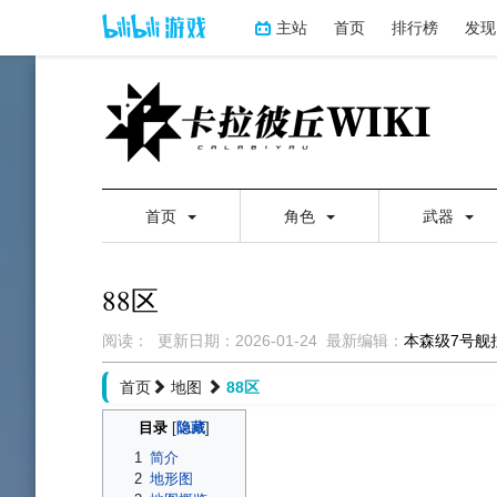
主站
首页
排行榜
发现
首页
角色
武器
88区
阅读：
更新日期：
2026-01-24
最新编辑：
本森级7号舰
跳
跳
首页
地图
88区
到
到
导
搜
目录
航
索
1
简介
2
地形图