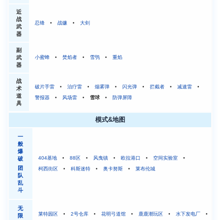
近
战
忍锋
•
战镰
•
大剑
武
器
副
武
小蜜蜂
•
焚焰者
•
雪鸮
•
重焰
器
战
破片手雷
•
治疗雷
•
烟雾弹
•
闪光弹
•
拦截者
•
减速雷
•
术
道
警报器
•
风场雷
•
雪球
•
防弹屏障
具
模式&地图
一
般
爆
404基地
•
88区
•
风曳镇
•
欧拉港口
•
空间实验室
•
破
团
柯西街区
•
科斯迷特
•
奥卡努斯
•
莱布伦城
队
乱
斗
无
莱特园区
•
2号仓库
•
花明弓道馆
•
鹿鹿潮玩区
•
水下发电厂
•
限