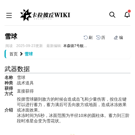
雪球
刷
历
编
阅读
2025-09-23
更新
最新编辑:
本森级7号舰拉菲
跳
跳
首页
雪球
到
到
导
搜
武器数据
航
索
名称
雪球
种类
战术道具
获得
直接获得
方式
投掷雪球砸到敌方的时候会造成击飞和少量伤害，按住左键
可以进行蓄力，蓄力满后可丢向敌方或地面，造成冰冻效果
介绍
或冰面效果。
冰冻时间为5秒，冰面范围为半径10米的圆柱体。蓄力到三阶
段时准星会变为雪花状。