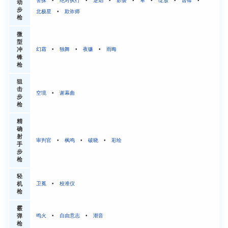
警探
•
绝对执行
•
逆焰
•
影袭
•
隼
•
绽放
•
齿锋
•
动
步
北极星
•
欺诈师
枪
微
型
冲
幻霜
•
独舞
•
夜镰
•
雨晦
锋
枪
狙
击
空境
•
谢幕曲
步
枪
精
确
射
审判官
•
枫鸣
•
破晓
•
彩绘
手
步
枪
轻
机
卫冕
•
校准仪
枪
霰
弹
鸣火
•
自由意志
•
潮音
枪