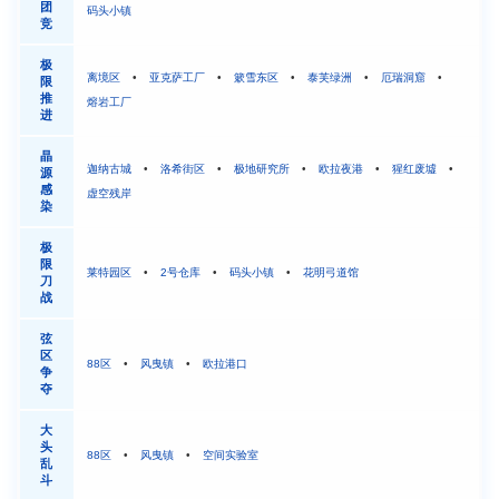
团
码头小镇
竞
极
离境区
•
亚克萨工厂
•
簌雪东区
•
泰芙绿洲
•
厄瑞洞窟
•
限
推
熔岩工厂
进
晶
迦纳古城
•
洛希街区
•
极地研究所
•
欧拉夜港
•
猩红废墟
•
源
感
虚空残岸
染
极
限
莱特园区
•
2号仓库
•
码头小镇
•
花明弓道馆
刀
战
弦
区
88区
•
风曳镇
•
欧拉港口
争
夺
大
头
88区
•
风曳镇
•
空间实验室
乱
斗