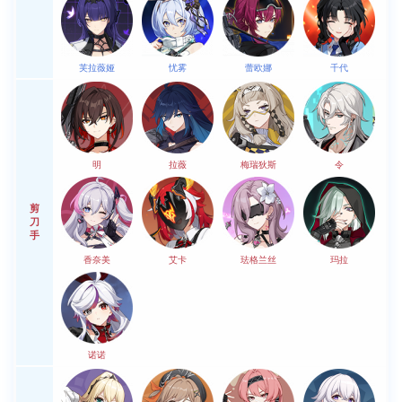
芙拉薇娅
忧雾
蕾欧娜
千代
明
拉薇
梅瑞狄斯
令
剪
刀
手
香奈美
艾卡
珐格兰丝
玛拉
诺诺