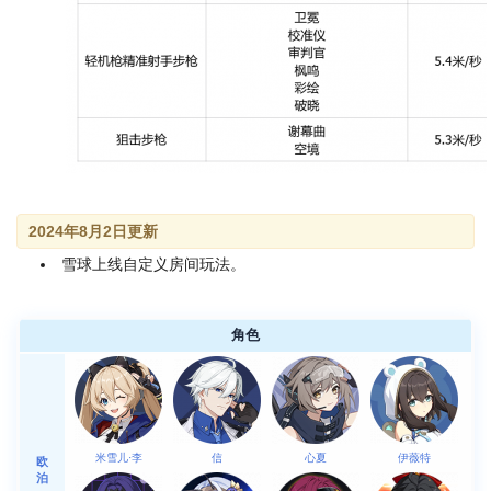
2024年8月2日更新
雪球上线自定义房间玩法。
角色
米雪儿·李
信
心夏
伊薇特
欧
泊