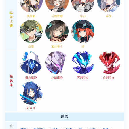
乌
奥黛丽
玛德蕾娜
绯莎
星绘
尔
比
诺
白墨
加拉蒂亚
汐
晶
爆裂魔怪
刺镰魔怪
冥荆皇女
血荆皇女
源
体
莉莉丝
武器
自