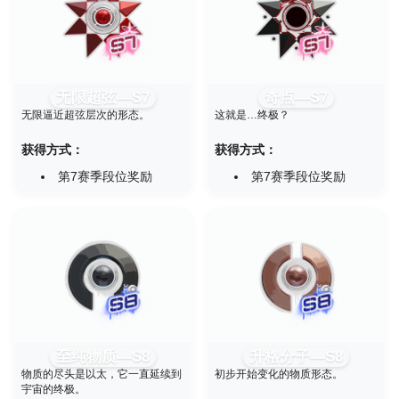
无限超弦—S7
奇点—S7
无限逼近超弦层次的形态。
这就是…终极？
获得方式：
获得方式：
第7赛季段位奖励
第7赛季段位奖励
至纯物质—S8
升格分子—S8
物质的尽头是以太，它一直延续到
初步开始变化的物质形态。
宇宙的终极。