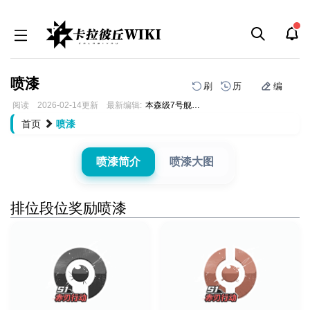
喷漆
刷
历
编
阅读
2026-02-14
更新
最新编辑:
本森级7号舰拉菲
跳
跳
首页
喷漆
到
到
导
搜
航
索
喷漆简介
喷漆大图
排位段位奖励喷漆