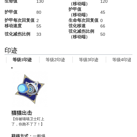
生命值
130
120
（移动端）
护甲值
护甲值
80
45
（移动端）
护甲每次回复值
生命每次回复值
2
0
移动速度
弦化移速
55
66
弦化减伤比例
弦化减伤比例
33
50
（移动端）
印迹
等级2印迹
等级3印迹
等级4印迹
等级1印迹
猫猫出击
【你被喵喵卫士盯上
了，你跑不了了！】
获得方式：
一般爆