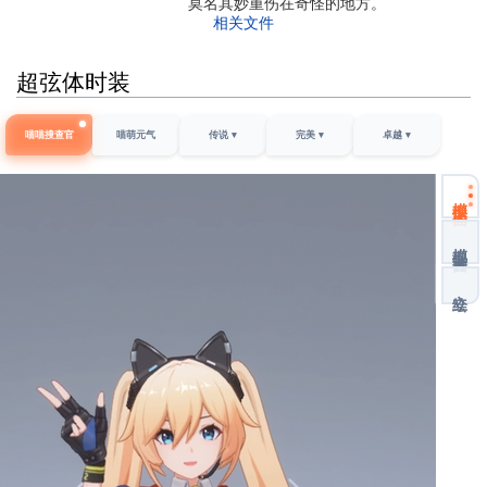
莫名其妙重伤在奇怪的地方。
相关文件
超弦体时装
喵喵搜查官
喵萌元气
传说 ▾
完美 ▾
卓越 ▾
模型正面
模型背面
立绘