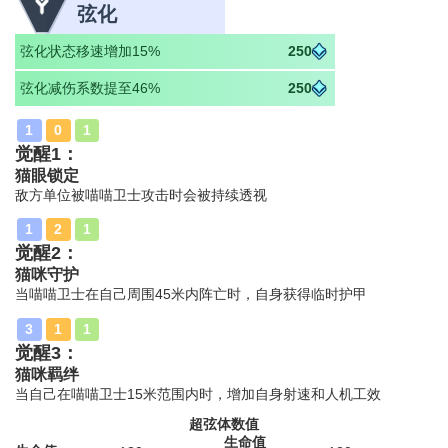
弦化
弦化状态移速增加15%
250
弦化减伤系数提至46%
250
1
0
1
觉醒1：
猫眼锁定
敌方单位被喵喵卫士攻击时会被持续透视
1
2
1
觉醒2：
猫咪守护
当喵喵卫士在自己周围45米内阵亡时，自身获得临时护甲
3
1
1
觉醒3：
猫咪羁绊
当自己在喵喵卫士15米范围内时，增加自身射速和人机工效
超弦体数值
生命值