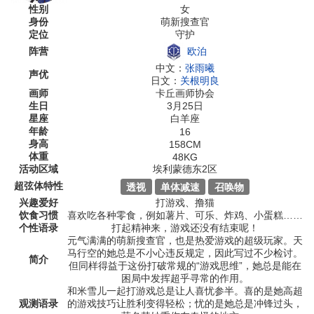
性别
女
身份
萌新搜查官
定位
守护
欧泊
阵营
中文：
张雨曦
声优
日文：
关根明良
画师
卡丘画师协会
生日
3月25日
星座
白羊座
年龄
16
身高
158CM
体重
48KG
活动区域
埃利蒙德东2区
超弦体特性
透视
单体减速
召唤物
兴趣爱好
打游戏、撸猫
饮食习惯
喜欢吃各种零食，例如薯片、可乐、炸鸡、小蛋糕……
个性语录
打起精神来，游戏还没有结束呢！
元气满满的萌新搜查官，也是热爱游戏的超级玩家。天
马行空的她总是不小心违反规定，因此写过不少检讨。
简介
但同样得益于这份打破常规的“游戏思维”，她总是能在
困局中发挥超乎寻常的作用。
和米雪儿一起打游戏总是让人喜忧参半。喜的是她高超
观测语录
的游戏技巧让胜利变得轻松；忧的是她总是冲锋过头，