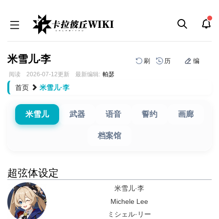
米雪儿·李
刷
历
编
阅读
2026-07-12
更新
最新编辑:
帕瑟
跳
跳
首页
米雪儿·李
到
到
导
搜
航
索
米雪儿
武器
语音
誓约
画廊
档案馆
超弦体设定
米雪儿·李
Michele Lee
ミシェル·リー