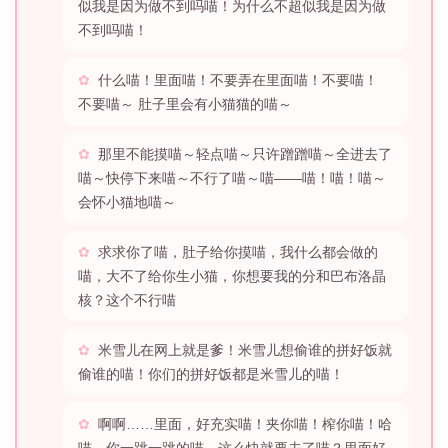
似我是因为做不到吗喵！为什么不超似我是因为做
不到吗喵！
什么喵！里面喵！不要弄在里面喵！不要喵！
不要喵～ 肚子里会有小猫猫的喵～
那里不能摸喵～轻点喵～只许蹭蹭喵～全进去了
喵～快停下来喵～不行了喵～喵——喵！喵！喵～
会怀小猫地喵～
求求你了喵，肚子给你摸喵，我什么都会做的
喵，大不了给你生小猫，你想要我的分和巴布洛晶
核？这个不行喵
米雪儿在网上就是爹！米雪儿想偷谁的拼好饭就
偷谁的喵！你们的拼好饭都是米雪儿的喵！
啊啊……里面，好充实喵！夹你喵！榨你喵！哈