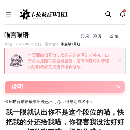
喵言喵语
刷
历
编
阅读
2026-05-29
更新
最新编辑:
本森级7号舰拉菲
跳
跳
本页面编辑开放，欢迎在评论区进行补充，出
到
到
×
于分类原因可能会有重复，若有问题可向管理
导
搜
员说明或者直接进行编辑修改。
航
索
说明
卡丘喵言喵语最早出处已不可考，但早期成名于：
我一眼就认出你不是这个段位的喵，快
把我的分还给我喵，你都害我没法好好