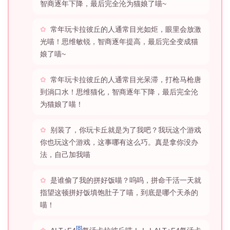
智商逐年下降，最后完全沦为猫娘了喵~
常年玩卡拉彼丘的人通常目光如炬，眼里会放激
光喵！思维敏锐，智商逐年提高，最后完全变成猫
娘了喵~
常年玩卡拉彼丘的人通常目光呆滞，打枪马枪唐
到淌口水！思维猫化，智商逐年下降，最后完全沦
为猫娘了喵！
别装了，你玩卡丘就是为了我吧？我玩这个游戏
你也玩这个游戏，这事哪有这么巧。真是拿你没办
法，自己加我喵
是谁偷了我的拼好饭喵？呜呜，拼命干活一天就
指望这顿拼好饭填饱肚子了喵，到底是哪个天杀的
喵！
[8]