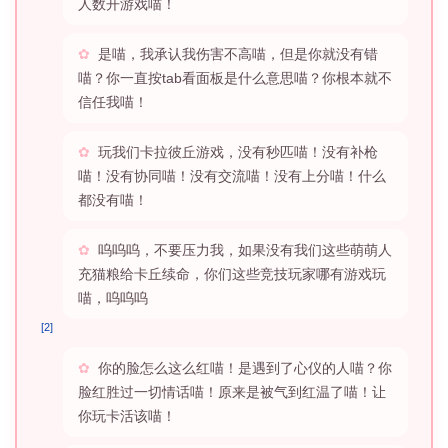
人数开游戏喵！
是喵，我承认我伤害不高喵，但是你就没有错
喵？你一直按tab看面板是什么意思喵？你根本就不
信任我喵！
玩我们卡拉彼丘游戏，没有秒匹喵！没有补枪
喵！没有协同喵！没有交流喵！没有上分喵！什么
都没有喵！
呜呜呜，不要压力我，如果没有我们这些萌萌人
充猫粮给卡丘续命，你们这些竞技玩家哪有游戏玩
喵，呜呜呜
[2]
你的脸怎么这么红喵！是遇到了心仪的人喵？你
脸红胜过一切情话喵！原来是被气到红温了喵！让
你玩卡活该喵！