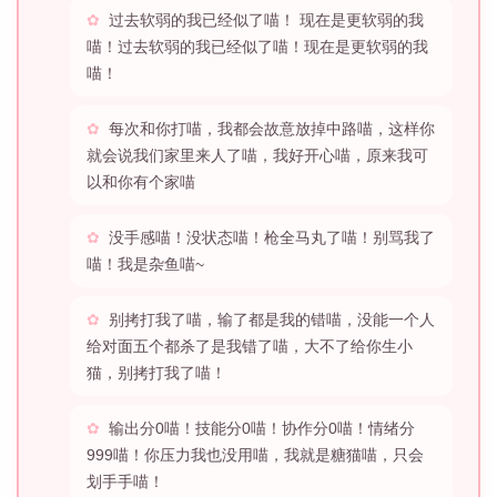
过去软弱的我已经似了喵！ 现在是更软弱的我
喵！过去软弱的我已经似了喵！现在是更软弱的我
喵！
每次和你打喵，我都会故意放掉中路喵，这样你
就会说我们家里来人了喵，我好开心喵，原来我可
以和你有个家喵
没手感喵！没状态喵！枪全马丸了喵！别骂我了
喵！我是杂鱼喵~
别拷打我了喵，输了都是我的错喵，没能一个人
给对面五个都杀了是我错了喵，大不了给你生小
猫，别拷打我了喵！
输出分0喵！技能分0喵！协作分0喵！情绪分
999喵！你压力我也没用喵，我就是糖猫喵，只会
划手手喵！