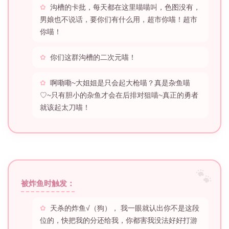
沟槽的卡批，每天都在这里喵喵叫，色图没有，
男娘也不说话，要你们有什么用，超市你喵！超市
你喵！
你们这群沟槽的二次元喵！
啊嘞嘞~大姐姐是只会起大枪喵？真是杂鱼喵
♡~只有胆小的杂鱼才会在后排对狙喵~真正的勇者
就该起太刀喵！
被炸鱼时触发：
天杀的炸鱼√（狗）， 我一眼就认出你不是这段
位的，快把我的分还给我，你都害我没法好好打游