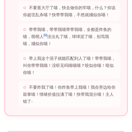
不要逛大厅了喵，快去做你的牢喵，什么？你说
你超弦乱杀喵？快带带我喵，不然就捅似你喵！
带带我喵，带带我喵带带我喵，全都是炸鱼的
[6]
喵，萌萌人
没法丸了喵，球球泥了喵，别骂我
喵，捅似你喵！
带上我这个混子就能匹配到人了喵！带带我喵，
叫你带带我喵！没听见吗喵喵喵？咬似你喵！咬似
你喵！
不要炸我了喵！你炸鱼带上我喵！我在旁边给你
鼓掌喵！情绪价值拉满了喵！快带我混分喵！主人
错了-