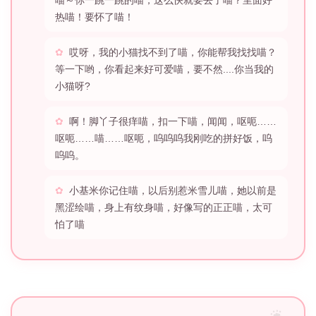
喵～你一跳一跳的喵，这么快就要去了喵？里面好
热喵！要怀了喵！
哎呀，我的小猫找不到了喵，你能帮我找找喵？
等一下哟，你看起来好可爱喵，要不然....你当我的
小猫呀?
啊！脚丫子很痒喵，扣一下喵，闻闻，呕呃……
呕呃……喵……呕呃，呜呜呜我刚吃的拼好饭，呜
呜呜。
小基米你记住喵，以后别惹米雪儿喵，她以前是
黑涩绘喵，身上有纹身喵，好像写的正正喵，太可
怕了喵