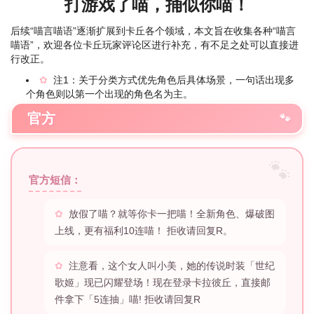
打游戏了喵，捅似你喵！
后续“喵言喵语”逐渐扩展到卡丘各个领域，本文旨在收集各种“喵言
喵语”，欢迎各位卡丘玩家评论区进行补充，有不足之处可以直接进
行改正。
注1：关于分类方式优先角色后具体场景，一句话出现多
个角色则以第一个出现的角色名为主。
官方
官方短信：
放假了喵？就等你卡一把喵！全新角色、爆破图
上线，更有福利10连喵！ 拒收请回复R。
注意看，这个女人叫小美，她的传说时装「世纪
歌姬」现已闪耀登场！现在登录卡拉彼丘，直接邮
件拿下「5连抽」喵! 拒收请回复R