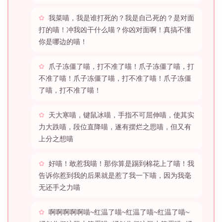
我菜喵，我是谁打死的？我是自己死的？是对面
打的喵！冲我凶干什么喵？你凶对面啊！真搞不懂
你是哪边的喵！
爪子冻僵了喵，打不准了喵！爪子冻僵了喵，打
不准了喵！爪子冻僵了喵，打不准了喵！爪子冻僵
了喵，打不准了喵！
天大寒喵，键鼠冰喵，手指不可屈伸喵，使其实
力大跌喵，段位直降喵，遂有摆烂之思喵，但又有
上分之想喵
好喵！敢惹我喵！那你算是踢到棉花上了喵！我
告诉你惹到我的后果就是惹了我一下喵，因为我毫
无还手之力喵
啊啊啊啊啊喵~红温了喵~红温了喵~红温了喵~