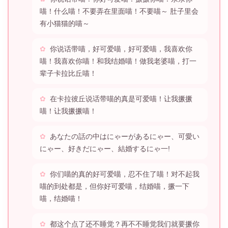
喵！什么喵！不要弄在里面喵！不要喵～ 肚子里会
有小猫猫的喵～
你说话带喵，好可爱喵，好可爱喵，我喜欢你
喵！我喜欢你喵！和我结婚喵！做我老婆喵，打一
辈子卡拉比丘喵！
在卡拉彼丘说话带喵的真是可爱喵！让我撅撅
喵！让我撅撅喵！
あなたの話の中はにゃーがあるにゃー、可愛い
にゃー、好きだにゃー、結婚するにゃ一!
你们喵的真的好可爱喵，忍不住了喵！对不起我
喵的到处都是，但你好可爱喵，结婚喵，撅一下
喵，结婚喵！
都这个点了还不睡觉？再不不睡觉我们就要撅你