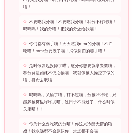
喵！
不要吃我分喵！不要吃我分喵！我分不好吃喵！
呜呜呜！我的分喵！把我的分还给我喵！
你们都有糕手喵！天天吃我mmr的分喵！不许
吃喵！mmr分要没了喵！捅似你们的糕手喵！
是时候发起投降了喵，这分你想要就拿去罢喵，
积分竟是如此不便之物喵，我就像被人操控了似的
喵，拼命去取喵
呜呜呜，又输了喵，打不过喵，分被咔咔吃，只
能躲被窝里哗哗哭喵，这日子不能过了，什么时候
关服喵！！
你为什么要吃我的分喵！你这只冷酷无情的猫
娘！我永远都不会原尿你！永远都不会喵！