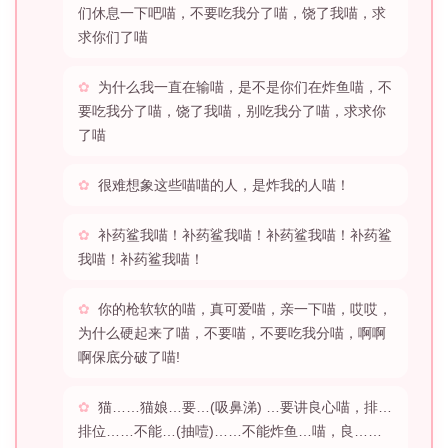
们休息一下吧喵，不要吃我分了喵，饶了我喵，求
求你们了喵
为什么我一直在输喵，是不是你们在炸鱼喵，不
要吃我分了喵，饶了我喵，别吃我分了喵，求求你
了喵
很难想象这些喵喵的人，是炸我的人喵！
补药鲨我喵！补药鲨我喵！补药鲨我喵！补药鲨
我喵！补药鲨我喵！
你的枪软软的喵，真可爱喵，亲一下喵，哎哎，
为什么硬起来了喵，不要喵，不要吃我分喵，啊啊
啊保底分破了喵!
猫……猫娘…要…(吸鼻涕) …要讲良心喵，排…
排位……不能…(抽噎)……不能炸鱼…喵，良……