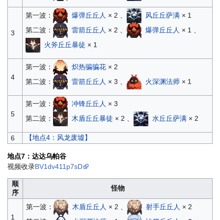
第一波：
爆弹丘丘人
× 2 、
风丘丘萨满
× 1
第二波：
雷箭丘丘人
× 2 、
爆弹丘丘人
× 1 、
3
火斧丘丘暴徒
× 1
第一波：
炽热骗骗花
× 2
4
第二波：
雷箭丘丘人
× 3 、
火深渊法师
× 1
第一波：
冲锋丘丘人
× 3
5
第二波：
木盾丘丘暴徒
× 2 、
水丘丘萨满
× 2
【地点4：风龙废墟】
6
地点7：达达乌帕谷
视频收录
BV1dv411p7sD
顺
怪物
序
第一波：
木盾丘丘人
× 2 、
射手丘丘人
× 2
1