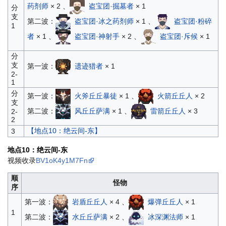
药剂师
× 2 、
盗宝团·掘墓者
× 1
分
支
第二波：
盗宝团·冰之药剂师
× 1 、
盗宝团·粉碎
1
者
× 1 、
盗宝团·神射手
× 2 、
盗宝团·斥候
× 1
分
支
第一波：
遗迹猎者
× 1
2-
1
分
第一波：
火斧丘丘暴徒
× 1 、
火箭丘丘人
× 2
支
第二波：
风丘丘萨满
× 1 、
雷箭丘丘人
× 3
2-
2
【地点10：绝云间-东】
3
地点10：绝云间-东
视频收录
BV1oK4y1M7Fn
顺
怪物
序
第一波：
岩盾丘丘人
× 4 、
爆弹丘丘人
× 1
1
第二波：
水丘丘萨满
× 2 、
冰深渊法师
× 1