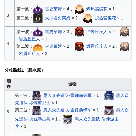
第一波：
雷史莱姆
× 4 、
炽热骗骗花
× 1
3
第二波：
大型岩史莱姆
× 2 、
炽热骗骗花
× 1
第一波：
雷史莱姆
× 3 、
冲锋丘丘人
× 2 、
岩盾丘丘人
× 1
4
第二波：
火史莱姆
× 2 、
爆弹丘丘人
× 2 、
岩盾丘丘人
× 2
分歧路线1（碧水原）
顺
怪物
序
第一波：
愚人众先遣队·雷锤前锋军
× 1 、
愚人众
先遣队·冰铳重卫士
× 1
第二波：
愚人众先遣队·雷锤前锋军
× 1 、
愚人众
5
先遣队·火铳游击兵
× 1 、
愚人众先遣队·岩使游击
兵
× 1