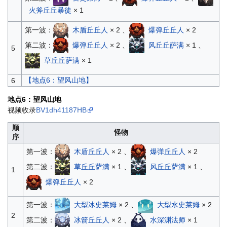
火斧丘丘暴徒
× 1
第一波：
木盾丘丘人
× 2 、
爆弹丘丘人
× 2
第二波：
爆弹丘丘人
× 2 、
风丘丘萨满
× 1 、
5
草丘丘萨满
× 1
【地点6：望风山地】
6
地点6：望风山地
视频收录
BV1dh41187HB
顺
怪物
序
第一波：
木盾丘丘人
× 2 、
爆弹丘丘人
× 2
第二波：
草丘丘萨满
× 1 、
风丘丘萨满
× 1 、
1
爆弹丘丘人
× 2
第一波：
大型冰史莱姆
× 2 、
大型水史莱姆
× 2
2
第二波：
冰箭丘丘人
× 2 、
水深渊法师
× 1