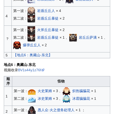
第一波：
岩盾丘丘人
× 4
4
第二波：
岩盾丘丘暴徒
× 2
第一波：
火斧丘丘暴徒
× 2
第二波：
岩盾丘丘暴徒
× 1 、
岩丘丘萨满
× 1 、
？
爆弹丘丘人
× 2
【地点6：奥藏山-东北】
5
地点6：奥藏山-东北
视频收录
BV1s44y1z76f
顺
怪物
序
第一波：
火史莱姆
× 3 、
炽热骗骗花
× 1
1
第二波：
冰史莱姆
× 3 、
冰霜骗骗花
× 1
第一波：
愚人众·火之债务处理人
× 1 ；
2