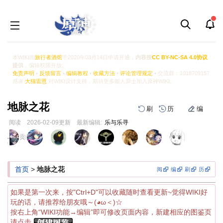
本WIKI由
旅行者酒馆
于2020年03月14日申请开通，
内容按
CC BY-NC-SA 4.0协议
提供
，编辑权限开放。
免责声明
•
反馈留言
•
编辑教程
•
收藏方法
•
评论管理规定
• 交流群：1018709157
感谢
大猫雷恩
对WIKI设计支持，期待更多能人异士加入原神WIKI。
地脉之花
刷
历
编
阅读
2026-02-09
更新
最新编辑:
乐与乐寻
跳
跳
页面贡献者 :
到
到
导
搜
航
索
首页
>
地脉之花
阅
编
刷
历
如果是第一次来，按"Ctrl+D"可以收藏随时查看更新~觉得WIKI好
玩的话，请推荐给朋友哦～(◕ω＜)☆
按右上角“WIKI功能→编辑”即可修改页面内容，新建相应的图鉴页
请点击
。