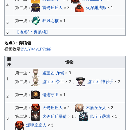
4
第二波：
雷箭丘丘人
× 3 、
火深渊法师
× 1
第一波：
狂风之核
× 1
5
【地点3：奔狼领】
6
地点3：奔狼领
视频收录
BV1YX4y1P7xi
顺
怪物
序
第一波：
盗宝团·斥候
× 3
1
第二波：
盗宝团·杂工
× 2 、
盗宝团·神射手
× 2
第一波：
遗迹守卫
× 1
2
第一波：
火箭丘丘人
× 2 、
木盾丘丘人
× 2
第二波：
火斧丘丘暴徒
× 1 、
风丘丘萨满
× 1 、
3
爆弹丘丘人
× 3