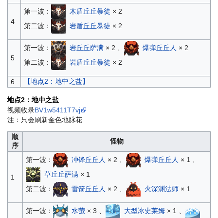
第一波：
木盾丘丘暴徒
× 2
4
第二波：
岩盾丘丘暴徒
× 2
第一波：
岩丘丘萨满
× 2 、
爆弹丘丘人
× 2
5
第二波：
岩盾丘丘暴徒
× 2
【地点2：地中之盐】
6
地点2：地中之盐
视频收录
BV1w5411T7vj
注：只会刷新金色地脉花
顺
怪物
序
第一波：
冲锋丘丘人
× 2 、
爆弹丘丘人
× 1 、
草丘丘萨满
× 1
1
第二波：
雷箭丘丘人
× 2 、
火深渊法师
× 1
第一波：
水萤
× 3 、
大型冰史莱姆
× 1 、