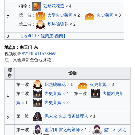
植物：
烈焰花花蕊
× 4
第一波：
大型火史莱姆
× 2 、
火史莱姆
× 3
7
第二波：
炽热骗骗花
× 2
【地点11：轻策庄-西南】
8
地点9：南天门-东
视频收录
BV1Rh411h78H
注：只会刷新金色地脉花
顺
怪物
序
第一波：
炽热骗骗花
× 1 、
火史莱姆
× 3
第二波：
岩史莱姆
× 4 ；第三波：
大型岩史莱
1
姆
× 1 、
岩史莱姆
× 2
第一波：
愚人众·火之债务处理人
× 1
2
第一波：
盗宝团·雷之药剂师
× 1 、
盗宝团·火之