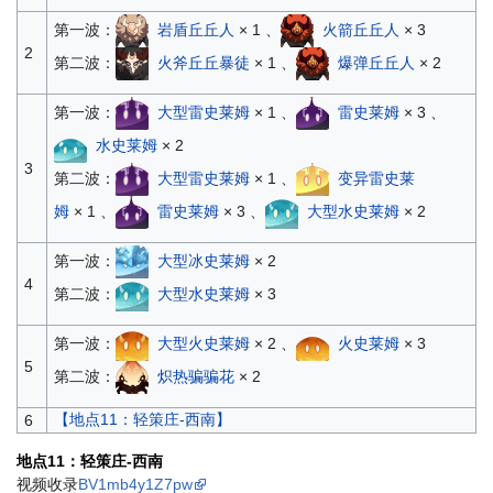
第一波：
岩盾丘丘人
× 1 、
火箭丘丘人
× 3
2
第二波：
火斧丘丘暴徒
× 1 、
爆弹丘丘人
× 2
第一波：
大型雷史莱姆
× 1 、
雷史莱姆
× 3 、
水史莱姆
× 2
3
第二波：
大型雷史莱姆
× 1 、
变异雷史莱
姆
× 1 、
雷史莱姆
× 3 、
大型水史莱姆
× 2
第一波：
大型冰史莱姆
× 2
4
第二波：
大型水史莱姆
× 3
第一波：
大型火史莱姆
× 2 、
火史莱姆
× 3
5
第二波：
炽热骗骗花
× 2
【地点11：轻策庄-西南】
6
地点11：轻策庄-西南
视频收录
BV1mb4y1Z7pw