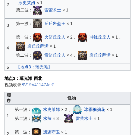
冰史莱姆
× 1
2
第二波：
雷萤术士
× 1
第一波：
丘丘岩盔王
× 1
3
第一波：
火箭丘丘人
× 2 、
冲锋丘丘人
× 1 、
岩丘丘萨满
× 1
4
第二波：
雷箭丘丘人
× 4 、
岩丘丘萨满
× 1
【地点3：瑶光滩】
5
地点3：瑶光滩-西北
视频收录
BV19V41147Jc
顺
怪物
序
第一波：
水史莱姆
× 2 、
冰霜骗骗花
× 1
1
第二波：
水萤
× 3 、
雷萤术士
× 1
第一波：
遗迹守卫
× 1
2