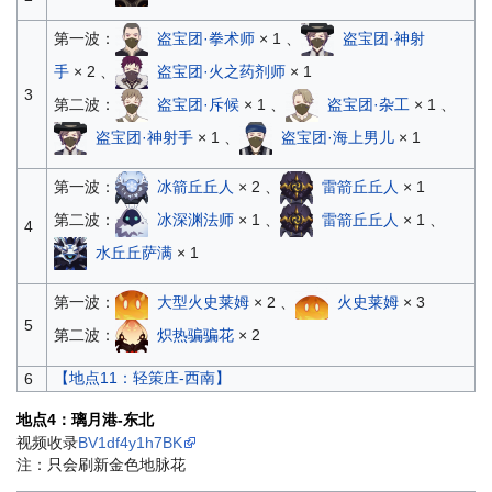
第一波：
盗宝团·拳术师
× 1 、
盗宝团·神射
手
× 2 、
盗宝团·火之药剂师
× 1
3
第二波：
盗宝团·斥候
× 1 、
盗宝团·杂工
× 1 、
盗宝团·神射手
× 1 、
盗宝团·海上男儿
× 1
第一波：
冰箭丘丘人
× 2 、
雷箭丘丘人
× 1
第二波：
冰深渊法师
× 1 、
雷箭丘丘人
× 1 、
4
水丘丘萨满
× 1
第一波：
大型火史莱姆
× 2 、
火史莱姆
× 3
5
第二波：
炽热骗骗花
× 2
【地点11：轻策庄-西南】
6
地点4：璃月港-东北
视频收录
BV1df4y1h7BK
注：只会刷新金色地脉花