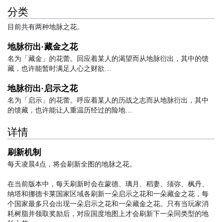
分类
目前共有两种地脉之花。
地脉衍出·藏金之花
名为「藏金」的花蕾。回应着某人的渴望而从地脉衍出，其中的馈
藏，也许能暂时满足人心之财欲…
地脉衍出·启示之花
名为「启示」的花蕾。呼应着某人的历战之志而从地脉衍出，其中
的馈藏，也许能让人重温历经过的险地…
详情
刷新机制
每天凌晨4点，将会刷新全图的地脉之花。
在当前版本中，每天刷新时会在蒙德、璃月、稻妻、须弥、枫丹、
纳塔和挪德卡莱国家区域各刷新一朵启示之花和一朵藏金之花，每
个国家最多只会出现一朵启示之花和一朵藏金之花。只有当玩家消
耗树脂并领取奖励后，对应国度地图上才会刷新下一朵同类型的地