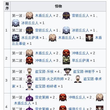
顺
怪物
序
第一波：
木盾丘丘人
× 2 、
雷箭丘丘人
× 1 、
冰箭丘丘人
× 1
第二波：
雷箭丘丘人
× 1 、
冰箭丘丘人
× 1 、
1
水丘丘萨满
× 1 、
木盾丘丘人
× 1 、
木盾
丘丘暴徒
× 1
第一波：
木盾丘丘人
× 2 、
冲锋丘丘人
× 2
2
第二波：
冲锋丘丘人
× 3 、
草丘丘萨满
× 1
第一波：
盗宝团·斥候
× 4 、
盗宝团·神射手
× 1
第二波：
盗宝团·火之药剂师
× 2 、
盗宝团·拳术
3
家
× 1 、
盗宝团·粉碎者
× 1
第一波：
雷史莱姆
× 2 、
冲锋丘丘人
× 2 、
木盾丘丘人
× 1
4
第二波：
雷史莱姆
× 2 、
爆弹丘丘人
× 2 、