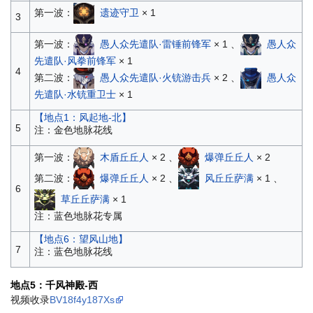
第一波：
遗迹守卫
× 1
3
第一波：
愚人众先遣队·雷锤前锋军
× 1 、
愚人众
先遣队·风拳前锋军
× 1
4
第二波：
愚人众先遣队·火铳游击兵
× 2 、
愚人众
先遣队·水铳重卫士
× 1
【地点1：风起地-北】
5
注：金色地脉花线
第一波：
木盾丘丘人
× 2 、
爆弹丘丘人
× 2
第二波：
爆弹丘丘人
× 2 、
风丘丘萨满
× 1 、
6
草丘丘萨满
× 1
注：蓝色地脉花专属
【地点6：望风山地】
7
注：蓝色地脉花线
地点5：千风神殿-西
视频收录
BV18f4y187Xs