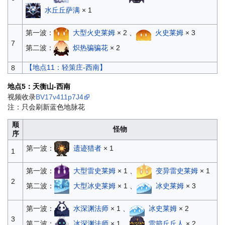
水丘丘萨满
× 1
第一波：
大型火史莱姆
× 2 、
火史莱姆
× 3
7
第二波：
炽热骗骗花
× 2
【地点11：轻策庄-西南】
8
地点5：天衡山-西南
视频收录
BV17v411p7J4
注：只会刷新蓝色地脉花
顺
怪物
序
第一波：
遗迹猎者
× 1
1
第一波：
大型雷史莱姆
× 1 、
变异雷史莱姆
× 1
2
第二波：
大型冰史莱姆
× 1 、
冰史莱姆
× 3
第一波：
水深渊法师
× 1 、
冰史莱姆
× 2
3
第二波：
冰深渊法师
× 1 、
雷箭丘丘人
× 2