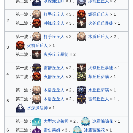
第二波：
水深渊法师
× 1 、
冰箭丘丘人
× 2
第一波：
打手丘丘人
× 3 、
爆弹丘丘人
× 1
2
第二波：
冲锋丘丘人
× 3 、
火斧丘丘暴徒
× 1
第一波：
打手丘丘人
× 2 、
木盾丘丘人
× 2 、
火箭丘丘人
× 1
3
第二波：
火斧丘丘暴徒
× 2
第一波：
雷箭丘丘人
× 2 、
火斧丘丘暴徒
× 1
4
第二波：
火箭丘丘人
× 3 、
草丘丘萨满
× 1
第一波：
木盾丘丘人
× 2 、
水丘丘萨满
× 1
第二波：
木盾丘丘人
× 2 、
雷箭丘丘人
× 1 、
5
水深渊法师
× 1
第一波：
大型水史莱姆
× 2 、
冰霜骗骗花
× 1
第二波：
雷史莱姆
× 3 、
冰霜骗骗花
× 1
6