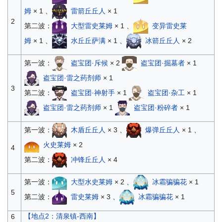
姆
× 1 、
雷箭丘丘人
× 1
2
第二波：
大型雷史莱姆
× 1 、
变异雷史莱
姆
× 1 、
水丘丘萨满
× 1 、
冰箭丘丘人
× 2
第一波：
盗宝团·斥候
× 2
盗宝团·掘墓者
× 1
盗宝团·雷之药剂师
× 1
3
第二波：
盗宝团·神射手
× 1
盗宝团·杂工
× 1
盗宝团·雷之药剂师
× 1
盗宝团·粉碎者
× 1
第一波：
木盾丘丘人
× 3 、
爆弹丘丘人
× 1 、
火史莱姆
× 2
4
第二波：
冲锋丘丘人
× 4
第一波：
大型水史莱姆
× 2 、
冰霜骗骗花
× 1
5
第二波：
雷史莱姆
× 3 、
冰霜骗骗花
× 1
【地点2：清泉镇-西南】
6