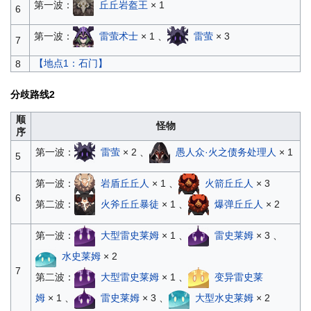
第一波：
丘丘岩盔王
× 1
6
第一波：
雷萤术士
× 1 、
雷萤
× 3
7
【地点1：石门】
8
分歧路线2
顺
怪物
序
第一波：
雷萤
× 2 、
愚人众·火之债务处理人
× 1
5
第一波：
岩盾丘丘人
× 1 、
火箭丘丘人
× 3
6
第二波：
火斧丘丘暴徒
× 1 、
爆弹丘丘人
× 2
第一波：
大型雷史莱姆
× 1 、
雷史莱姆
× 3 、
水史莱姆
× 2
7
第二波：
大型雷史莱姆
× 1 、
变异雷史莱
姆
× 1 、
雷史莱姆
× 3 、
大型水史莱姆
× 2