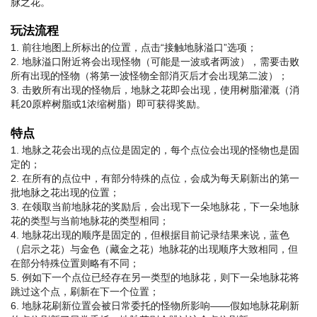
脉之花。
玩法流程
1. 前往地图上所标出的位置，点击“接触地脉溢口”选项；
2. 地脉溢口附近将会出现怪物（可能是一波或者两波），需要击败
所有出现的怪物（将第一波怪物全部消灭后才会出现第二波）；
3. 击败所有出现的怪物后，地脉之花即会出现，使用树脂灌溉（消
耗20原粹树脂或1浓缩树脂）即可获得奖励。
特点
1. 地脉之花会出现的点位是固定的，每个点位会出现的怪物也是固
定的；
2. 在所有的点位中，有部分特殊的点位，会成为每天刷新出的第一
批地脉之花出现的位置；
3. 在领取当前地脉花的奖励后，会出现下一朵地脉花，下一朵地脉
花的类型与当前地脉花的类型相同；
4. 地脉花出现的顺序是固定的，但根据目前记录结果来说，蓝色
（启示之花）与金色（藏金之花）地脉花的出现顺序大致相同，但
在部分特殊位置则略有不同；
5. 例如下一个点位已经存在另一类型的地脉花，则下一朵地脉花将
跳过这个点，刷新在下一个位置；
6. 地脉花刷新位置会被日常委托的怪物所影响——假如地脉花刷新