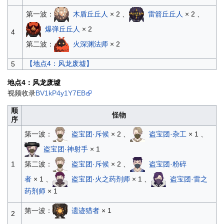
第一波：
木盾丘丘人
× 2 、
雷箭丘丘人
× 2 、
爆弹丘丘人
× 2
4
第二波：
火深渊法师
× 2
【地点4：风龙废墟】
5
地点4：风龙废墟
视频收录
BV1kP4y1Y7EB
顺
怪物
序
第一波：
盗宝团·斥候
× 2 、
盗宝团·杂工
× 1 、
盗宝团·神射手
× 1
第二波：
盗宝团·斥候
× 2 、
盗宝团·粉碎
1
者
× 1 、
盗宝团·火之药剂师
× 1 、
盗宝团·雷之
药剂师
× 1
第一波：
遗迹猎者
× 1
2