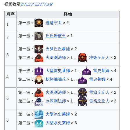
视频收录
BV12v411V7Xu
顺序
怪物
第一波：
遗迹守卫
× 2
1
第一波：
丘丘岩盔王
× 1
2
第一波：
火斧丘丘暴徒
× 2
3
第二波：
火深渊法师
× 1 、
冲锋丘丘人
× 3
第一波：
大型雷史莱姆
× 1 、
雷史莱姆
× 4
4
第二波：
炽热骗骗花
× 1 、
雷史莱姆
× 4
第一波：
火深渊法师
× 1 、
雷箭丘丘人
× 2
5
第二波：
冰深渊法师
× 1 、
雷箭丘丘人
× 3
第一波：
大型冰史莱姆
× 2
6
第二波：
大型水史莱姆
× 3