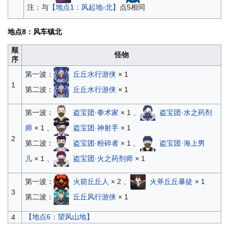
注：与
【地点1：风起地-北】
点5相同
地点8：风车镇北
顺
怪物
序
第一波：
丘丘水行游侠
× 1
1
第二波：
丘丘水行游侠
× 1
第一波：
盗宝团·拳术家
× 1 、
盗宝团·水之药剂
师
× 1 、
盗宝团·神射手
× 1
2
第二波：
盗宝团·粉碎者
× 1 、
盗宝团·海上男
儿
× 1 、
盗宝团·火之药剂师
× 1
第一波：
火箭丘丘人
× 2 、
火斧丘丘暴徒
× 1
3
第二波：
丘丘风行游侠
× 1
【地点6：望风山地】
4