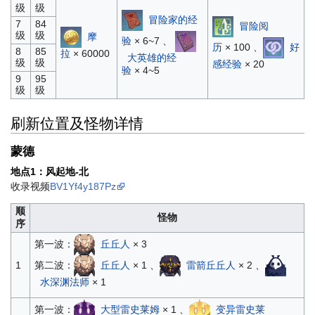
级
级
冒险家的经
7
84
冒险阅
级
级
摩
验
× 6~7 、
历
× 100 、
好
8
85
拉
× 60000
大英雄的经
级
级
感经验
× 20
验
× 4~5
9
95
级
级
刷新位置及怪物详情
蒙德
地点1：风起地-北
收录视频
BV1Yf4y187Pz
顺
怪物
序
第一波：
丘丘人
× 3
第二波：
丘丘人
× 1 、
雷箭丘丘人
× 2 、
1
水深渊法师
× 1
第一波：
大型雷史莱姆
× 1 、
变异雷史莱