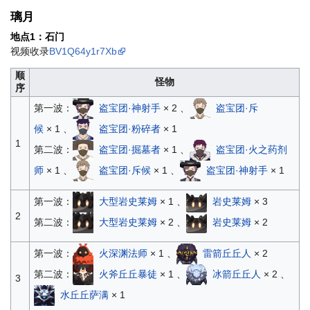
璃月
地点1：石门
视频收录
BV1Q64y1r7Xb
顺
怪物
序
第一波：
盗宝团·神射手
× 2 、
盗宝团·斥
候
× 1 、
盗宝团·粉碎者
× 1
1
第二波：
盗宝团·掘墓者
× 1 、
盗宝团·火之药剂
师
× 1 、
盗宝团·斥候
× 1 、
盗宝团·神射手
× 1
第一波：
大型岩史莱姆
× 1 、
岩史莱姆
× 3
2
第二波：
大型岩史莱姆
× 2 、
岩史莱姆
× 2
第一波：
火深渊法师
× 1 、
雷箭丘丘人
× 2
第二波：
火斧丘丘暴徒
× 1 、
冰箭丘丘人
× 2 、
3
水丘丘萨满
× 1