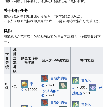
的点位刷新了日常委托，地脉花则会跳过这个点位刷新。
关于纪行任务
在纪行任务中的地脉淤积点条件，同样指的是该玩法。
击杀所有刷新的怪物即算完成1次，不需要消耗树脂亦可完成任务。
奖励
浇灌地脉之花可获得的奖励与玩家的世界等级相关，详情请参照下
表：
地
世
脉
界
之
藏金之花特
启示之花特殊奖励
共同奖励
等
花
殊奖励
级
等
级
冒险家的经
冒险阅
摩
0
验
× 3~4 、
x级
历
× 100 、
好
级
拉
× 12000
流浪者的经
感经验
× 10
验
× 7~8
冒险家的经
冒险阅