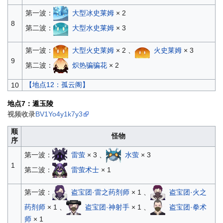
第一波：
大型冰史莱姆
× 2
8
第二波：
大型水史莱姆
× 3
第一波：
大型火史莱姆
× 2 、
火史莱姆
× 3
9
第二波：
炽热骗骗花
× 2
【地点12：孤云阁】
10
地点7：遁玉陵
视频收录
BV1Yo4y1k7y3
顺
怪物
序
第一波：
雷萤
× 3 、
水萤
× 3
1
第二波：
雷萤术士
× 1
第一波：
盗宝团·雷之药剂师
× 1 、
盗宝团·火之
药剂师
× 1 、
盗宝团·神射手
× 1 、
盗宝团·拳术
师
× 1