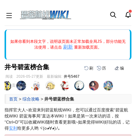
如果打开页面显示缩略图创建出错，请点击
刷新
或页面右上WIKI功
如果你看到本段文字，说明该页面未正常加载全局JS，部分功能无
能中的刷新按钮清除页面缓存并刷新，如果还有问题，请多尝试几
刷新
法使用，请点击
重新加载页面。
次。
井号碧蓝榜合集
刷
历
编
阅读
2026-05-27
更新
最新编辑:
井号5467
跳
跳
页面贡献者 :
到
到
导
搜
首页
>
综合攻略
>
井号碧蓝榜合集
航
索
指挥官大人~欢迎来到碧蓝航线WIKI，您可以通过百度搜索“碧蓝航
线WIKI 碧蓝海事局”直达本WIKI！
如果是第一次来访的话，按
“Ctrl+D”可以收藏WIKI随时查看更新哦~
如果觉得WIKI好玩的话，记
得
安利
给更多人哟ヾ(o◕∀◕)ﾉ。