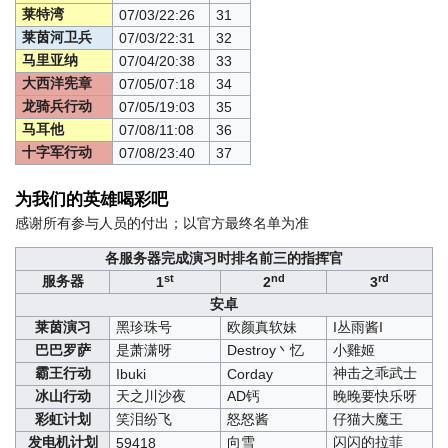
莱特湾
07/03/22:26
31
莱茵河卫兵
07/03/22:31
32
马里亚纳
07/04/20:38
33
大西洋宪章
07/05/07:18
34
龙骑兵行动
07/05/19:03
35
马耳他
07/08/11:08
36
十字军行动
07/08/23:40
37
为我们的英雄喝彩吧
感谢所有参与人员的付出；以官方最终名单为准
各服务器完成演习时排名前三的指挥官
st
nd
rd
服务器
1
2
3
安卓
莱茵演习
黑珍珠号
欧颜真软妹
I丛雨酱I
巴巴罗萨
是萧潇呀
Destroy丶忆
小雞姬
霸王行动
神击之乖武士
Ibuki
Corday
冰山行动
天之川沙夜
AD钙
晚晚要快乐呀
彩虹计划
笑泪纷飞
怒怒酱
仔猫大魔王
发电机计划
向雪
闪闪的拉菲
59418