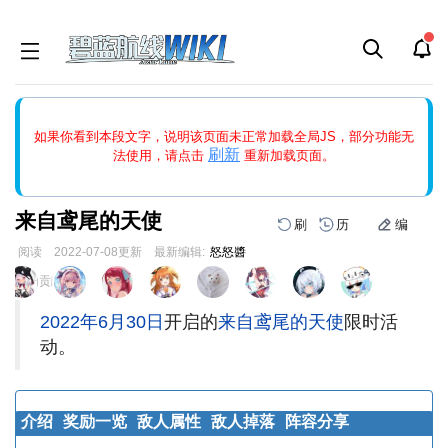
如果打开页面显示缩略图创建出错，请点击
刷新
或页面右上WIKI功
如果你看到本段文字，说明该页面未正常加载全局JS，部分功能无
能中的刷新按钮清除页面缓存并刷新，如果还有问题，请多尝试几
刷新
法使用，请点击
重新加载页面。
次。
来自鸢尾的天使
刷
历
编
阅读
2022-07-08
更新
最新编辑:
怒怒醬
跳
跳
页面贡献者 :
到
到
导
搜
2022年6月30日
开启的
来自鸢尾的天使
限时活
航
索
动。
介绍
奖励一览
敌人属性
敌人掉落
阵容分享