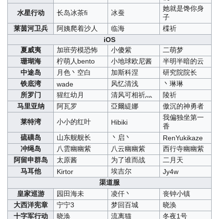
她就是馋你身
水星行动
长岛冰茶fi
冰蚕
子
莱茵河卫兵
阿姨爬着沙人
临海
楪祈
iOS
夏威夷
加班劳模恐怖
小傻紫
二萌梦
珊瑚海
柠萌人bento
小地球欧尼酱
半明半暗的云
中途岛
月色丶空白
加斯科涅
研究院院长
铁底湾
风忆清浅
丶琳琳
wade
所罗门
猩红幼月
清风可相祈灬
陵祈
马里亚纳
阿瓦罗
亞爾緹娜
傲沉的神勇者
我偏独坐第一
莱特湾
小小的红叶
Hibiki
香
硫磺岛
山东舰舰长
丶启丶
RenYukikaze
冲绳岛
八雲幽幽紫
八云幽幽紫
西行寺幽幽紫
阿留申群岛
太原酱
为了谁而战
二月天
马耳他
埃吉尔
Kirtor
Jy4w
渠道服
皇家巡游
园田海未
凌仟丶
丧钟小镇
大西洋宪章
宁宁3
梦回百城
晓涣
十字军行动
晓涣
流离猫
冬夜1号