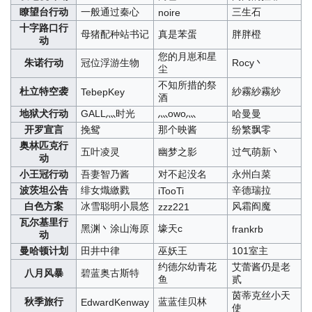
瞭望台行动
一般通过秦心
三生石
noire
十字路口行
母猪配种站书记
真是苯蛋
胖胖橙
动
您的月崽和星
朱诺行动
冠位浮游生物
Rocy丶
尘
不知所措的祭
杜立特空袭
紗霧紗霧紗
TebepKey
酒
地狱犬行动
GALL灬时光
灬owo灬
哈曼曼
开罗宣言
挽鸳
那个映酱
纷繁飘零
奥林匹克行
五叶凌灵
幽梦之影
过气萌新丶
动
小王冠行动
吾妻智乃酱
对不起没名
永州白菜
波茨坦公告
绯女熾繳戮
辛德瑞拉
iTooTi
白色方案
冰雪聪明小晨悠
风霜阎魔
zzz221
瓦尔基里行
黑渊丶涂山海原
壕天c
frankrb
动
曼哈顿计划
田井中律
巫妖王
101室主
约德尔幼青花
艾蕾酱仍是老
八月风暴
碧蓝奥古斯特
鱼
贰
茵蒂克丝小天
秋季旅行
蓝蓝佳贝林
EdwardKenway
使