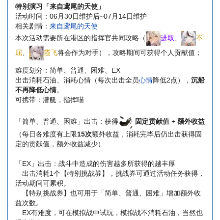
特别演习「来自鸢尾的天使」
活动时间：06月30日维护后~07月14日维护
相关剧情：
来自鸢尾的天使
本次活动需要所在港区的指挥官共同攻略（
进取
、
不
屈
、
霞飞
将会作为对手），攻略期间可获得个人贡献值；
难度划分：简单、普通、困难、EX
出击消耗石油、消耗心情（每次出击全员
心情
降低2点），
沉船
不再降低心情
。
可携带：潜艇，指挥喵
「简单、普通、困难」出击：获得
固定贡献值
+
额外收益
（每日各难度有上限
15次
额外收益，消耗完毕后仍出击获得固
定的贡献值，额外收益减少）
「EX」出击：战斗中造成的伤害越多所获得的越丰厚
出击消耗1个【特别挑战券】，挑战券可通过活动任务获得，
活动期间可累积。
【特别挑战券】也可用于「简单、普通、困难」增加额外收
益次数。
EX有难度，可在模拟战中试玩，模拟战不消耗石油，当然也