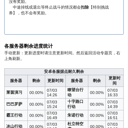
没有奖励。
中途掉线或退出等终止战斗的情况都会
扣除
【特别挑战
券】，也不会有奖励。
各服务器剩余进度统计
手动更新：更新进度时请注意更新时间。然后返回活动专题页，右
上角刷新。
安卓各服据点耐久剩余
更新时
服务器
剩余
更新时间
服务器
剩余
间
瞭望台行
07/03
07/03
莱茵演习
00.00%
00.00%
14:26
动
16:33
十字路口
07/03
07/03
巴巴罗萨
00.00%
00.00%
15:24
行动
14:39
07/03
07/03
霸王行动
朱诺行动
00.00%
00.00%
16:49
16:51
杜立特空
07/03
07/03
冰山行动
00.00%
00.00%