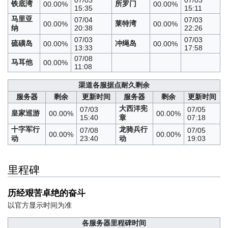
铁底湾
所罗门
00.00%
00.00%
15:35
15:11
马里亚
07/04
07/03
莱特湾
00.00%
00.00%
纳
20:38
22:26
07/03
07/03
硫磺岛
冲绳岛
00.00%
00.00%
13:33
17:58
07/08
马耳他
00.00%
11:08
渠道各服据点耐久剩余
服务器
剩余
更新时间
服务器
剩余
更新时间
大西洋宪
07/03
07/05
皇家巡游
00.00%
00.00%
15:40
章
07:18
十字军行
龙骑兵行
07/08
07/05
00.00%
00.00%
动
23:40
动
19:03
里程碑
历经艰苦卓绝的奋斗
以官方显示时间为准
各服务器里程碑时间