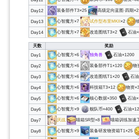
装备部件T3×25
高级定向蓝图·四期×
Day12
心智魔方×7
试作型布里MKII
×2
物
Day13
心智魔方×7
改造图纸T3×2
石油×
Day14
天数
奖励
心智魔方×6
独角兽
石油×1200
Day1
心智魔方×6
装备部件T1×120
物资
Day2
心智魔方×6
改造图纸T1×20
石油
Day3
心智魔方×6
科技箱T3×12
物资×3
Day4
心智魔方×6
核心数据×350
石油×
Day5
心智魔方×9
舰队币×400
石油×12
Day6
厌战
喵箱SR型×8
喵箱训练加速工
Day7
心智魔方×9
装备研发物资箱T1×25
Day8