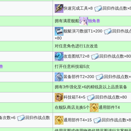
快速完成工具×8
回归作战点数×8
拥有满星舰船
独角兽
舰艇演习数据T1×200
回归作战
×80
对任意角色进行1次改造
改造图纸T2×8
回归作战点数×80
兽
打开任意科技箱5次
装备部件T2×200
回归作战点数×
拥有3件强化至+6的精锐及以上品质装备
科技箱T4×5
回归作战点数×80
在舰队商店兑换5个
通用部件T4
备次数
×6
回归作战点数
通用部件T4×15
回归作战点数×8
使用蓝图或使用物资代替蓝图进行方案舰开