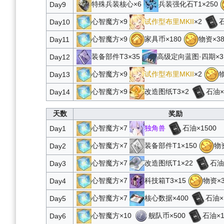
特殊兵装核心×6
兵装强化石T1×250
Day9
心智魔方×9
试作型布里MKII
×2
石
Day10
心智魔方×9
家具币×180
物资×38
Day11
装备部件T3×35
高级定向蓝图·四期×
Day12
心智魔方×9
试作型布里MKII
×2
物
Day13
心智魔方×9
改造图纸T3×2
石油×
Day14
天数
奖励
心智魔方×7
独角兽
石油×1500
Day1
心智魔方×7
装备部件T1×150
物资
Day2
心智魔方×7
改造图纸T1×22
石油
Day3
心智魔方×7
科技箱T3×15
物资×3
Day4
心智魔方×7
核心数据×400
石油×
Day5
心智魔方×10
舰队币×500
石油×1
Day6