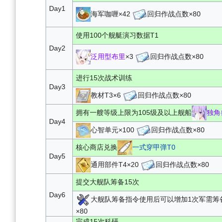
Day1
海军咖喱×42
回归作战点数×80
使用100个舰艇演习数据T1
Day2
泛用型布里
×3
回归作战点数×80
进行15次战术训练
Day3
教材T3×6
回归作战点数×80
拥有一艘等级上限为105级及以上舰船
独角
Day4
心智单元×100
回归作战点数×80
核心商店兑换
一式穿甲弹T0
Day5
通用部件T4×20
回归作战点数×80
提交大舰队筹备15次
Day6
大舰队筹备指令
使用后可以增加1次军需筹
×80
完成15次科研