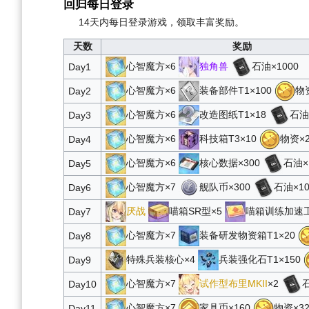
回归每日登录
14天内每日登录游戏，领取丰富奖励。
天数
奖励
心智魔方×6
独角兽
石油×1000
Day1
心智魔方×6
装备部件T1×100
物资
Day2
心智魔方×6
改造图纸T1×18
石油
Day3
心智魔方×6
科技箱T3×10
物资×2
Day4
心智魔方×6
核心数据×300
石油×
Day5
心智魔方×7
舰队币×300
石油×10
Day6
厌战
喵箱SR型×5
喵箱训练加速工
Day7
心智魔方×7
装备研发物资箱T1×20
Day8
特殊兵装核心×4
兵装强化石T1×150
Day9
心智魔方×7
试作型布里MKII
×2
石
Day10
心智魔方×7
家具币×160
物资×32
Day11