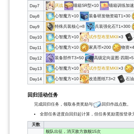
厌战
喵箱SR型×10
喵箱训练加速
Day7
心智魔方×10
装备研发物资箱T1×30
Day8
特殊兵装核心×8
兵装强化石T1×300
Day9
心智魔方×10
试作型布里MKII
×3
Day10
心智魔方×10
家具币×200
物资×4
Day11
装备部件T3×50
高级定向蓝图·四期×
Day12
心智魔方×10
试作型布里MKII
×3
Day13
心智魔方×10
改造图纸T3×2
石油
Day14
回归活动任务
完成回归任务，领取各类奖励与
回归作战点数。
全部任务进度自回归起计算，但任务奖励需按登录
天数
舰队出征，消灭敌方旗舰15次