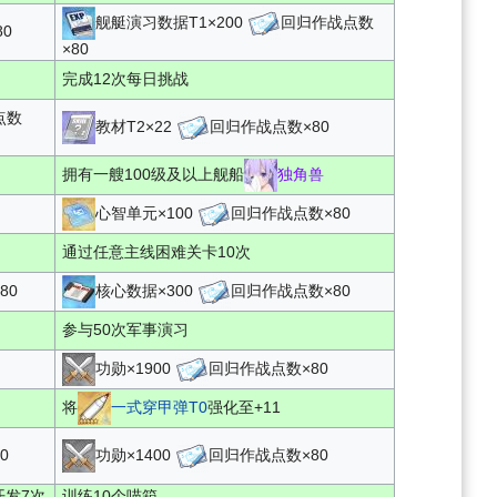
舰艇演习数据T1×200
回归作战点数
0
×80
完成12次每日挑战
点数
教材T2×22
回归作战点数×80
拥有一艘100级及以上舰船
独角兽
心智单元×100
回归作战点数×80
通过任意主线困难关卡10次
80
核心数据×300
回归作战点数×80
参与50次军事演习
功勋×1900
回归作战点数×80
将
一式穿甲弹T0
强化至+11
0
功勋×1400
回归作战点数×80
发7次
训练10个喵箱