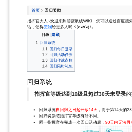
航
索
首页
>
回归奖励
指挥官大人~欢迎来到碧蓝航线WIKI，您可以通过百度搜索“碧
话，记得
安利
给更多人哟ヾ(o◕∀◕)ﾉ。
目录
1
回归系统
1.1
回归每日登录
1.2
回归活动任务
1.3
回归作战点数
1.4
回归限时礼包
回归系统
指挥官等级达到10级且超过30天未登录
的
回归系统
自回归之日起开放14天
，将于第14天的2
回归奖励随指挥官等级有所不同。
同一指挥官在完成一次回归活动后，
90天内无法