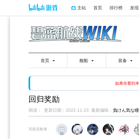
主站
首页
排行榜
发现
首页
舰船
装备
如果打开页面显示缩略图创
如果你看到
回归奖励
阅读：
更新日期：
2022-11-23
最新编辑：
負けん気な瞳
跳
跳
到
到
页面贡献者 :
导
搜