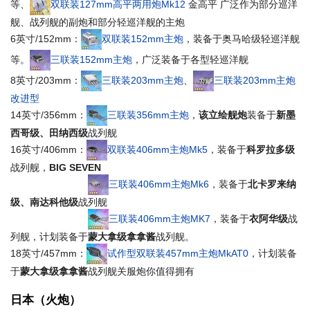
等、
双联装127mm高平两用炮Mk12
金高平
广泛作为部分巡洋
舰、战列舰的副炮和部分轻巡洋舰的主炮
6英寸/152mm：
双联装152mm主炮
，装备于奥马哈级轻巡洋舰
等。
三联装152mm主炮
，广泛装备于各型轻巡洋舰
8英寸/203mm：
三联装203mm主炮
、
三联装203mm主炮
改进型
14英寸/356mm：
三联装356mm主炮
，
该立绘舰炮
装备于
新墨
西哥级、田纳西级
战列舰
16英寸/406mm：
双联装406mm主炮Mk5
，装备于
科罗拉多级
战列舰，
BIG SEVEN
三联装406mm主炮Mk6
，装备于
北卡罗来纳
级、南达科他级
战列舰
三联装406mm主炮MK7
，装备于
衣阿华级
战
列舰，计划装备于
蒙大拿级
拿拿酱
战列舰。
18英寸/457mm：
试作型双联装457mm主炮MkAT0
，计划装备
于
蒙大拿级
拿拿酱
战列舰
关服炮你值得拥有
日本（火炮）