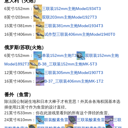
意大利（火炮）
6英寸/152mm：
三联装152mm主炮Model1934T3
8英寸/203mm：
双联203mm主炮Model1927T3
15英寸/381mm：
三联装381mm主炮Model1934T3
16英寸/406mm：
试作型三联装406mm主炮Model1940T0
俄罗斯/苏联(火炮）
6英寸/152mm：
单装152mm主炮T3
双联装152mm主炮
Model1892T3
B-38_三联装152mm主炮MK-5T3
12英寸/305mm：
三联装305mm主炮Model1907T3
16英寸/406mm：
B-37_三联装406mm主炮MK-1T2
番外（鱼雷）
除法国
公制诞生地
和日本
大棒子才有意思！
外其余各海权国基本选
择使用21英寸作为鱼雷的设计直径。
21英寸/533mm：你在此游戏里看到的所有这个弹径的鱼雷。
24英寸/610mm：
联装酸素鱼雷
三联装酸素鱼雷
三联