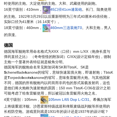
时使用的主炮。大淀使用的主炮。大和、武藏使用的副炮。
16英寸级别：410mm，
45口径41cm連装砲
。长门、陆奥使用
的主炮。1922年3月29日以后重新明明为三年式40厘米45倍径炮，
实际口径为41厘米（16.14英寸）。
18英寸级别：460mm，
460mm三连装炮T0
。大和主炮，
男人
的浪漫。
德国
德国海军舰炮常用命名格式为XXX（口径）mm L/XX（炮身长度与
弹药直径之比） （奇奇怪怪的附加词）C/XX(设计定稿年份)，德制
主炮一个显著外表特征就是棱角分明。
德国海军的舰炮命名常见附加词有SK和TbtsK。SK是
S
chenelllade
k
anone的缩写，意味快速装填火炮，即速射炮；TbtsK
是
T
orpedo
b
oo
tsk
anone的缩写，意味鱼雷艇用火炮。与其他国家
不同，德国的所有舰炮均以药筒而非药包的形式装载发射药，这也
是他们将火炮称为速射炮的原因；150 mm TbtsK-C/36在设计之初
可能考虑了给鱼雷艇使用，所以被冠以鱼雷艇用火炮之名。
4英寸级别：105mm，
105mm L/65 Dop L-C/31
。希佩尔海军
上将级重巡洋舰、沙恩霍斯特级战巡和俾斯麦级战列舰等所使用的
长程防空炮。
游戏里到底是1931年的设计还是1937年的设计呢？