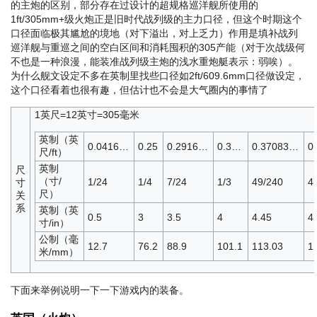
的主炮的区别，部分存在过设计的超规格巡洋舰所使用的
1ft/305mm+级火炮正是旧时代战列级的主力口径，但这个时期这个
口径面临极其尴尬的境地（对下溢出，对上乏力）作用是填补战列
巡洋舰与重巡之间的空白区间和消耗囤积的305产能（对于次战级何
不也是一种浪漫，
能装准战列级主炮的浅水重炮艇表示：弱唉
）。
为什么舰文设定不多在英制里找些口径如2ft/609.6mm口径做设定，
这个口径看着也很有趣，但估计也不会是大气圈内的事情了
1英尺=12英寸=305毫米
英制（英
0.0416…
0.25
0.2916…
0.3…
0.37083…
0
尺/ft）
英制
尺
（寸/
1/24
1/4
7/24
1/3
49/240
4
寸
尺）
关
系
英制（英
0.5
3
3.5
4
4.45
4
寸/in）
公制（毫
12.7
76.2
88.9
101.1
113.03
1
米/mm）
下面来举例说明一下一下游戏内的装备。