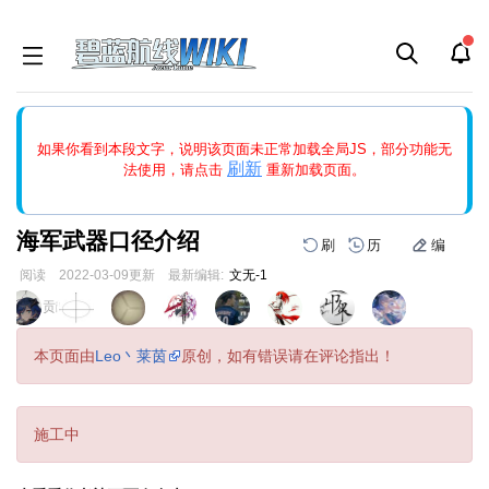
如果打开页面显示缩略图创建出错，请点击
刷新
或页面右上WIKI功
如果你看到本段文字，说明该页面未正常加载全局JS，部分功能无
能中的刷新按钮清除页面缓存并刷新，如果还有问题，请多尝试几
刷新
法使用，请点击
重新加载页面。
次。
海军武器口径介绍
刷
历
编
阅读
2022-03-09
更新
最新编辑:
文无-1
跳
跳
页面贡献者 :
到
到
导
搜
本页面由
Leo丶莱茵
原创，如有错误请在评论指出！
航
索
施工中