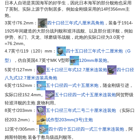
日本人自诩是英国海军的好学生，因此日本海军的部分舰炮也采用
了英制。
实际上源于仿制居多。
例如金刚级采用的14吋356mm主
炮。
3英寸/76.2mm：
四十口径三年式八厘米高角炮
，装备于1914-
1925年间建造的大部分战列舰和巡洋战舰、以及部分巡洋舰，例如
伊势、长门、天龙、球磨级等战舰，此炮的实际口径为3.0英寸
=76.2mm。
4.7英寸/119（120）mm：
四十五口径三年式十二厘米炮（G
型）
，仿自英国4.7英寸MK V型即
120mm单装炮
。
5英寸/127mm：
五十口径三年式12.7厘米连装炮
四十口径
八九式12.7厘米连装高角炮
6英寸/152mm：
五十口径四一式十五厘米炮
，随金刚级引进，
实际口径152.4mm。
五十口径四一式十五厘米连装炮
阿贺野级
轻巡洋舰的主炮
废物利用
。
8英寸/203mm：
五十口径三年式二号二十厘米连装炮
（实际口
径203.2mm）、
试作型203mm(3号)主炮
12英寸/305mm：
四十/四十五口径四一式三十厘米连装炮
，
阿
姆斯特朗炮
装备于敷岛级战列舰等。