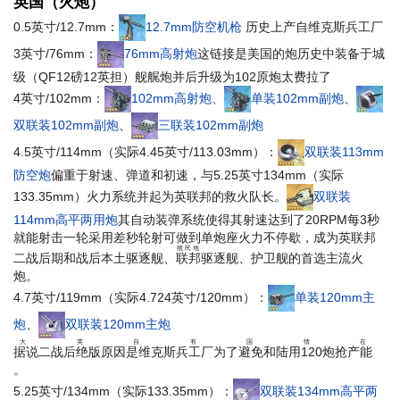
英国（火炮）
0.5英寸/12.7mm：
12.7mm防空机枪
历史上产自维克斯兵工厂
3英寸/76mm：
76mm高射炮
这链接是美国的炮
历史中装备于城
级（QF12磅12英担）舰艉炮并后升级为102
原炮太费拉了
4英寸/102mm：
102mm高射炮
、
单装102mm副炮
、
双联装102mm副炮
、
三联装102mm副炮
4.5英寸/114mm（实际4.45英寸/113.03mm）：
双联装113mm
防空炮
偏重于射速、弹道和初速，与5.25英寸134mm（实际
133.35mm）火力系统并起为英联邦的救火队长。
双联装
114mm高平两用炮
其自动装弹系统使得其射速达到了20RPM每3秒
就能射击一轮采用差秒轮射可做到单炮座火力不停歇，成为英联邦
殖民地
二战后期和战后本土驱逐舰、
联邦
驱逐舰、护卫舰的首选主流火
炮。
4.7英寸/119mm（实际4.724英寸/120mm）：
单装120mm主
炮
、
双联装120mm主炮
大英自有国情在
据说二战后绝版原因是维克斯兵工厂为了避免和陆用120炮抢产能
。
5.25英寸/134mm（实际133.35mm）：
双联装134mm高平两