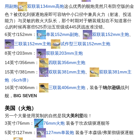
用副炮
双联装134mm高炮
这么优秀的舰炮竟然只有防空版的金
色？
被优化到驱逐炮座即可容纳中小口径中兼具火力（射速、投送
能力）与灵敏的救火大队长，那个时期对于舾装规划在不知道塞什
么的时候再塞些525
乔治五世级
或445
厌战改
准没错。
6英寸/152mm：
单装152mm副炮
、
双联装152mm主炮
、
三联装152mm主炮
试作型三联装152mm主炮
8英寸/203mm：
双联装203mm主炮
14英寸/356mm：
四联装356mm主炮
15英寸/381mm：
双联装381mm主炮
、
双联装381mm主
炮（6crh弹）
16英寸/406mm：
三联装406mm主炮
，装备于
纳尔逊级
战列
舰，
BIG SEVEN
美国（火炮）
另一个大量使用英制的自然是我
大美利坚
啦！
3英寸/76mm：
76mm火炮
装备于坎农级驱逐舰等
5英寸/127mm：
127mm单装炮
装备于本森级/弗莱彻级驱逐舰