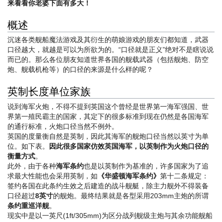
来看看你老婆下面有多大！
概述
沉迷各类舰船魔法游戏及其衍生的萌娘游戏的朋友们都知道，武器
口径越大，就越是可以为所欲为的。“口径就是正义”绝对不是瞎说说
而已的。那么各位朋友知道世界各国的舰载武器（包括舰炮、防空
炮、舰载机枪等）的口径的来源是什么样的呢？
英制长度单位家族
说到海军火炮，不得不提到英国这个曾经是世界第一海军强国、世
界第一殖民霸主的国家，其定下的很多标准到现在仍然是各国海军
的通行标准，火炮口径当然不例外。
英国的度量衡自然是英制，因此其海军的舰炮口径当然以英寸为单
位。如下表。
因此很多国家仿效英国海军，以英制作为火炮口径的
衡量方式
。
此外，由于各种
海军条约
也是以英制作为基准的，许多国家为了追
求最大性能也会采用英制，如
《华盛顿海军条约》
第十二条规定：
签约各国在此条约生效之后建造的战斗舰艇，除主力舰外不得装备
口径超过
8英寸
的舰炮。最终结果就是各型采用203mm主炮的所谓
条约重巡洋舰
。
现实中是以一英尺(1ft/305mm)为区分战列舰级主炮与其余功能舰船