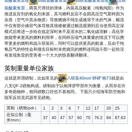
装酸素鱼雷改
四联装酸素鱼雷
四联装酸素鱼雷改
五联
装酸素鱼雷
，两英尺弹径的弹体，内装高压酸素（纯氧
纯阳
）作为
推进反应剂的氧化剂来源，其与燃料反应不会因高压空气那样因为
杂质（空气中其余物质）导致燃烧不纯生成难溶于水的气体，艉流
中仅有部分难容气体导致其很难被通过艉流观测到且当使用高定深
模式后将进一步给在低定深时来不及溶水的二氧化碳溶解；高化学
效能带来更高的燃料利用率，在同样压缩气体重量的情况下可以携
带更多的燃料和战斗部装药，同时可以提供更高的航速，且由于纯
氧压气的特性会和撞击目标时未然烧完的燃料连同战斗部一起给没
有发现鱼雷的受害者一个大大的惊喜
翻译翻译
。
英制重量单位家族
这就是所谓磅制，比如常见的
八联装40mm“砰砰”炮T3
就是由
八支QF-2磅炮构成。磅制由于以炮弹穿甲部作为衡量，从而存在许
多奇葩物种，相同磅数口径也不甚相同。 下面只介绍海军防空炮和
陆军反坦克武器常见磅炮。
英制（磅炮/pdr）
1
2
3
6
7
12
17
20
25
近似公制（毫
37
40
47
57
60
75
76.2
84
87.63
米/mm）