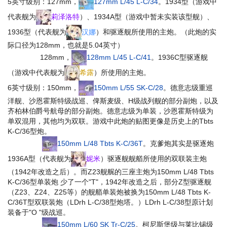
5英寸级别：127mm，
127mm L/45 L-C/34
。1934型（游戏中
代表舰为
莉泽洛特
）、1934A型（游戏中暂未实装该型舰）、
1936型（代表舰为
汉娜
）和驱逐舰所使用的主炮。（此炮的实
际口径为128mm，也就是5.04英寸）
128mm，
128mm L/45 L-C/41
。1936C型驱逐舰
（游戏中代表舰为
希露
）所使用的主炮。
6英寸级别：150mm，
150mm L/55 SK-C/28
。德意志级重巡
洋舰、沙恩霍斯特级战巡、俾斯麦级、H级战列舰的部分副炮，以及
齐柏林伯爵号航母的部分副炮。德意志级为单装，沙恩霍斯特级为
单双混用，其他均为双联。
游戏中此炮的贴图更像是历史上的Tbts
K-C/36型炮
。
150mm L/48 Tbts K-C/36T
。
克爹炮其实是驱逐炮
1936A型（代表舰为
妮米
）驱逐舰舰艏所使用的双联装主炮
（1942年改造之后）。而Z23舰艉的三座主炮为150mm L/48 Tbts
K-C/36型单装炮
少了一个"T"
，1942年改造之后，部分Z型驱逐舰
（Z23、Z24、Z25等）的舰艏单装炮被换为150mm L/48 Tbts K-
C/36T型双联装炮（LDrh L-C/38型炮塔。）
LDrh L-C/38型原计划
装备于"O "级战巡
。
150mm L/60 SK Tr-C/25
。柯尼斯堡级与莱比锡级