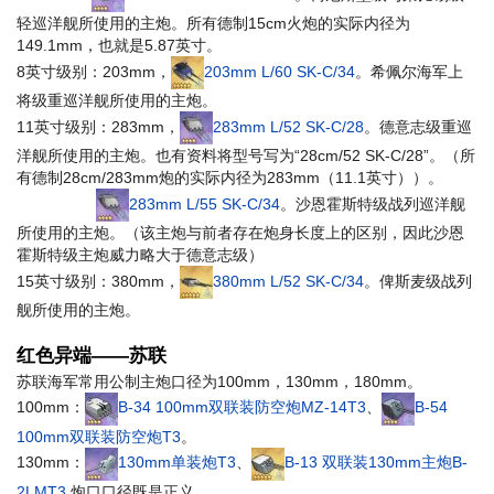
轻巡洋舰所使用的主炮。所有德制15cm火炮的实际内径为
149.1mm，也就是5.87英寸。
8英寸级别：203mm，
203mm L/60 SK-C/34
。希佩尔海军上
将级重巡洋舰所使用的主炮。
11英寸级别：283mm，
283mm L/52 SK-C/28
。德意志级重巡
洋舰所使用的主炮。也有资料将型号写为“28cm/52 SK-C/28”。（所
有德制28cm/283mm炮的实际内径为283mm（11.1英寸））。
283mm L/55 SK-C/34
。沙恩霍斯特级战列巡洋舰
所使用的主炮。（该主炮与前者存在炮身长度上的区别，因此沙恩
霍斯特级主炮威力略大于德意志级）
15英寸级别：380mm，
380mm L/52 SK-C/34
。俾斯麦级战列
舰所使用的主炮。
红色异端——苏联
苏联海军常用公制主炮口径为100mm，130mm，180mm。
100mm：
B-34 100mm双联装防空炮MZ-14T3
、
B-54
100mm双联装防空炮T3
。
130mm：
130mm单装炮T3
、
B-13 双联装130mm主炮B-
2LMT3
炮口口径既是正义。