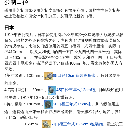
公制口径
采用非英制国家使用英制度量衡会有很多麻烦，因此往往在英制基
础上取整数方便设计制作加工。从而形成新的口径。
日本
1917年改公制后，日本多使用X口径X年式X号X厘炮来为舰炮类武器
命名，除此之外还有炮塔之分，也有为了混淆视听而故意错误命名
的情况存在，比如长门级使用的四五口径四一式四十厘炮（实际口
径410mm），以及大和使用的四十五口径九四式四十厘米炮（实际
口径460mm）。
在美军报告“O-19”中，就将大和炮（四十五口径九
四式四十厘米炮）错理解成了94倍径460mm炮，看来忽悠外国人有
奇效。
4英寸级别：100mm，
65口径10cm連装高角砲
。秋月级使用
的主炮。
4.7英寸级别：120mm，
45口径三年式12cm砲
。神风级所使用
的主炮，1917年10月5日以公制重新设计。
6英寸级别：140mm，
50口径三年式14cm砲
。川内级使用主
炮。连装炮由夕张号和香取级轻巡搭载。
鬼子搬不动6寸炮弹，设计
了140mm缩水口径
155mm，
60口径三年式15.5cm3連装砲
。最上竣工