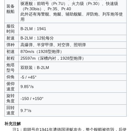
驱逐舰：前哨号（Pr.7U）、火力级（Pr.30）、快速级
装备
（Pr.30bis）、Pr.35、Pr.40
舰船
此外还有海警舰、炮艇、辅助舰艇、岸防炮、列车炮等使
用
服役
B-2LM：1941
时间
射速
B-2LM：12轮每分
弹种
高爆弹、半穿甲弹、对空弹、照明弹
初速
870m/s（1928型炮弹）
射程
25597m（深槽内衬，1928型炮弹）
炮塔
双联装：B-2LM
型号
仰角
-5 / +45°
俯仰
9.85°/s
速度
旋转
-150 / +150°
角度
回转
9.7°/s
速度
补充注解
注1：前哨号在1941年遭德国潜艇攻击，整个舰艏被炸毁，后使