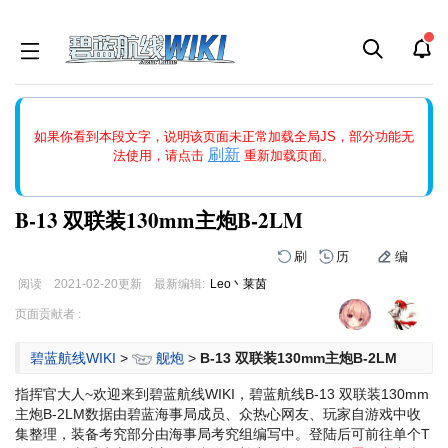
如果打开页面显示缩略图创建出错，请点击
刷新
或页面右上WIKI功
如果你看到本段文字，说明该页面未正常加载全局JS，部分功能无
能中的刷新按钮清除页面缓存并刷新，如果还有问题，请多尝试几
刷新
法使用，请点击
重新加载页面。
次。
B-13 双联装130mm主炮B-2LM
刷
历
编
阅读
2021-02-20
更新
最新编辑:
Leo丶莱茵
跳
跳
页面贡献者 :
到
到
导
搜
碧蓝航线WIKI
>
舰炮
>
B-13 双联装130mm主炮B-2LM
航
索
指挥官大人~欢迎来到碧蓝航线WIKI，碧蓝航线B-13 双联装130mm
主炮B-2LM数据由碧蓝海事局成员、众热心网友、玩家自游戏中收
集整理，装备考究部分由海事局考究组编写中。登陆后可前往单个T