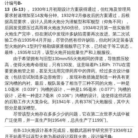
计编号
B-
13（Б-13）
。1930年1月初期设计方案获得通过，但红海及管理局
要求射速增加至14发每分钟。1932年2月修改后的方案通过，后根
据高层要求，设计人员将火炮分为潜艇型和军舰型（仰角不同），
后因发觉膛压过高而将火炮改为50倍径。1934年2月第一批实验用
火炮生产完毕，但在测试中发现许多缺陷需要再次改进。第二次试
验工作在1935年4月开始，尽管仍然有些许缺陷，但此时决定装备该
型火炮的Pr.1型列宁格勒级驱逐领舰早已下水，已经处于等工状态，
最终，1935年12月，该型火炮开始批量生产和上舰服役。
由于希望拥有与旧型130mm/55火炮相同的弹道，导致膛压较
高，使得火炮寿命很短，只有130发。这意味着Pr.1和Pr. 7/7U在需
要更换炮管之前，甚至无法用完弹药库中的弹药。经过多次设计修
改（包括尝试制造多边形炮管），发现补救措施是制造一种具有更
深沟槽的内衬。最后，舰队装备了相当于三种不同的火炮，一种是
1.0毫米（0.039"）沟槽的设计，一种是1.95毫米（0.077"）沟槽的
设计，还有一种是2.7毫米（0.106"）沟槽的设计。这使得这些武器
的后勤工作大大复杂化。到1941年，共有378门火炮服役，其中大
部分是最深槽型。
尽管该型火炮存在多多少少的问题，它在第二次世界大战中被
广泛使用，并一直生产到1954年，总共生产了1199门。
在B-13火炮设计基本完成后，舰载武器科学研究所于1934年12
月开始着手以该型火炮为基础设计双联火炮，设计编号
B-