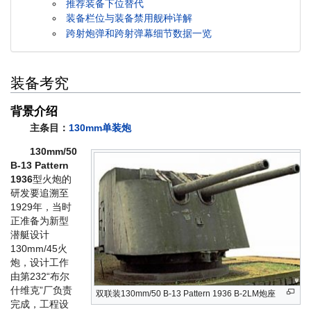
推荐装备下位替代
装备栏位与装备禁用舰种详解
跨射炮弹和跨射弹幕细节数据一览
装备考究
背景介绍
主条目：
130mm单装炮
130mm/50
B-13 Pattern
1936
型火炮的
研发要追溯至
1929年，当时
正准备为新型
潜艇设计
130mm/45火
炮，设计工作
由第232“布尔
什维克”厂负责
双联装130mm/50 B-13 Pattern 1936 B-2LM炮座
完成，工程设