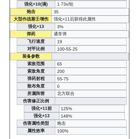
强化+10(满)
1.73s/轮
炮击
35
大型作战塞壬增伤
强化+11后获得此属性
强化+13
3%
弹药
通常弹
飞行速度
19
对甲比例
100-55-25
装备参数
索敌范围
65
索敌角度
200
弹药射程
55-75
散布角度
0
所属阵营
北方联合
伤害修正比例
强化+11前
125%
强化+13
148%
伤害属性类型
炮击
属性效率
100%