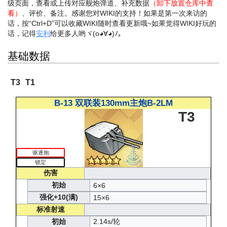
级页面，查看或上传对应舰炮弹道、补充数据
（卸下放置仓库中查
看）
、评价、备注。感谢您对WIKI的支持！
如果是第一次来访的
话，按“Ctrl+D”可以收藏WIKI随时查看更新哦~
如果觉得WIKI好玩的
话，记得
安利
给更多人哟ヾ(o◕∀◕)ﾉ。
基础数据
T3
T1
B-13 双联装130mm主炮B-2LM
T3
驱逐炮
锁定
伤害
初始
6×6
强化+10(满)
15×6
标准射速
初始
2.14s/轮