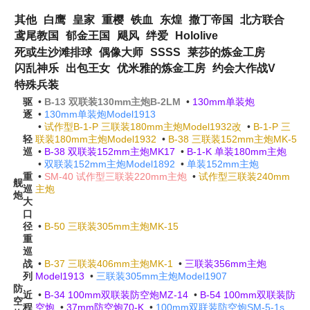
其他
白鹰
皇家
重樱
铁血
东煌
撒丁帝国
北方联合
鸢尾教国
郁金王国
飓风
绊爱
Hololive
死或生沙滩排球
偶像大师
SSSS
莱莎的炼金工房
闪乱神乐
出包王女
优米雅的炼金工房
约会大作战V
特殊兵装
驱
•
B-13 双联装130mm主炮B-2LM
•
130mm单装炮
逐
•
130mm单装炮Model1913
•
试作型B-1-P 三联装180mm主炮Model1932改
•
B-1-P 三
轻
联装180mm主炮Model1932
•
B-38 三联装152mm主炮MK-5
巡
•
B-38 双联装152mm主炮MK17
•
B-1-K 单装180mm主炮
•
双联装152mm主炮Model1892
•
单装152mm主炮
重
•
SM-40 试作型三联装220mm主炮
•
试作型三联装240mm
舰
巡
主炮
炮
大
口
径
•
B-50 三联装305mm主炮MK-15
重
巡
战
•
B-37 三联装406mm主炮MK-1
•
三联装356mm主炮
列
Model1913
•
三联装305mm主炮Model1907
防
近
•
B-34 100mm双联装防空炮MZ-14
•
B-54 100mm双联装防
空
程
空炮
•
37mm防空炮70-K
•
100mm双联装防空炮SM-5-1s