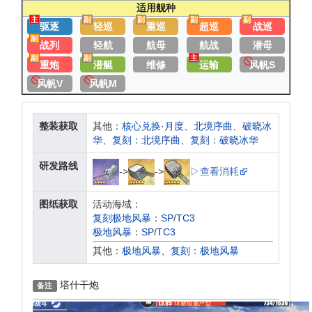
适用舰种
主
副
副
副
副
驱逐
轻巡
重巡
超巡
战巡
副
战列
轻航
航母
航战
潜母
副
副
主
重炮
潜艇
维修
运输
风帆S
风帆V
风帆M
整装获取
其他：
核心兑换·月度
、
北境序曲
、
破晓冰
华
、
复刻：北境序曲
、
复刻：破晓冰华
研发路线
->
->
▷查看消耗
图纸获取
活动海域：
复刻极地风暴
：
SP
/
TC3
极地风暴
：
SP
/
TC3
其他：
极地风暴
、
复刻：极地风暴
塔什干炮
备注