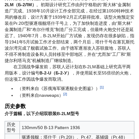
2LM（Б-2ЛМ）
。初期设计研究工作由列宁格勒的“斯大林”金属制
造厂完成。1938年10月设计工作全部完成，在经过第1050特种技术
局的修改后，设计方案于1939年2月正式获得批准。该型火炮预定安
装在Pr.20I型驱逐领舰塔什干号上，为了加快制造进度，由“斯大林”
金属制造厂和“布尔什维克”制造厂分工完成，但最终火炮交付还是延
迟了。1940年7月，B-2LM开始厂方试验，发现仍存在很多缺陷，指
导1941年5月试验工作才全部结束，两个月后，塔什干号在塞瓦斯托
波尔湾完成了舰载试验工作。由于德军逐渐攻入苏联腹地，苏联人
不得不将制造设备和人员转移至中部地区，并在“尤而加”工厂和“斯
捷尔利塔马克”机械制造厂继续制造。
在卫国战争爆发前，苏联人还计划在B-2LM基础上研究高平两
用版本，设计编号
B-2-U（Б-2-У）
，并使用延长至55倍径的火炮，
但这项工作因战争爆发而取消。
[1]
（资料来自《苏俄海军驱逐舰全史图鉴》）
[2]
（资料来自navweaps）
历史参数
介于篇幅，以下介绍双联装B-2LM型号
历史
130mm/50 B-13 Pattern 1936
型号
驱逐领舰：塔什干（Pr.20I）、Pr.47、基辅级（Pr.48）