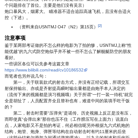
个问题排在了首位。
主要是他们没有吴京
）
炮口暴风大，烟雾大。 瞄准器不适合追踪高速飞机，且没有合适火
控（下述）。
[2]
（资料来自USNTMJ O47（N2）第15页）
注意事项
鉴于某两部考证做的不怎么样的电影为了拍的惨，USNTMJ上称“性
能优越”的九六式防空炮似乎并不被一些不怎么了解舰艇防空的朋友
看好。
一些误区各位可以先参考这篇文章
https://www.bilibili.com/read/cv10186532
而笔者也另外说几句：
第一，关于联装款式的射击方式，并没有正经记载，所谓交互
射保持输出、亦或是齐射提高瞬时输出量都是由炮手本人决定的
（流传下来的视频都是演习视频哦）
关于所谓“一打一装一待机”就完
全是胡扯了，人员配置齐全且替补也有，难道中间的装填手吃干饭
的？
第二，射击时需要“压弹夹”是谣传。历史视频上反正是没有压，
而即使真“会弹出来”那你也压不住（工作膛压写在上面力）
说直白
点，人家电影又不是拍的考证，何必相信呢
另外根据九六式机炮的
结构，炮管、炮身、弹匣等结构在自动射击时有约11厘米的后坐
（这部分结构与滑架之间通过弹簧缓冲），以九六的射速和后坐距