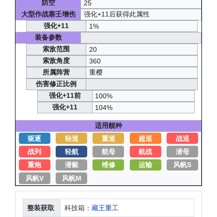
防空
25
大型作战塞壬增伤
强化+11后获得此属性
强化+11
1%
装备参数
索敌范围
20
索敌角度
360
所属阵营
重樱
伤害修正比例
强化+11前
100%
强化+11
104%
适用舰种
驱逐
轻巡
重巡
超巡
战巡
战列
轻航
航母
航战
潜母
重炮
潜艇
维修
运输
风帆S
风帆V
风帆M
整装获取
科技箱：
藏王重工