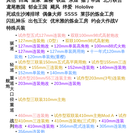
其他
白鹰
皇家
重樱
铁血
东煌
撒丁帝国
北方联合
鸢尾教国
郁金王国
飓风
绊爱
Hololive
死或生沙滩排球
偶像大师
SSSS
莱莎的炼金工房
闪乱神乐
出包王女
优米雅的炼金工房
约会大作战V
特殊兵装
•
试作型五式127mm连装炮
•
双联100mm98式高射炮改
•
127mm连装炮（D型）
•
双联100mm98式高射炮
驱
•
127mm连装炮改
•
120mm单装高角炮
•
100mm88式火炮
逐
•
127mm连装炮
•
127mm单装两用炮
•
十一年式120mm单
装炮
•
120mm单装炮(重樱)
•
试作型三联装150mm五式高平两用炮
•
试作型155mm三连
轻
装炮改
•
155mm三连装炮
•
152mm连装炮
•
140mm连装炮
巡
•
152mm单装炮
•
140mm单装炮
重
•
试作型203mm/55三连装主炮
•
试作型203mm(3号)连装炮
舰
巡
•
203mm连装炮改
•
203mm连装炮
炮
大
口
径
•
试作型三联装310mm主炮
重
巡
•
460mm三连装炮
•
试作型双联装410mm主炮Mod.A
•
试作
战
型410mm三连装炮
•
410mm连装炮(三式弹)
•
410mm连装
列
炮改
•
410mm连装炮
•
356mm毘式连装炮
•
305mm连装炮
•
356mm连装炮