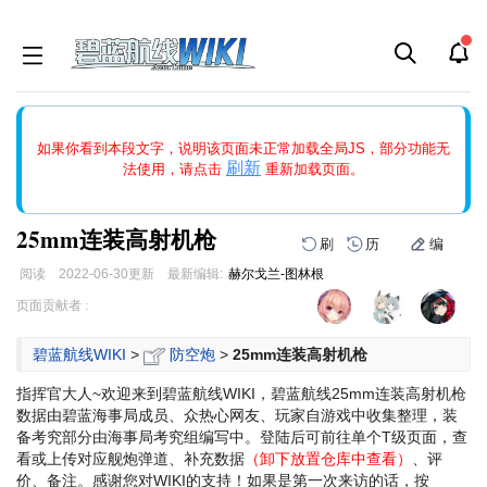
如果打开页面显示缩略图创建出错，请点击
刷新
或页面右上WIKI功
如果你看到本段文字，说明该页面未正常加载全局JS，部分功能无
能中的刷新按钮清除页面缓存并刷新，如果还有问题，请多尝试几
刷新
法使用，请点击
重新加载页面。
次。
25mm连装高射机枪
刷
历
编
阅读
2022-06-30
更新
最新编辑:
赫尔戈兰-图林根
跳
跳
页面贡献者 :
到
到
导
搜
碧蓝航线WIKI
>
防空炮
>
25mm连装高射机枪
航
索
指挥官大人~欢迎来到碧蓝航线WIKI，碧蓝航线25mm连装高射机枪
数据由碧蓝海事局成员、众热心网友、玩家自游戏中收集整理，装
备考究部分由海事局考究组编写中。登陆后可前往单个T级页面，查
看或上传对应舰炮弹道、补充数据
（卸下放置仓库中查看）
、评
价、备注。感谢您对WIKI的支持！
如果是第一次来访的话，按