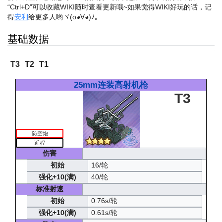
“Ctrl+D”可以收藏WIKI随时查看更新哦~
如果觉得WIKI好玩的话，记
得
安利
给更多人哟ヾ(o◕∀◕)ﾉ。
基础数据
T3
T2
T1
25mm连装高射机枪
T3
防空炮
近程
伤害
初始
16/轮
强化+10(满)
40/轮
标准射速
初始
0.76s/轮
强化+10(满)
0.61s/轮