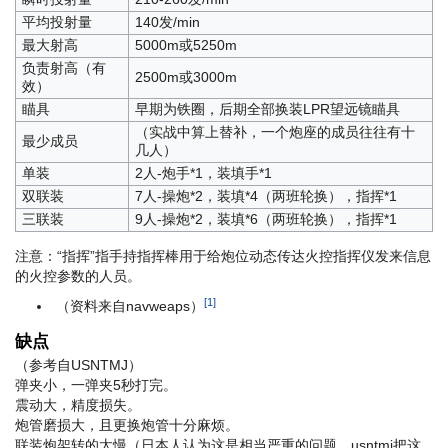
平均投射量
140发/min
最大射高
5000m或5250m
负责射高（有
2500m或3000m
效）
瞄具
早期为铁圈，后期全部换装LPR望远镜瞄具
（实战中算上替补，一个炮座的成员往往有十
最少成员
几人）
单装
2人-炮手*1，装填手*1
双联装
7人-操炮*2，装填*4（两班轮换），指挥*1
三联装
9人-操炮*2，装填*6（两班轮换），指挥*1
注意：“指挥”指手持指挥棒用于给炮位动态传达火控指挥仪发来信息
的火控参数的人员。
[1]
（资料来自navweaps）
缺点
（参考自USNTMJ）
弹夹小，一弹夹5秒打完。
震动大，精度损失。
炮管磨损大，且更换炮管十分麻烦。
联装炮架转的太慢（日本人认为这是相当严重的问题，usntmj把这