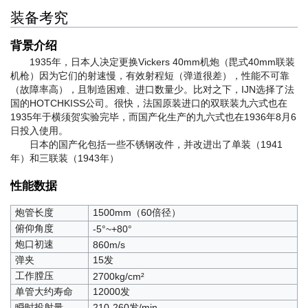
箱庭疗法
：
B3
/
D3
/
SP
装备考究
复刻墨染
：
A4
/
C4
苍红的回响
：
A1
/
C1
斯图尔特的硝烟
：
SP2
背景介绍
墨染
：
A4
/
C4
1935年，日本人决定更换Vickers 40mm机炮（毘式40mm联装
复刻红染
：
A2
/
C2
机枪）因为它们的射速慢，有效射程短（弹道很差），性能不可靠
红染
：
A2
/
C2
（故障率高），且制造困难、进口数量少。比对之下，IJN选择了法
铅色
：
SP1
国的HOTCHKISS公司。很快，法国原装进口的双联装九六式也在
1935年于横须贺实验完毕，而国产化生产的九六式也在1936年8月6
日投入使用。
日本的国产化包括一些不锈钢改件，并改进出了单装（1941
年）和三联装（1943年）
性能数据
炮管长度
1500mm（60倍径）
俯仰角度
-5°~+80°
炮口初速
860m/s
弹夹
15发
工作膛压
2700kg/cm²
单管大约寿命
12000发
瞬时投射量
210-260发/min