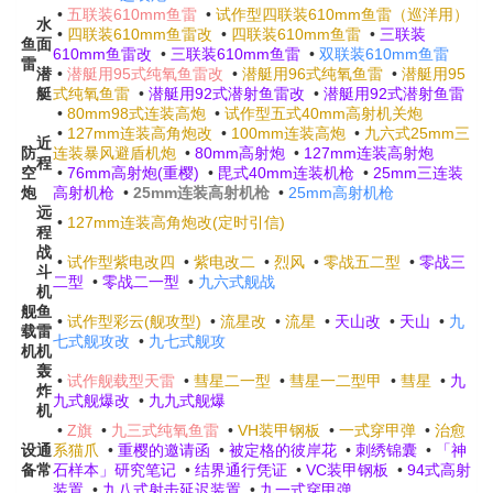
•
五联装610mm鱼雷
•
试作型四联装610mm鱼雷（巡洋用）
水
•
四联装610mm鱼雷改
•
四联装610mm鱼雷
•
三联装
鱼
面
610mm鱼雷改
•
三联装610mm鱼雷
•
双联装610mm鱼雷
雷
潜
•
潜艇用95式纯氧鱼雷改
•
潜艇用96式纯氧鱼雷
•
潜艇用95
艇
式纯氧鱼雷
•
潜艇用92式潜射鱼雷改
•
潜艇用92式潜射鱼雷
•
80mm98式连装高炮
•
试作型五式40mm高射机关炮
•
127mm连装高角炮改
•
100mm连装高炮
•
九六式25mm三
近
防
连装暴风避盾机炮
•
80mm高射炮
•
127mm连装高射炮
程
空
•
76mm高射炮(重樱)
•
毘式40mm连装机枪
•
25mm三连装
炮
高射机枪
•
25mm连装高射机枪
•
25mm高射机枪
远
•
127mm连装高角炮改(定时引信)
程
战
•
试作型紫电改四
•
紫电改二
•
烈风
•
零战五二型
•
零战三
斗
二型
•
零战二一型
•
九六式舰战
机
舰
鱼
•
试作型彩云(舰攻型)
•
流星改
•
流星
•
天山改
•
天山
•
九
载
雷
七式舰攻改
•
九七式舰攻
机
机
轰
•
试作舰载型天雷
•
彗星二一型
•
彗星一二型甲
•
彗星
•
九
炸
九式舰爆改
•
九九式舰爆
机
•
Z旗
•
九三式纯氧鱼雷
•
VH装甲钢板
•
一式穿甲弹
•
治愈
设
通
系猫爪
•
重樱的邀请函
•
被定格的彼岸花
•
刺绣锦囊
•
「神
备
常
石样本」研究笔记
•
结界通行凭证
•
VC装甲钢板
•
94式高射
装置
•
九八式射击延迟装置
•
九一式穿甲弹