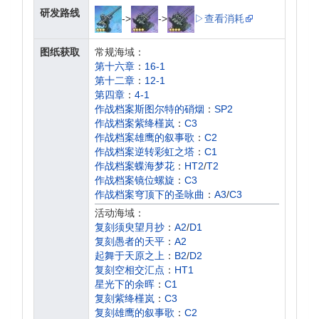
研发路线
->
->
▷查看消耗
图纸获取
常规海域：
第十六章
：
16-1
第十二章
：
12-1
第四章
：
4-1
作战档案斯图尔特的硝烟
：
SP2
作战档案紫绛槿岚
：
C3
作战档案雄鹰的叙事歌
：
C2
作战档案逆转彩虹之塔
：
C1
作战档案蝶海梦花
：
HT2
/
T2
作战档案镜位螺旋
：
C3
作战档案穹顶下的圣咏曲
：
A3
/
C3
作战档案浮樱影华
：
B1
/
D1
活动海域：
作战档案箱庭疗法
：
B3
/
D3
复刻须臾望月抄
：
A2
/
D1
作战档案苍红的回响
：
A1
/
C1
复刻愚者的天平
：
A2
作战档案墨染
：
A4
/
C4
起舞于天原之上
：
B2
/
D2
作战档案红染
：
A2
/
C2
复刻空相交汇点
：
HT1
星光下的余晖
：
C1
复刻紫绛槿岚
：
C3
复刻雄鹰的叙事歌
：
C2