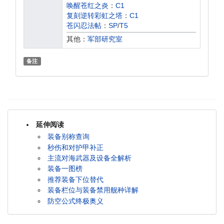
唤醒苍红之炎
：
C1
复刻逆转彩虹之塔
：
C1
苍闪忍法帖
：
SP
/
T5
须臾望月抄
：
A2
/
D1
其他：
军部研究室
愚者的天平
：
A2
交汇世界的弧光·再现
：
T2
备注
复刻镜位螺旋
：
C3
空相交汇点
：
HT1
炼金术士与秘密遗迹群岛
：
TH3
紫绛槿岚
：
B1
/
C3
雄鹰的叙事歌
：
C2
复刻蝶海梦花
：
HT2
/
T2
延伸阅读
逆转彩虹之塔
：
C1
交汇世界的弧光
：
T2
装备别称查询
复刻穹顶下的圣咏曲
：
A3
/
C3
秒伤和对护甲补正
复刻浮樱影华
：
B1
/
D1
主流对海武器及设备全解析
镜位螺旋
：
C3
装备一图榜
复刻箱庭疗法
：
B3
/
D3
/
SP
推荐装备下位替代
蝶海梦花
：
HT2
/
T2
装备栏位与装备禁用舰种详解
穹顶下的圣咏曲
：
A3
/
C3
防空公式终极奥义
复刻苍红的回响
：
A1
/
C1
浮樱影华
：
B1
/
D1