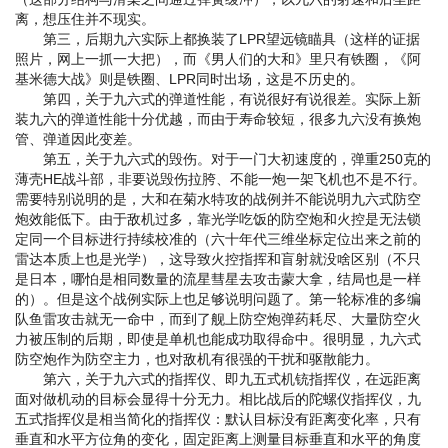
离，想压住并不现实。
第三，后期九六实际上都换装了LPR望远镜瞄具（这样的证据
照片，网上一抓一大把），而《男人们的大和》里只有铁圈，《阿
基米德大战》则是铁圈、LPR同时出场，这是不历史的。
第四，关于九六式的弹道性能，有说很好有说很差。实际上新
装九六的弹道性能十分优越，而由于寿命较短，很多九六没有换炮
管、弹道因此变差。
第五，关于九六式的毁伤。对于一门大初速度的，弹重250克的
薄壳HE战斗部，非要说毁伤拉胯、不能一炮一架飞机也不是不行。
需要特别说明的是，大和在菊水特攻的战例并不能说明九六式防空
炮效能低下。由于敌机过多，靠光学吃饭的防空炮和火控是无法锁
定同一个目标进行持续校准的（六十年代三维坐标定位出来之前的
雷达本质上也是光学），这导致火控指挥和盲射就没啥区别（不只
是日本，哪怕是相同数量的流星彗星去攻击蒙大拿，结局也是一样
的）。但是这个战例实际上也足够说明问题了。第一轮标准的多编
队鱼雷攻击就无一命中，而到了舰上防空炮弹药耗尽、大量防空火
力被压制的后期，即使是单机也能成功取得命中。很明显，九六式
防空炮作为防空主力，也对敌机有很强的干扰和驱散能力。
第六，关于九六式的指挥仪、即九五式机铳指挥仪，在远距离
面对做机动的目标会显得十分无力。相比战后的陀螺仪指挥仪，九
五式指挥仪是相当简化的指挥仪：默认目标没有距离变化率，只有
垂直和水平方位角的变化，固定距离上测量目标垂直和水平的角度